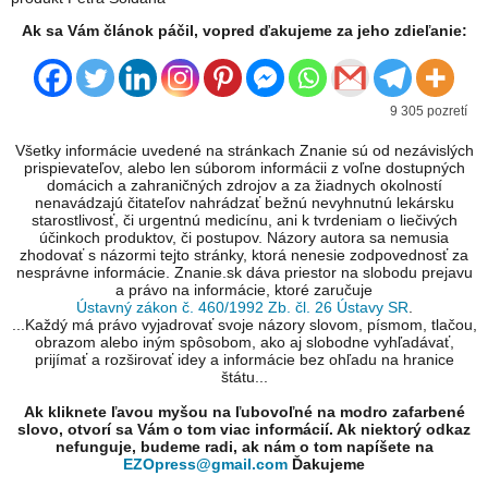
Ak sa Vám článok páčil, vopred ďakujeme za jeho zdieľanie:
9 305 pozretí
Všetky informácie uvedené na stránkach Znanie sú od nezávislých
prispievateľov, alebo len súborom informácii z voľne dostupných
domácich a zahraničných zdrojov a za žiadnych okolností
nenavádzajú čitateľov nahrádzať bežnú nevyhnutnú lekársku
starostlivosť, či urgentnú medicínu, ani k tvrdeniam o liečivých
účinkoch produktov, či postupov. Názory autora sa nemusia
zhodovať s názormi tejto stránky, ktorá nenesie zodpovednosť za
nesprávne informácie. Znanie.sk dáva priestor na slobodu prejavu
a právo na informácie, ktoré zaručuje
Ústavný zákon č. 460/1992 Zb. čl. 26 Ústavy SR
.
...Každý má právo vyjadrovať svoje názory slovom, písmom, tlačou,
obrazom alebo iným spôsobom, ako aj slobodne vyhľadávať,
prijímať a rozširovať idey a informácie bez ohľadu na hranice
štátu...
Ak kliknete ľavou myšou na ľubovoľné na modro zafarbené
slovo, otvorí sa Vám o tom viac informácií. Ak niektorý odkaz
nefunguje, budeme radi, ak nám o tom napíšete na
EZOpress@gmail.com
Ďakujeme