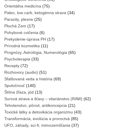
Orientálna medicína
(75)
Paleo, low carb, ketogénna strava
(34)
Parazity, plesne
(25)
Plochá Zem
(17)
Pohybové cvičenia
(6)
Prekyslenie-úprava PH
(17)
Prírodná kozmetika
(11)
Prognózy, Astrológia, Numerológia
(65)
Psychoterapia
(33)
Recepty
(72)
Rozhovory (audio)
(51)
Sfalšovaná veda a história
(69)
Spoločnosť
(140)
Štítna žľaza, jód
(13)
Surová strava a šťavy – vitariánstvo (RAW)
(62)
Tehotenstvo, pôrod, antikoncepcia
(21)
Toxické látky a detoxikácia organizmu
(43)
Transformácia, evolúcia a proroctvá
(85)
UFO, záhady, sci-fi, mimozemšťania
(37)