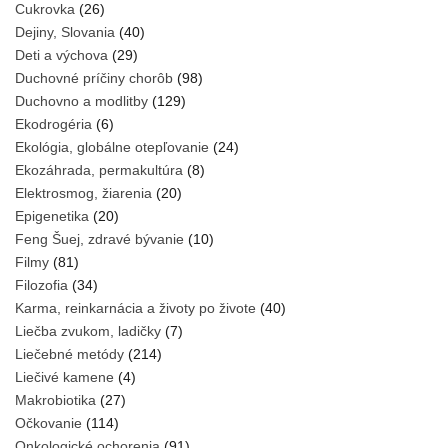
Cukrovka
(26)
Dejiny, Slovania
(40)
Deti a výchova
(29)
Duchovné príčiny chorôb
(98)
Duchovno a modlitby
(129)
Ekodrogéria
(6)
Ekológia, globálne otepľovanie
(24)
Ekozáhrada, permakultúra
(8)
Elektrosmog, žiarenia
(20)
Epigenetika
(20)
Feng Šuej, zdravé bývanie
(10)
Filmy
(81)
Filozofia
(34)
Karma, reinkarnácia a životy po živote
(40)
Liečba zvukom, ladičky
(7)
Liečebné metódy
(214)
Liečivé kamene
(4)
Makrobiotika
(27)
Očkovanie
(114)
Onkologické ochorenia
(91)