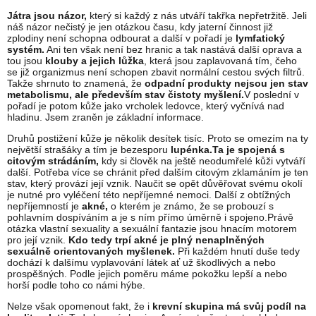
Játra jsou názor,
který si každý z nás utváří takřka nepřetržitě. Jeli
náš názor nečistý je jen otázkou času, kdy jaterní činnost již
zplodiny není schopna odbourat a další v pořadí je
lymfatický
systém.
Ani ten však není bez hranic a tak nastává další oprava a
tou jsou
klouby a jejich lůžka
, která jsou zaplavovaná tím, čeho
se již organizmus není schopen zbavit normální cestou svých filtrů.
Takže shrnuto to znamená, že
odpadní produkty nejsou jen stav
metabolismu, ale především stav čistoty myšlení.
V poslední v
pořadí je potom kůže jako vrcholek ledovce, který vyčnívá nad
hladinu. Jsem zraněn je základní informace.
Druhů postižení kůže je několik desítek tisíc. Proto se omezím na ty
největší strašáky a tím je bezesporu
lupénka.Ta je spojená s
citovým strádáním,
kdy si člověk na ještě neodumřelé kůži vytváří
další. Potřeba více se chránit před dalším citovým zklamáním je ten
stav, který provází její vznik. Naučit se opět důvěřovat svému okolí
je nutné pro vyléčení této nepříjemné nemoci. Další z obtížných
nepříjemností je
akné,
o kterém je známo, že se probouzí s
pohlavním dospíváním a je s ním přímo úměrně i spojeno.Právě
otázka vlastní sexuality a sexuální fantazie jsou hnacím motorem
pro její vznik.
Kdo tedy trpí akné je plný nenaplněných
sexuálně orientovaných myšlenek.
Při každém hnutí duše tedy
dochází k dalšímu vyplavování látek ať už škodlivých a nebo
prospěšných. Podle jejich poměru máme pokožku lepší a nebo
horší podle toho co námi hýbe.
Nelze však opomenout fakt, že i
krevní skupina má svůj podíl na