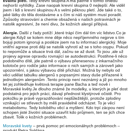
kvalitu pleti.
Tedy krevní skupina A má patrně v tomto ohledu
nejhorší vyhlídky. Zase naopak krevní skupina 0 nejlepší. Ale viděl
jsem i lidi s krevní skupinou A s velmi pěknou pletí. Jde také o to,
jaké látky do těla dostáváme a s čím si náš systém musí poradit.
Způsoby stravování a chemie obsažená v našich potravinách je
natolik agresivní, že není divu, že kožních alergií přibývá.
Alergie.
Další z řady potíží ,které trápí čím dál tím víc lidstvo.Co je
alergie.Když se kolem mne děje něco nepříjemného nejprve s tím
bojuji potom ignoruji a posléze jsem na tu informaci alergický. Moje
vnitřní agrese proti ději se natolik vyhrotí až se s toho osypu. Pokud
to nepomůže a situace trvá dál, začnu se až dusit. To jsou ,ale už
projevy agrese opravdu rovnající se autodestrukci. Postihne-li něco
podobného dítě, jde patrně o výbavu přenesenou z inkarnačního
kolotoče pro rodiče jako informace o nich samých a zároveň jako
upozornění, s jakou výbavou dítě přichází. Možná by nebylo od
věci udělat tabulku alergenů s popsanými stavy duše přiřazené k
jednotlivým alergenům .Tento princip není neznámý a již po mnoho
let jej zohledňuje květová terapie pane Bacha a teď nově i
Moravské květy.Je dlouho známé že modelky, u kterých je pleť dost
podstatná pro jejich práci, dávají přednost klystýrové očistě. Pro
pokožku je právě vyprazdňování nejdůležitější, protože zplodiny
vznikající ve střevech by měli pravidelně odcházet. To je věcí
metabolismu. Tedy koloběhu věcí a myšlení. Kdo trpí zácpou není
schopen jisté životní situace uzavřít kdo průjmem, ten se jich chce
zbavit. Tolik o kožních problémech.
Moravské kvety
– prvá pomoc pri emocionálnych problémoch –
produkt Petra Soldána