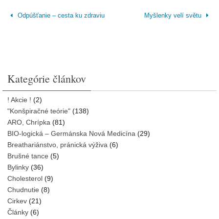
Odpúšťanie – cesta ku zdraviu
Myšlenky velí světu
Kategórie článkov
! Akcie !
(2)
"Konšpiračné teórie"
(138)
ARO, Chrípka
(81)
BIO-logická – Germánska Nová Medicína
(29)
Breathariánstvo, pránická výživa
(6)
Brušné tance
(5)
Bylinky
(36)
Cholesterol
(9)
Chudnutie
(8)
Cirkev
(21)
Články
(6)