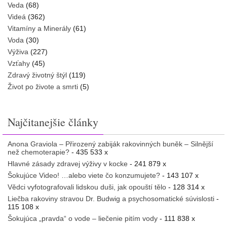
Veda
(68)
Videá
(362)
Vitamíny a Minerály
(61)
Voda
(30)
Výživa
(227)
Vzťahy
(45)
Zdravý životný štýl
(119)
Život po živote a smrti
(5)
Najčitanejšie články
Anona Graviola – Přirozený zabiják rakovinných buněk – Silnější
než chemoterapie?
- 435 533 x
Hlavné zásady zdravej výživy v kocke
- 241 879 x
Šokujúce Video! …alebo viete čo konzumujete?
- 143 107 x
Vědci vyfotografovali lidskou duši, jak opouští tělo
- 128 314 x
Liečba rakoviny stravou Dr. Budwig a psychosomatické súvislosti
-
115 108 x
Šokujúca „pravda“ o vode – liečenie pitím vody
- 111 838 x