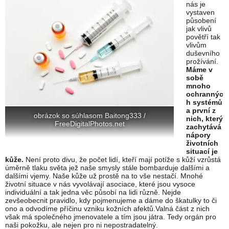
nás je
vystaven
působení
jak vlivů
povětří tak
vlivům
duševního
prožívání.
Máme v
sobě
mnoho
ochrannýc
h systémů
a první z
obrázok so súhlasom Baitong333 /
nich, který
FreeDigitalPhotos.net
zachytává
nápory
životních
situací je
kůže.
Není proto divu, že počet lidí, kteří mají potíže s kůží vzrůstá
úměrně tlaku světa jež naše smysly stále bombarduje dalšími a
dalšími vjemy. Naše kůže už prostě na to vše nestačí. Mnohé
životní situace v nás vyvolávají asociace, které jsou vysoce
individuální a tak jedna věc působí na lidi různě. Nejde
zevšeobecnit pravidlo, kdy pojmenujeme a dáme do škatulky to či
ono a odvodíme příčinu vzniku kožních afektů.Valná část z nich
však má společného jmenovatele a tím jsou játra. Tedy orgán pro
naši pokožku, ale nejen pro ni nepostradatelný.