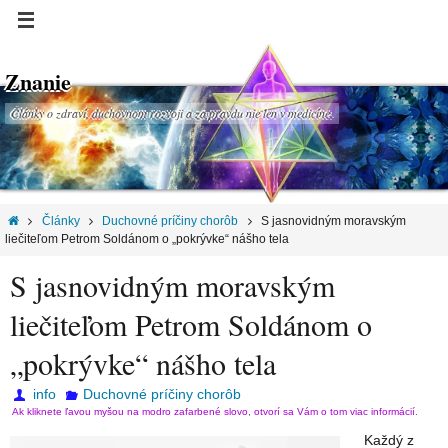
Znanie
Články o zdraví, duchovnom rozvoji a za pravdu nie len v medicíne.
Články
Duchovné príčiny chorôb
S jasnovidným moravským
liečiteľom Petrom Soldánom o „pokrývke“ nášho tela
S jasnovidným moravským
liečiteľom Petrom Soldánom o
„pokrývke“ nášho tela
info
Duchovné príčiny chorôb
Ak kliknete ľavou myšou na modro zafarbené slovo, otvorí sa Vám o tom viac informácií.
Každý z