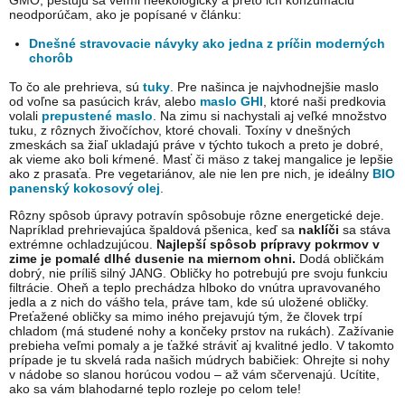
GMO, pestujú sa veľmi neekologicky a preto ich konzumáciu
neodporúčam, ako je popísané v článku:
Dnešné stravovacie návyky ako jedna z príčin moderných
chorôb
To čo ale prehrieva, sú
tuky
. Pre našinca je najvhodnejšie maslo
od voľne sa pasúcich kráv, alebo
maslo GHI
, ktoré naši predkovia
volali
prepustené maslo
. Na zimu si nachystali aj veľké množstvo
tuku, z rôznych živočíchov, ktoré chovali. Toxíny v dnešných
zmeskách sa žiaľ ukladajú práve v týchto tukoch a preto je dobré,
ak vieme ako boli kŕmené. Masť či mäso z takej mangalice je lepšie
ako z prasaťa. Pre vegetariánov, ale nie len pre nich, je ideálny
BIO
panenský kokosový olej
.
Rôzny spôsob úpravy potravín spôsobuje rôzne energetické deje.
Napríklad prehrievajúca špaldová pšenica, keď sa
naklíči
sa stáva
extrémne ochladzujúcou.
Najlepší spôsob prípravy pokrmov v
zime je pomalé dlhé dusenie na miernom ohni.
Dodá obličkám
dobrý, nie príliš silný JANG. Obličky ho potrebujú pre svoju funkciu
filtrácie. Oheň a teplo prechádza hlboko do vnútra upravovaného
jedla a z nich do vášho tela, práve tam, kde sú uložené obličky.
Preťažené obličky sa mimo iného prejavujú tým, že človek trpí
chladom (má studené nohy a končeky prstov na rukách). Zažívanie
prebieha veľmi pomaly a je ťažké stráviť aj kvalitné jedlo. V takomto
prípade je tu skvelá rada našich múdrych babičiek: Ohrejte si nohy
v nádobe so slanou horúcou vodou – až vám sčervenajú. Ucítite,
ako sa vám blahodarné teplo rozleje po celom tele!