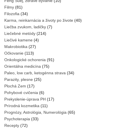
Feng Šuej, zdravé bývanie
(10)
Filmy
(81)
Filozofia
(34)
Karma, reinkarnácia a životy po živote
(40)
Liečba zvukom, ladičky
(7)
Liečebné metódy
(214)
Liečivé kamene
(4)
Makrobiotika
(27)
Očkovanie
(113)
Onkologické ochorenia
(91)
Orientálna medicína
(75)
Paleo, low carb, ketogénna strava
(34)
Parazity, plesne
(25)
Plochá Zem
(17)
Pohybové cvičenia
(6)
Prekyslenie-úprava PH
(17)
Prírodná kozmetika
(11)
Prognózy, Astrológia, Numerológia
(65)
Psychoterapia
(33)
Recepty
(72)