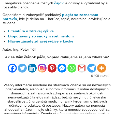
Energetické pôsobenie rôznych
čajov
je odlišný a vyžadoval by si
rozsiahly článok.
Odporúčam si zabezpečiť prehľadný
plagát so zoznamom
potravín
, kde je deľba na – horúce, teplé, neutrálne, osviežujúce a
studené.
Literatúra o zdravej výžive
Biopotraviny so širokým sortimentom
Hlavné zásady zdravej výživy v kocke
Autor: Ing. Peter Tóth
Ak sa Vám článok páčil, vopred ďakujeme za jeho zdieľanie:
6 408 pozretí
Všetky informácie uvedené na stránkach Znanie sú od nezávislých
prispievateľov, alebo len súborom informácii z voľne dostupných
domácich a zahraničných zdrojov a za žiadnych okolností
nenavádzajú čitateľov nahrádzať bežnú nevyhnutnú lekársku
starostlivosť, či urgentnú medicínu, ani k tvrdeniam o liečivých
účinkoch produktov, či postupov. Názory autora sa nemusia
zhodovať s názormi tejto stránky, ktorá nenesie zodpovednosť za
nesprávne informácie. Znanie.sk dáva priestor na slobodu prejavu