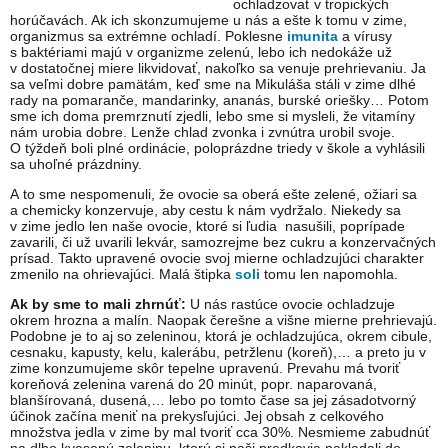
ochladzovať v tropických
horúčavách. Ak ich skonzumujeme u nás a ešte k tomu v zime,
organizmus sa extrémne ochladí. Poklesne
imunita
a vírusy
s baktériami majú v organizme zelenú, lebo ich nedokáže už
v dostatočnej miere likvidovať, nakoľko sa venuje prehrievaniu. Ja
sa veľmi dobre pamätám, keď sme na Mikuláša stáli v zime dlhé
rady na pomaranče, mandarinky, ananás, burské oriešky… Potom
sme ich doma premrznutí zjedli, lebo sme si mysleli, že vitamíny
nám urobia dobre. Lenže chlad zvonka i zvnútra urobil svoje.
O týždeň boli plné ordinácie, poloprázdne triedy v škole a vyhlásili
sa uhoľné prázdniny.
A to sme nespomenuli, že ovocie sa oberá ešte zelené, ožiari sa
a chemicky konzervuje, aby cestu k nám vydržalo. Niekedy sa
v zime jedlo len naše ovocie, ktoré si ľudia nasušili, poprípade
zavarili, či už uvarili lekvár, samozrejme bez cukru a konzervačných
prísad. Takto upravené ovocie svoj mierne ochladzujúci charakter
zmenilo na ohrievajúci. Malá štipka
soli
tomu len napomohla.
Ak by sme to mali zhrnúť:
U nás rastúce ovocie ochladzuje
okrem hrozna a malín. Naopak čerešne a višne mierne prehrievajú.
Podobne je to aj so zeleninou, ktorá je ochladzujúca, okrem cibule,
cesnaku, kapusty, kelu, kalerábu, petržlenu (koreň),… a preto ju v
zime konzumujeme skôr tepelne upravenú. Prevahu má tvoriť
koreňová zelenina varená do 20 minút, popr. naparovaná,
blanšírovaná, dusená,… lebo po tomto čase sa jej zásadotvorný
účinok začína meniť na prekysľujúci. Jej obsah z celkového
množstva jedla v zime by mal tvoriť cca 30%. Nesmieme zabudnúť