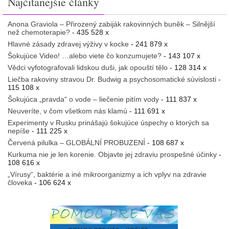
Najčitanejšie články
Anona Graviola – Přirozený zabiják rakovinných buněk – Silnější
než chemoterapie?
- 435 528 x
Hlavné zásady zdravej výživy v kocke
- 241 879 x
Šokujúce Video! …alebo viete čo konzumujete?
- 143 107 x
Vědci vyfotografovali lidskou duši, jak opouští tělo
- 128 314 x
Liečba rakoviny stravou Dr. Budwig a psychosomatické súvislosti
-
115 108 x
Šokujúca „pravda“ o vode – liečenie pitím vody
- 111 837 x
Neuveríte, v čom všetkom nás klamú
- 111 691 x
Experimenty v Rusku prinášajú šokujúce úspechy o ktorých sa
nepíše
- 111 225 x
Červená pilulka – GLOBÁLNÍ PROBUZENÍ
- 108 687 x
Kurkuma nie je len korenie. Objavte jej zdraviu prospešné účinky
-
108 616 x
„Vírusy“, baktérie a iné mikroorganizmy a ich vplyv na zdravie
človeka
- 106 624 x