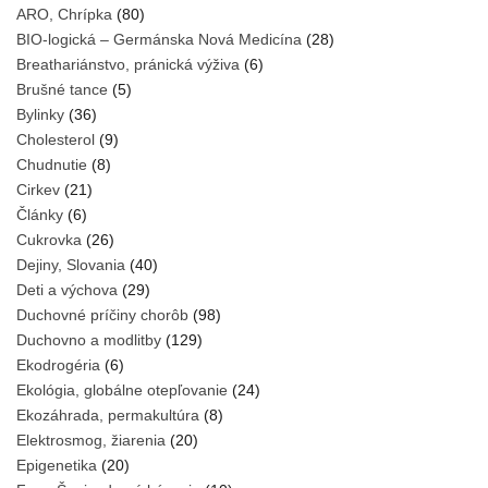
ARO, Chrípka
(80)
BIO-logická – Germánska Nová Medicína
(28)
Breathariánstvo, pránická výživa
(6)
Brušné tance
(5)
Bylinky
(36)
Cholesterol
(9)
Chudnutie
(8)
Cirkev
(21)
Články
(6)
Cukrovka
(26)
Dejiny, Slovania
(40)
Deti a výchova
(29)
Duchovné príčiny chorôb
(98)
Duchovno a modlitby
(129)
Ekodrogéria
(6)
Ekológia, globálne otepľovanie
(24)
Ekozáhrada, permakultúra
(8)
Elektrosmog, žiarenia
(20)
Epigenetika
(20)