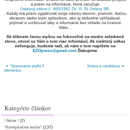
a právo na informácie, ktoré zaručuje
Ústavný zákon č. 460/1992 Zb. čl. 26 Ústavy SR
.
...Každý má právo vyjadrovať svoje názory slovom, písmom, tlačou,
obrazom alebo iným spôsobom, ako aj slobodne vyhľadávať,
prijímať a rozširovať idey a informácie bez ohľadu na hranice
štátu...
Ak kliknete ľavou myšou na ľubovoľné na modro zafarbené
slovo, otvorí sa Vám o tom viac informácií. Ak niektorý odkaz
nefunguje, budeme radi, ak nám o tom napíšete na
EZOpress@gmail.com
Ďakujeme
Stravovanie podľa 5
Strava a candidoza
elementov
Kategórie článkov
! Akcie !
(2)
"Konšpiračné teórie"
(137)