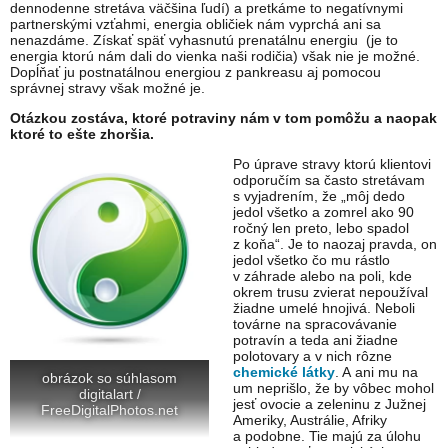
dennodenne stretáva väčšina ľudí) a pretkáme to negatívnymi
partnerskými vzťahmi, energia obličiek nám vyprchá ani sa
nenazdáme. Získať späť vyhasnutú prenatálnu energiu (je to
energia ktorú nám dali do vienka naši rodičia) však nie je možné.
Dopĺňať ju postnatálnou energiou z pankreasu aj pomocou
správnej stravy však možné je.
Otázkou zostáva, ktoré potraviny nám v tom pomôžu a naopak
ktoré to ešte zhoršia.
Po úprave stravy ktorú klientovi
odporučím sa často stretávam
s vyjadrením, že „môj dedo
jedol všetko a zomrel ako 90
ročný len preto, lebo spadol
z koňa“. Je to naozaj pravda, on
jedol všetko čo mu rástlo
v záhrade alebo na poli, kde
okrem trusu zvierat nepoužíval
žiadne umelé hnojivá. Neboli
továrne na spracovávanie
potravín a teda ani žiadne
polotovary a v nich rôzne
chemické látky
. A ani mu na
obrázok so súhlasom
um neprišlo, že by vôbec mohol
digitalart /
jesť ovocie a zeleninu z Južnej
FreeDigitalPhotos.net
Ameriky, Austrálie, Afriky
a podobne. Tie majú za úlohu