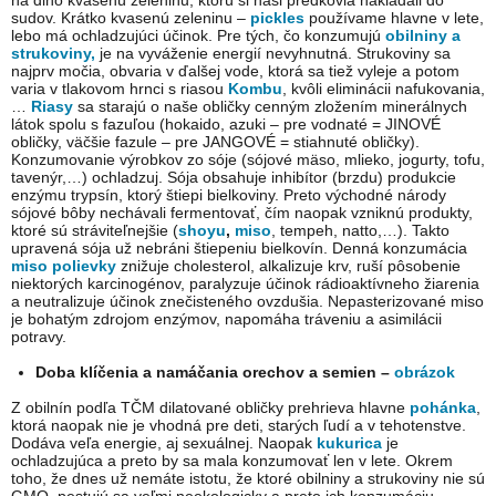
na dlho kvasenú zeleninu, ktorú si naši predkovia nakladali do
sudov. Krátko kvasenú zeleninu –
pickles
používame hlavne v lete,
lebo má ochladzujúci účinok. Pre tých, čo konzumujú
obilniny a
strukoviny,
je na vyváženie energií nevyhnutná. Strukoviny sa
najprv močia, obvaria v ďalšej vode, ktorá sa tiež vyleje a potom
varia v tlakovom hrnci s riasou
Kombu
, kvôli eliminácii nafukovania,
…
Riasy
sa starajú o naše obličky cenným zložením minerálnych
látok spolu s fazuľou (hokaido, azuki – pre vodnaté = JINOVÉ
obličky, väčšie fazule – pre JANGOVÉ = stiahnuté obličky).
Konzumovanie výrobkov zo sóje (sójové mäso, mlieko, jogurty, tofu,
tavenýr,…) ochladzuj. Sója obsahuje inhibítor (brzdu) produkcie
enzýmu trypsín, ktorý štiepi bielkoviny. Preto východné národy
sójové bôby nechávali fermentovať, čím naopak vzniknú produkty,
ktoré sú stráviteľnejšie (
shoyu
,
miso
, tempeh, natto,…). Takto
upravená sója už nebráni štiepeniu bielkovín. Denná konzumácia
miso polievky
znižuje cholesterol, alkalizuje krv, ruší pôsobenie
niektorých karcinogénov, paralyzuje účinok rádioaktívneho žiarenia
a neutralizuje účinok znečisteného ovzdušia. Nepasterizované miso
je bohatým zdrojom enzýmov, napomáha tráveniu a asimilácii
potravy.
Doba klíčenia a namáčania orechov a semien –
obrázok
Z obilnín podľa TČM dilatované obličky prehrieva hlavne
pohánka
,
ktorá naopak nie je vhodná pre deti, starých ľudí a v tehotenstve.
Dodáva veľa energie, aj sexuálnej. Naopak
kukurica
je
ochladzujúca a preto by sa mala konzumovať len v lete. Okrem
toho, že dnes už nemáte istotu, že ktoré obilniny a strukoviny nie sú