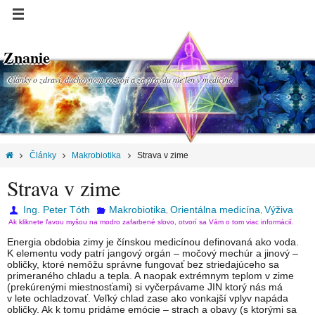
Znanie
Články o zdraví, duchovnom rozvoji a za pravdu nie len v medicíne.
Články
Makrobiotika
Strava v zime
Strava v zime
Ing. Peter Tóth
Makrobiotika
Orientálna medicína
Výživa
,
,
Ak kliknete ľavou myšou na modro zafarbené slovo, otvorí sa Vám o tom viac informácií.
Energia obdobia zimy je čínskou medicínou definovaná ako voda.
K elementu vody patrí jangový orgán – močový mechúr a jinový –
obličky, ktoré nemôžu správne fungovať bez striedajúceho sa
primeraného chladu a tepla. A naopak extrémnym teplom v zime
(prekúrenými miestnosťami) si vyčerpávame JIN ktorý nás má
v lete ochladzovať. Veľký chlad zase ako vonkajší vplyv napáda
obličky. Ak k tomu pridáme emócie – strach a obavy (s ktorými sa