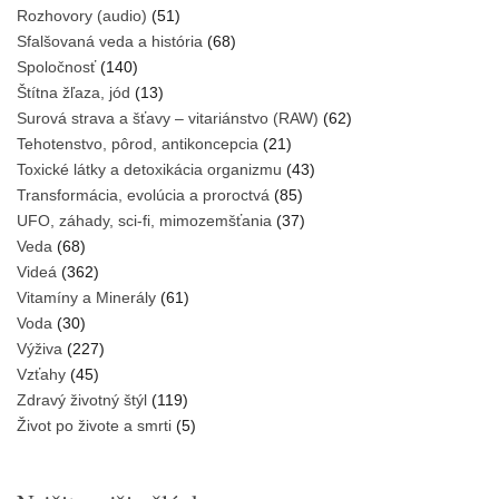
Rozhovory (audio)
(51)
Sfalšovaná veda a história
(68)
Spoločnosť
(140)
Štítna žľaza, jód
(13)
Surová strava a šťavy – vitariánstvo (RAW)
(62)
Tehotenstvo, pôrod, antikoncepcia
(21)
Toxické látky a detoxikácia organizmu
(43)
Transformácia, evolúcia a proroctvá
(85)
UFO, záhady, sci-fi, mimozemšťania
(37)
Veda
(68)
Videá
(362)
Vitamíny a Minerály
(61)
Voda
(30)
Výživa
(227)
Vzťahy
(45)
Zdravý životný štýl
(119)
Život po živote a smrti
(5)