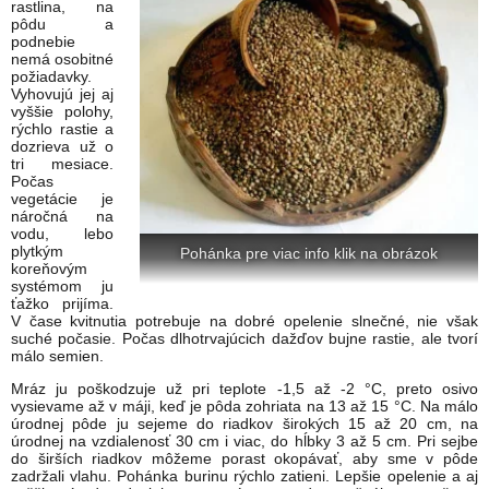
rastlina, na
pôdu a
podnebie
nemá osobitné
požiadavky.
Vyhovujú jej aj
vyššie polohy,
rýchlo rastie a
dozrieva už o
tri mesiace.
Počas
vegetácie je
náročná na
vodu, lebo
plytkým
Pohánka pre viac info klik na obrázok
koreňovým
systémom ju
ťažko prijíma.
V čase kvitnutia potrebuje na dobré opelenie slnečné, nie však
suché počasie. Počas dlhotrvajúcich dažďov bujne rastie, ale tvorí
málo semien.
Mráz ju poškodzuje už pri teplote -1,5 až -2 °C, preto osivo
vysievame až v máji, keď je pôda zohriata na 13 až 15 °C. Na málo
úrodnej pôde ju sejeme do riadkov širokých 15 až 20 cm, na
úrodnej na vzdialenosť 30 cm i viac, do hĺbky 3 až 5 cm. Pri sejbe
do širších riadkov môžeme porast okopávať, aby sme v pôde
zadržali vlahu. Pohánka burinu rýchlo zatieni. Lepšie opelenie a aj