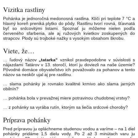
Vizitka rastliny
Pohánka je jednoročná medonosná rastlina. Klíči pri teplote 7 °C a
hlavný koreň preniká plytko do pôdy. Rastlinu tvorí rovná, šťavnatá
byľ so srdcovitými listami. Spoznať ju môžeme nielen podľa
červeného sfarbenia, ale aj ružových kvietkov zoskupených do
strapcov. Plody sú trojboké nažky s vysokým obsahom škrobu.
Viete, že…
… ľudový názov
„tatarka“
vznikol pravdepodobne v súvislosti s
nájazdami Tatárov v 13. storočí, ktorí ju doviezli na naše územie?
Pôvodné domáce obyvateľstvo ich považovalo za pohanov a tento
názov sa neskôr ujal aj pre rastlinu.
… slama pohánky je rovnako kvalitné krmivo ako slama jarných
obilnín?
… pohánka bola v prevažnej miere potravinou chudobnej vrstvy?
… z pohánky sa vyrába rutín, ktorým sa liečia srdcové choroby?
Príprava pohánky
Pred prípravou ju opláchneme studenou vodou a varíme – na 1 diel
pohánky pridáme 1,5 dielu vody. Po 2 až 3 minútach varu ju