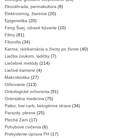
Ekozáhrada, permakultúra
(8)
Elektrosmog, žiarenia
(20)
Epigenetika
(20)
Feng Šuej, zdravé bývanie
(10)
Filmy
(81)
Filozofia
(34)
Karma, reinkarnácia a životy po živote
(40)
Liečba zvukom, ladičky
(7)
Liečebné metódy
(214)
Liečivé kamene
(4)
Makrobiotika
(27)
Očkovanie
(113)
Onkologické ochorenia
(91)
Orientálna medicína
(75)
Paleo, low carb, ketogénna strava
(34)
Parazity, plesne
(25)
Plochá Zem
(17)
Pohybové cvičenia
(6)
Prekyslenie-úprava PH
(17)