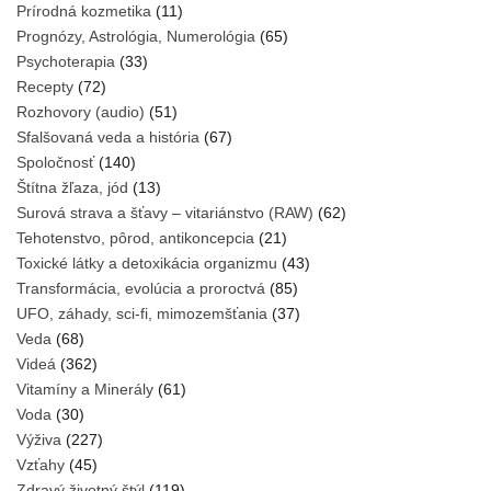
Prírodná kozmetika
(11)
Prognózy, Astrológia, Numerológia
(65)
Psychoterapia
(33)
Recepty
(72)
Rozhovory (audio)
(51)
Sfalšovaná veda a história
(67)
Spoločnosť
(140)
Štítna žľaza, jód
(13)
Surová strava a šťavy – vitariánstvo (RAW)
(62)
Tehotenstvo, pôrod, antikoncepcia
(21)
Toxické látky a detoxikácia organizmu
(43)
Transformácia, evolúcia a proroctvá
(85)
UFO, záhady, sci-fi, mimozemšťania
(37)
Veda
(68)
Videá
(362)
Vitamíny a Minerály
(61)
Voda
(30)
Výživa
(227)
Vzťahy
(45)
Zdravý životný štýl
(119)