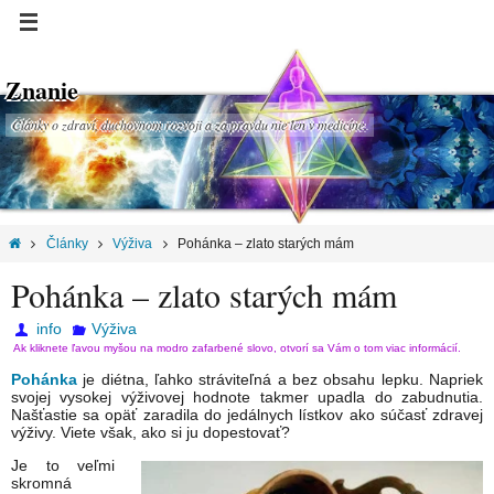
Znanie
Články o zdraví, duchovnom rozvoji a za pravdu nie len v medicíne.
Články
Výživa
Pohánka – zlato starých mám
Pohánka – zlato starých mám
info
Výživa
Ak kliknete ľavou myšou na modro zafarbené slovo, otvorí sa Vám o tom viac informácií.
Pohánka
je diétna, ľahko stráviteľná a bez obsahu lepku. Napriek
svojej vysokej výživovej hodnote takmer upadla do zabudnutia.
Našťastie sa opäť zaradila do jedálnych lístkov ako súčasť zdravej
výživy. Viete však, ako si ju dopestovať?
Je to veľmi
skromná