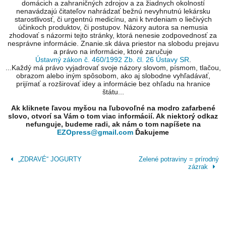
domácich a zahraničných zdrojov a za žiadnych okolností
nenavádzajú čitateľov nahrádzať bežnú nevyhnutnú lekársku
starostlivosť, či urgentnú medicínu, ani k tvrdeniam o liečivých
účinkoch produktov, či postupov. Názory autora sa nemusia
zhodovať s názormi tejto stránky, ktorá nenesie zodpovednosť za
nesprávne informácie. Znanie.sk dáva priestor na slobodu prejavu
a právo na informácie, ktoré zaručuje
Ústavný zákon č. 460/1992 Zb. čl. 26 Ústavy SR
.
...Každý má právo vyjadrovať svoje názory slovom, písmom, tlačou,
obrazom alebo iným spôsobom, ako aj slobodne vyhľadávať,
prijímať a rozširovať idey a informácie bez ohľadu na hranice
štátu...
Ak kliknete ľavou myšou na ľubovoľné na modro zafarbené
slovo, otvorí sa Vám o tom viac informácií. Ak niektorý odkaz
nefunguje, budeme radi, ak nám o tom napíšete na
EZOpress@gmail.com
Ďakujeme
„ZDRAVÉ“ JOGURTY
Zelené potraviny = prírodný
zázrak