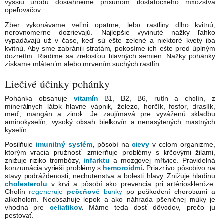
vyššiu úrodu dosiahneme prísunom dostatočného množstva
opeľovačov.
Zber vykonávame veľmi opatrne, lebo rastliny dlho kvitnú,
nerovnomerne dozrievajú. Najlepšie vyvinuté nažky ľahko
vypadávajú už v čase, keď sú ešte zelené a niektoré kvety iba
kvitnú. Aby sme zabránili stratám, pokosíme ich ešte pred úplným
dozretím. Riadime sa zrelosťou hlavných semien. Nažky pohánky
získame mlátením alebo mrvením suchých rastlín
Liečivé účinky pohánky
Pohánka obsahuje
vitamín
B1, B2, B6, rutín a cholín, z
minerálnych látok hlavne vápnik, železo, horčík, fosfor, draslík,
meď, mangán a zinok. Je zaujímavá pre vyváženú skladbu
aminokyselín, vysoký obsah bielkovín a nenasýtených mastných
kyselín.
Posilňuje
imunitný systém
,
pôsobí na
cievy
v celom organizme,
ktorým vracia pružnosť, zmierňuje problémy s kŕčovými žilami,
znižuje riziko trombózy,
infarktu
a mozgovej mŕtvice. Pravidelná
konzumácia vyrieši problémy s
hemoroidmi
.
Priaznivo pôsobivo na
stavy podráždenosti, nechutenstva a bolesti hlavy. Znižuje hladinu
cholesterolu
v krvi a pôsobí ako prevencia pri artérioskleróze.
Cholín
regeneruje
pečeňové
bunky
po poškodení chorobami a
alkoholom. Neobsahuje lepok a ako náhrada pšeničnej múky je
vhodná pre
celiatikov
.
Máme teda dosť dôvodov, prečo ju
pestovať.