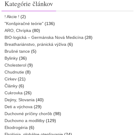
Kategórie článkov
! Akcie !
(2)
"Konšpiračné teórie"
(136)
ARO, Chrípka
(80)
BIO-logická – Germánska Nová Medicína
(28)
Breathariánstvo, pránická výživa
(6)
Brušné tance
(5)
Bylinky
(36)
Cholesterol
(9)
Chudnutie
(8)
Cirkev
(21)
Články
(6)
Cukrovka
(26)
Dejiny, Slovania
(40)
Deti a výchova
(29)
Duchovné príčiny chorôb
(98)
Duchovno a modlitby
(129)
Ekodrogéria
(6)
Ekológia, globálne otepľovanie
(24)