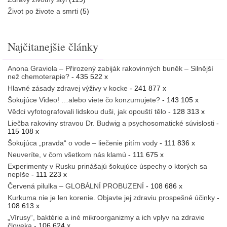
Život po živote a smrti
(5)
Najčitanejšie články
Anona Graviola – Přirozený zabiják rakovinných buněk – Silnější
než chemoterapie?
- 435 522 x
Hlavné zásady zdravej výživy v kocke
- 241 877 x
Šokujúce Video! …alebo viete čo konzumujete?
- 143 105 x
Vědci vyfotografovali lidskou duši, jak opouští tělo
- 128 313 x
Liečba rakoviny stravou Dr. Budwig a psychosomatické súvislosti
-
115 108 x
Šokujúca „pravda“ o vode – liečenie pitím vody
- 111 836 x
Neuveríte, v čom všetkom nás klamú
- 111 675 x
Experimenty v Rusku prinášajú šokujúce úspechy o ktorých sa
nepíše
- 111 223 x
Červená pilulka – GLOBÁLNÍ PROBUZENÍ
- 108 686 x
Kurkuma nie je len korenie. Objavte jej zdraviu prospešné účinky
-
108 613 x
„Vírusy“, baktérie a iné mikroorganizmy a ich vplyv na zdravie
človeka
- 106 624 x