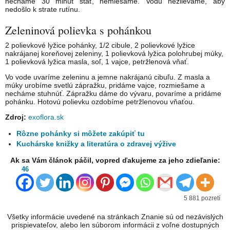
necháme 30 minút stáť, nemiešame. Vodu nezlievame, aby
nedošlo k strate rutínu.
Zeleninová polievka s pohánkou
2 polievkové lyžice pohánky, 1/2 cibule, 2 polievkové lyžice
nakrájanej koreňovej zeleniny, 1 polievková lyžica polohrubej múky,
1 polievková lyžica masla, soľ, 1 vajce, petržlenová vňať.
Vo vode uvaríme zeleninu a jemne nakrájanú cibuľu. Z masla a
múky urobíme svetlú zápražku, pridáme vajce, rozmiešame a
necháme stuhnúť. Zápražku dáme do vývaru, povaríme a pridáme
pohánku. Hotovú polievku ozdobíme petržlenovou vňaťou.
Zdroj:
exoflora.sk
Rôzne pohánky si môžete zakúpiť tu
Kuchárske knižky a literatúra o zdravej výžive
Ak sa Vám článok páčil, vopred ďakujeme za jeho zdieľanie:
46
5 881 pozretí
Všetky informácie uvedené na stránkach Znanie sú od nezávislých
prispievateľov, alebo len súborom informácii z voľne dostupných