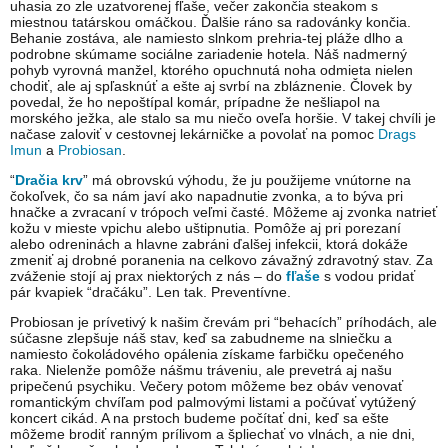
uhasia zo zle uzatvorenej fľaše, večer zakončia steakom s
miestnou tatárskou omáčkou. Ďalšie ráno sa radovánky končia.
Behanie zostáva, ale namiesto slnkom prehria-tej pláže dlho a
podrobne skúmame sociálne zariadenie hotela. Náš nadmerný
pohyb vyrovná manžel, ktorého opuchnutá noha odmieta nielen
chodiť, ale aj spľasknúť a ešte aj svrbí na zbláznenie. Človek by
povedal, že ho nepoštípal komár, prípadne že nešliapol na
morského ježka, ale stalo sa mu niečo oveľa horšie. V takej chvíli je
načase zaloviť v cestovnej lekárničke a povolať na pomoc
Drags
Imun
a
Probiosan
.
“
Dračia krv
” má obrovskú výhodu, že ju použijeme vnútorne na
čokoľvek, čo sa nám javí ako napadnutie zvonka, a to býva pri
hnačke a zvracaní v trópoch veľmi časté. Môžeme aj zvonka natrieť
kožu v mieste vpichu alebo uštipnutia. Pomôže aj pri porezaní
alebo odreninách a hlavne zabráni ďalšej infekcii, ktorá dokáže
zmeniť aj drobné poranenia na celkovo závažný zdravotný stav. Za
zváženie stojí aj prax niektorých z nás – do
fľaše
s vodou pridať
pár kvapiek “dračáku”. Len tak. Preventívne.
Probiosan je prívetivý k našim črevám pri “behacích” príhodách, ale
súčasne zlepšuje náš stav, keď sa zabudneme na slniečku a
namiesto čokoládového opálenia získame farbičku opečeného
raka. Nielenže pomôže nášmu tráveniu, ale prevetrá aj našu
pripečenú psychiku. Večery potom môžeme bez obáv venovať
romantickým chvíľam pod palmovými listami a počúvať vytúžený
koncert cikád. A na prstoch budeme počítať dni, keď sa ešte
môžeme brodiť ranným prílivom a špliechať vo vlnách, a nie dni,