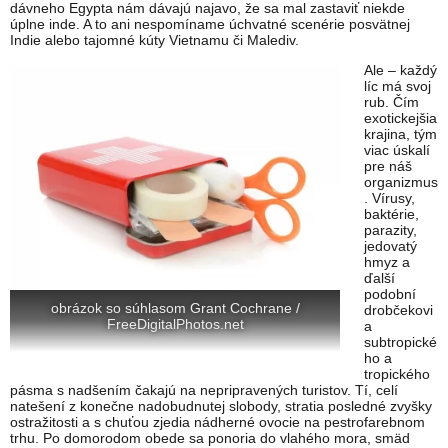
dávneho Egypta nám dávajú najavo, že sa mal zastaviť niekde
úplne inde. A to ani nespomíname úchvatné scenérie posvätnej
Indie alebo tajomné kúty Vietnamu či Malediv.
Ale – každý
líc má svoj
rub. Čím
exotickejšia
krajina, tým
viac úskalí
pre náš
organizmus
. Vírusy,
baktérie,
parazity,
jedovatý
hmyz a
ďalší
podobní
obrázok so súhlasom Grant Cochrane /
drobčekovi
FreeDigitalPhotos.net
a
subtropické
ho a
tropického
pásma s nadšením čakajú na nepripravených turistov. Tí, celí
natešení z konečne nadobudnutej slobody, stratia posledné zvyšky
ostražitosti a s chuťou zjedia nádherné ovocie na pestrofarebnom
trhu. Po domorodom obede sa ponoria do vlahého mora, smäd