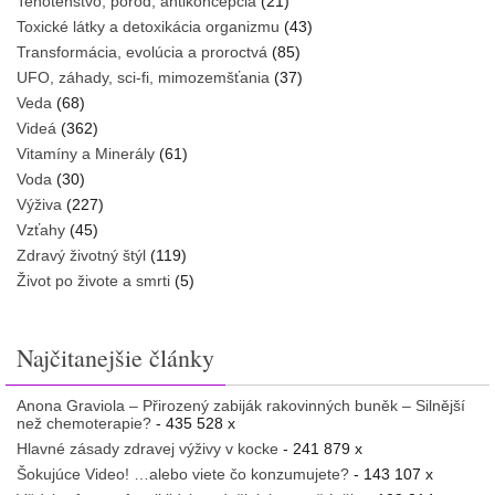
Tehotenstvo, pôrod, antikoncepcia
(21)
Toxické látky a detoxikácia organizmu
(43)
Transformácia, evolúcia a proroctvá
(85)
UFO, záhady, sci-fi, mimozemšťania
(37)
Veda
(68)
Videá
(362)
Vitamíny a Minerály
(61)
Voda
(30)
Výživa
(227)
Vzťahy
(45)
Zdravý životný štýl
(119)
Život po živote a smrti
(5)
Najčitanejšie články
Anona Graviola – Přirozený zabiják rakovinných buněk – Silnější
než chemoterapie?
- 435 528 x
Hlavné zásady zdravej výživy v kocke
- 241 879 x
Šokujúce Video! …alebo viete čo konzumujete?
- 143 107 x