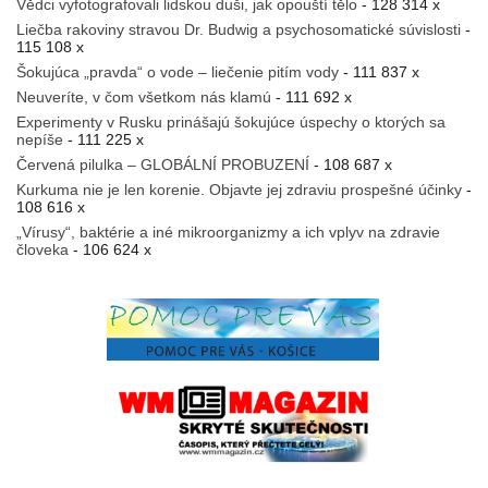
Vědci vyfotografovali lidskou duši, jak opouští tělo
- 128 314 x
Liečba rakoviny stravou Dr. Budwig a psychosomatické súvislosti
-
115 108 x
Šokujúca „pravda“ o vode – liečenie pitím vody
- 111 837 x
Neuveríte, v čom všetkom nás klamú
- 111 692 x
Experimenty v Rusku prinášajú šokujúce úspechy o ktorých sa
nepíše
- 111 225 x
Červená pilulka – GLOBÁLNÍ PROBUZENÍ
- 108 687 x
Kurkuma nie je len korenie. Objavte jej zdraviu prospešné účinky
-
108 616 x
„Vírusy“, baktérie a iné mikroorganizmy a ich vplyv na zdravie
človeka
- 106 624 x