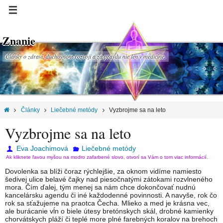
Znanie
Články o zdraví, duchovnom rozvoji a za pravdu nie len v medicíne.
Články
Liečebné metódy
Vyzbrojme sa na leto
Vyzbrojme sa na leto
Eva Joachimová
Liečebné metódy
Ak kliknete ľavou myšou na modro zafarbené slovo, otvorí sa Vám o tom viac informácií.
Dovolenka sa blíži čoraz rýchlejšie, za oknom vidíme namiesto
šedivej ulice belavé čajky nad piesočnatými zátokami rozvlneného
mora. Čím ďalej, tým menej sa nám chce dokončovať nudnú
kancelársku agendu či iné každodenné povinnosti. A navyše, rok čo
rok sa sťažujeme na praotca Čecha. Mlieko a med je krásna vec,
ale burácanie vĺn o biele útesy bretónskych skál, drobné kamienky
chorvátskych pláží či teplé more plné farebných koralov na brehoch