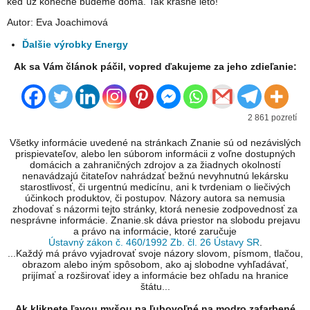
keď už konečne budeme doma. Tak krásne leto!
Autor: Eva Joachimová
Ďalšie výrobky Energy
Ak sa Vám článok páčil, vopred ďakujeme za jeho zdieľanie:
2 861 pozretí
Všetky informácie uvedené na stránkach Znanie sú od nezávislých
prispievateľov, alebo len súborom informácii z voľne dostupných
domácich a zahraničných zdrojov a za žiadnych okolností
nenavádzajú čitateľov nahrádzať bežnú nevyhnutnú lekársku
starostlivosť, či urgentnú medicínu, ani k tvrdeniam o liečivých
účinkoch produktov, či postupov. Názory autora sa nemusia
zhodovať s názormi tejto stránky, ktorá nenesie zodpovednosť za
nesprávne informácie. Znanie.sk dáva priestor na slobodu prejavu
a právo na informácie, ktoré zaručuje
Ústavný zákon č. 460/1992 Zb. čl. 26 Ústavy SR
.
...Každý má právo vyjadrovať svoje názory slovom, písmom, tlačou,
obrazom alebo iným spôsobom, ako aj slobodne vyhľadávať,
prijímať a rozširovať idey a informácie bez ohľadu na hranice
štátu...
Ak kliknete ľavou myšou na ľubovoľné na modro zafarbené