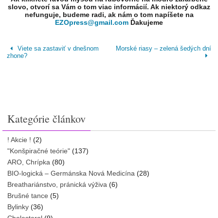
slovo, otvorí sa Vám o tom viac informácií. Ak niektorý odkaz
nefunguje, budeme radi, ak nám o tom napíšete na
EZOpress@gmail.com
Ďakujeme
Viete sa zastaviť v dnešnom
Morské riasy – zelená šedých dní
zhone?
Kategórie článkov
! Akcie !
(2)
"Konšpiračné teórie"
(137)
ARO, Chrípka
(80)
BIO-logická – Germánska Nová Medicína
(28)
Breathariánstvo, pránická výživa
(6)
Brušné tance
(5)
Bylinky
(36)