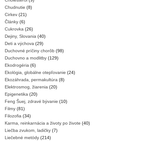
Cholesterol
(9)
Chudnutie
(8)
Cirkev
(21)
Články
(6)
Cukrovka
(26)
Dejiny, Slovania
(40)
Deti a výchova
(29)
Duchovné príčiny chorôb
(98)
Duchovno a modlitby
(129)
Ekodrogéria
(6)
Ekológia, globálne otepľovanie
(24)
Ekozáhrada, permakultúra
(8)
Elektrosmog, žiarenia
(20)
Epigenetika
(20)
Feng Šuej, zdravé bývanie
(10)
Filmy
(81)
Filozofia
(34)
Karma, reinkarnácia a životy po živote
(40)
Liečba zvukom, ladičky
(7)
Liečebné metódy
(214)