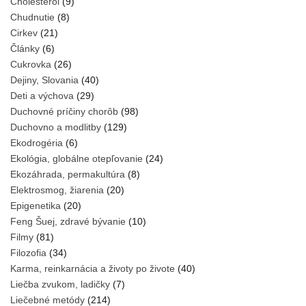
Cholesterol
(9)
Chudnutie
(8)
Cirkev
(21)
Články
(6)
Cukrovka
(26)
Dejiny, Slovania
(40)
Deti a výchova
(29)
Duchovné príčiny chorôb
(98)
Duchovno a modlitby
(129)
Ekodrogéria
(6)
Ekológia, globálne otepľovanie
(24)
Ekozáhrada, permakultúra
(8)
Elektrosmog, žiarenia
(20)
Epigenetika
(20)
Feng Šuej, zdravé bývanie
(10)
Filmy
(81)
Filozofia
(34)
Karma, reinkarnácia a životy po živote
(40)
Liečba zvukom, ladičky
(7)
Liečebné metódy
(214)