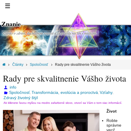
Znanie
Články o zdraví, duchovnom rozvoji a za pravdu nie len v medicíne.
Články
Spoločnosť
Rady pre skvalitnenie Vášho života
Rady pre skvalitnenie Vášho života
info
Spoločnosť
Transformácia, evolúcia a proroctvá
Vzťahy
,
,
,
Zdravý životný štýl
Ak kliknete ľavou myšou na modro zafarbené slovo, otvorí sa Vám o tom viac informácií.
Život
Robte
správne
veci!