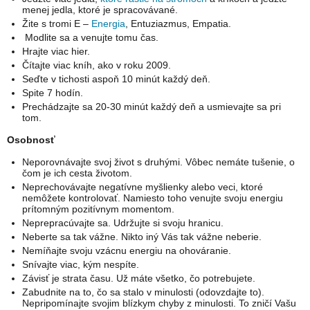
menej jedla, ktoré je spracovávané.
Žite s tromi E –
Energia
, Entuziazmus, Empatia.
Modlite sa a venujte tomu čas.
Hrajte viac hier.
Čítajte viac kníh, ako v roku 2009.
Seďte v tichosti aspoň 10 minút každý deň.
Spite 7 hodín.
Prechádzajte sa 20-30 minút každý deň a usmievajte sa pri
tom.
Osobnosť
Neporovnávajte svoj život s druhými. Vôbec nemáte tušenie, o
čom je ich cesta životom.
Neprechovávajte negatívne myšlienky alebo veci, ktoré
nemôžete kontrolovať. Namiesto toho venujte svoju energiu
prítomným pozitívnym momentom.
Neprepracúvajte sa. Udržujte si svoju hranicu.
Neberte sa tak vážne. Nikto iný Vás tak vážne neberie.
Nemíňajte svoju vzácnu energiu na ohováranie.
Snívajte viac, kým nespíte.
Závisť je strata času. Už máte všetko, čo potrebujete.
Zabudnite na to, čo sa stalo v minulosti (odovzdajte to).
Nepripomínajte svojim blízkym chyby z minulosti. To zničí Vašu