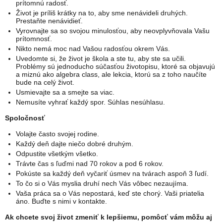
prítomnú radosť.
Život je príliš krátky na to, aby sme nenávideli druhých.
Prestaňte nenávidieť.
Vyrovnajte sa so svojou minulosťou, aby neovplyvňovala Vašu
prítomnosť.
Nikto nemá moc nad Vašou radosťou okrem Vás.
Uvedomte si, že život je škola a ste tu, aby ste sa učili.
Problémy sú jednoducho súčasťou životopisu, ktoré sa objavujú
a miznú ako algebra class, ale lekcia, ktorú sa z toho naučíte
bude na celý život.
Usmievajte sa a smejte sa viac.
Nemusíte vyhrať každý spor. Súhlas nesúhlasu.
Spoločnosť
Volajte často svojej rodine.
Každý deň dajte niečo dobré druhým.
Odpustite všetkým všetko.
Trávte čas s ľuďmi nad 70 rokov a pod 6 rokov.
Pokúste sa každý deň vyčariť úsmev na tvárach aspoň 3 ľudí.
To čo si o Vás myslia druhí nech Vás vôbec nezaujíma.
Vaša práca sa o Vás nepostará, keď ste chorý. Vaši priatelia
áno. Buďte s nimi v kontakte.
Ak chcete svoj život zmeniť k lepšiemu, pomôcť vám môžu aj