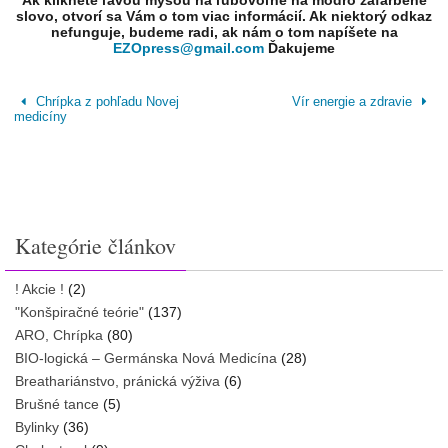
Ak kliknete ľavou myšou na ľubovoľné na modro zafarbené
slovo, otvorí sa Vám o tom viac informácií. Ak niektorý odkaz
nefunguje, budeme radi, ak nám o tom napíšete na
EZOpress@gmail.com
Ďakujeme
Chrípka z pohľadu Novej
Vír energie a zdravie
medicíny
Kategórie článkov
! Akcie !
(2)
"Konšpiračné teórie"
(137)
ARO, Chrípka
(80)
BIO-logická – Germánska Nová Medicína
(28)
Breathariánstvo, pránická výživa
(6)
Brušné tance
(5)
Bylinky
(36)