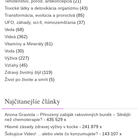
Tehotenstvo, pôrod, antikoncepcia
(21)
Toxické látky a detoxikácia organizmu
(43)
Transformácia, evolúcia a proroctvá
(85)
UFO, záhady, sci-fi, mimozemšťania
(37)
Veda
(68)
Videá
(362)
Vitamíny a Minerály
(61)
Voda
(30)
Výživa
(227)
Vzťahy
(45)
Zdravý životný štýl
(119)
Život po živote a smrti
(5)
Najčitanejšie články
Anona Graviola – Přirozený zabiják rakovinných buněk – Silnější
než chemoterapie?
- 435 529 x
Hlavné zásady zdravej výživy v kocke
- 241 879 x
Šokujúce Video! …alebo viete čo konzumujete?
- 143 107 x