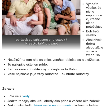
Vyhoďte
všetko, čo
nie je
nápomocn
é, krásne
alebo
potešujúce.
Boh lieči
všetko.
obrázok so súhlasom photostock /
Akokoľvek
FreeDigitalPhotos.net
dobrá
alebo zlá je
situácia,
zmení sa..
Nezáleží na tom ako sa cítite, vstaňte, oblečte sa a ukážte sa.
To najlepšie ešte len príde.
Keď sa ráno zobudíte živý, ďakujte za to Bohu.
Vaše najhlbšie ja je vždy radostné. Tak buďte radostný.
Zdravie
Pite veľa
vody
.
Jedzte raňajky ako kráľ, obedy ako princ a večere ako žobrák.
Jedzte viac jedla,
ktoré rastie na stromoch
a kríkoch a jedzte