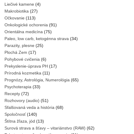
Liečivé kamene
(4)
Makrobiotika
(27)
Očkovanie
(113)
Onkologické ochorenia
(91)
Orientálna medicína
(75)
Paleo, low carb, ketogénna strava
(34)
Parazity, plesne
(25)
Plochá Zem
(17)
Pohybové cvičenia
(6)
Prekyslenie-úprava PH
(17)
Prírodná kozmetika
(11)
Prognózy, Astrológia, Numerológia
(65)
Psychoterapia
(33)
Recepty
(72)
Rozhovory (audio)
(51)
Sfalšovaná veda a história
(68)
Spoločnosť
(140)
Štítna žľaza, jód
(13)
Surová strava a šťavy – vitariánstvo (RAW)
(62)