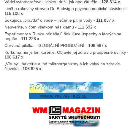
Vědci vyfotografovali lidskou duši, jak opouští tělo
- 128 314 x
Liečba rakoviny stravou Dr. Budwig a psychosomatické súvislosti
-
115 108 x
Šokujúca „pravda“ o vode – liečenie pitím vody
- 111 837 x
Neuveríte, v čom všetkom nás klamú
- 111 692 x
Experimenty v Rusku prinášajú šokujúce úspechy o ktorých sa
nepíše
- 111 226 x
Červená pilulka – GLOBÁLNÍ PROBUZENÍ
- 108 687 x
Kurkuma nie je len korenie. Objavte jej zdraviu prospešné účinky
-
108 617 x
„Vírusy“, baktérie a iné mikroorganizmy a ich vplyv na zdravie
človeka
- 106 625 x