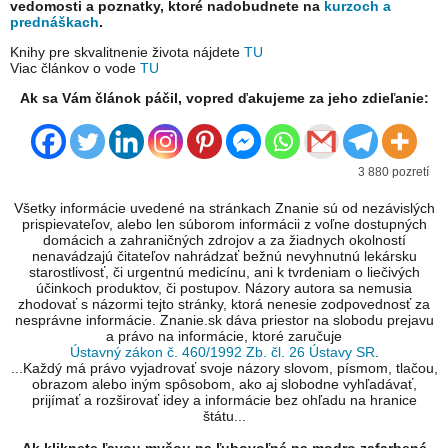
vedomosti a poznatky, ktoré nadobudnete na
kurzoch a
prednáškach
.
Knihy pre skvalitnenie života nájdete
TU
Viac článkov o vode
TU
Ak sa Vám článok páčil, vopred ďakujeme za jeho zdieľanie:
3 880 pozretí
Všetky informácie uvedené na stránkach Znanie sú od nezávislých
prispievateľov, alebo len súborom informácii z voľne dostupných
domácich a zahraničných zdrojov a za žiadnych okolností
nenavádzajú čitateľov nahrádzať bežnú nevyhnutnú lekársku
starostlivosť, či urgentnú medicínu, ani k tvrdeniam o liečivých
účinkoch produktov, či postupov. Názory autora sa nemusia
zhodovať s názormi tejto stránky, ktorá nenesie zodpovednosť za
nesprávne informácie. Znanie.sk dáva priestor na slobodu prejavu
a právo na informácie, ktoré zaručuje
Ústavný zákon č. 460/1992 Zb. čl. 26 Ústavy SR
.
...Každý má právo vyjadrovať svoje názory slovom, písmom, tlačou,
obrazom alebo iným spôsobom, ako aj slobodne vyhľadávať,
prijímať a rozširovať idey a informácie bez ohľadu na hranice
štátu...