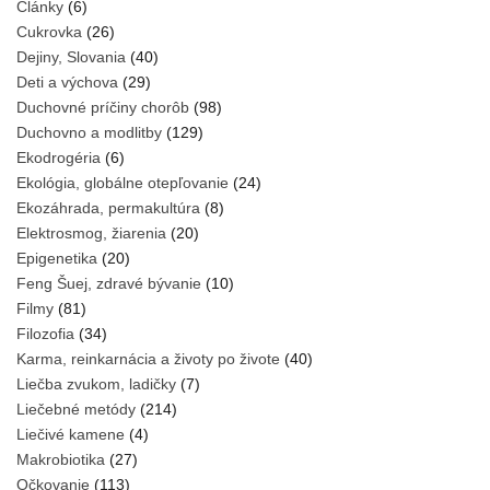
Články
(6)
Cukrovka
(26)
Dejiny, Slovania
(40)
Deti a výchova
(29)
Duchovné príčiny chorôb
(98)
Duchovno a modlitby
(129)
Ekodrogéria
(6)
Ekológia, globálne otepľovanie
(24)
Ekozáhrada, permakultúra
(8)
Elektrosmog, žiarenia
(20)
Epigenetika
(20)
Feng Šuej, zdravé bývanie
(10)
Filmy
(81)
Filozofia
(34)
Karma, reinkarnácia a životy po živote
(40)
Liečba zvukom, ladičky
(7)
Liečebné metódy
(214)
Liečivé kamene
(4)
Makrobiotika
(27)
Očkovanie
(113)