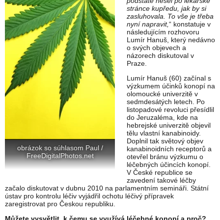
podstatě nešel po lékařské
stránce kupředu, jak by si
zasluhovala. To vše je třeba
nyní napravit,
“ konstatuje v
následujícím rozhovoru
Lumír Hanuš, který nedávno
o svých objevech a
názorech diskutoval v
Praze.
Lumír Hanuš (60) začínal s
výzkumem účinků konopí na
olomoucké univerzitě v
sedmdesátých letech. Po
listopadové revoluci přesídlil
do Jeruzaléma, kde na
hebrejské univerzitě objevil
tělu vlastní kanabinoidy.
Doplnil tak světový objev
obrázok so súhlasom Paul /
kanabinoidních receptorů a
FreeDigitalPhotos.net
otevřel bránu výzkumu o
léčebných účincích konopí.
V České republice se
zavedení takové léčby
začalo diskutovat v dubnu 2010 na parlamentním semináři. Státní
ústav pro kontrolu léčiv vyjádřil ochotu léčivý přípravek
zaregistrovat pro Českou republiku.
Můžete vysvětlit, k čemu se využívá léčebné konopí a proč?