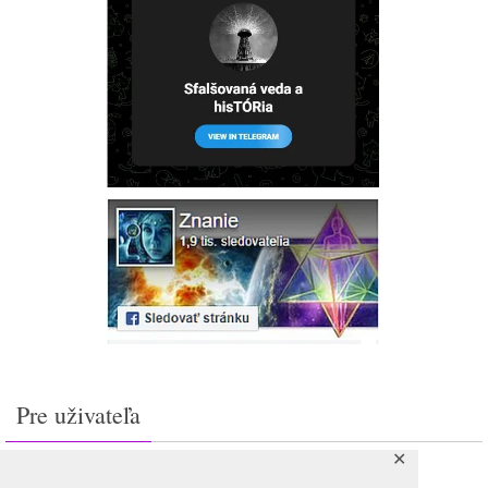
Pre uživateľa
✕
Prihlásiť sa
Feed záznamov