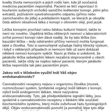
kvality života nemocných a jejich rodin tam, kde již současná
medicína pacientům nepomáhá. Pacient se léčí vaporizací či
kouřením sušených vrcholků samičího květenství konopí, pitím jeho
extraktů, požíváním vyextrahovaného odparku (přímo nebo
zamíchaného do jídla) a pokládáním kapslí, ve kterých je obvykle
čistá aktivní obsahová látka z konopí v olivovém oleji, pod jazyk.
Léčba konopím prochází celou lidskou kulturní historií, takže to
není nic nového. Úspěšná léčba některých nemocí u laboratorních
zvířat pomocí konopí nám dává naději, že by tato léčba (tzv.
kauzální léčba – tedy odstranění příčiny nemoci) mohla fungovat
také u člověka. Toto si samozřejmě vyžaduje řádný klinický výzkum,
i když v některých případech si nemocní lidé už sami dokázali
některé nemoci konopím vyléčit. Navíc je třeba si uvědomit, že
jakákoliv léčba sebelepším lékem nezabírá stoprocentně u všech
pacientů, takže vždy se najdou takoví pacienti, kterým jakákoliv
léčba nepomůže tak jako pacientům jiným.
Jakou roli v léčebném využití hrál Váš objev
endokanabinoidu?
Cannabinoidní receptory nejsou v organizmu člověka (mozek,
rozmnožovací systém, lymfatické orgány) kvůli látkám z konopí,
nýbrž kvůli endogenním látkám, které nazýváme
endocannabinoidy. Tyto, jak předpokládáme signální látky, jsou
společně s cannabinoidními receptory v lidském těle součástí
biochemického systému, který může ovlivňovat řadu fyziologických
dějů. Objev endocannabinoidů pomohl (a pomáhá) lépe tyto děje