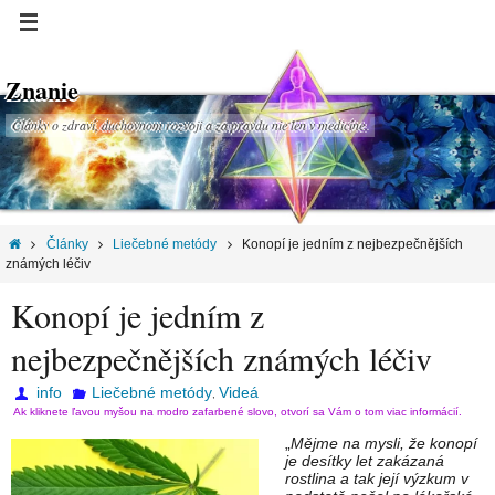
Znanie
Články o zdraví, duchovnom rozvoji a za pravdu nie len v medicíne.
Články
Liečebné metódy
Konopí je jedním z nejbezpečnějších
známých léčiv
Konopí je jedním z
nejbezpečnějších známých léčiv
info
Liečebné metódy
Videá
,
Ak kliknete ľavou myšou na modro zafarbené slovo, otvorí sa Vám o tom viac informácií.
„
Mějme na mysli, že konopí
je desítky let zakázaná
rostlina a tak její výzkum v