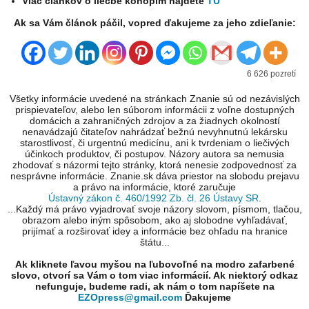
Viac článkov o liečbe konopím nájdete
TU
Ak sa Vám článok páčil, vopred ďakujeme za jeho zdieľanie:
6 626 pozretí
Všetky informácie uvedené na stránkach Znanie sú od nezávislých
prispievateľov, alebo len súborom informácii z voľne dostupných
domácich a zahraničných zdrojov a za žiadnych okolností
nenavádzajú čitateľov nahrádzať bežnú nevyhnutnú lekársku
starostlivosť, či urgentnú medicínu, ani k tvrdeniam o liečivých
účinkoch produktov, či postupov. Názory autora sa nemusia
zhodovať s názormi tejto stránky, ktorá nenesie zodpovednosť za
nesprávne informácie. Znanie.sk dáva priestor na slobodu prejavu
a právo na informácie, ktoré zaručuje
Ústavný zákon č. 460/1992 Zb. čl. 26 Ústavy SR
.
...Každý má právo vyjadrovať svoje názory slovom, písmom, tlačou,
obrazom alebo iným spôsobom, ako aj slobodne vyhľadávať,
prijímať a rozširovať idey a informácie bez ohľadu na hranice
štátu...
Ak kliknete ľavou myšou na ľubovoľné na modro zafarbené
slovo, otvorí sa Vám o tom viac informácií. Ak niektorý odkaz
nefunguje, budeme radi, ak nám o tom napíšete na
EZOpress@gmail.com
Ďakujeme