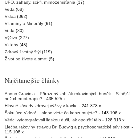
UFO, záhady, sci-fi, mimozemšťania
(37)
Veda
(68)
Videá
(362)
Vitamíny a Minerály
(61)
Voda
(30)
Výživa
(227)
Vzťahy
(45)
Zdravý životný štýl
(119)
Život po živote a smrti
(5)
Najčitanejšie články
Anona Graviola – Přirozený zabiják rakovinných buněk – Silnější
než chemoterapie?
- 435 525 x
Hlavné zásady zdravej výživy v kocke
- 241 878 x
Šokujúce Video! …alebo viete čo konzumujete?
- 143 106 x
Vědci vyfotografovali lidskou duši, jak opouští tělo
- 128 313 x
Liečba rakoviny stravou Dr. Budwig a psychosomatické súvislosti
-
115 108 x