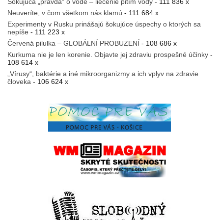
Šokujúca „pravda“ o vode – liečenie pitím vody
- 111 836 x
Neuveríte, v čom všetkom nás klamú
- 111 684 x
Experimenty v Rusku prinášajú šokujúce úspechy o ktorých sa
nepíše
- 111 223 x
Červená pilulka – GLOBÁLNÍ PROBUZENÍ
- 108 686 x
Kurkuma nie je len korenie. Objavte jej zdraviu prospešné účinky
-
108 614 x
„Vírusy“, baktérie a iné mikroorganizmy a ich vplyv na zdravie
človeka
- 106 624 x