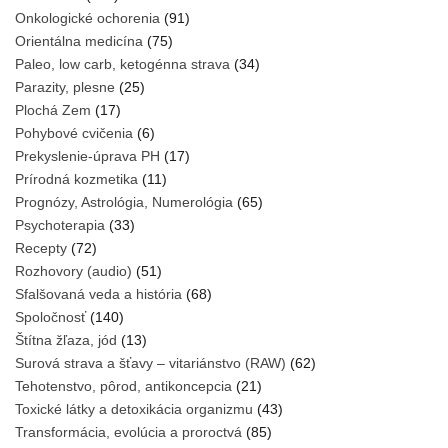
Onkologické ochorenia
(91)
Orientálna medicína
(75)
Paleo, low carb, ketogénna strava
(34)
Parazity, plesne
(25)
Plochá Zem
(17)
Pohybové cvičenia
(6)
Prekyslenie-úprava PH
(17)
Prírodná kozmetika
(11)
Prognózy, Astrológia, Numerológia
(65)
Psychoterapia
(33)
Recepty
(72)
Rozhovory (audio)
(51)
Sfalšovaná veda a história
(68)
Spoločnosť
(140)
Štítna žľaza, jód
(13)
Surová strava a šťavy – vitariánstvo (RAW)
(62)
Tehotenstvo, pôrod, antikoncepcia
(21)
Toxické látky a detoxikácia organizmu
(43)
Transformácia, evolúcia a proroctvá
(85)