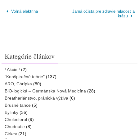
Voľná elektrina
Jarná očista pre zdravie mladosť a
krásu
Kategórie článkov
! Akcie !
(2)
"Konšpiračné teórie"
(137)
ARO, Chrípka
(80)
BIO-logická – Germánska Nová Medicína
(28)
Breathariánstvo, pránická výživa
(6)
Brušné tance
(5)
Bylinky
(36)
Cholesterol
(9)
Chudnutie
(8)
Cirkev
(21)