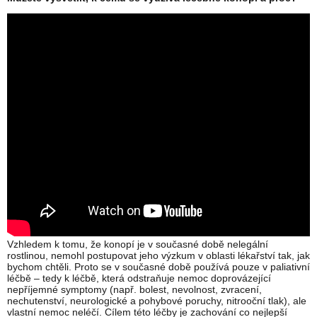
Vzhledem k tomu, že konopí je v současné době nelegální
rostlinou, nemohl postupovat jeho výzkum v oblasti lékařství tak, jak
bychom chtěli. Proto se v současné době používá pouze v paliativní
léčbě – tedy k léčbě, která odstraňuje nemoc doprovázející
nepříjemné symptomy (např. bolest, nevolnost, zvracení,
nechutenství, neurologické a pohybové poruchy, nitrooční tlak), ale
vlastní nemoc neléčí. Cílem této léčby je zachování co nejlepší