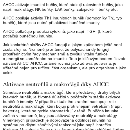
AHCC aktivuje imunitní buňky, které atakují rakovinné buňky, jako
např. makrofágy, NK buňky, LAK buňky, zabijácké T buňky atd.
AHCC posiluje aktivitu Th1 imunitních buněk (pomocníky Th1 typ
buněk), které jsou nutné při aktivaci buněčné imunity.
AHCC potlačuje produkci cytokinů, jako např. TGF- β, které
potlačují buněčnou imunitu.
Jak konkrétně složky AHCC fungují a jakým způsobem ještě není
zcela zřejmé. Nicméně je známo, že polysacharidy fungují
prostřednictvím řady mechanismů a zvyšují vitální funkce
a energii se zaměřením na imunitu. Toto je klíčovým bodem filozofe
užívání AHCC. AHCC, známé rovněž jako zdravá potravina, je
užitečné nejen pro určitou část organismu, ale pro organismus jako
celek.
Aktivace neutrofilů a makrofágů díky AHCC
Stimulace neutrofilů a makrofágů, které představují druhy bílých
krevních buněk, je životně důležitá v počátečním stádiu aktivace
buněčné imunity. V případě aktuálního zranění nastupuje role
neutrofilů a makrofágů, kteří bojují proti vnějším vetřelcům (např.
bakterie), které se rychle shromažďují v ráně. Buněčná imunita
začíná v momentě, kdy jsou aktivovány neutrofily a makrofágy.
V některých případech je doprovázena odolnost imunitního
systému prudkými zánětlivými reakcemi jako např. horečka.
Profesor Masatoshi Yamazaki z farmakologického oddělení Teikyo