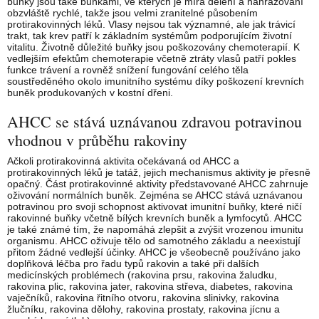
buňky jsou také buňkami, ve kterých je míra dělení a nahrazování
obzvláště rychlé, takže jsou velmi zranitelné působením
protirakovinných léků. Vlasy nejsou tak významné, ale jak trávicí
trakt, tak krev patří k základním systémům podporujícím životní
vitalitu. Životně důležité buňky jsou poškozovány chemoterapií. K
vedlejším efektům chemoterapie včetně ztráty vlasů patří pokles
funkce trávení a rovněž snížení fungování celého těla
soustředěného okolo imunitního systému díky poškození krevních
buněk produkovaných v kostní dřeni.
AHCC se stává uznávanou zdravou potravinou
vhodnou v průběhu rakoviny
Ačkoli protirakovinná aktivita očekávaná od AHCC a
protirakovinných léků je tatáž, jejich mechanismus aktivity je přesně
opačný. Část protirakovinné aktivity představované AHCC zahrnuje
oživování normálních buněk. Zejména se AHCC stává uznávanou
potravinou pro svoji schopnost aktivovat imunitní buňky, které ničí
rakovinné buňky včetně bílých krevních buněk a lymfocytů. AHCC
je také známé tím, že napomáhá zlepšit a zvýšit vrozenou imunitu
organismu. AHCC oživuje tělo od samotného základu a neexistují
přitom žádné vedlejší účinky. AHCC je všeobecně používáno jako
doplňková léčba pro řadu typů rakovin a také při dalších
medicínských problémech (rakovina prsu, rakovina žaludku,
rakovina plic, rakovina jater, rakovina střeva, diabetes, rakovina
vaječníků, rakovina řitního otvoru, rakovina slinivky, rakovina
žlučníku, rakovina dělohy, rakovina prostaty, rakovina jícnu a