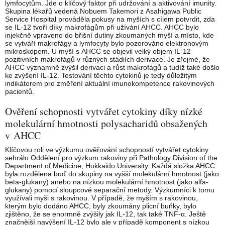
lymfocytům. Jde o klíčový faktor při udržování a aktivování imunity.
Skupina lékařů vedená Nobuem Takemori z Asahigawa Public
Service Hospital prováděla pokusy na myších s cílem potvrdit, zda
se IL-12 tvoří díky makrofágům při užívání AHCC. AHCC bylo
injekčně vpraveno do břišní dutiny zkoumaných myší a místo, kde
se vytváří makrofágy a lymfocyty bylo pozorováno elektronovým
mikroskopem. U myší s AHCC se objevil velký objem IL-12
pozitivních makrofágů v různých stádiích derivace. Je zřejmé, že
AHCC významně zvýšil derivaci a růst makrofágů a tudíž také došlo
ke zvýšení IL-12. Testování těchto cytokinů je tedy důležitým
indikátorem pro změření aktuální imunokompetence rakovinových
pacientů.
Ověření schopnosti vytvářet cytokiny díky nízké
molekulární hmotnosti polysacharidů obsažených
v AHCC
Klíčovou roli ve výzkumu ověřování schopností vytvářet cytokiny
sehrálo Oddělení pro výzkum rakoviny při Pathology Division of the
Department of Medicine, Hokkaido University. Každá složka AHCC
byla rozdělena buď do skupiny na vyšší molekulární hmotnost (jako
beta-glukany) anebo na nízkou molekulární hmotnost (jako alfa-
glukany) pomocí sloupcové separační metody. Výzkumníci k tomu
využívali myši s rakovinou. V případě, že myším s rakovinou,
kterým bylo dodáno AHCC, byly zkoumány plicní buňky, bylo
zjištěno, že se enormně zvýšily jak IL-12, tak také TNF-α. Ještě
značnější navýšení IL-12 bylo ale v případě komponent s nízkou