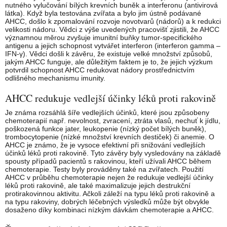
nutného vylučování bílých krevních buněk a interferonu (antivirová
látka). Když byla testována zvířata a bylo jim ústně podávané
AHCC, došlo k zpomalování rozvoje novotvarů (nádorů) a k redukci
velikosti nádoru. Vědci z výše uvedených pracovišť zjistili, že AHCC
významnou měrou zvyšuje imunitní buňky tumor-specifického
antigenu a jejich schopnost vytvářet interferon (interferon gamma –
IFN-γ). Vědci došli k závěru, že existuje velké množství způsobů,
jakým AHCC funguje, ale důležitým faktem je to, že jejich výzkum
potvrdil schopnost AHCC redukovat nádory prostřednictvím
odlišného mechanismu imunity.
AHCC redukuje vedlejší účinky léků proti rakovině
Je známa rozsáhlá šíře vedlejších účinků, které jsou způsobeny
chemoterapií např. nevolnost, zvracení, ztráta vlasů, nechuť k jídlu,
poškozená funkce jater, leukopenie (nízký počet bílých buněk),
trombocytopenie (nízké množství krevních destiček) či anemie. O
AHCC je známo, že je vysoce efektivní při snižování vedlejších
účinků léků proti rakovině. Tyto závěry byly vysledovány na základě
spousty případů pacientů s rakovinou, kteří užívali AHCC během
chemoterapie. Testy byly prováděny také na zvířatech. Použití
AHCC v průběhu chemoterapie nejen že redukuje vedlejší účinky
léků proti rakovině, ale také maximalizuje jejich destrukční
protirakovinnou aktivitu. Ačkoli záleží na typu léků proti rakovině a
na typu rakoviny, dobrých léčebných výsledků může být obvykle
dosaženo díky kombinaci nízkým dávkám chemoterapie a AHCC.