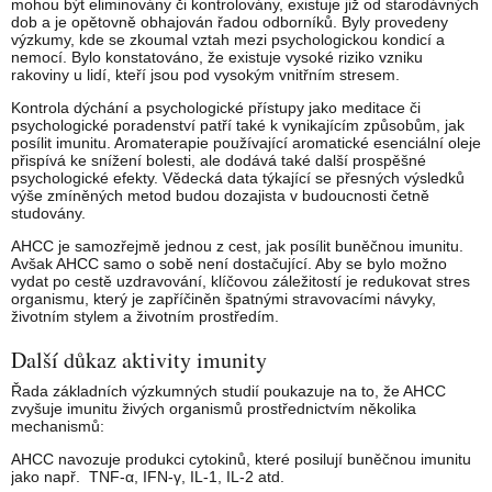
mohou být eliminovány či kontrolovány, existuje již od starodávných
dob a je opětovně obhajován řadou odborníků. Byly provedeny
výzkumy, kde se zkoumal vztah mezi psychologickou kondicí a
nemocí. Bylo konstatováno, že existuje vysoké riziko vzniku
rakoviny u lidí, kteří jsou pod vysokým vnitřním stresem.
Kontrola dýchání a psychologické přístupy jako meditace či
psychologické poradenství patří také k vynikajícím způsobům, jak
posílit imunitu. Aromaterapie používající aromatické esenciální oleje
přispívá ke snížení bolesti, ale dodává také další prospěšné
psychologické efekty. Vědecká data týkající se přesných výsledků
výše zmíněných metod budou dozajista v budoucnosti četně
studovány.
AHCC je samozřejmě jednou z cest, jak posílit buněčnou imunitu.
Avšak AHCC samo o sobě není dostačující. Aby se bylo možno
vydat po cestě uzdravování, klíčovou záležitostí je redukovat stres
organismu, který je zapříčiněn špatnými stravovacími návyky,
životním stylem a životním prostředím.
Další důkaz aktivity imunity
Řada základních výzkumných studií poukazuje na to, že AHCC
zvyšuje imunitu živých organismů prostřednictvím několika
mechanismů:
AHCC navozuje produkci cytokinů, které posilují buněčnou imunitu
jako např. TNF-α, IFN-γ, IL-1, IL-2 atd.