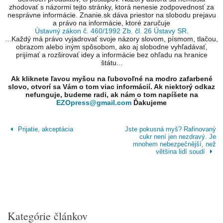
zhodovať s názormi tejto stránky, ktorá nenesie zodpovednosť za
nesprávne informácie. Znanie.sk dáva priestor na slobodu prejavu
a právo na informácie, ktoré zaručuje
Ústavný zákon č. 460/1992 Zb. čl. 26 Ústavy SR
.
...Každý má právo vyjadrovať svoje názory slovom, písmom, tlačou,
obrazom alebo iným spôsobom, ako aj slobodne vyhľadávať,
prijímať a rozširovať idey a informácie bez ohľadu na hranice
štátu...
Ak kliknete ľavou myšou na ľubovoľné na modro zafarbené
slovo, otvorí sa Vám o tom viac informácií. Ak niektorý odkaz
nefunguje, budeme radi, ak nám o tom napíšete na
EZOpress@gmail.com
Ďakujeme
Prijatie, akceptácia
Jste pokusná myš? Rafinovaný
cukr není jen nezdravý. Je
mnohem nebezpečnější, než
většina lidí soudí
Kategórie článkov