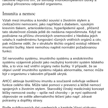
rakovině nepřímo tím, že stimulují imunokompetentní buňky a
posilují přirozenou odpověď organismu.
Imunita a nemoc
Vztah mezi imunitou a kondicí souvisí s životním stylem a
civilizačními nemocemi, jako například s diabetem, vysokým
krevním tlakem, arteriosklerózou, hyperlipidemií apod., přičemž
tato skutečnost zůstala ještě do nedávna nepovšimnuta. Když se
podíváme na příčinu chronických onemocnění z hlediska jejich
vztahu k nadměrnému fungování různých vnitřních orgánů a cév,
pak můžeme vidět, že v struktuře těchto orgánů existují některé
imunitní buňky, které nemohou naplnit normální požadovanou
funkci.
Síť nervového systému, imunitního systému a endokrinního
systému vzájemně působí jako nezbytný kontrolní systém lidského
těla, a to více než vnitřní orgány nebo buňky. V případě, že se
objeví uvnitř imunitního systému nějaká abnormalita, nemoc může
být v organismu v takovém případě ukrytá.
AHCC aktivuje buněčnou imunitu a současně ovlivňuje veškeré
funkce celého těla. Může také pomoci v prevenci a léčbě nemocí
spojených s životním stylem. Starověký čínský medicínský koncept
léčby nemocné osoby – spíše než choroby – je nyní opětovně
objevován ve světle alternativního léčení jako např. zdravé
potraviny a doplňky stravy.
Podle publikovaných dat uvedených v kapitole Vývoj výzkumu