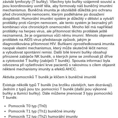
závislé lymfocyty (T buňky). Všechny tyto buňky vzájemně souvisí a
jsou koordinovány uvnitř těla, aby formovaly náš buněčný imunitní
mechanismus. Buněčná imunita je obzvláště důležitá pro ochranu
před chronickými nemocemi, kterým podléháme po dosažení
dospělosti. Humorální imunitní systém je důležitý v dětství a vytváří
protilátky proti různým nemocem, ale tento systém je bezradný při
kombinaci více chronických onemocnění. Mnoho lidí má například
protilátky na herpes virus, ale přítomnost těchto protilátek ještě
neznamená, že je organismus vůči němu imunní. Mimoto objevení
protilátek na AIDS virus představuje způsob, jakým je
diagnostikována přítomnost HIV. Buňkami zprostředkovaná imunita
naopak vlastní mechanismus, který může skutečně léčit nemoc
a vybudovat spontánní remisi. Další bílé krevní buňky obsahují
přirozené zabíječe NK buněk, o kterých jsme se zmiňovali již dříve
a cytotoxické T buňky (zabíječi T buněk). Spousta informací byla
odvozena při vyšetřování krve pacientů s rakovinou s cílem objasnit
některé mechanismy imunity a efektů AHCC.
Aktivita pomocníků T buněk je klíčem k buněčné imunitě
Existuje několik typů T buněk (na brzlíku závislých, tam dozrávají).
Jedním z typů jsou tzv. pomocníci T buněk (další jsou výkonné
buňky a tlumící buňky). Dále můžeme jmenovat 3 typy pomocníků
T buněk:
Pomocník T0 typ (Th0)
Pomocník T1 typ (Th1) buněčné imunity
Pomocník T2 typ (Th2) humorální imunity