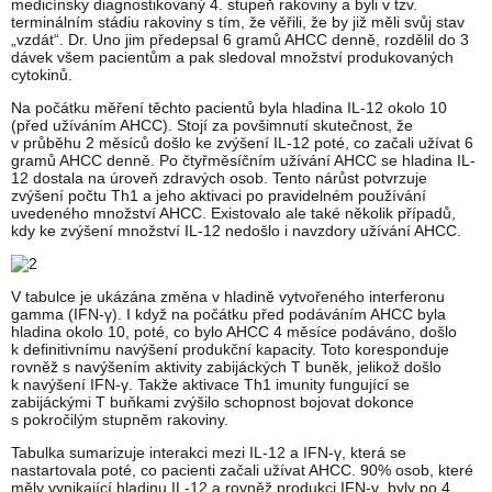
medicínsky diagnostikovaný 4. stupeň rakoviny a byli v tzv.
terminálním stádiu rakoviny s tím, že věřili, že by již měli svůj stav
„vzdát“. Dr. Uno jim předepsal 6 gramů AHCC denně, rozdělil do 3
dávek všem pacientům a pak sledoval množství produkovaných
cytokinů.
Na počátku měření těchto pacientů byla hladina IL-12 okolo 10
(před užíváním AHCC). Stojí za povšimnutí skutečnost, že
v průběhu 2 měsíců došlo ke zvýšení IL-12 poté, co začali užívat 6
gramů AHCC denně. Po čtyřměsíčním užívání AHCC se hladina IL-
12 dostala na úroveň zdravých osob. Tento nárůst potvrzuje
zvýšení počtu Th1 a jeho aktivaci po pravidelném používání
uvedeného množství AHCC. Existovalo ale také několik případů,
kdy ke zvýšení množství IL-12 nedošlo i navzdory užívání AHCC.
V tabulce je ukázána změna v hladině vytvořeného interferonu
gamma (IFN-γ). I když na počátku před podáváním AHCC byla
hladina okolo 10, poté, co bylo AHCC 4 měsíce podáváno, došlo
k definitivnímu navýšení produkční kapacity. Toto koresponduje
rovněž s navýšením aktivity zabijáckých T buněk, jelikož došlo
k navýšení IFN-γ. Takže aktivace Th1 imunity fungující se
zabijáckými T buňkami zvýšilo schopnost bojovat dokonce
s pokročilým stupněm rakoviny.
Tabulka sumarizuje interakci mezi IL-12 a IFN-γ, která se
nastartovala poté, co pacienti začali užívat AHCC. 90% osob, které
měly vynikající hladinu IL-12 a rovněž produkci IFN-γ, byly po 4