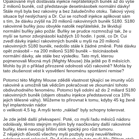
Opakovaně myš dostávala injekce nepřátelských buněk až do výše
2 milionů buněk, což představuje desetinásobek normální dávky!
Stále myš byla bez rakoviny a bez žaludečního otoku. Takový vývoj
situace byl neslýchaný a Dr. Cui se rozhodl injekce aplikovat sám
s tím, že dávku zvýšil na 20 milionů rakovinných buněk S180. S180
rakovinné buňky jsou obvykle natolik nepřátelské, že likvidují
normální buňky jako požár. Buňky se prudce rozmnožují tak, že u
myší se tumor zdvojnásobí každých 10 hodin. I poté, co Dr. Cui
zvedl dávky injekcí rakovinných buněk u myši na 20 milionů
rakovinných S180 buněk, nedošlo stále k žádné změně. Poté dávku
opět znásobil – na 200 milionů S180 buněk – tisícinásobek
normální dávky, ale stále bez výsledku. Tato myš, kterou
pojmenovali Mocná myš (Mighty Mouse) žila ještě po 8 měsících.
Mohlo by jít o příklad přirozené odolnosti vůči rakovině? Mohla by
tato zkušenost vést k vysvětlení fenoménu spontánní remise?
Potomci této Mighty Mouse zdědili vlastnost týkající se imunity vůči
rakovině a umožnili tak vědcům pokračovat ve zkoumání tohoto
obdivuhodného fenoménu. Potomci byli odolní až do 2 miliard S180
rakovinných buněk (objem obsahu injekce představoval cca 10%
jejich tělesné váhy). Můžeme to přirovnat k tomu, kdyby 45 kg ženě
byl implantován nádor
o velikosti 4,5 kg. A myši tento „náklad“ byly schopny tolerovat.
Je zde ještě další překvapení. Poté, co myši řadu měsíců nádoru
odolávaly, těmto stejným myším byly naočkovány další rakovinné
buňky, které navozují břišní otok typický pro růst tumoru.
Z nějakých důvodů všechny myši pozbyly svoji neuvěřitelnou