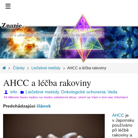
Znanie
Články o zdraví, duchovnom rozvoji a za pravdu nie len v medicíne.
Články
Liečebné metódy
AHCC a léčba rakoviny
AHCC a léčba rakoviny
info
Liečebné metódy
Onkologické ochorenia
Veda
,
,
Ak kliknete ľavou myšou na modro zafarbené slovo, otvorí sa Vám o tom viac informácií.
Predchádzajúci
článok
AHCC
je
v Japonsku
používáno
při léčbě
rakoviny a