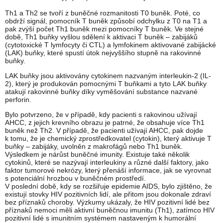
Th1 a Th2 se tvoří z buněčné rozmanitosti T0 buněk. Poté, co
obdrží signál, pomocník T buněk způsobí odchylku z T0 na T1 a
pak zvýší počet Th1 buněk mezi pomocníky T buněk. Ve stejné
době, Th1 buňky vyšlou sdělení k aktivaci T buněk – zabijáků
(cytotoxické T lymfocyty či CTL) a lymfokinem aktivované zabijácké
(LAK) buňky, které spustí útok nejvyššího stupně na rakovinné
buňky.
LAK buňky jsou aktivovány cytokinem nazvaným interleukin-2 (IL-
2), který je produkován pomocnými T buňkami a tyto LAK buňky
atakují rakovinné buňky díky vyměšování substance nazvané
perforin.
Bylo potvrzeno, že v případě, kdy pacienti s rakovinou užívají
AHCC, z jejich krevního obrazu je patrné, že obsahuje více Th1
buněk než Th2. V případě, že pacienti užívají AHCC, pak dojde
k tomu, že je chemický zprostředkovatel (cytokin), který aktivuje T
buňky – zabijáky, uvolněn z makrofágů nebo Th1 buněk.
Výsledkem je nárůst buněčné imunity. Existuje také několik
cytokinů, které se nazývají interleukiny a různé další faktory, jako
faktor tumorové nekrózy, který přenáší informace, jak se vyrovnat
s potenciální hrozbou v buněčném prostředí.
V poslední době, kdy se rozšiřuje epidemie AIDS, bylo zjištěno, že
existují stovky HIV pozitivních lidí, ale přitom jsou dokonale zdraví
bez příznaků choroby. Výzkumy ukázaly, že HIV pozitivní lidé bez
příznaků nemoci měli aktivní buněčnou imunitu (Th1), zatímco HIV
pozitivní lidé s imunitním systémem nastaveným k humorální