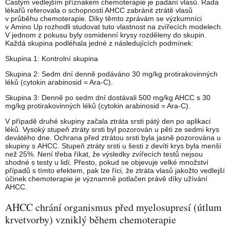
Častým vedlejším příznakem chemoterapie je padání vlasů. Řada
lékařů referovala o schopnosti AHCC zabránit ztrátě vlasů
v průběhu chemoterapie. Díky těmto zprávám se výzkumníci
v Amino Up rozhodli studovat tuto vlastnost na zvířecích modelech.
V jednom z pokusu byly osmidenní krysy rozděleny do skupin.
Každá skupina podléhala jedné z následujících podmínek:
Skupina 1: Kontrolní skupina
Skupina 2: Sedm dní denně podáváno 30 mg/kg protirakovinných
léků (cytokin arabinosid = Ara-C).
Skupina 3: Denně po sedm dní dostávali 500 mg/kg AHCC s 30
mg/kg protirakovinných léků (cytokin arabinosid = Ara-C).
V případě druhé skupiny začala ztráta srsti pátý den po aplikaci
léků. Vysoký stupeň ztráty srsti byl pozorován u pěti ze sedmi krys
devátého dne. Ochrana před ztrátou srsti byla jasně pozorována u
skupiny s AHCC. Stupeň ztráty srsti u šesti z devíti krys byla menší
než 25%. Není třeba říkat, že výsledky zvířecích testů nejsou
shodné s testy u lidí. Přesto, pokud se objevuje velké množství
případů s tímto efektem, pak lze říci, že ztráta vlasů jakožto vedlejší
účinek chemoterapie je významně potlačen právě díky užívání
AHCC.
AHCC chrání organismus před myelosupresí (útlum
krvetvorby) vzniklý během chemoterapie