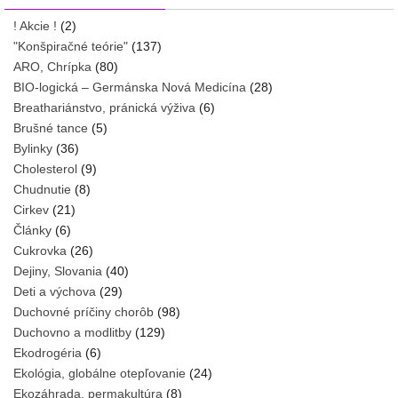
! Akcie !
(2)
"Konšpiračné teórie"
(137)
ARO, Chrípka
(80)
BIO-logická – Germánska Nová Medicína
(28)
Breathariánstvo, pránická výživa
(6)
Brušné tance
(5)
Bylinky
(36)
Cholesterol
(9)
Chudnutie
(8)
Cirkev
(21)
Články
(6)
Cukrovka
(26)
Dejiny, Slovania
(40)
Deti a výchova
(29)
Duchovné príčiny chorôb
(98)
Duchovno a modlitby
(129)
Ekodrogéria
(6)
Ekológia, globálne otepľovanie
(24)
Ekozáhrada, permakultúra
(8)