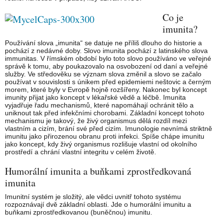
Co je
imunita?
Používání slova „imunita“ se datuje ne příliš dlouho do historie a
pochází z nedávné doby. Slovo imunita pochází z latinského slova
immunitas. V římském období bylo toto slovo používáno ve veřejné
správě k tomu, aby poukazovalo na osvobození od daní a veřejné
služby. Ve středověku se význam slova změnil a slovo se začalo
používat v souvislosti s únikem před epidemiemi neštovic a černým
morem, které byly v Evropě hojně rozšířeny. Nakonec byl koncept
imunity přijat jako koncept v lékařské vědě a léčbě. Imunita
vyjadřuje řadu mechanismů, které napomáhají ochránit tělo a
uniknout tak před infekčními chorobami. Základní koncept tohoto
mechanismu je takový, že živý organismus dělá rozdíl mezi
vlastním a cizím, brání své před cizím. Imunologie nevnímá striktně
imunitu jako přirozenou obranu proti infekci. Spíše chápe imunitu
jako koncept, kdy živý organismus rozlišuje vlastní od okolního
prostředí a chrání vlastní integritu v celém životě.
Humorální imunita a buňkami zprostředkovaná
imunita
Imunitní systém je složitý, ale vědci uvnitř tohoto systému
rozpoznávají dvě základní oblasti. Jde o humorální imunitu a
buňkami zprostředkovanou (buněčnou) imunitu.