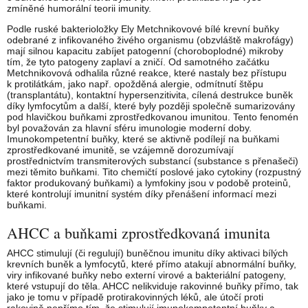
zmíněné humorální teorii imunity.
Podle ruské bakterioložky Ely Metchnikovové bílé krevní buňky
odebrané z infikovaného živého organismu (obzvláště makrofágy)
mají silnou kapacitu zabíjet patogenní (choroboplodné) mikroby
tím, že tyto patogeny zaplaví a zničí. Od samotného začátku
Metchnikovová odhalila různé reakce, které nastaly bez přístupu
k protilátkám, jako např. opožděná alergie, odmítnutí štěpu
(transplantátu), kontaktní hypersenzitivita, cílená destrukce buněk
díky lymfocytům a další, které byly později společně sumarizovány
pod hlavičkou buňkami zprostředkovanou imunitou. Tento fenomén
byl považován za hlavní sféru imunologie moderní doby.
Imunokompetentní buňky, které se aktivně podílejí na buňkami
zprostředkované imunitě, se vzájemně dorozumívají
prostřednictvím transmiterových substancí (substance s přenašeči)
mezi těmito buňkami. Tito chemičtí poslové jako cytokiny (rozpustný
faktor produkovaný buňkami) a lymfokiny jsou v podobě proteinů,
které kontrolují imunitní systém díky přenášení informací mezi
buňkami.
AHCC a buňkami zprostředkovaná imunita
AHCC stimulují (či regulují) buněčnou imunitu díky aktivaci bílých
krevních buněk a lymfocytů, které přímo atakují abnormální buňky,
viry infikované buňky nebo externí virové a bakteriální patogeny,
které vstupují do těla. AHCC nelikviduje rakovinné buňky přímo, tak
jako je tomu v případě protirakovinných léků, ale útočí proti