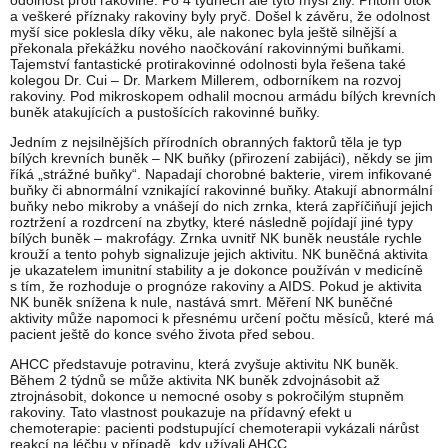
odolnost proti rakovině. Po 4 týdnech ale tyto myši žily. Přitom otok
a veškeré příznaky rakoviny byly pryč. Došel k závěru, že odolnost
myší sice poklesla díky věku, ale nakonec byla ještě silnější a
překonala překážku nového naočkování rakovinnými buňkami.
Tajemství fantastické protirakovinné odolnosti byla řešena také
kolegou Dr. Cui – Dr. Markem Millerem, odborníkem na rozvoj
rakoviny. Pod mikroskopem odhalil mocnou armádu bílých krevních
buněk atakujících a pustošících rakovinné buňky.
Jedním z nejsilnějších přírodních obranných faktorů těla je typ
bílých krevních buněk – NK buňky (přirození zabijáci), někdy se jim
říká „strážné buňky“. Napadají chorobné bakterie, virem infikované
buňky či abnormální vznikající rakovinné buňky. Atakují abnormální
buňky nebo mikroby a vnášejí do nich zrnka, která zapříčiňují jejich
roztržení a rozdrcení na zbytky, které následně pojídají jiné typy
bílých buněk – makrofágy. Zrnka uvnitř NK buněk neustále rychle
krouží a tento pohyb signalizuje jejich aktivitu. NK buněčná aktivita
je ukazatelem imunitní stability a je dokonce používán v medicíně
s tím, že rozhoduje o prognóze rakoviny a AIDS. Pokud je aktivita
NK buněk snížena k nule, nastává smrt. Měření NK buněčné
aktivity může napomoci k přesnému určení počtu měsíců, které má
pacient ještě do konce svého života před sebou.
AHCC představuje potravinu, která zvyšuje aktivitu NK buněk.
Během 2 týdnů se může aktivita NK buněk zdvojnásobit až
ztrojnásobit, dokonce u nemocné osoby s pokročilým stupněm
rakoviny. Tato vlastnost poukazuje na přídavný efekt u
chemoterapie: pacienti podstupující chemoterapii vykázali nárůst
reakcí na léčbu v případě, kdy užívali AHCC.