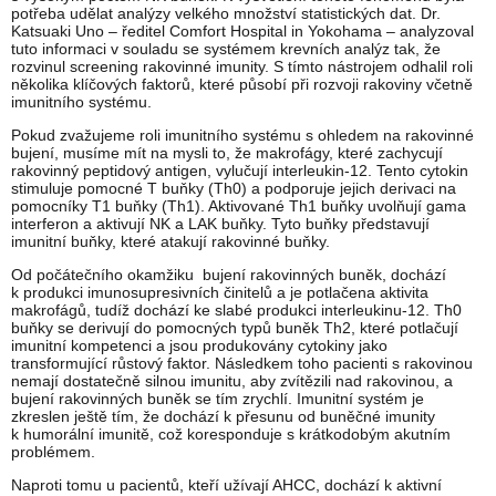
potřeba udělat analýzy velkého množství statistických dat. Dr.
Katsuaki Uno – ředitel Comfort Hospital in Yokohama – analyzoval
tuto informaci v souladu se systémem krevních analýz tak, že
rozvinul screening rakovinné imunity. S tímto nástrojem odhalil roli
několika klíčových faktorů, které působí při rozvoji rakoviny včetně
imunitního systému.
Pokud zvažujeme roli imunitního systému s ohledem na rakovinné
bujení, musíme mít na mysli to, že makrofágy, které zachycují
rakovinný peptidový antigen, vylučují interleukin-12. Tento cytokin
stimuluje pomocné T buňky (Th0) a podporuje jejich derivaci na
pomocníky T1 buňky (Th1). Aktivované Th1 buňky uvolňují gama
interferon a aktivují NK a LAK buňky. Tyto buňky představují
imunitní buňky, které atakují rakovinné buňky.
Od počátečního okamžiku bujení rakovinných buněk, dochází
k produkci imunosupresivních činitelů a je potlačena aktivita
makrofágů, tudíž dochází ke slabé produkci interleukinu-12. Th0
buňky se derivují do pomocných typů buněk Th2, které potlačují
imunitní kompetenci a jsou produkovány cytokiny jako
transformující růstový faktor. Následkem toho pacienti s rakovinou
nemají dostatečně silnou imunitu, aby zvítězili nad rakovinou, a
bujení rakovinných buněk se tím zrychlí. Imunitní systém je
zkreslen ještě tím, že dochází k přesunu od buněčné imunity
k humorální imunitě, což koresponduje s krátkodobým akutním
problémem.
Naproti tomu u pacientů, kteří užívají AHCC, dochází k aktivní