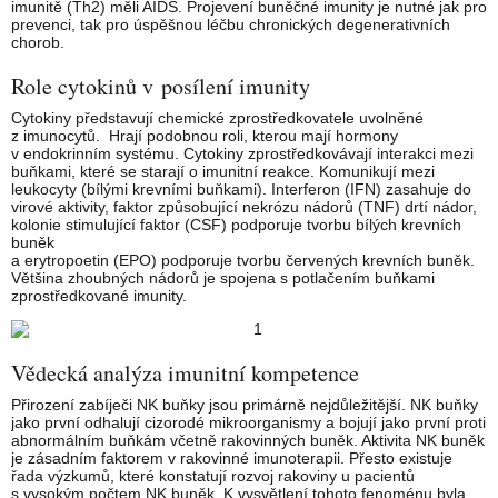
imunitě (Th2) měli AIDS. Projevení buněčné imunity je nutné jak pro
prevenci, tak pro úspěšnou léčbu chronických degenerativních
chorob.
Role cytokinů v posílení imunity
Cytokiny představují chemické zprostředkovatele uvolněné
z imunocytů. Hrají podobnou roli, kterou mají hormony
v endokrinním systému. Cytokiny zprostředkovávají interakci mezi
buňkami, které se starají o imunitní reakce. Komunikují mezi
leukocyty (bílými krevními buňkami). Interferon (IFN) zasahuje do
virové aktivity, faktor způsobující nekrózu nádorů (TNF) drtí nádor,
kolonie stimulující faktor (CSF) podporuje tvorbu bílých krevních
buněk
a erytropoetin (EPO) podporuje tvorbu červených krevních buněk.
Většina zhoubných nádorů je spojena s potlačením buňkami
zprostředkované imunity.
Vědecká analýza imunitní kompetence
Přirození zabíječi NK buňky jsou primárně nejdůležitější. NK buňky
jako první odhalují cizorodé mikroorganismy a bojují jako první proti
abnormálním buňkám včetně rakovinných buněk. Aktivita NK buněk
je zásadním faktorem v rakovinné imunoterapii. Přesto existuje
řada výzkumů, které konstatují rozvoj rakoviny u pacientů
s vysokým počtem NK buněk. K vysvětlení tohoto fenoménu byla