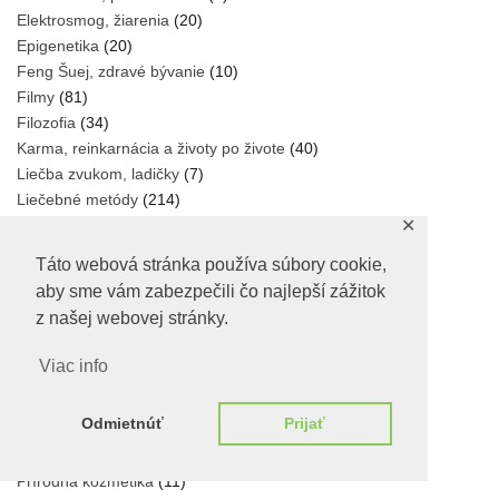
Elektrosmog, žiarenia
(20)
Epigenetika
(20)
Feng Šuej, zdravé bývanie
(10)
Filmy
(81)
Filozofia
(34)
Karma, reinkarnácia a životy po živote
(40)
Liečba zvukom, ladičky
(7)
Liečebné metódy
(214)
Liečivé kamene
(4)
✕
Makrobiotika
(27)
Táto webová stránka používa súbory cookie,
Očkovanie
(113)
aby sme vám zabezpečili čo najlepší zážitok
Onkologické ochorenia
(91)
z našej webovej stránky.
Orientálna medicína
(75)
Paleo, low carb, ketogénna strava
(34)
Viac info
Parazity, plesne
(25)
Plochá Zem
(17)
Odmietnúť
Prijať
Pohybové cvičenia
(6)
Prekyslenie-úprava PH
(17)
Prírodná kozmetika
(11)