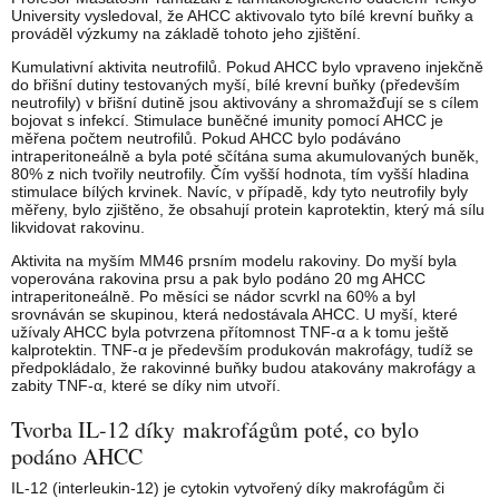
University vysledoval, že AHCC aktivovalo tyto bílé krevní buňky a
prováděl výzkumy na základě tohoto jeho zjištění.
Kumulativní aktivita neutrofilů. Pokud AHCC bylo vpraveno injekčně
do břišní dutiny testovaných myší, bílé krevní buňky (především
neutrofily) v břišní dutině jsou aktivovány a shromažďují se s cílem
bojovat s infekcí. Stimulace buněčné imunity pomocí AHCC je
měřena počtem neutrofilů. Pokud AHCC bylo podáváno
intraperitoneálně a byla poté sčítána suma akumulovaných buněk,
80% z nich tvořily neutrofily. Čím vyšší hodnota, tím vyšší hladina
stimulace bílých krvinek. Navíc, v případě, kdy tyto neutrofily byly
měřeny, bylo zjištěno, že obsahují protein kaprotektin, který má sílu
likvidovat rakovinu.
Aktivita na myším MM46 prsním modelu rakoviny. Do myší byla
voperována rakovina prsu a pak bylo podáno 20 mg AHCC
intraperitoneálně. Po měsíci se nádor scvrkl na 60% a byl
srovnáván se skupinou, která nedostávala AHCC. U myší, které
užívaly AHCC byla potvrzena přítomnost TNF-α a k tomu ještě
kalprotektin. TNF-α je především produkován makrofágy, tudíž se
předpokládalo, že rakovinné buňky budou atakovány makrofágy a
zabity TNF-α, které se díky nim utvoří.
Tvorba IL-12 díky makrofágům poté, co bylo
podáno AHCC
IL-12 (interleukin-12) je cytokin vytvořený díky makrofágům či