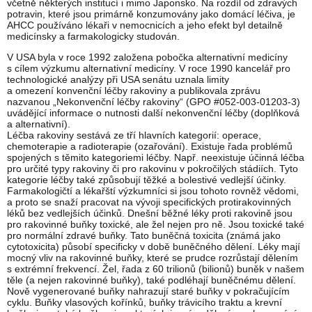
včetně některých institucí i mimo Japonsko. Na rozdíl od zdravých
potravin, které jsou primárně konzumovány jako domácí léčiva, je
AHCC používáno lékaři v nemocnicích a jeho efekt byl detailně
medicínsky a farmakologicky studován.
V USA byla v roce 1992 založena pobočka alternativní medicíny
s cílem výzkumu alternativní medicíny. V roce 1990 kancelář pro
technologické analýzy při USA senátu uznala limity
a omezení konvenční léčby rakoviny a publikovala zprávu
nazvanou „Nekonvenční léčby rakoviny“ (GPO #052-003-01203-3)
uvádějící informace o nutnosti další nekonvenční léčby (doplňková
a alternativní).
Léčba rakoviny sestává ze tří hlavních kategorií: operace,
chemoterapie a radioterapie (ozařování). Existuje řada problémů
spojených s těmito kategoriemi léčby. Např. neexistuje účinná léčba
pro určité typy rakoviny či pro rakovinu v pokročilých stádiích. Tyto
kategorie léčby také způsobují těžké a bolestivé vedlejší účinky.
Farmakologičtí a lékařští výzkumníci si jsou tohoto rovněž vědomi,
a proto se snaží pracovat na vývoji specifických protirakovinných
léků bez vedlejších účinků. Dnešní běžné léky proti rakovině jsou
pro rakovinné buňky toxické, ale žel nejen pro ně. Jsou toxické také
pro normální zdravé buňky. Tato buněčná toxicita (známá jako
cytotoxicita) působí specificky v době buněčného dělení. Léky mají
mocný vliv na rakovinné buňky, které se prudce rozrůstají dělením
s extrémní frekvencí. Žel, řada z 60 trilionů (bilionů) buněk v našem
těle (a nejen rakovinné buňky), také podléhají buněčnému dělení.
Nově vygenerované buňky nahrazují staré buňky v pokračujícím
cyklu. Buňky vlasových kořínků, buňky trávicího traktu a krevní