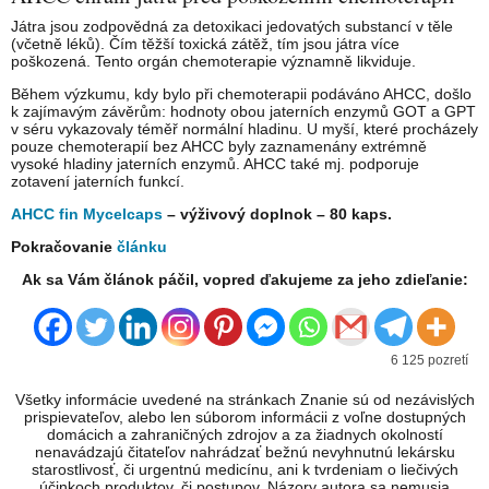
Játra jsou zodpovědná za detoxikaci jedovatých substancí v těle
(včetně léků). Čím těžší toxická zátěž, tím jsou játra více
poškozená. Tento orgán chemoterapie významně likviduje.
Během výzkumu, kdy bylo při chemoterapii podáváno AHCC, došlo
k zajímavým závěrům: hodnoty obou jaterních enzymů GOT a GPT
v séru vykazovaly téměř normální hladinu. U myší, které procházely
pouze chemoterapií bez AHCC byly zaznamenány extrémně
vysoké hladiny jaterních enzymů. AHCC také mj. podporuje
zotavení jaterních funkcí.
AHCC fin Mycelcaps
– výživový doplnok – 80 kaps.
Pokračovanie
článku
Ak sa Vám článok páčil, vopred ďakujeme za jeho zdieľanie:
6 125 pozretí
Všetky informácie uvedené na stránkach Znanie sú od nezávislých
prispievateľov, alebo len súborom informácii z voľne dostupných
domácich a zahraničných zdrojov a za žiadnych okolností
nenavádzajú čitateľov nahrádzať bežnú nevyhnutnú lekársku
starostlivosť, či urgentnú medicínu, ani k tvrdeniam o liečivých
účinkoch produktov, či postupov. Názory autora sa nemusia