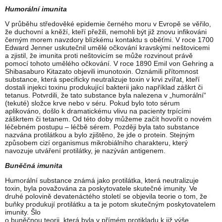
Humorální imunita
V průběhu středověké epidemie černého moru v Evropě se věřilo,
že duchovní a kněží, kteří přežili, nemohli být již znovu infikováni
černým morem navzdory blízkému kontaktu s oběťmi. V roce 1700
Edward Jenner uskutečnil umělé očkování kravskými neštovicemi
a zjistil, že imunita proti neštovicím se může rozvinout právě
pomocí tohoto umělého očkování. V roce 1890 Emil von Gehring a
Shibasaburo Kitazato objevili imunotoxin. Oznámili přítomnost
substance, která specificky neutralizuje toxin v krvi zvířat, kteří
dostali injekci toxinu produkující bakterii jako například záškrt či
tetanus. Potvrdili, že tato substance byla nalezena v „humorální“
(tekuté) složce krve nebo v séru. Pokud bylo toto sérum
aplikováno, došlo k dramatickému vlivu na pacienty trpícími
záškrtem či tetanem. Od této doby můžeme začít hovořit o novém
léčebném postupu – léčbě sérem. Později byla tato substance
nazvána protilátkou a bylo zjištěno, že jde o protein. Stejným
způsobem cizí organismus mikrobiálního charakteru, který
navozuje utváření protilátky, je nazýván antigenem.
Buněčná imunita
Humorální substance známá jako protilátka, která neutralizuje
toxin, byla považována za poskytovatele skutečné imunity. Ve
druhé polovině devatenáctého století se objevila teorie o tom, že
buňky produkují protilátku a ta je potom skutečným poskytovatelem
imunity. Šlo
o buněčnou teorii, která byla v přímém protikladu k již výše