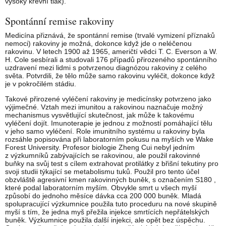
vysoký krevní tlak).
Spontánní remise rakoviny
Medicína přiznává, že spontánní remise (trvalé vymizení příznaků
nemoci) rakoviny je možná, dokonce když jde o neléčenou
rakovinu. V letech 1900 až 1965, američtí vědci T. C. Everson a W.
H. Cole sesbírali a studovali 176 případů přirozeného spontánního
uzdravení mezi lidmi s potvrzenou diagnózou rakoviny z celého
světa. Potvrdili, že tělo může samo rakovinu vyléčit, dokonce když
je v pokročilém stádiu.
Takové přirozené vyléčení rakoviny je medicínsky potvrzeno jako
výjimečné. Vztah mezi imunitou a rakovinou naznačuje možný
mechanismus vysvětlující skutečnost, jak může k takovému
vyléčení dojít. Imunoterapie je jednou z možností pomáhající tělu
v jeho samo vyléčení. Role imunitního systému u rakoviny byla
rozsáhle popisována při laboratorním pokusu na myších ve Wake
Forest University. Profesor biologie Zheng Cui nebyl jedním
z výzkumníků zabývajících se rakovinou, ale použil rakovinné
buňky na svůj test s cílem extrahovat protilátky z břišní tekutiny pro
svoji studii týkající se metabolismu tuků. Použil pro tento účel
obzvláště agresivní kmen rakovinných buněk, s označením S180 ,
které podal laboratorním myším. Obvykle smrt u všech myší
způsobí do jednoho měsíce dávka cca 200 000 buněk. Mladá
spolupracující výzkumnice použila tuto proceduru na nové skupině
myší s tím, že jedna myš přežila injekce smrtících nepřátelských
buněk. Výzkumnice použila další injekci, ale opět bez úspěchu.