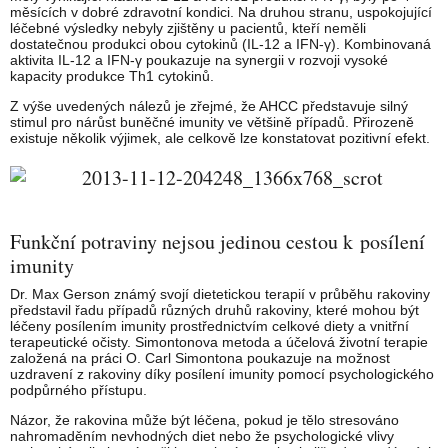
měsících v dobré zdravotní kondici. Na druhou stranu, uspokojující
léčebné výsledky nebyly zjištěny u pacientů, kteří neměli
dostatečnou produkci obou cytokinů (IL-12 a IFN-γ). Kombinovaná
aktivita IL-12 a IFN-γ poukazuje na synergii v rozvoji vysoké
kapacity produkce Th1 cytokinů.
Z výše uvedených nálezů je zřejmé, že AHCC představuje silný
stimul pro nárůst buněčné imunity ve většině případů. Přirozeně
existuje několik výjimek, ale celkově lze konstatovat pozitivní efekt.
Funkční potraviny nejsou jedinou cestou k posílení
imunity
Dr. Max Gerson známý svojí dietetickou terapií v průběhu rakoviny
představil řadu případů různých druhů rakoviny, které mohou být
léčeny posílením imunity prostřednictvím celkové diety a vnitřní
terapeutické očisty. Simontonova metoda a účelová životní terapie
založená na práci O. Carl Simontona poukazuje na možnost
uzdravení z rakoviny díky posílení imunity pomocí psychologického
podpůrného přístupu.
Názor, že rakovina může být léčena, pokud je tělo stresováno
nahromaděním nevhodných diet nebo že psychologické vlivy