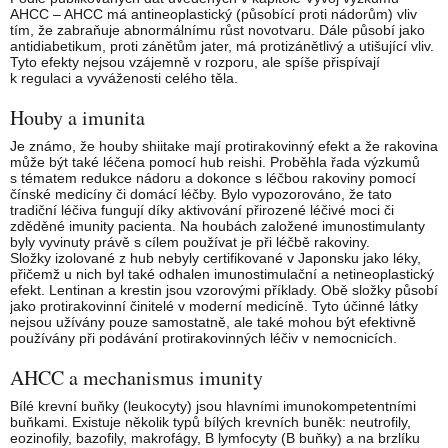
AHCC – AHCC má antineoplastický (působící proti nádorům) vliv
tím, že zabraňuje abnormálnímu růst novotvaru. Dále působí jako
antidiabetikum, proti zánětům jater, má protizánětlivý a utišující vliv.
Tyto efekty nejsou vzájemně v rozporu, ale spíše přispívají
k regulaci a vyváženosti celého těla.
Houby a imunita
Je známo, že houby shiitake mají protirakovinný efekt a že rakovina
může být také léčena pomocí hub reishi. Proběhla řada výzkumů
s tématem redukce nádoru a dokonce s léčbou rakoviny pomocí
čínské medicíny či domácí léčby. Bylo vypozorováno, že tato
tradiční léčiva fungují díky aktivování přirozené léčivé moci či
zděděné imunity pacienta. Na houbách založené imunostimulanty
byly vyvinuty právě s cílem používat je při léčbě rakoviny.
Složky izolované z hub nebyly certifikované v Japonsku jako léky,
přičemž u nich byl také odhalen imunostimulační a netineoplastický
efekt. Lentinan a krestin jsou vzorovými příklady. Obě složky působí
jako protirakovinní činitelé v moderní medicíně. Tyto účinné látky
nejsou užívány pouze samostatně, ale také mohou být efektivně
používány při podávání protirakovinných léčiv v nemocnicích.
AHCC a mechanismus imunity
Bílé krevní buňky (leukocyty) jsou hlavními imunokompetentními
buňkami. Existuje několik typů bílých krevních buněk: neutrofily,
eozinofily, bazofily, makrofágy, B lymfocyty (B buňky) a na brzlíku