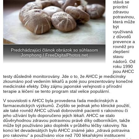
stává se
prioritní
zdravou
potravinou,
která může
být
využívaná
z důvodů
prevence a
rovněž pro
Predchádzajúci článok obrázok so súhlasom
zlepšení
Jomphong / FreeDigitalPhotos.net
stavu
nádorů. Od
roku 1990
jsou AHCC
testy důsledně monitorovány. Jde o to, že AHCC je medicínsky
zkoumáno pod vedením lékařů a poté jsou prezentovány konečné
medicínské efekty. Díky zájmu japonské veřejnosti o přírodní
terapie a léčení se tento program stal velice populární.
V souvislosti s AHCC byla provedena řada medicínských a
farmaceutických výzkumů. Zvýšilo se jednak jeho klinické použití,
ale také rovněž AHCC užívali dobrovolně pacienti s rakovinou či
jeho užívání bylo doporučeno jejich lékaři. AHCC se stalo
důvěryhodnou zdravou potravinou právě díky odborníkům, takže
může být používáno jako doplněk v průběhu léčby rakoviny. Na
konci let devadesátých bylo AHCC známé jako „zdravá potravina
pro rakovinu“ a používáno více než 700 lékařskými institucemi