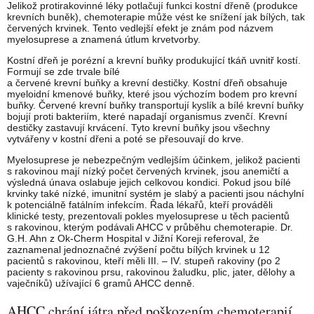
Jelikož protirakovinné léky potlačují funkci kostní dřeně (produkce
krevních buněk), chemoterapie může vést ke snížení jak bílých, tak
červených krvinek. Tento vedlejší efekt je znám pod názvem
myelosuprese a znamená útlum krvetvorby.
Kostní dřeň je porézní a krevní buňky produkující tkáň uvnitř kostí.
Formují se zde trvale bílé
a červené krevní buňky a krevní destičky. Kostní dřeň obsahuje
myeloidní kmenové buňky, které jsou výchozím bodem pro krevní
buňky. Červené krevní buňky transportují kyslík a bílé krevní buňky
bojují proti bakteriím, které napadají organismus zvenčí. Krevní
destičky zastavují krvácení. Tyto krevní buňky jsou všechny
vytvářeny v kostní dřeni a poté se přesouvají do krve.
Myelosuprese je nebezpečným vedlejším účinkem, jelikož pacienti
s rakovinou mají nízký počet červených krvinek, jsou anemičtí a
výsledná únava oslabuje jejich celkovou kondici. Pokud jsou bílé
krvinky také nízké, imunitní systém je slabý a pacienti jsou náchylní
k potenciálně fatálním infekcím. Řada lékařů, kteří prováděli
klinické testy, prezentovali pokles myelosuprese u těch pacientů
s rakovinou, kterým podávali AHCC v průběhu chemoterapie. Dr.
G.H. Ahn z Ok-Cherm Hospital v Jižní Koreji referoval, že
zaznamenal jednoznačné zvýšení počtu bílých krvinek u 12
pacientů s rakovinou, kteří měli III. – IV. stupeň rakoviny (po 2
pacienty s rakovinou prsu, rakovinou žaludku, plic, jater, dělohy a
vaječníků) užívající 6 gramů AHCC denně.
AHCC chrání játra před poškozením chemoterapií