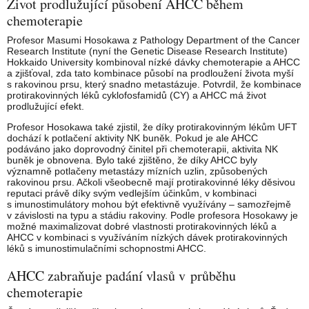
Život prodlužující působení AHCC během
chemoterapie
Profesor Masumi Hosokawa z Pathology Department of the Cancer
Research Institute (nyní the Genetic Disease Research Institute)
Hokkaido University kombinoval nízké dávky chemoterapie a AHCC
a zjišťoval, zda tato kombinace působí na prodloužení života myší
s rakovinou prsu, který snadno metastázuje. Potvrdil, že kombinace
protirakovinných léků cyklofosfamidů (CY) a AHCC má život
prodlužující efekt.
Profesor Hosokawa také zjistil, že díky protirakovinným lékům UFT
dochází k potlačení aktivity NK buněk. Pokud je ale AHCC
podáváno jako doprovodný činitel při chemoterapii, aktivita NK
buněk je obnovena. Bylo také zjištěno, že díky AHCC byly
významně potlačeny metastázy mízních uzlin, způsobených
rakovinou prsu. Ačkoli všeobecně mají protirakovinné léky děsivou
reputaci právě díky svým vedlejším účinkům, v kombinaci
s imunostimulátory mohou být efektivně využívány – samozřejmě
v závislosti na typu a stádiu rakoviny. Podle profesora Hosokawy je
možné maximalizovat dobré vlastnosti protirakovinných léků a
AHCC v kombinaci s využíváním nízkých dávek protirakovinných
léků s imunostimulačními schopnostmi AHCC.
AHCC zabraňuje padání vlasů v průběhu
chemoterapie