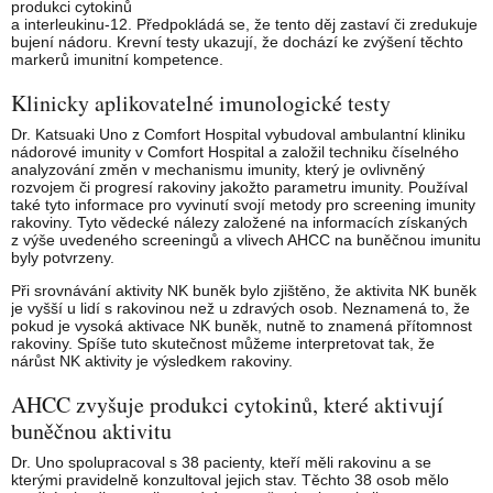
produkci cytokinů
a interleukinu-12. Předpokládá se, že tento děj zastaví či zredukuje
bujení nádoru. Krevní testy ukazují, že dochází ke zvýšení těchto
markerů imunitní kompetence.
Klinicky aplikovatelné imunologické testy
Dr. Katsuaki Uno z Comfort Hospital vybudoval ambulantní kliniku
nádorové imunity v Comfort Hospital a založil techniku číselného
analyzování změn v mechanismu imunity, který je ovlivněný
rozvojem či progresí rakoviny jakožto parametru imunity. Používal
také tyto informace pro vyvinutí svojí metody pro screening imunity
rakoviny. Tyto vědecké nálezy založené na informacích získaných
z výše uvedeného screeningů a vlivech AHCC na buněčnou imunitu
byly potvrzeny.
Při srovnávání aktivity NK buněk bylo zjištěno, že aktivita NK buněk
je vyšší u lidí s rakovinou než u zdravých osob. Neznamená to, že
pokud je vysoká aktivace NK buněk, nutně to znamená přítomnost
rakoviny. Spíše tuto skutečnost můžeme interpretovat tak, že
nárůst NK aktivity je výsledkem rakoviny.
AHCC zvyšuje produkci cytokinů, které aktivují
buněčnou aktivitu
Dr. Uno spolupracoval s 38 pacienty, kteří měli rakovinu a se
kterými pravidelně konzultoval jejich stav. Těchto 38 osob mělo