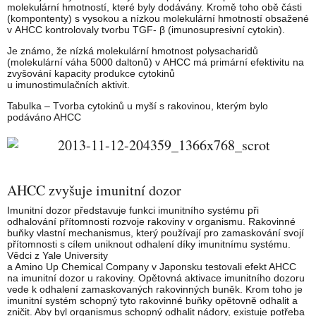
molekulární hmotností, které byly dodávány. Kromě toho obě části
(kompontenty) s vysokou a nízkou molekulární hmotností obsažené
v AHCC kontrolovaly tvorbu TGF- β (imunosupresivní cytokin).
Je známo, že nízká molekulární hmotnost polysacharidů
(molekulární váha 5000 daltonů) v AHCC má primární efektivitu na
zvyšování kapacity produkce cytokinů
u imunostimulačních aktivit.
Tabulka – Tvorba cytokinů u myší s rakovinou, kterým bylo
podáváno AHCC
AHCC zvyšuje imunitní dozor
Imunitní dozor představuje funkci imunitního systému při
odhalování přítomnosti rozvoje rakoviny v organismu. Rakovinné
buňky vlastní mechanismus, který používají pro zamaskování svojí
přítomnosti s cílem uniknout odhalení díky imunitnímu systému.
Vědci z Yale University
a Amino Up Chemical Company v Japonsku testovali efekt AHCC
na imunitní dozor u rakoviny. Opětovná aktivace imunitního dozoru
vede k odhalení zamaskovaných rakovinných buněk. Krom toho je
imunitní systém schopný tyto rakovinné buňky opětovně odhalit a
zničit. Aby byl organismus schopný odhalit nádory, existuje potřeba