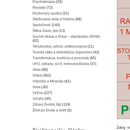
Psychoterapia
(33)
Recepty
(72)
Rozhovory (audio)
(51)
Sfalšovaná veda a história
(68)
Spoločnosť
(140)
Štítna žľaza, jód
(13)
Surová strava a šťavy – vitariánstvo (RAW)
(62)
Tehotenstvo, pôrod, antikoncepcia
(21)
Toxické látky a detoxikácia organizmu
(43)
Transformácia, evolúcia a proroctvá
(85)
UFO, záhady, sci-fi, mimozemšťania
(37)
Veda
(68)
Videá
(362)
Vitamíny a Minerály
(61)
Voda
(30)
Výživa
(227)
Vzťahy
(45)
Zdravý životný štýl
(119)
Život po živote a smrti
(5)
Zdroj: i
Najčitanejšie články