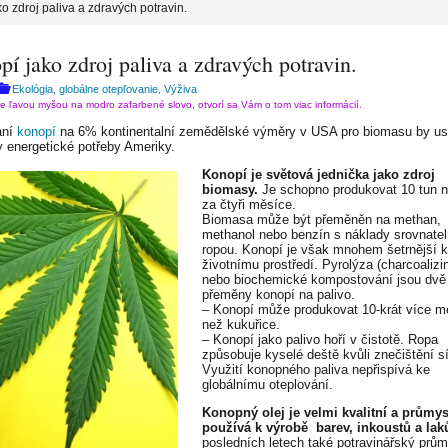
o zdroj paliva a zdravých potravin.
í jako zdroj paliva a zdravých potravin.
Ekológia, globálne otepľovanie
Výživa
,
te ľavou myšou na modro zafarbené slovo, otvorí sa Vám o tom viac informácií.
ání
konopí
na 6% kontinentalní zemědělské výměry v USA pro biomasu by usp
 energetické potřeby Ameriky.
Konopí je světová jednička jako zdroj
biomasy.
Je schopno produkovat 10 tun n
za čtyři měsíce.
Biomasa může být přeměněn na methan,
methanol nebo benzín s náklady srovnate
ropou. Konopí je však mnohem šetrnější k
životnímu prostředí. Pyrolýza (charcoalizin
nebo biochemické kompostování jsou dvě
přeměny konopí na palivo.
– Konopí může produkovat 10-krát více m
než kukuřice.
– Konopí jako palivo hoří v čistotě. Ropa
způsobuje kyselé deště kvůli znečištění sí
Využití konopného paliva nepřispívá ke
globálnímu oteplování.
Konopný olej je velmi kvalitní a průmys
používá k výrobě barev, inkoustů a lak
posledních letech také potravinářský prům