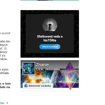
5 pozretí
lebo len
adnych
ť, či
Názory
ť za
mácie,
o iným
 ohľadu
m o tom
šete na
sebe