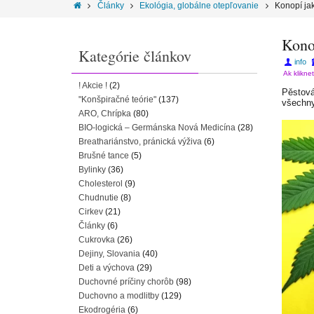
Články
Ekológia, globálne otepľovanie
Konopí jak
Konop
Kategórie článkov
info
Ak klikne
! Akcie !
(2)
Pěstov
"Konšpiračné teórie"
(137)
všechny
ARO, Chrípka
(80)
BIO-logická – Germánska Nová Medicína
(28)
Breathariánstvo, pránická výživa
(6)
Brušné tance
(5)
Bylinky
(36)
Cholesterol
(9)
Chudnutie
(8)
Cirkev
(21)
Články
(6)
Cukrovka
(26)
Dejiny, Slovania
(40)
Deti a výchova
(29)
Duchovné príčiny chorôb
(98)
Duchovno a modlitby
(129)
Ekodrogéria
(6)