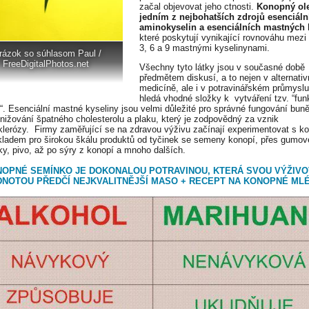
začal objevovat jeho ctnosti.
Konopný ole
jedním z nejbohatších zdrojů esenciáln
aminokyselin a esenciálních mastných 
které poskytují vynikající rovnováhu mez
3, 6 a 9 mastnými kyselinynami.
rázok so súhlasom Paul /
FreeDigitalPhotos.net
Všechny tyto látky jsou v současné době
předmětem diskusí, a to nejen v alternativ
medicíně, ale i v potravinářském průmyslu
hledá vhodné složky k vytváření tzv. “fun
n“. Esenciální mastné kyseliny jsou velmi důležité pro správné fungování buně
i snižování špatného cholesterolu a plaku, který je zodpovědný za vznik
sklerózy. Firmy zaměřující se na zdravou výživu začínají experimentovat s k
kladem pro širokou škálu produktů od tyčinek se semeny konopí, přes gumov
y, pivo, až po sýry z konopí a mnoho dalších.
OPNÉ SEMÍNKO JE DOKONALOU POTRAVINOU, KTERÁ SVOU VÝŽIV
NOTOU PŘEDČÍ NEJKVALITNĚJŠÍ MASO + RECEPT NA KONOPNÉ ML