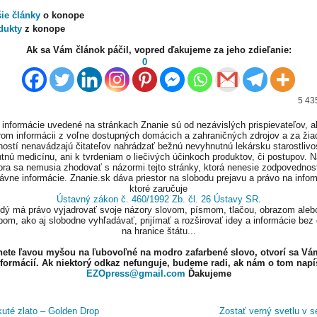
šie články
o konope
dukty
z konope
Ak sa Vám článok páčil, vopred ďakujeme za jeho zdieľanie:
0
5 43
informácie uvedené na stránkach Znanie sú od nezávislých prispievateľov, a
om informácii z voľne dostupných domácich a zahraničných zdrojov a za ži
ností nenavádzajú čitateľov nahrádzať bežnú nevyhnutnú lekársku starostlivos
tnú medicínu, ani k tvrdeniam o liečivých účinkoch produktov, či postupov. 
ora sa nemusia zhodovať s názormi tejto stránky, ktorá nenesie zodpovednos
ávne informácie. Znanie.sk dáva priestor na slobodu prejavu a právo na infor
ktoré zaručuje
Ústavný zákon č. 460/1992 Zb. čl. 26 Ústavy SR
.
ždý má právo vyjadrovať svoje názory slovom, písmom, tlačou, obrazom aleb
om, ako aj slobodne vyhľadávať, prijímať a rozširovať idey a informácie bez
na hranice štátu...
knete ľavou myšou na ľubovoľné na modro zafarbené slovo, otvorí sa Vá
nformácií. Ak niektorý odkaz nefunguje, budeme radi, ak nám o tom napí
EZOpress@gmail.com
Ďakujeme
uté zlato – Golden Drop
Zostať verný svetlu v 