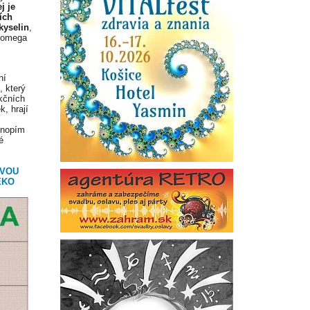
j je
ích
kyselin
,
i omega
ní
, který
kčních
k, hrají
onopím
é
OVOU
ÉKO