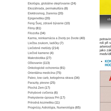
Ekológia, globálne otepľovanie
(24)
Ekozáhrada, permakultúra
(8)
Elektrosmog, žiarenia
(20)
Epigenetika
(20)
ob
Feng Šuej, zdravé bývanie
(10)
Filmy
(81)
Filozofia
(34)
Karma, reinkarnácia a životy po živote
(40)
potravi
roli př
Liečba zvukom, ladičky
(7)
arterio
Liečebné metódy
(214)
jako zá
Liečivé kamene
(4)
medvídk
Makrobiotika
(27)
KON
Očkovanie
(113)
HOD
Onkologické ochorenia
(91)
Orientálna medicína
(75)
Paleo, low carb, ketogénna strava
(34)
Parazity, plesne
(25)
Plochá Zem
(17)
Pohybové cvičenia
(6)
Prekyslenie-úprava PH
(17)
Prírodná kozmetika
(11)
Prognózy, Astrológia, Numerológia
(65)