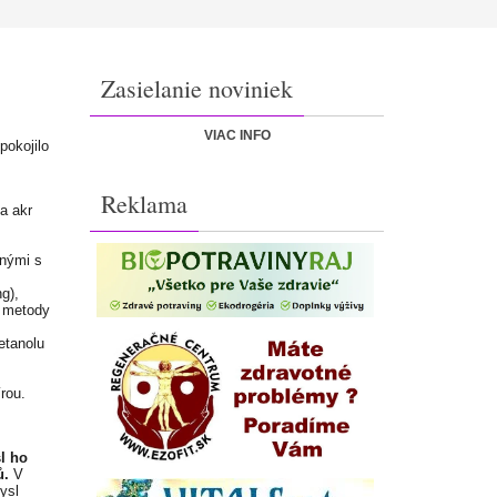
Zasielanie noviniek
VIAC INFO
okojilo
Reklama
a akr
lnými s
g),
 metody
etanolu
rou.
l ho
ů.
V
ysl