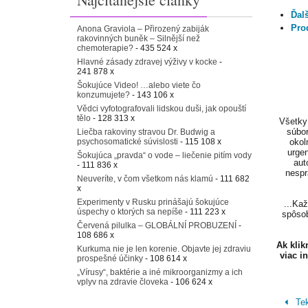
Ďal
Pro
Anona Graviola – Přirozený zabiják
rakovinných buněk – Silnější než
chemoterapie?
- 435 524 x
Hlavné zásady zdravej výživy v kocke
-
241 878 x
Šokujúce Video! …alebo viete čo
konzumujete?
- 143 106 x
Vědci vyfotografovali lidskou duši, jak opouští
tělo
- 128 313 x
Všetky 
súbor
Liečba rakoviny stravou Dr. Budwig a
psychosomatické súvislosti
- 115 108 x
okol
urgen
Šokujúca „pravda“ o vode – liečenie pitím vody
aut
- 111 836 x
nespr
Neuveríte, v čom všetkom nás klamú
- 111 682
x
Experimenty v Rusku prinášajú šokujúce
...Ka
úspechy o ktorých sa nepíše
- 111 223 x
spôsob
Červená pilulka – GLOBÁLNÍ PROBUZENÍ
-
108 686 x
Ak kli
Kurkuma nie je len korenie. Objavte jej zdraviu
viac i
prospešné účinky
- 108 614 x
„Vírusy“, baktérie a iné mikroorganizmy a ich
vplyv na zdravie človeka
- 106 624 x
Tek