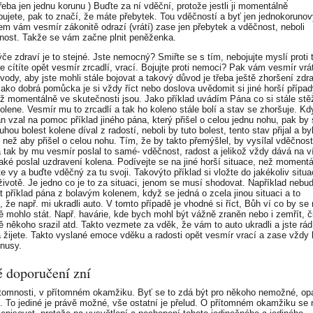
řeba jen jednu korunu ) Buďte za ní vděční, protože jestli ji momentálně
bujete, pak to značí, že máte přebytek. Tou vděčností a byť jen jednokoruno
em vám vesmír zákonitě odrazí (vrátí) zase jen přebytek a vděčnost, neboli
nost. Takže se vám začne plnit peněženka.
ýče zdraví je to stejné. Jste nemocný? Smiřte se s tím, nebojujte myslí proti
e cítíte opět vesmír zrcadlí, vrací. Bojujte proti nemoci? Pak vám vesmír vrát
ůvody, aby jste mohli stále bojovat a takový důvod je třeba ještě zhoršení zdr
Jako dobrá pomůcka je si vždy říct nebo doslova uvědomit si jiné horší případ
ež momentálně ve skutečnosti jsou. Jako příklad uvádím Pána co si stále stě
kolene. Vesmír mu to zrcadlí a tak ho koleno stále bolí a stav se zhoršuje. Kd
án vzal na pomoc příklad jiného pána, který přišel o celou jednu nohu, pak by
uhou bolest kolene díval z radostí, neboli by tuto bolest, tento stav přijal a by
 než aby přišel o celou nohu. Tím, že by takto přemýšlel, by vysílal vděčnost
a tak by mu vesmír poslal to samé- vděčnost, radost a jelikož vždy dává na ví
aké poslal uzdravení kolena. Podívejte se na jiné horší situace, než moment
te vy a buďte vděčný za tu svoji. Takovýto příklad si vložte do jakékoliv situ
ivotě. Je jedno co je to za situaci, jenom se musí shodovat. Například nebu
t příklad pána z bolavým kolenem, když se jedná o zcela jinou situaci a to
 že např. mi ukradli auto. V tomto případě je vhodné si říct, Bůh ví co by se
ě mohlo stát. Např. havárie, kde bych mohl být vážně zraněn nebo i zemřít, č
ě někoho srazil atd. Takto vezmete za vděk, že vám to auto ukradli a jste rád,
a žijete. Takto vyslané emoce vděku a radosti opět vesmír vrací a zase vždy
nusy.
 doporučení zní
řítomnosti, v přítomném okamžiku. Byť se to zdá být pro někoho nemožné, op
. To jediné je právě možné, vše ostatní je přelud. O přítomném okamžiku se