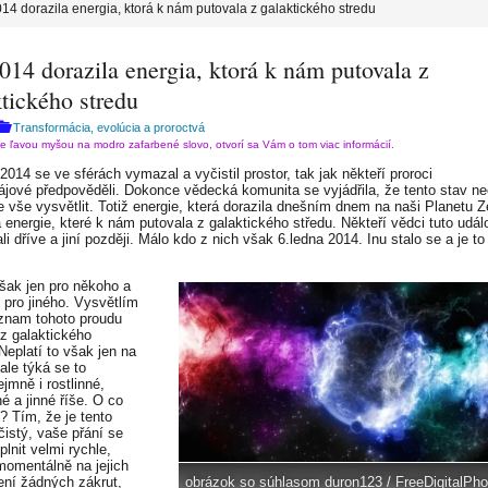
014 dorazila energia, ktorá k nám putovala z galaktického stredu
014 dorazila energia, ktorá k nám putovala z
tického stredu
Transformácia, evolúcia a proroctvá
te ľavou myšou na modro zafarbené slovo, otvorí sa Vám o tom viac informácií.
2014 se ve sférách vymazal a vyčistil prostor, tak jak někteří proroci
ájové předpověděli. Dokonce vědecká komunita se vyjádřila, že tento stav n
e vše vysvětlit. Totiž energie, která dorazila dnešním dnem na naši Planetu Z
a energie, které k nám putovala z galaktického středu. Někteří vědci tuto udál
i dříve a jiní později. Málo kdo z nich však 6.ledna 2014. Inu stalo se a je t
šak jen pro někoho a
 pro jiného. Vysvětlím
znam tohoto proudu
 z galaktického
Neplatí to však jen na
 ale týká se to
jmně i rostlinné,
é a jinné říše. O co
? Tím, že je tento
čistý, vaše přání se
lnit velmi rychle,
 momentálně na jejich
ení žádných zákrut,
obrázok so súhlasom duron123 / FreeDigitalPho