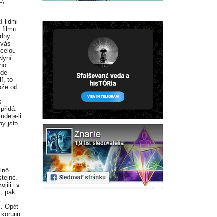
ě,
í lidmi
 filmu
 dny
 vás
 celou
 Nyní
oho
Zde
í, to
ože od
,
s
přidá.
udete-li
by jste
plně
stejné.
jili i s
m, pak
a
i. Opět
 korunu