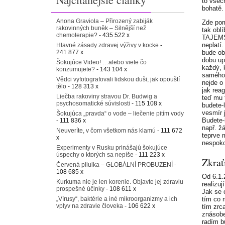
to všec
bohatě.
Anona Graviola – Přirozený zabiják
Zde pom
rakovinných buněk – Silnější než
tak obl
chemoterapie?
- 435 522 x
TAJEMST
neplatí
Hlavné zásady zdravej výživy v kocke
-
241 877 x
bude ob
dobu up
Šokujúce Video! …alebo viete čo
každý, 
konzumujete?
- 143 104 x
samého 
Vědci vyfotografovali lidskou duši, jak opouští
nejde o 
tělo
- 128 313 x
jak rea
Liečba rakoviny stravou Dr. Budwig a
teď mu 
psychosomatické súvislosti
- 115 108 x
budete-
vesmír j
Šokujúca „pravda“ o vode – liečenie pitím vody
Budete-l
- 111 836 x
např. ž
Neuveríte, v čom všetkom nás klamú
- 111 672
teprve 
x
nespoko
Experimenty v Rusku prinášajú šokujúce
úspechy o ktorých sa nepíše
- 111 223 x
Zkrať
Červená pilulka – GLOBÁLNÍ PROBUZENÍ
-
108 685 x
Od 6.1.
Kurkuma nie je len korenie. Objavte jej zdraviu
realizuj
prospešné účinky
- 108 611 x
Jak se 
„Vírusy“, baktérie a iné mikroorganizmy a ich
tím co 
vplyv na zdravie človeka
- 106 622 x
tím zrc
znásobe
radím b