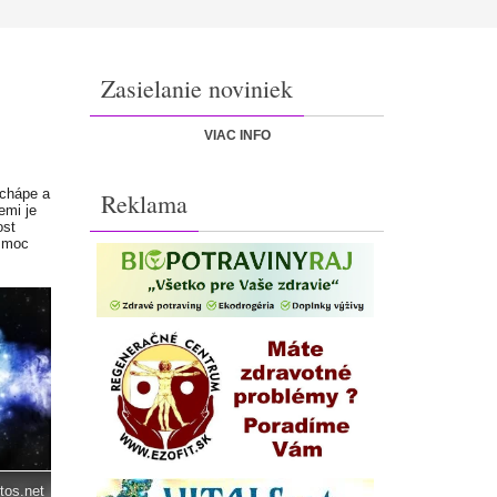
Zasielanie noviniek
VIAC INFO
echápe a
Reklama
emi je
ost
o moc
tos.net