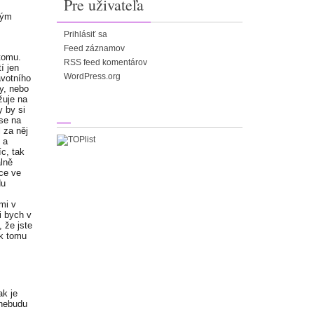
Pre uživateľa
vým
Prihlásiť sa
Feed záznamov
 tomu.
RSS feed komentárov
í jen
WordPress.org
avotního
y, nebo
žuje na
y by si
 se na
l za něj
 a
c, tak
álně
ace ve
du
 mi v
i bych v
 že jste
 k tomu
ak je
 nebudu