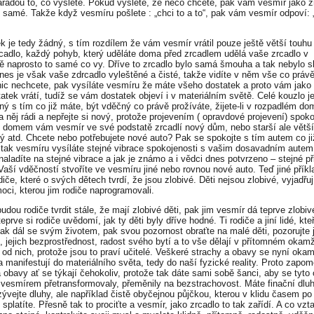
arádou to, co vyšlete. Pokud vyšlete, že něco chcete, pak vám vesmír jako z
o samé. Takže když vesmíru pošlete : „chci to a to“, pak vám vesmír odpoví:
k je tedy žádný, s tím rozdílem že vám vesmír vrátil pouze ještě větší touhu 
rcadlo, každý pohyb, který uděláte doma před zrcadlem udělá vaše zrcadlo v
ě naprosto to samé co vy. Dříve to zrcadlo bylo samá šmouha a tak nebylo s
Dnes je však vaše zdrcadlo vyleštěné a čisté, takže vidíte v něm vše co právě
ic nechcete, pak vysíláte vesmíru že máte všeho dostatek a proto vám jako 
atek vrátí, tudíž se vám dostatek objeví i v materiálním světě. Celé kouzlo j
ný s tím co již máte, být vděčný co právě prožíváte, žijete-li v rozpadlém do
a něj rádi a nepřejte si nový, protože projevením ( opravdové projevení) spoko
 domem vám vesmír ve své podstatě zrcadlí nový dům, nebo starší ale větší
ý atd. Chcete nebo potřebujete nové auto? Pak se spokojte s tím autem co ji
 tak vesmíru vysíláte stejné vibrace spokojenosti s vašim dosavadním autem
naladíte na stejné vibrace a jak je známo a i vědci dnes potvrzeno – stejné př
 Vaší vděčností stvoříte ve vesmíru jiné nebo rovnou nové auto. Teď jiné příkl
iče, které o svých dětech tvrdí, že jsou zlobivé. Děti nejsou zlobivé, vyjadřu
moci, kterou jim rodiče naprogramovali.
dou rodiče tvrdit stále, že mají zlobivé děti, pak jim vesmír dá teprve zlobiv
eprve si rodiče uvědomí, jak ty děti byly dříve hodné. Ti rodiče a jiní lidé, kteř
jak dál se svým životem, pak svou pozornost obraťte na malé děti, pozorujte j
, jejich bezprostřednost, radost svého bytí a to vše dělají v přítomném okamž
 od nich, protože jsou to praví učitelé. Veškeré strachy a obavy se nyní okam
 a manifestují do materiálního světa, tedy do naší fyzické reality. Proto zapo
a obavy ať se týkají čehokoliv, protože tak dáte sami sobě šanci, aby se tyto
 vesmírem přetransformovaly, přeměnily na bezstrachovost. Máte finační dlu
zývejte dluhy, ale například čistě obyčejnou půjčkou, kterou v klidu časem po
splatíte. Přesně tak to prociťte a vesmír, jako zrcadlo to tak zařídí. A co vz