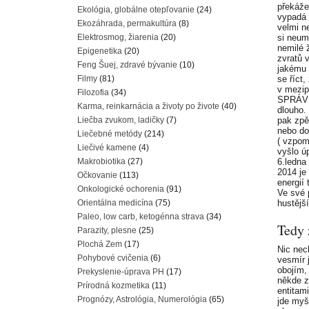
překáže
Ekológia, globálne otepľovanie
(24)
vypadá 
Ekozáhrada, permakultúra
(8)
velmi n
Elektrosmog, žiarenia
(20)
si neum
nemilé ž
Epigenetika
(20)
zvratů 
Feng Šuej, zdravé bývanie
(10)
jakému 
Filmy
(81)
se říct
v mezip
Filozofia
(34)
SPRÁVNĚ
Karma, reinkarnácia a životy po živote
(40)
dlouho.
Liečba zvukom, ladičky
(7)
pak zpě
nebo do
Liečebné metódy
(214)
( vzpom
Liečivé kamene
(4)
vyšlo ú
Makrobiotika
(27)
6.ledna
2014 je 
Očkovanie
(113)
energií
Onkologické ochorenia
(91)
Ve své 
Orientálna medicína
(75)
hustějš
Paleo, low carb, ketogénna strava
(34)
Tedy 
Parazity, plesne
(25)
Plochá Zem
(17)
Nic nech
Pohybové cvičenia
(6)
vesmír 
obojím,
Prekyslenie-úprava PH
(17)
někde z
Prírodná kozmetika
(11)
entitami
Prognózy, Astrológia, Numerológia
(65)
jde myš