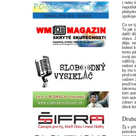
( nebo t
nepotře
přebytk
spokoje
Co se t
To jak s
další d
stavu. 
děje, n
bolest 
tento p
svoji po
vděčný,
radost 
by mu t
prožívá
vašem ž
používa
takovou,
tom aut
tom aut
zdraví 
dává bo
Druhé
Žij v p
pravdou