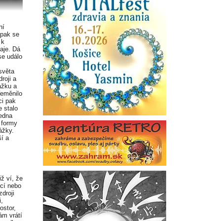
ní
 pak se
 k
aje. Dá
se událo
světa
roji a
ážku a
řeměnilo
ci pak
e stalo
ledna
é formy
ážky.
í a
iž ví, že
ocí nebo
droji
i,
ostor,
ám vrátí