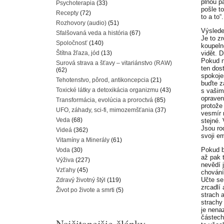
plnou p
Psychoterapia
(33)
pošle t
Recepty
(72)
to a to“.
Rozhovory (audio)
(51)
Výslede
Sfalšovaná veda a história
(67)
Je to z
Spoločnosť
(140)
koupeln
Štítna žľaza, jód
(13)
vidět. 
Pokud n
Surová strava a šťavy – vitariánstvo (RAW)
ten dost
(62)
spokoje
Tehotenstvo, pôrod, antikoncepcia
(21)
buďte z
Toxické látky a detoxikácia organizmu
(43)
s vašim
opraven
Transformácia, evolúcia a proroctvá
(85)
protože
UFO, záhady, sci-fi, mimozemšťania
(37)
vesmír 
Veda
(68)
stejné.
Jsou rod
Videá
(362)
svoji e
Vitamíny a Minerály
(61)
Pokud bu
Voda
(30)
až pak t
Výživa
(227)
nevědí 
Vzťahy
(45)
chování
Učte se
Zdravý životný štýl
(119)
zrcadlí
Život po živote a smrti
(5)
strach 
strachy
je nena
částech 
Najčitanejšie články