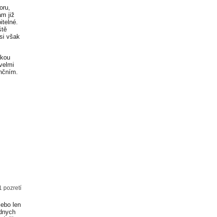
oru,
m již
itelné.
ště
 si však
žkou
velmi
nčním.
1 pozretí
lebo len
adnych