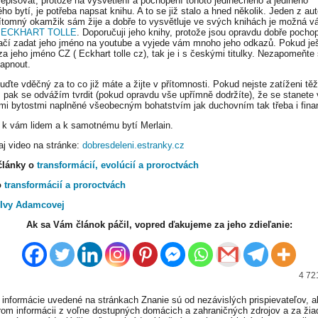
zepisovat, protože na vysvětlení a pochopení tohoto jedinečného a jediného
ho bytí, je potřeba napsat knihu. A to se již stalo a hned několik. Jeden z aut
řítomný okamžik sám žije a dobře to vysvětluje ve svých knihách je možná vá
ý
ECKHART TOLLE
. Doporučuji jeho knihy, protože jsou opravdu dobře pochop
ačí zadat jeho jméno na youtube a vyjede vám mnoho jeho odkazů. Pokud je
 za jeho jméno CZ ( Eckhart tolle cz), tak je i s českými titulky. Nezapomeňte
zapnout.
uďte vděčný za to co již máte a žijte v přítomnosti. Pokud nejste zatíženi tě
 pak se odvážím tvrdit (pokud opravdu vše upřímně dodržíte), že se stanete 
mi bytostmi naplněné všeobecným bohatstvím jak duchovním tak třeba i fina
 k vám lidem a k samotnému bytí Merlain.
 aj video na stránke:
dobresdeleni.estranky.cz
články o
transformácií, evolúcií a proroctvách
o
transformácií a proroctvách
 Ivy Adamcovej
Ak sa Vám článok páčil, vopred ďakujeme za jeho zdieľanie:
4 72
informácie uvedené na stránkach Znanie sú od nezávislých prispievateľov, a
om informácii z voľne dostupných domácich a zahraničných zdrojov a za ži