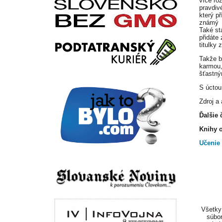
více ro
pravdivé
který p
znám
Také st
přidáte
titulky 
Takže b
karmou,
šťastný
S úctou
Zdroj a
Ďalšie 
Knihy 
Učenie
Všetky 
súbor