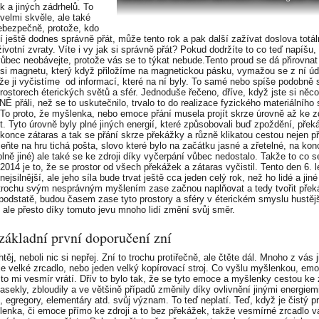
k a jiných zádrhelů. To
velmi skvěle, ale také
ebezpečně, protože, kdo
í ještě dodnes správně přát, může tento rok a pak další zažívat doslova totál
ivotní zvraty. Víte i vy jak si správně přát? Pokud dodržíte to co teď napíšu,
vůbec neobávejte, protože vás se to týkat nebude.Tento proud se dá přirovnat
si magnetu, který když přiložíme na magnetickou pásku, vymažou se z ní úd
, že ji vyčistíme od informací, které na ní byly. To samé nebo spíše podobně 
rostorech éterických světů a sfér. Jednoduše řečeno, dříve, když jste si něco
 přáli, než se to uskutečnilo, trvalo to do realizace fyzického materiálního 
 To proto, že myšlenka, nebo emoce přání musela projít skrze úrovně až ke zd
t. Tyto úrovně byly plné jiných energií, které způsobovali buď zpoždění, přek
konce zátaras a tak se přání skrze překážky a různě klikatou cestou nejen p
eňte na hru tichá pošta, slovo které bylo na začátku jasné a zřetelné, na kon
plně jiné) ale také se ke zdroji díky vyčerpání vůbec nedostalo. Takže to co s
 2014 je to, že se prostor od všech překážek a zátaras vyčistil. Tento den 6. 
nejsilnější, ale jeho síla bude trvat ještě cca jeden celý rok, než ho lidé a jin
 trochu svým nesprávným myšlením zase začnou naplňovat a tedy tvořit přek
podstatě, budou časem zase tyto prostory a sféry v éterickém smyslu hustějš
í ale přesto díky tomuto jevu mnoho lidí změní svůj směr.
základní první doporučení zní
těj, neboli nic si nepřej. Zní to trochu protiřečně, ale čtěte dál. Mnoho z vás j
je velké zrcadlo, nebo jeden velký kopírovací stroj. Co vyšlu myšlenkou, em
 to mi vesmír vrátí. Dřív to bylo tak, že se tyto emoce a myšlenky cestou ke z
asekly, zbloudily a ve většině případů změnily díky ovlivnění jinými energiem
, egregory, elementáry atd. svůj význam. To teď neplatí. Teď, když je čistý pr
lenka, či emoce přímo ke zdroji a to bez překážek, takže vesmírné zrcadlo v