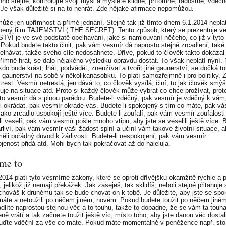
hno stejné, kontrolujte svoji mysl a myslete klidně, přítomně, radostně, vděčn
 Je však důležité si na to nehrát. Zde nějaké afirmace nepomůžou.
ůže jen upřímnost a přímé jednání. Stejně tak již tímto dnem 6.1.2014 neplat
íbený film TAJEMSTVÍ ( THE SECRET). Tento způsob, který se prezentuje ve
VÍ je ve své podstatě obelhávání, jaké si namlouvání něčeho, co již v tyto
. Pokud budete takto činit, pak vám vesmír dá naprosto stejné zrcadlení, také
elhávat, takže svého cíle nedosáhnete. Dříve, pokud to člověk takto dokázal
římně hrát, se dalo nějakého výsledku opravdu dostát. To však neplatí nyní.
kdo bude krást, lhát, podvádět, zneužívat a tvořit jiné gaunerství, se dočká t
gaunerství na sobě v několikanásobku. To platí samozřejmně i pro politiky. 
trest. Vesmír netrestá, jen dává to, co člověk vysílá, činí, to jak člověk smýšl
guje na situace atd. Proto si každý člověk může vybrat co chce prožívat, prot
to vesmír dá s plnou parádou. Budete-li vděčný, pak vesmír je vděčný k vám
li okrádat, pak vesmír okrade vás. Budete-li spokojený s tím co máte, pak vá
ako zrcadlo uspokojí ještě více. Budete-li zoufalí, pak vám vesmír zoufalosti 
i veselí, pak vám vesmír pošle mnoho vtipů, aby jste se veselili ještě více. B
árliví, pak vám vesmír vaši žádost splní a učiní vám takové životní situace, a
měli pořádný důvod k žárlivosti. Budete-li nespokojení, pak vám vesmír
jenost přidá atd. Mohl bych tak pokračovat až do haleluja.
me to
2014 platí tyto vesmírné zákony, které se oproti dřívějšku okamžitě rychle a 
í, jelikož již nemají překážek: Jak zaseješ, tak sklidíš, neboli stejné přitahuje 
chováš k druhému tak se bude chovat on k tobě. Je důležité, aby jste se spoko
máte a netoužili po něčem jiném, novém. Pokud budete toužit po něčem jiné
adlíte naprostou stejnou věc a to touhu, takže to dopadne, že se vám ta touh
ně vrátí a tak začnete toužit ještě víc, místo toho, aby jste danou věc dostal
uďte vděční za vše co máte. Pokud máte momentálně v peněžence např. sto