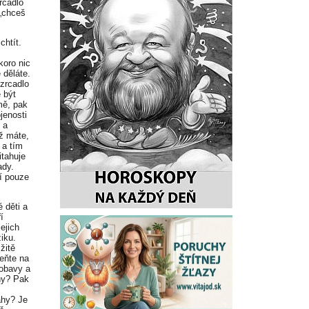
rcadlo
 „chceš
chtít.
koro nic
 děláte.
zrcadlo
e být
mě, pak
jenosti
 a
ž máte,
 a tím
itahuje
ady.
jí pouze
é děti a
í
ejich
iku.
žitě
meňte na
 obavy a
hy? Pak
tahy? Je