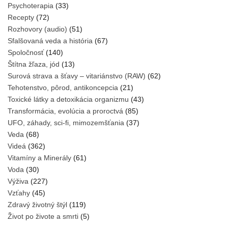
Psychoterapia
(33)
Recepty
(72)
Rozhovory (audio)
(51)
Sfalšovaná veda a história
(67)
Spoločnosť
(140)
Štítna žľaza, jód
(13)
Surová strava a šťavy – vitariánstvo (RAW)
(62)
Tehotenstvo, pôrod, antikoncepcia
(21)
Toxické látky a detoxikácia organizmu
(43)
Transformácia, evolúcia a proroctvá
(85)
UFO, záhady, sci-fi, mimozemšťania
(37)
Veda
(68)
Videá
(362)
Vitamíny a Minerály
(61)
Voda
(30)
Výživa
(227)
Vzťahy
(45)
Zdravý životný štýl
(119)
Život po živote a smrti
(5)