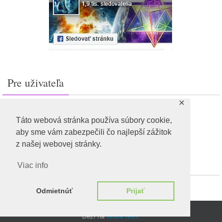
Pre uživateľa
✕
Prihlásiť sa
Feed záznamov
Táto webová stránka používa súbory cookie,
RSS feed komentárov
aby sme vám zabezpečili čo najlepší zážitok
WordPress.org
z našej webovej stránky.
Viac info
Odmietnúť
Prijať
Beží na
WordPress.