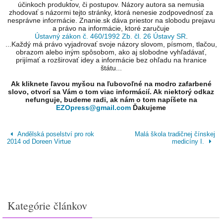
účinkoch produktov, či postupov. Názory autora sa nemusia
zhodovať s názormi tejto stránky, ktorá nenesie zodpovednosť za
nesprávne informácie. Znanie.sk dáva priestor na slobodu prejavu
a právo na informácie, ktoré zaručuje
Ústavný zákon č. 460/1992 Zb. čl. 26 Ústavy SR
.
...Každý má právo vyjadrovať svoje názory slovom, písmom, tlačou,
obrazom alebo iným spôsobom, ako aj slobodne vyhľadávať,
prijímať a rozširovať idey a informácie bez ohľadu na hranice
štátu...
Ak kliknete ľavou myšou na ľubovoľné na modro zafarbené
slovo, otvorí sa Vám o tom viac informácií. Ak niektorý odkaz
nefunguje, budeme radi, ak nám o tom napíšete na
EZOpress@gmail.com
Ďakujeme
Andělská poselství pro rok
Malá škola tradičnej čínskej
2014 od Doreen Virtue
medicíny I.
Kategórie článkov