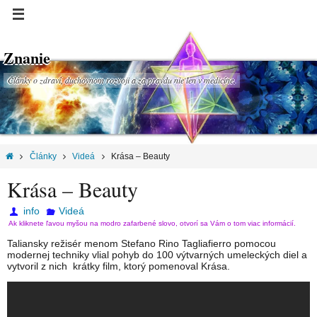
Znanie
Články o zdraví, duchovnom rozvoji a za pravdu nie len v medicíne.
Články
Videá
Krása – Beauty
Krása – Beauty
info
Videá
Ak kliknete ľavou myšou na modro zafarbené slovo, otvorí sa Vám o tom viac informácií.
Taliansky režisér menom Stefano Rino Tagliafierro pomocou
modernej techniky vlial pohyb do 100 výtvarných umeleckých diel a
vytvoril z nich krátky film, ktorý pomenoval Krása.