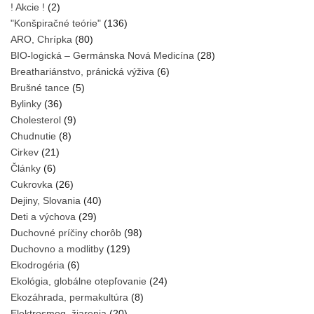
! Akcie !
(2)
"Konšpiračné teórie"
(136)
ARO, Chrípka
(80)
BIO-logická – Germánska Nová Medicína
(28)
Breathariánstvo, pránická výživa
(6)
Brušné tance
(5)
Bylinky
(36)
Cholesterol
(9)
Chudnutie
(8)
Cirkev
(21)
Články
(6)
Cukrovka
(26)
Dejiny, Slovania
(40)
Deti a výchova
(29)
Duchovné príčiny chorôb
(98)
Duchovno a modlitby
(129)
Ekodrogéria
(6)
Ekológia, globálne otepľovanie
(24)
Ekozáhrada, permakultúra
(8)
Elektrosmog, žiarenia
(20)