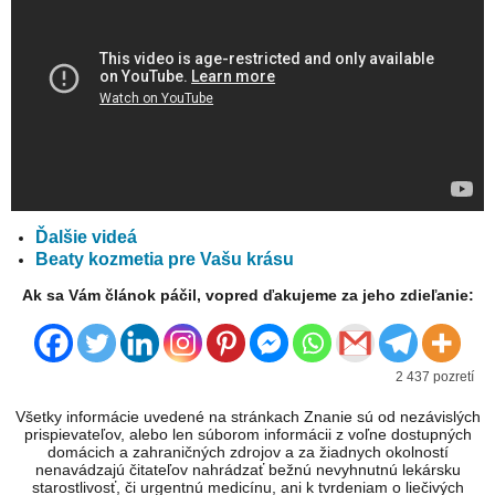
Ďalšie videá
Beaty kozmetia pre Vašu krásu
Ak sa Vám článok páčil, vopred ďakujeme za jeho zdieľanie:
2 437 pozretí
Všetky informácie uvedené na stránkach Znanie sú od nezávislých
prispievateľov, alebo len súborom informácii z voľne dostupných
domácich a zahraničných zdrojov a za žiadnych okolností
nenavádzajú čitateľov nahrádzať bežnú nevyhnutnú lekársku
starostlivosť, či urgentnú medicínu, ani k tvrdeniam o liečivých