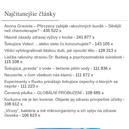
Najčitanejšie články
Anona Graviola – Přirozený zabiják rakovinných buněk – Silnější
než chemoterapie?
- 435 522 x
Hlavné zásady zdravej výživy v kocke
- 241 877 x
Šokujúce Video! …alebo viete čo konzumujete?
- 143 105 x
Vědci vyfotografovali lidskou duši, jak opouští tělo
- 128 313 x
Liečba rakoviny stravou Dr. Budwig a psychosomatické súvislosti
-
115 108 x
Šokujúca „pravda“ o vode – liečenie pitím vody
- 111 836 x
Neuveríte, v čom všetkom nás klamú
- 111 672 x
Experimenty v Rusku prinášajú šokujúce úspechy o ktorých sa
nepíše
- 111 223 x
Červená pilulka – GLOBÁLNÍ PROBUZENÍ
- 108 685 x
Kurkuma nie je len korenie. Objavte jej zdraviu prospešné účinky
-
108 612 x
„Vírusy“, baktérie a iné mikroorganizmy a ich vplyv na zdravie
človeka
- 106 623 x