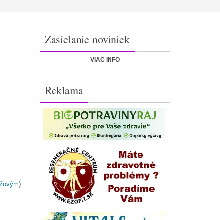
Zasielanie noviniek
VIAC INFO
Reklama
yžovým
)