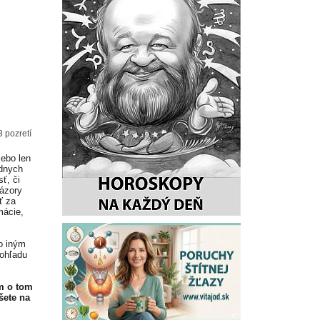
3 pozretí
lebo len
adnych
ť, či
Názory
ť za
mácie,
o iným
 ohľadu
m o tom
šete na