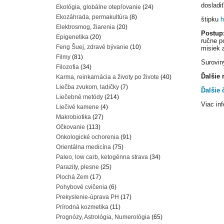
dosladi
Ekológia, globálne otepľovanie
(24)
Ekozáhrada, permakultúra
(8)
štipku
h
Elektrosmog, žiarenia
(20)
Postup
Epigenetika
(20)
ručne p
Feng Šuej, zdravé bývanie
(10)
misiek 
Filmy
(81)
Surovin
Filozofia
(34)
Ďalšie 
Karma, reinkarnácia a životy po živote
(40)
Liečba zvukom, ladičky
(7)
Ďalšie 
Liečebné metódy
(214)
Viac inf
Liečivé kamene
(4)
Makrobiotika
(27)
Očkovanie
(113)
Onkologické ochorenia
(91)
Orientálna medicína
(75)
Paleo, low carb, ketogénna strava
(34)
Parazity, plesne
(25)
Plochá Zem
(17)
Pohybové cvičenia
(6)
Prekyslenie-úprava PH
(17)
Prírodná kozmetika
(11)
Prognózy, Astrológia, Numerológia
(65)