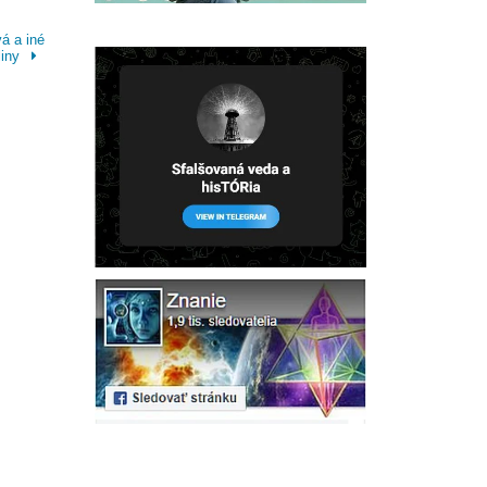
á a iné
liny