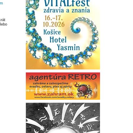
om
krát
lebo