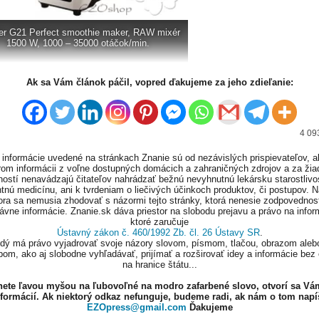
er G21 Perfect smoothie maker, RAW mixér
1500 W, 1000 – 35000 otáčok/min.
Ak sa Vám článok páčil, vopred ďakujeme za jeho zdieľanie:
4 09
informácie uvedené na stránkach Znanie sú od nezávislých prispievateľov, a
om informácii z voľne dostupných domácich a zahraničných zdrojov a za ži
ností nenavádzajú čitateľov nahrádzať bežnú nevyhnutnú lekársku starostlivos
tnú medicínu, ani k tvrdeniam o liečivých účinkoch produktov, či postupov. 
ora sa nemusia zhodovať s názormi tejto stránky, ktorá nenesie zodpovednos
ávne informácie. Znanie.sk dáva priestor na slobodu prejavu a právo na infor
ktoré zaručuje
Ústavný zákon č. 460/1992 Zb. čl. 26 Ústavy SR
.
ždý má právo vyjadrovať svoje názory slovom, písmom, tlačou, obrazom aleb
om, ako aj slobodne vyhľadávať, prijímať a rozširovať idey a informácie bez
na hranice štátu...
knete ľavou myšou na ľubovoľné na modro zafarbené slovo, otvorí sa Vá
nformácií. Ak niektorý odkaz nefunguje, budeme radi, ak nám o tom napí
EZOpress@gmail.com
Ďakujeme