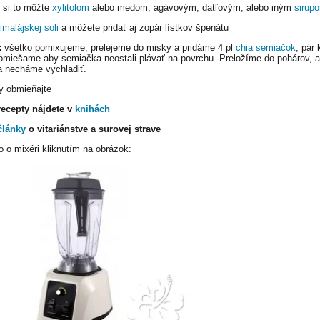
ť si to môžte
xylitolom
alebo medom, agávovým, datľovým, alebo iným
sirup
imalájskej soli
a môžete pridať aj zopár lístkov špenátu
:
všetko pomixujeme, prelejeme do misky a pridáme 4 pl
chia semiačok
, pár 
omiešame aby semiačka neostali plávať na povrchu. Preložíme do pohárov, a
a necháme vychladiť.
y obmieňajte
recepty nájdete v
knihách
články
o vitariánstve a surovej strave
o o mixéri kliknutím na obrázok: