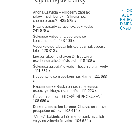
OD
Anona Graviola – Přirozený zabiják
TAJEM
rakovinných buněk – Silnější než
PRŮRV
chemoterapie?
- 435 525 x
DIMEN
Hlavné zásady zdravej výživy v kocke
-
ČASU (
241 878 x
Šokujúce Video! …alebo viete čo
konzumujete?
- 143 106 x
Vědci vyfotografovali lidskou duši, jak opouští
tělo
- 128 313 x
Liečba rakoviny stravou Dr. Budwig a
psychosomatické súvislosti
- 115 108 x
Šokujúca „pravda“ o vode – liečenie pitím vody
- 111 836 x
Neuveríte, v čom všetkom nás klamú
- 111 683
x
Experimenty v Rusku prinášajú šokujúce
úspechy o ktorých sa nepíše
- 111 223 x
Červená pilulka – GLOBÁLNÍ PROBUZENÍ
-
108 686 x
Kurkuma nie je len korenie. Objavte jej zdraviu
prospešné účinky
- 108 614 x
„Vírusy“, baktérie a iné mikroorganizmy a ich
vplyv na zdravie človeka
- 106 624 x