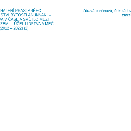
HALENÍ PRASTARÉHO
Zdravá banánová, čokoládov
STVÍ BYTOSTÍ ANUNNAKI –
zmrz
A V ČASE A SVĚTLO MEZI
ZEMI – ÚČEL LIDSTVA A MEČ
2012 – 2022) (2)