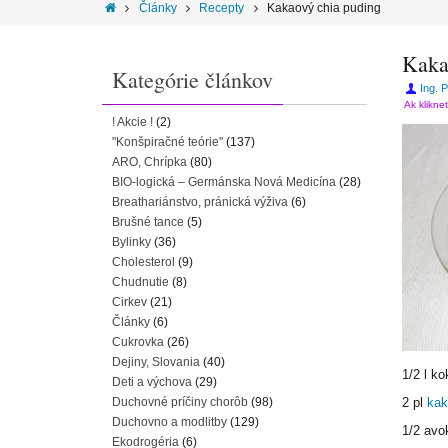
Články
Recepty
Kakaový chia puding
Kaka
Kategórie článkov
Ing. 
Ak klikne
! Akcie !
(2)
"Konšpiračné teórie"
(137)
ARO, Chrípka
(80)
BIO-logická – Germánska Nová Medicína
(28)
Breathariánstvo, pránická výživa
(6)
Brušné tance
(5)
Bylinky
(36)
Cholesterol
(9)
Chudnutie
(8)
Cirkev
(21)
Články
(6)
Cukrovka
(26)
Dejiny, Slovania
(40)
1/2 l k
Deti a výchova
(29)
Duchovné príčiny chorôb
(98)
2 pl
kak
Duchovno a modlitby
(129)
1/2 avo
Ekodrogéria
(6)