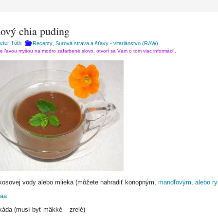
ový chia puding
Peter Tóth
Recepty
Surová strava a šťavy - vitariánstvo (RAW)
,
te ľavou myšou na modro zafarbené slovo, otvorí sa Vám o tom viac informácií.
okosovej vody alebo mlieka (môžete nahradiť konopným,
mandľovým, alebo r
aa
káda (musí byť mäkké – zrelé)