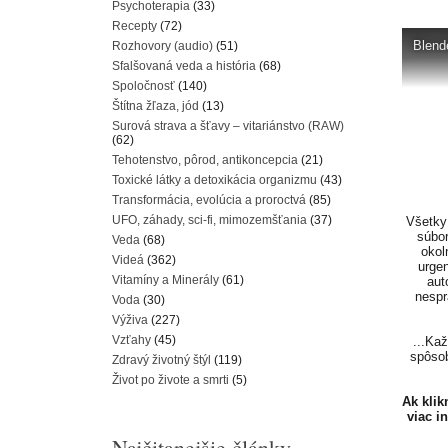
Psychoterapia
(33)
Recepty
(72)
Blend
Rozhovory (audio)
(51)
Sfalšovaná veda a história
(68)
Spoločnosť
(140)
Štítna žľaza, jód
(13)
Surová strava a šťavy – vitariánstvo (RAW)
(62)
Tehotenstvo, pôrod, antikoncepcia
(21)
Toxické látky a detoxikácia organizmu
(43)
Transformácia, evolúcia a proroctvá
(85)
UFO, záhady, sci-fi, mimozemšťania
(37)
Všetky 
súbor
Veda
(68)
okol
Videá
(362)
urgen
Vitamíny a Minerály
(61)
aut
nespr
Voda
(30)
Výživa
(227)
Vzťahy
(45)
...Ka
spôsob
Zdravý životný štýl
(119)
Život po živote a smrti
(5)
Ak kli
viac i
Najčitanejšie články