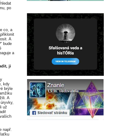
hledat
mu, po
e co, a
řiklonit
osit. A
?“ bude
é
eaguje a
it, ji
ky
e, kdy
é brýle
kamžiku
ili. A
 úryvky,
li už
adit
 vašich
e např.
laťku