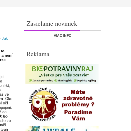
Zasielanie noviniek
VIAC INFO
–
Jak
I.
 to
Reklama
 a není
rze
jsi
po
nfršt,
.
máš ve
em. Oko
i oči
opojení.
A co
k ho
adlo ze
znáš
tváři