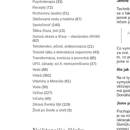
Jemné p
Psychoterapia
(33)
Recepty
(72)
Technik
se o fa
Rozhovory (audio)
(51)
jemné p
Sfalšovaná veda a história
(67)
ničem j
Spoločnosť
(140)
Štítna žľaza, jód
(13)
J
Surová strava a šťavy – vitariánstvo (RAW)
(62)
Tehotenstvo, pôrod, antikoncepcia
(21)
Co vymy
Toxické látky a detoxikácia organizmu
(43)
za své,
to, co 
Transformácia, evolúcia a proroctvá
(85)
jsme si
UFO, záhady, sci-fi, mimozemšťania
(37)
Ale jak
Veda
(68)
Videá
(362)
Na ni t
Vitamíny a Minerály
(61)
vymysle
sklízejí
Voda
(30)
má (pod
Výživa
(227)
Domáhá 
Vzťahy
(45)
Jsme p
Zdravý životný štýl
(119)
Život po živote a smrti
(5)
Pochopí
je na m
niktera
Domůžu 
Najčitanejšie články
vymoci 