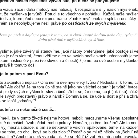
ředivo našich myšlenek vytváří sítě, po nichž se pohybujeme
a vizualizace i další metody nás nabádají k rozpoznání síly našich myšlenek, 
kt, že myšlenka je tvůrčí. Potud je to všechno v pořádku. Každá naše myšlen
ředivo, které před sebe rozprostíráme. Z nitek myšlenek se splétají cestičky.
iném se nepohybujeme nežli právě
po cestičkách ze svých myšlenek.
deme po nich a dojdeme jenom k tomu, co si chvíli (např. hodinu nebo den, týden či
dobu před tím) v myšlenkách vytváříme.
slíme, jaké závěry si stanovíme, jaké názory preferujeme, jaké postoje si
 co je nám vlastní, čemu věříme a co ve svých myšlenkách upřednostňujeme 
potom následně v praxi (ve slovech a činech) žijeme: po své osobní myšlenkov
 právě k tomuto došli.
 je to potom s paní Evou?
yto zákonitosti neplatí? Ona nemá své myšlenky tvůrčí? Nedošla si k tomu, c
la? Ale
došla!
Je na tom úplně stejně jako my všichni ostatní: je tvůrčí bytos
cí plody svých myšlenek, slov a činů. Zlobí se, že nemá, co jí (jak říká) nálež
le svých představní) právo a nárok? Domnívá se, že udělal dost a přišla zkr
se lepší „odměny“?
outníci na nekonečné cestě…
me-li, že v tomto životě nejsme hotoví, neboli: nerozumíme všemu absolutně
ístě do našich úvah přidat trochu pokory. Nemám, po čem toužím? Ale to nen
k výjimečná situace, s tím se setkáváme všichni opakovaně, téměř na každé
se toho, co chci, když se budu zlobit? Podařilo se mi už někdy na „Bohu“ n
násilím? Anebo to spíš vypadá tak, že si „Bůh“ (Život, Vesmír a jeho pravidla