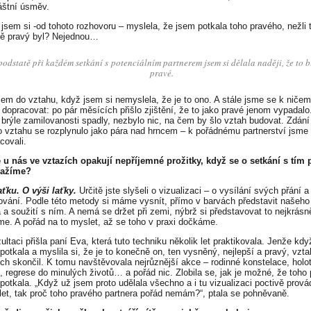
áštní úsměv.
t jsem si -od tohoto rozhovoru – myslela, že jsem potkala toho pravého, nežli 
ě pravý byl? Nejednou…
podstatě při každém setkání s potenciálním partnerem jsem si dělala naději, že to b
pravé.
sem do vztahu, když jsem si nemyslela, že je to ono. A stále jsme se k niče
 dopracovat: po pár měsících přišlo zjištění, že to jako pravé jenom vypadalo
brýle zamilovanosti spadly, nezbylo nic, na čem by šlo vztah budovat. Zdání
 vztahu se rozplynulo jako pára nad hrncem – k pořádnému partnerství jsme
covali.
 u nás ve vztazích opakují nepříjemné prožitky, když se o setkání s tím
nažíme?
aťku. O výši laťky.
Určitě jste slyšeli o vizualizaci – o vysílání svých přání a 
vání. Podle této metody si máme vysnít, přímo v barvách představit našeho
 a soužití s ním. A nemá se držet při zemi, nýbrž si představovat to nejkrásně
eme. A pořád na to myslet, až se toho v praxi dočkáme.
ltaci přišla paní Eva, která tuto techniku několik let praktikovala. Jenže kdy
potkala a myslila si, že je to konečně on, ten vysněný, nejlepší a pravý, vzt
ch skončil. K tomu navštěvovala nejrůznější akce – rodinné konstelace, holo
, regrese do minulých životů… a pořád nic. Zlobila se, jak je možné, že toho
epotkala. „Když už jsem proto udělala všechno a i tu vizualizaci poctivě prov
 let, tak proč toho pravého partnera pořád nemám?“, ptala se pohněvaně.