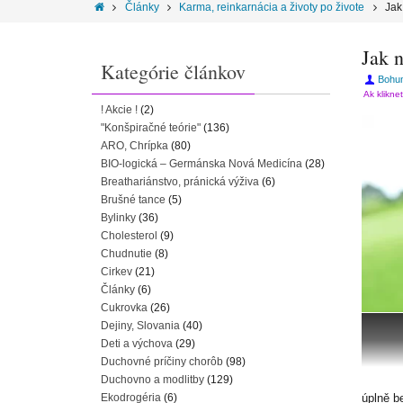
Články
Karma, reinkarnácia a životy po živote
Jak
Jak n
Kategórie článkov
Bohum
Ak klikne
! Akcie !
(2)
"Konšpiračné teórie"
(136)
ARO, Chrípka
(80)
BIO-logická – Germánska Nová Medicína
(28)
Breathariánstvo, pránická výživa
(6)
Brušné tance
(5)
Bylinky
(36)
Cholesterol
(9)
Chudnutie
(8)
Cirkev
(21)
Články
(6)
Cukrovka
(26)
Dejiny, Slovania
(40)
Deti a výchova
(29)
Duchovné príčiny chorôb
(98)
Duchovno a modlitby
(129)
Ekodrogéria
(6)
úplně b