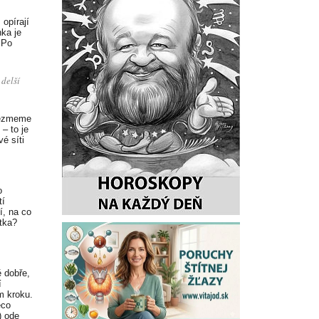
opírají
ka je
 Po
 delší
 vezmeme
– to je
é síti
o
tí
í, na co
átka?
 dobře,
í
m kroku.
ěco
) ode