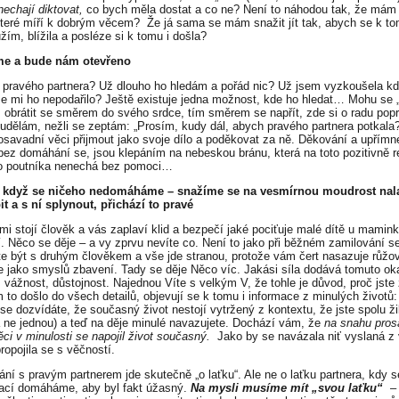
nechají diktovat,
co bych měla dostat a co ne? Není to náhodou tak, že mám 
které míří k dobrým věcem? Že já sama se mám snažit jít tak, abych se k to
žím, blížila a posléze si k tomu i došla?
me a bude nám otevřeno
ravého partnera? Už dlouho ho hledám a pořád nic? Už jsem vyzkoušela kd
se mi ho nepodařilo? Ještě existuje jedna možnost, kde ho hledat… Mohu se „p
: obrátit se směrem do svého srdce, tím směrem se napřít, zde si o radu popr
o udělám, nežli se zeptám: „Prosím, kudy dál, abych pravého partnera potkala
osavadní věci přijmout jako svoje dílo a poděkovat za ně. Děkování a upřímn
bez domáhání se, jsou klepáním na nebeskou bránu, která na toto pozitivně r
o poutníka nenechá bez pomoci…
 když se ničeho nedomáháme – snažíme se na vesmírnou moudrost nalad
t a s ní splynout, přichází to pravé
mi stojí člověk a vás zaplaví klid a bezpečí jaké pociťuje malé dítě u mamin
í. Něco se děje – a vy zprvu nevíte co. Není to jako při běžném zamilování s
te být s druhým člověkem a vše jde stranou, protože vám čert nasazuje růžov
te jako smyslů zbavení. Tady se děje Něco víc. Jakási síla dodává tomuto o
 vážnost, důstojnost. Najednou Víte s velkým V, že tohle je důvod, proč jste ž
 to došlo do všech detailů, objevují se k tomu i informace z minulých životů:
se dozvídáte, že současný život nestojí vytržený z kontextu, že jste spolu ži
a ne jednou) a teď na děje minulé navazujete. Dochází vám, že
na snahu pros
ěci v minulosti se napojil život současný.
Jako by se navázala niť vyslaná z
ropojila se s věčností.
kání s pravým partnerem jde skutečně „o laťku“. Ale ne o laťku partnera, kdy s
zací domáháme, aby byl fakt úžasný.
Na mysli musíme mít „svou laťku“
– 