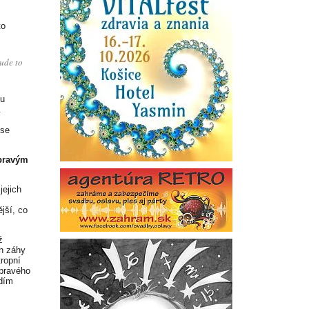
to
ude to
mu
.
 se
 pravým
jejich
jší, co
ž
ah záhy
tropní
 pravého
ádím