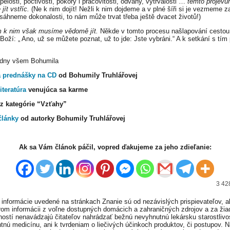
ělosti, poctivosti, pokory i pracovitosti, odvahy, vytrvalosti …
těmto projev
ít vstříc.
(Ne k nim dojít! Nežli k nim dojdeme a v plné šíři si je vezmeme z
osáhneme dokonalosti, to nám může trvat třeba ještě dvacet životů!)
 k nim však musíme vědomě jít.
Někde v tomto procesu našlapování cestou
 Boží: „ Ano, už se můžete poznat, už to jde: Jste vybráni.“ A k setkání s tí
 dny všem Bohumila
a prednášky na CD
od Bohumily Truhlářovej
iteratúra
venujúca sa karme
z kategórie “Vzťahy”
články
od autorky Bohumily Truhlářovej
Ak sa Vám článok páčil, vopred ďakujeme za jeho zdieľanie:
3 42
informácie uvedené na stránkach Znanie sú od nezávislých prispievateľov, a
om informácii z voľne dostupných domácich a zahraničných zdrojov a za ži
ností nenavádzajú čitateľov nahrádzať bežnú nevyhnutnú lekársku starostlivos
tnú medicínu, ani k tvrdeniam o liečivých účinkoch produktov, či postupov. 