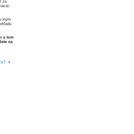
ť za
mácie,
o iným
 ohľadu
m o tom
šete na
oce?