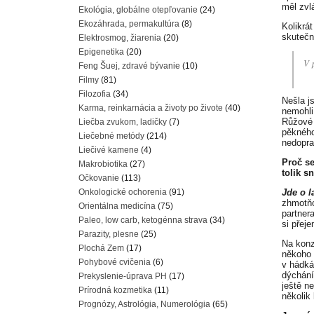
měl zvl
Ekológia, globálne otepľovanie
(24)
Ekozáhrada, permakultúra
(8)
Kolikrá
skutečn
Elektrosmog, žiarenia
(20)
Epigenetika
(20)
V 
Feng Šuej, zdravé bývanie
(10)
Filmy
(81)
Filozofia
(34)
Nešla j
Karma, reinkarnácia a životy po živote
(40)
nemohli
Růžové 
Liečba zvukom, ladičky
(7)
pěkného
Liečebné metódy
(214)
nedopra
Liečivé kamene
(4)
Proč se
Makrobiotika
(27)
tolik s
Očkovanie
(113)
Onkologické ochorenia
(91)
Jde o l
zhmotňo
Orientálna medicína
(75)
partnera
Paleo, low carb, ketogénna strava
(34)
si přej
Parazity, plesne
(25)
Na konzu
Plochá Zem
(17)
někoho 
Pohybové cvičenia
(6)
v hádká
dýchání
Prekyslenie-úprava PH
(17)
ještě n
Prírodná kozmetika
(11)
několik
Prognózy, Astrológia, Numerológia
(65)