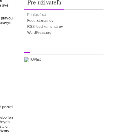
Pre uživateľa
ům
a své,
Prihlásiť sa
 pravou
Feed záznamov
m pravým
RSS feed komentárov
WordPress.org
8 pozretí
lebo len
adnych
ť, či
Názory