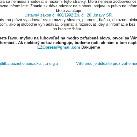
ora sa nemusia zhodovať s názormi tejto stránky, ktorá nenesie zodpovednos
ávne informácie. Znanie.sk dáva priestor na slobodu prejavu a právo na infor
ktoré zaručuje
Ústavný zákon č. 460/1992 Zb. čl. 26 Ústavy SR
.
ždý má právo vyjadrovať svoje názory slovom, písmom, tlačou, obrazom aleb
om, ako aj slobodne vyhľadávať, prijímať a rozširovať idey a informácie bez
na hranice štátu...
knete ľavou myšou na ľubovoľné na modro zafarbené slovo, otvorí sa Vá
nformácií. Ak niektorý odkaz nefunguje, budeme radi, ak nám o tom napí
EZOpress@gmail.com
Ďakujeme
litba božieho poriadku: „Energia
Víte proč je důležité prožívat em
“