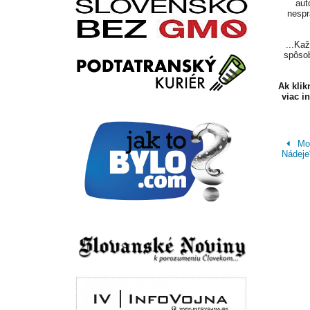
aut
nespr
...Ka
spôsob
Ak kli
viac i
Mod
Nádeje