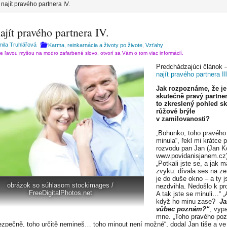
 najít pravého partnera IV.
ajít pravého partnera IV.
ila Truhlářová
Karma, reinkarnácia a životy po živote
Vzťahy
,
te ľavou myšou na modro zafarbené slovo, otvorí sa Vám o tom viac informácií.
Predchádzajúci článok 
najít pravého partnera II
Jak rozpoznáme, že je
skutečně pravý partner
to zkreslený pohled sk
růžové brýle
v zamilovanosti?
„Bohunko, toho pravého 
minula“, řekl mi krátce 
rozvodu pan Jan (Jan Ko
www.povidanisjanem.cz)
„Potkali jste se, a jak 
zvyku: dívala ses na z
je do duše okno – a ty js
obrázok so súhlasom stockimages /
nezdvihla. Nedošlo k pr
FreeDigitalPhotos.net
A tak jste se minuli…“ „
když ho minu zase?
Ja
vůbec poznám?“
, vyp
mne. „Toho pravého po
ezpečně, toho určitě nemineš… toho minout není možné“, dodal Jan tiše a ve 