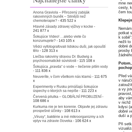
mne
ne
cesty, 
čem tou
Anona Graviola – Přirozený zabiják
rakovinných buněk – Silnější než
Klepej
chemoterapie?
- 435 522 x
Hlavné zásady zdravej výživy v kocke
-
Nemám p
241 877 x
potkat 
Šokujúce Video! …alebo viete čo
k sobě“
konzumujete?
- 143 105 x
nežli t
dobré d
Vědci vyfotografovali lidskou duši, jak opouští
prosby 
tělo
- 128 313 x
žádnéh
Liečba rakoviny stravou Dr. Budwig a
psychosomatické súvislosti
- 115 108 x
Potom,
Šokujúca „pravda“ o vode – liečenie pitím vody
pochopi
- 111 836 x
Před vá
Neuveríte, v čom všetkom nás klamú
- 111 675
v náruč
x
zatouží
Experimenty v Rusku prinášajú šokujúce
a vy js
úspechy o ktorých sa nepíše
- 111 223 x
pravost,
Červená pilulka – GLOBÁLNÍ PROBUZENÍ
-
aby vám
108 686 x
v nichž 
Kurkuma nie je len korenie. Objavte jej zdraviu
kdysi (
prospešné účinky
- 108 613 x
dobré v
duší a p
„Vírusy“, baktérie a iné mikroorganizmy a ich
vplyv na zdravie človeka
- 106 624 x
Při set
vizuali