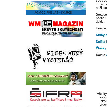
své vysp
musíme j
nežli d
Směrem
padne i
dojde.
Krásné
Knihy 
Ďalšia l
Články
Ďalšie
Všetky 
súbor
okol
urgen