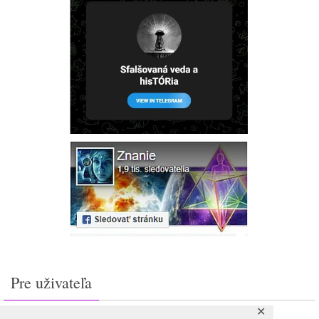
Pre uživateľa
✕
Prihlásiť sa