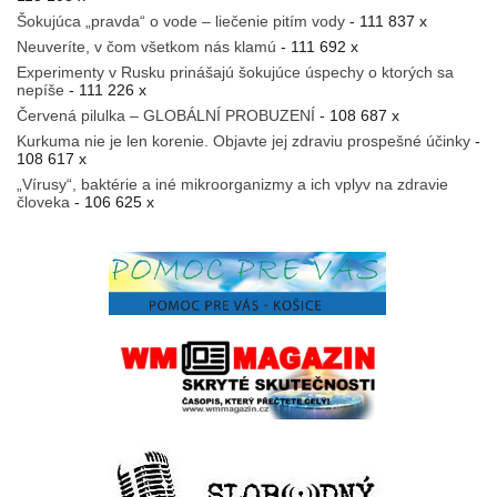
Šokujúca „pravda“ o vode – liečenie pitím vody
- 111 837 x
Neuveríte, v čom všetkom nás klamú
- 111 692 x
Experimenty v Rusku prinášajú šokujúce úspechy o ktorých sa
nepíše
- 111 226 x
Červená pilulka – GLOBÁLNÍ PROBUZENÍ
- 108 687 x
Kurkuma nie je len korenie. Objavte jej zdraviu prospešné účinky
-
108 617 x
„Vírusy“, baktérie a iné mikroorganizmy a ich vplyv na zdravie
človeka
- 106 625 x