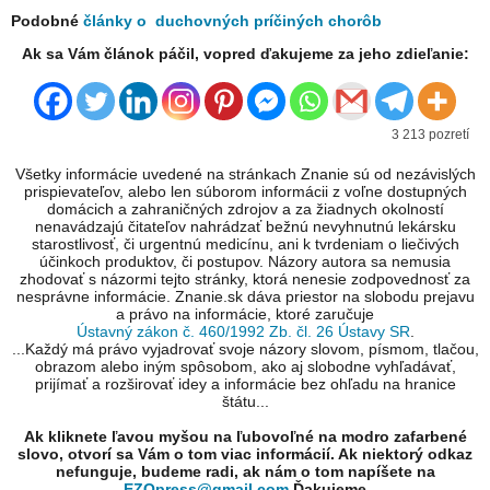
Podobné
články o duchovných príčiných chorôb
Ak sa Vám článok páčil, vopred ďakujeme za jeho zdieľanie:
3 213 pozretí
Všetky informácie uvedené na stránkach Znanie sú od nezávislých
prispievateľov, alebo len súborom informácii z voľne dostupných
domácich a zahraničných zdrojov a za žiadnych okolností
nenavádzajú čitateľov nahrádzať bežnú nevyhnutnú lekársku
starostlivosť, či urgentnú medicínu, ani k tvrdeniam o liečivých
účinkoch produktov, či postupov. Názory autora sa nemusia
zhodovať s názormi tejto stránky, ktorá nenesie zodpovednosť za
nesprávne informácie. Znanie.sk dáva priestor na slobodu prejavu
a právo na informácie, ktoré zaručuje
Ústavný zákon č. 460/1992 Zb. čl. 26 Ústavy SR
.
...Každý má právo vyjadrovať svoje názory slovom, písmom, tlačou,
obrazom alebo iným spôsobom, ako aj slobodne vyhľadávať,
prijímať a rozširovať idey a informácie bez ohľadu na hranice
štátu...
Ak kliknete ľavou myšou na ľubovoľné na modro zafarbené
slovo, otvorí sa Vám o tom viac informácií. Ak niektorý odkaz
nefunguje, budeme radi, ak nám o tom napíšete na
EZOpress@gmail.com
Ďakujeme