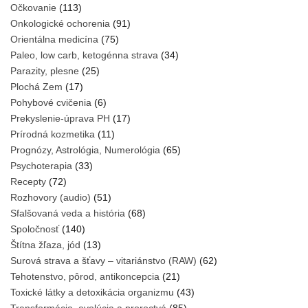
Očkovanie
(113)
Onkologické ochorenia
(91)
Orientálna medicína
(75)
Paleo, low carb, ketogénna strava
(34)
Parazity, plesne
(25)
Plochá Zem
(17)
Pohybové cvičenia
(6)
Prekyslenie-úprava PH
(17)
Prírodná kozmetika
(11)
Prognózy, Astrológia, Numerológia
(65)
Psychoterapia
(33)
Recepty
(72)
Rozhovory (audio)
(51)
Sfalšovaná veda a história
(68)
Spoločnosť
(140)
Štítna žľaza, jód
(13)
Surová strava a šťavy – vitariánstvo (RAW)
(62)
Tehotenstvo, pôrod, antikoncepcia
(21)
Toxické látky a detoxikácia organizmu
(43)