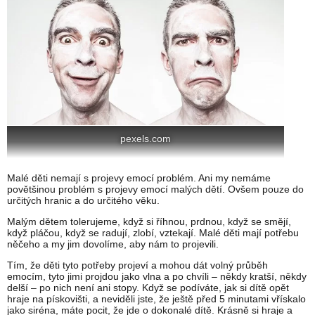
pexels.com
Malé děti nemají s projevy emocí problém. Ani my nemáme
povětšinou problém s projevy emocí malých dětí. Ovšem pouze do
určitých hranic a do určitého věku.
Malým dětem tolerujeme, když si říhnou, prdnou, když se smějí,
když pláčou, když se radují, zlobí, vztekají. Malé děti mají potřebu
něčeho a my jim dovolíme, aby nám to projevili.
Tím, že děti tyto potřeby projeví a mohou dát volný průběh
emocím, tyto jimi projdou jako vlna a po chvíli – někdy kratší, někdy
delší – po nich není ani stopy. Když se podíváte, jak si dítě opět
hraje na pískovišti, a neviděli jste, že ještě před 5 minutami vřískalo
jako siréna, máte pocit, že jde o dokonalé dítě. Krásně si hraje a