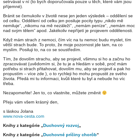
setrvávat v ní (to bych doporučovala pouze u těch, které vám jsou
příjemné).
Bránit se čemukoliv v životě nese jen jeden výsledek – oddělení se
od celku. Oddělení od celku jen posiluje pocity typu „nikdo mě
nemiluje“, „nikomu na mě nezáleží“, „nemám peníze“, „nemám moc
nad svým tělem“ apod. Jakékoliv nepříjetí je projevem oddělenosti.
Když mám strach z nemoci, čím víc na tu nemoc budu myslet, tím
větší strach bude. To proto, že moje pozornost jde tam, na co
myslím. Posiluji to, na co se soustředím.
Tím, že dovolím strachu, aby se projevil, všimnu si ho a začnu ho
zpracovávat (uvědomím si, že tu je a hledám v sobě, proč mám
potřebu si strach přitahovat, dovolím mu, aby se projevil a pak ho
propustím – více zde ), o to rychleji ho mohu propustit ze svého
života. Předá mi tu informaci, kvůli které tu byl a nebude ho víc
třeba.
Nezapomeňte! Jen to, co vlastníte, můžete změnit
Přeju vám všem krásný den,
s láskou Jolana
www.nova-cesta.com
Knihy z kategórie „
Duchovný rozvoj
„
Knihy z kategórie „
Duchovné príčiny chorôb
“