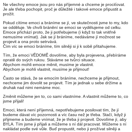
Ne všechny emoce jsou pro nás příjemné a chceme je prociťovat.
Je ale třeba pochopit, proč je důležité i takové emoce připustit a
prožít.
Pokud cítíme emoci a bráníme se jí, ve skutečnosti jsme to my, kdo
se odděluje. Ve chvíli bránění se emoci se vydělujeme od celku.
Emoce přichází proto, že ji potřebujeme (i když to tak vnitřně
nemusíme vnímat). Jak se jí bráníme, nedáváme jí možnost se
projevit a ona proto setrvává.
Čím víc se emoci bráníme, tím silněji si ji k sobě přitahujeme.
Tím, že emoci VĚDOMĚ dovolíme, aby byla projevena, přebíráme
opratě do svých rukou. Stáváme se tvůrci situace.
Abychom mohli emoce měnit, musíme je vlastnit.
Abychom je mohli vlastnit, musíme je přijmout!
Často se stává, že se emocím bráníme, nechceme je přijmout,
nechceme jim dovolit se projevit. Tím je jednak u sebe držíme a
druhak nad nimi nemáme moc.
Změnit můžeme jen to, co sami vlastníme. A vlastnit můžeme to, co
jsme přijali!
Emoci, která není příjemná, nepotřebujeme posilovat tím, že jí
budeme dávat víc pozornosti a víc času než je třeba. Stačí, když ji
přijmeme a budeme vnímat, že je třeba ji projevit. Dovolíme jí, aby
BYLA. Tím jsme ji přijali a můžeme s ní dál pracovat. Můžeme s ní
nakládat podle své vůle. Buď propustit, nebo ji prožívat silněji a