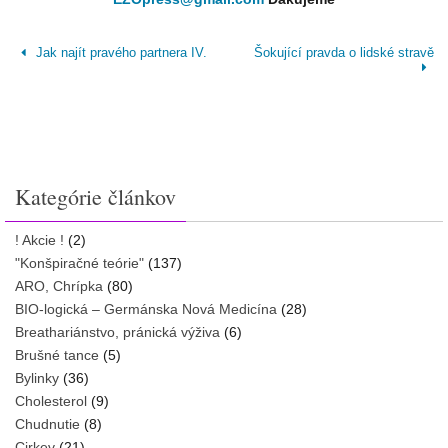
Jak najít pravého partnera IV.
Šokující pravda o lidské stravě
Kategórie článkov
! Akcie !
(2)
"Konšpiračné teórie"
(137)
ARO, Chrípka
(80)
BIO-logická – Germánska Nová Medicína
(28)
Breathariánstvo, pránická výživa
(6)
Brušné tance
(5)
Bylinky
(36)
Cholesterol
(9)
Chudnutie
(8)
Cirkev
(21)