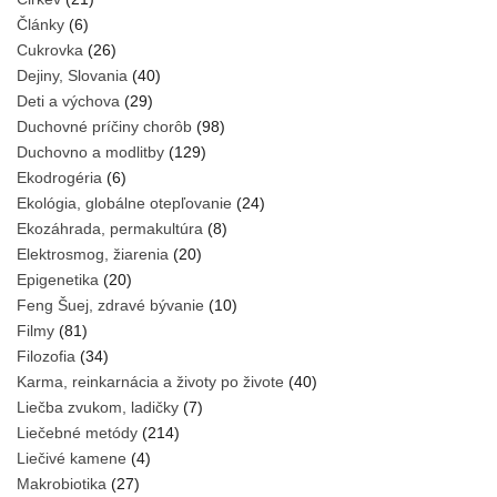
Články
(6)
Cukrovka
(26)
Dejiny, Slovania
(40)
Deti a výchova
(29)
Duchovné príčiny chorôb
(98)
Duchovno a modlitby
(129)
Ekodrogéria
(6)
Ekológia, globálne otepľovanie
(24)
Ekozáhrada, permakultúra
(8)
Elektrosmog, žiarenia
(20)
Epigenetika
(20)
Feng Šuej, zdravé bývanie
(10)
Filmy
(81)
Filozofia
(34)
Karma, reinkarnácia a životy po živote
(40)
Liečba zvukom, ladičky
(7)
Liečebné metódy
(214)
Liečivé kamene
(4)
Makrobiotika
(27)