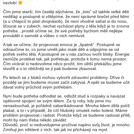
nezlobí
Čím jsme starší, tím častěji slýcháme, že „toto“ už takhle velké děti
nedělají a postupně si vštěpíme, že není správné brečet před lidmi
(a u chlapců to platí dvojnásob), že není vhodné sahat si do nosu,
šťourat se v zubech, nechat vycházet plyny z těla když je to zrovna
potřeba…prostě učíme se, že své potřeby bychom měli nejlépe
provádět o samotě a vůbec o nich nemluvit.
A tak se učíme, že projevovat emoce je „špatně“. Postupně se
odnaučíme to, co jsme uměli jako malé děti a odpojíme se od
potřeb svého těla. A postupně se v nás začnou tvořit bloky. Energie
nemůže protékat tak, jak potřebuje, protože k tomu nemá prostor.
Čím víckrát si nedovolíme něco prožít, tím větší překážku jsme
stvořili a o to obtížněji se jí pak budeme zbavovat.
Po letech se z bloků mohou vytvořit zdravotní problémy. Dříve či
později se jimi budeme muset začít zabývat. A opět se budeme učit
dávat volný průchod svým potřebám.
Nyní bude potřeba odhodlat se, odložit stud a rozpaky a navázat
opětovné spojení se svým tělem. Za ty roky, kdy jsme mu
nenaslouchali, je pořádně zabarikádované. Mnoha lidem dělá potíž
plakat, a to i v případě, že cítí hluboký smutek nebo bolest. Máme
problém projevovat i radost. Protože když se budeme radovat příliš,
mohl by nám třeba někdo závidět.
Důvodů, proč si nedovolujeme prožívat naplno svůj život, je mnoho.
Zmiňuji jen některé z nich, tak jak mi přicházejí na mysl.