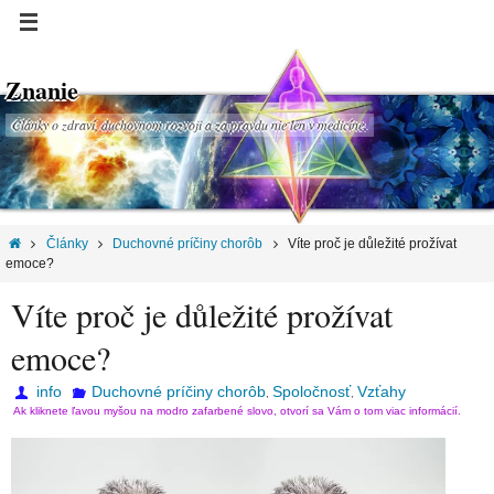
Znanie
Články o zdraví, duchovnom rozvoji a za pravdu nie len v medicíne.
Články
Duchovné príčiny chorôb
Víte proč je důležité prožívat
emoce?
Víte proč je důležité prožívat
emoce?
info
Duchovné príčiny chorôb
Spoločnosť
Vzťahy
,
,
Ak kliknete ľavou myšou na modro zafarbené slovo, otvorí sa Vám o tom viac informácií.