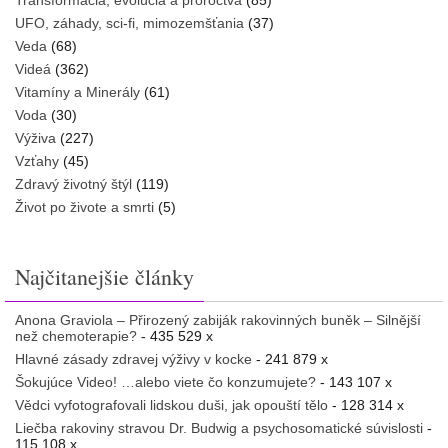
Transformácia, evolúcia a proroctvá
(85)
UFO, záhady, sci-fi, mimozemšťania
(37)
Veda
(68)
Videá
(362)
Vitamíny a Minerály
(61)
Voda
(30)
Výživa
(227)
Vzťahy
(45)
Zdravý životný štýl
(119)
Život po živote a smrti
(5)
Najčitanejšie články
Anona Graviola – Přirozený zabiják rakovinných buněk – Silnější
než chemoterapie?
- 435 529 x
Hlavné zásady zdravej výživy v kocke
- 241 879 x
Šokujúce Video! …alebo viete čo konzumujete?
- 143 107 x
Vědci vyfotografovali lidskou duši, jak opouští tělo
- 128 314 x
Liečba rakoviny stravou Dr. Budwig a psychosomatické súvislosti
-
115 108 x