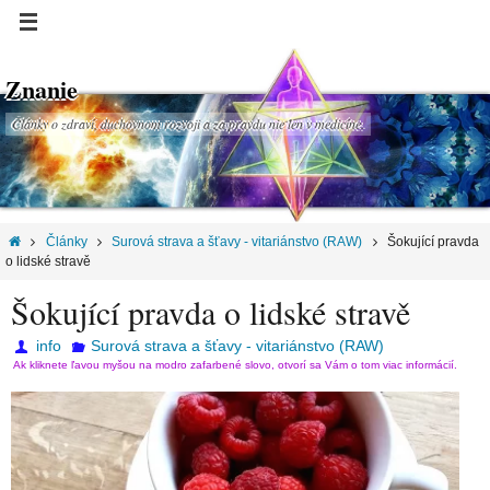
Znanie
Články o zdraví, duchovnom rozvoji a za pravdu nie len v medicíne.
Články
Surová strava a šťavy - vitariánstvo (RAW)
Šokující pravda
o lidské stravě
Šokující pravda o lidské stravě
info
Surová strava a šťavy - vitariánstvo (RAW)
Ak kliknete ľavou myšou na modro zafarbené slovo, otvorí sa Vám o tom viac informácií.