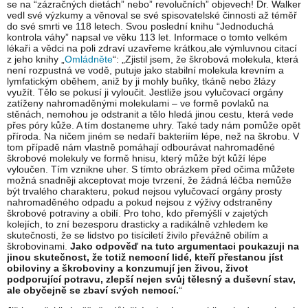
se na “zázračných dietách” nebo” revolučních” objevech! Dr. Walker
vedl své výzkumy a věnoval se své spisovatelské činnosti až téměř
do své smrti ve 118 letech. Svou poslední knihu “Jednoduchá
kontrola váhy” napsal ve věku 113 let. Informace o tomto velkém
lékaři a vědci na poli zdraví uzavřeme krátkou,ale výmluvnou citací
z jeho knihy „
Omládněte
“: „Zjistil jsem, že škrobová molekula, která
není rozpustná ve vodě, putuje jako stabilní molekula krevním a
lymfatickým oběhem, aniž by ji mohly buňky, tkáně nebo žlázy
využít. Tělo se pokusí ji vyloučit. Jestliže jsou vylučovací orgány
zatíženy nahromaděnými molekulami – ve formě povlaků na
stěnách, nemohou je odstranit a tělo hledá jinou cestu, která vede
přes póry kůže. A tím dostaneme uhry. Také tady nám pomůže opět
příroda. Na ničem jiném se nedaří bakteriím lépe, než na škrobu. V
tom případě nám vlastně pomáhají odbourávat nahromaděné
škrobové molekuly ve formě hnisu, který může být kůží lépe
vyloučen. Tím vznikne uher. S tímto obrázkem před očima můžete
možná snadněji akceptovat moje tvrzení, že žádná léčba nemůže
být trvalého charakteru, pokud nejsou vylučovací orgány prosty
nahromaděného odpadu a pokud nejsou z výživy odstraněny
škrobové potraviny a obilí. Pro toho, kdo přemýšlí v zajetých
kolejích, to zní bezesporu drasticky a radikálně vzhledem ke
skutečnosti, že se lidstvo po tisíciletí živilo převážně obilím a
škrobovinami.
Jako odpověď na tuto argumentaci poukazuji na
jinou skutečnost, že totiž nemocní lidé, kteří přestanou jíst
obiloviny a škroboviny a konzumují jen živou, život
podporující potravu, zlepší nejen svůj tělesný a duševní stav,
ale obyčejně se zbaví svých nemocí.
“