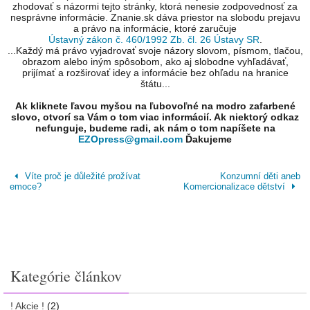
zhodovať s názormi tejto stránky, ktorá nenesie zodpovednosť za
nesprávne informácie. Znanie.sk dáva priestor na slobodu prejavu
a právo na informácie, ktoré zaručuje
Ústavný zákon č. 460/1992 Zb. čl. 26 Ústavy SR
.
...Každý má právo vyjadrovať svoje názory slovom, písmom, tlačou,
obrazom alebo iným spôsobom, ako aj slobodne vyhľadávať,
prijímať a rozširovať idey a informácie bez ohľadu na hranice
štátu...
Ak kliknete ľavou myšou na ľubovoľné na modro zafarbené
slovo, otvorí sa Vám o tom viac informácií. Ak niektorý odkaz
nefunguje, budeme radi, ak nám o tom napíšete na
EZOpress@gmail.com
Ďakujeme
Víte proč je důležité prožívat
Konzumní děti aneb
emoce?
Komercionalizace dětství
Kategórie článkov
! Akcie !
(2)