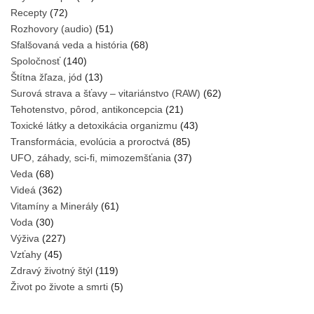
Recepty
(72)
Rozhovory (audio)
(51)
Sfalšovaná veda a história
(68)
Spoločnosť
(140)
Štítna žľaza, jód
(13)
Surová strava a šťavy – vitariánstvo (RAW)
(62)
Tehotenstvo, pôrod, antikoncepcia
(21)
Toxické látky a detoxikácia organizmu
(43)
Transformácia, evolúcia a proroctvá
(85)
UFO, záhady, sci-fi, mimozemšťania
(37)
Veda
(68)
Videá
(362)
Vitamíny a Minerály
(61)
Voda
(30)
Výživa
(227)
Vzťahy
(45)
Zdravý životný štýl
(119)
Život po živote a smrti
(5)