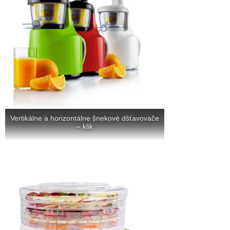
Vertikálne a horizontálne šnekové dšťavovače
– klik