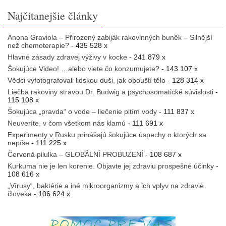
Najčitanejšie články
Anona Graviola – Přirozený zabiják rakovinných buněk – Silnější
než chemoterapie?
- 435 528 x
Hlavné zásady zdravej výživy v kocke
- 241 879 x
Šokujúce Video! …alebo viete čo konzumujete?
- 143 107 x
Vědci vyfotografovali lidskou duši, jak opouští tělo
- 128 314 x
Liečba rakoviny stravou Dr. Budwig a psychosomatické súvislosti
-
115 108 x
Šokujúca „pravda“ o vode – liečenie pitím vody
- 111 837 x
Neuveríte, v čom všetkom nás klamú
- 111 691 x
Experimenty v Rusku prinášajú šokujúce úspechy o ktorých sa
nepíše
- 111 225 x
Červená pilulka – GLOBÁLNÍ PROBUZENÍ
- 108 687 x
Kurkuma nie je len korenie. Objavte jej zdraviu prospešné účinky
-
108 616 x
„Vírusy“, baktérie a iné mikroorganizmy a ich vplyv na zdravie
človeka
- 106 624 x