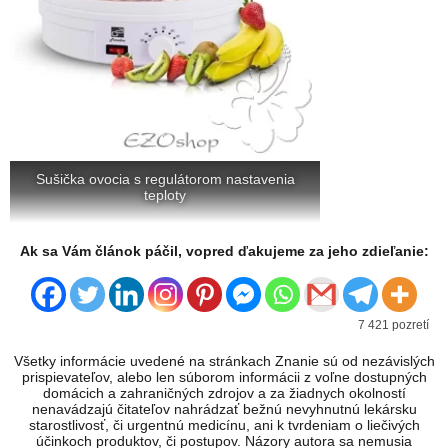
Sušička ovocia s regulátorom nastavenia
teploty
Ak sa Vám článok páčil, vopred ďakujeme za jeho zdieľanie:
7 421 pozretí
Všetky informácie uvedené na stránkach Znanie sú od nezávislých
prispievateľov, alebo len súborom informácii z voľne dostupných
domácich a zahraničných zdrojov a za žiadnych okolností
nenavádzajú čitateľov nahrádzať bežnú nevyhnutnú lekársku
starostlivosť, či urgentnú medicínu, ani k tvrdeniam o liečivých
účinkoch produktov, či postupov. Názory autora sa nemusia