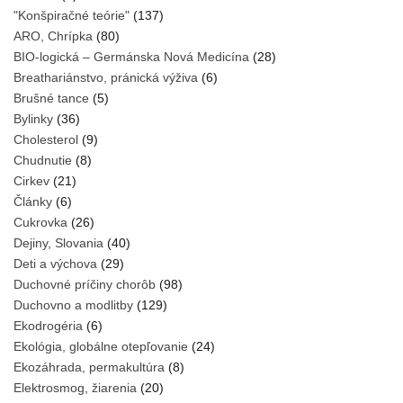
"Konšpiračné teórie"
(137)
ARO, Chrípka
(80)
BIO-logická – Germánska Nová Medicína
(28)
Breathariánstvo, pránická výživa
(6)
Brušné tance
(5)
Bylinky
(36)
Cholesterol
(9)
Chudnutie
(8)
Cirkev
(21)
Články
(6)
Cukrovka
(26)
Dejiny, Slovania
(40)
Deti a výchova
(29)
Duchovné príčiny chorôb
(98)
Duchovno a modlitby
(129)
Ekodrogéria
(6)
Ekológia, globálne otepľovanie
(24)
Ekozáhrada, permakultúra
(8)
Elektrosmog, žiarenia
(20)