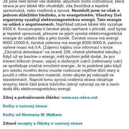
Již jsme řekli téměř vše důležité, abychom mohli rozhodnout, která
strava je pro lidské tělo vhodnější, zda živočišná a tepelně
upravovaná, nebo rostlinná a syrová.
Nezmínili jsme se však o
jednom důležitém hledisku, a to energetickém. Všechny živé
organizmy vyzařují elektromagnetickou energii. Tato energie
se udává v angstroemech.
Například zdravé lidské tělo vyzařuje
6500 A. Konzumujete-li čerstvé plody natrhané v přírodě, aniž byste
je tepelně upravovali, přesune se jejich vysoká elektromagnetická
energie do vašeho těla a jeho buněk. Čerstvé ovoce má energii
8000-10000 A, čerstvá zelenina má energii 8000-9000 A, zatímco
vařené maso má 0 A. (Zájemci najdou více informací v knize
„Zázračná detoxikace“ na straně 108, včetně přehledné tabulky.)
Když už se bavíme o energii, měli bychom ještě dodat, že pro
trávení bílkovin (maso, vejce) a složených cukrů (rafinovaný cukr)
se spotřebuje značné množství energie. Je to podobné jako když
pro stavbu nového domu musíte rozbourat nejdříve dům starý a
použít z něho stavební materiál, místo abyste jej nakoupili ve
stavebninách. Naproti tomu syrová rostlinná strava obsahuje
enzymy, které část práce trávícího ústrojí vykonají za ně a navíc
dodá tělu elektromagnetickou energii.
Zdroj a pokračovanie článku:
www.cez-okno.net
Knihy o surovej strave
Knihy od Normana W. Walkera
Zdravé
recepty a články o surovej strave