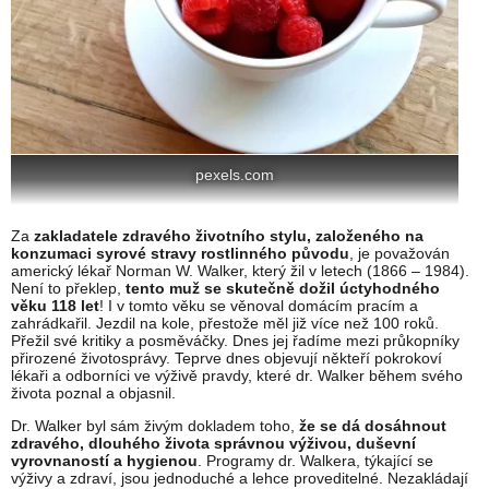
pexels.com
Za
zakladatele zdravého životního stylu, založeného na
konzumaci syrové stravy rostlinného původu
, je považován
americký lékař Norman W. Walker, který žil v letech (1866 – 1984).
Není to překlep,
tento muž se skutečně dožil úctyhodného
věku 118 let
! I v tomto věku se věnoval domácím pracím a
zahrádkařil. Jezdil na kole, přestože měl již více než 100 roků.
Přežil své kritiky a posměváčky. Dnes jej řadíme mezi průkopníky
přirozené životosprávy. Teprve dnes objevují někteří pokrokoví
lékaři a odborníci ve výživě pravdy, které dr. Walker během svého
života poznal a objasnil.
Dr. Walker byl sám živým dokladem toho,
že se dá dosáhnout
zdravého, dlouhého života správnou výživou, duševní
vyrovnaností a hygienou
. Programy dr. Walkera, týkající se
výživy a zdraví, jsou jednoduché a lehce proveditelné. Nezakládají