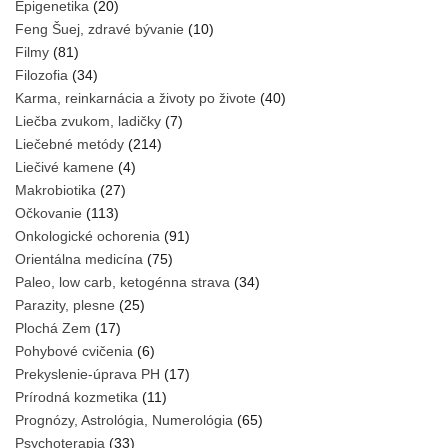
Epigenetika
(20)
Feng Šuej, zdravé bývanie
(10)
Filmy
(81)
Filozofia
(34)
Karma, reinkarnácia a životy po živote
(40)
Liečba zvukom, ladičky
(7)
Liečebné metódy
(214)
Liečivé kamene
(4)
Makrobiotika
(27)
Očkovanie
(113)
Onkologické ochorenia
(91)
Orientálna medicína
(75)
Paleo, low carb, ketogénna strava
(34)
Parazity, plesne
(25)
Plochá Zem
(17)
Pohybové cvičenia
(6)
Prekyslenie-úprava PH
(17)
Prírodná kozmetika
(11)
Prognózy, Astrológia, Numerológia
(65)
Psychoterapia
(33)