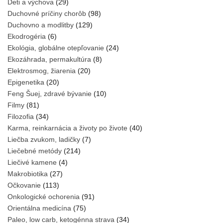
Deti a výchova
(29)
Duchovné príčiny chorôb
(98)
Duchovno a modlitby
(129)
Ekodrogéria
(6)
Ekológia, globálne otepľovanie
(24)
Ekozáhrada, permakultúra
(8)
Elektrosmog, žiarenia
(20)
Epigenetika
(20)
Feng Šuej, zdravé bývanie
(10)
Filmy
(81)
Filozofia
(34)
Karma, reinkarnácia a životy po živote
(40)
Liečba zvukom, ladičky
(7)
Liečebné metódy
(214)
Liečivé kamene
(4)
Makrobiotika
(27)
Očkovanie
(113)
Onkologické ochorenia
(91)
Orientálna medicína
(75)
Paleo, low carb, ketogénna strava
(34)