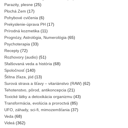
Parazity, plesne
(25)
Plochá Zem
(17)
Pohybové cvičenia
(6)
Prekyslenie-úprava PH
(17)
Prírodná kozmetika
(11)
Prognózy, Astrológia, Numerológia
(65)
Psychoterapia
(33)
Recepty
(72)
Rozhovory (audio)
(51)
Sfalšovaná veda a história
(68)
Spoločnosť
(140)
Štítna žľaza, jód
(13)
Surová strava a šťavy – vitariánstvo (RAW)
(62)
Tehotenstvo, pôrod, antikoncepcia
(21)
Toxické látky a detoxikácia organizmu
(43)
Transformácia, evolúcia a proroctvá
(85)
UFO, záhady, sci-fi, mimozemšťania
(37)
Veda
(68)
Videá
(362)