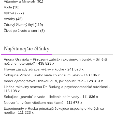
Vitamíny a Minerály
(61)
Voda
(30)
Výživa
(227)
Vzťahy
(45)
Zdravý životný štýl
(119)
Život po živote a smrti
(5)
Najčitanejšie články
Anona Graviola – Přirozený zabiják rakovinných buněk – Silnější
než chemoterapie?
- 435 523 x
Hlavné zásady zdravej výživy v kocke
- 241 878 x
Šokujúce Video! …alebo viete čo konzumujete?
- 143 106 x
Vědci vyfotografovali lidskou duši, jak opouští tělo
- 128 313 x
Liečba rakoviny stravou Dr. Budwig a psychosomatické súvislosti
-
115 108 x
Šokujúca „pravda“ o vode – liečenie pitím vody
- 111 836 x
Neuveríte, v čom všetkom nás klamú
- 111 678 x
Experimenty v Rusku prinášajú šokujúce úspechy o ktorých sa
nepíše
- 111 223 x