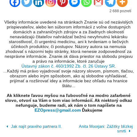
2 688 pozretí
Všetky informácie uvedené na stránkach Znanie sú od nezávislých
prispievateľov, alebo len súborom informácii z voľne dostupných
domácich a zahraničných zdrojov a za žiadnych okolností
nenavádzajú čitateľov nahrádzať bežnú nevyhnutnú lekársku
starostlivosť, či urgentnú medicínu, ani k tvrdeniam o liečivých
účinkoch produktov, či postupov. Názory autora sa nemusia
zhodovať s názormi tejto stránky, ktorá nenesie zodpovednosť za
nesprávne informácie. Znanie.sk dáva priestor na slobodu prejavu
a právo na informácie, ktoré zaručuje
Ústavný zákon č. 460/1992 Zb. čl. 26 Ústavy SR
.
...Každý má právo vyjadrovať svoje názory slovom, písmom, tlačou,
obrazom alebo iným spôsobom, ako aj slobodne vyhľadávať,
prijímať a rozširovať idey a informácie bez ohľadu na hranice
štátu...
Ak kliknete ľavou myšou na ľubovoľné na modro zafarbené
slovo, otvorí sa Vám o tom viac informácií. Ak niektorý odkaz
nefunguje, budeme radi, ak nám o tom napíšete na
EZOpress@gmail.com
Ďakujeme
Jak najít pravého partnera II.
Anita Moorjani: Zážitky blízkej
smrti