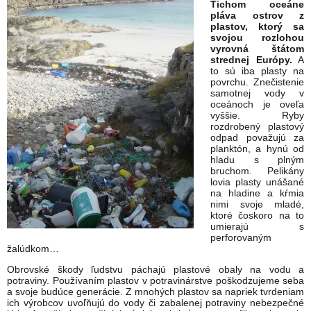
Tichom oceáne
pláva ostrov z
plastov, ktorý sa
svojou rozlohou
vyrovná štátom
strednej Európy.
A
to sú iba plasty na
povrchu. Znečistenie
samotnej vody v
oceánoch je oveľa
vyššie. Ryby
rozdrobený plastový
odpad považujú za
planktón, a hynú od
hladu s plným
bruchom. Pelikány
lovia plasty unášané
na hladine a kŕmia
nimi svoje mladé,
ktoré čoskoro na to
umierajú s
perforovaným
žalúdkom…
Obrovské škody ľudstvu páchajú plastové obaly na vodu a
potraviny. Používaním plastov v potravinárstve poškodzujeme seba
a svoje budúce generácie. Z mnohých plastov sa napriek tvrdeniam
ich výrobcov uvoľňujú do vody či zabalenej potraviny nebezpečné