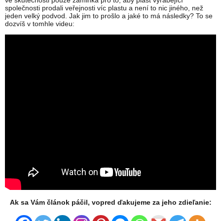
ve skutečnosti pouze záminka pro to, aby plast vyrábějící
společnosti prodali veřejnosti víc plastu a není to nic jiného, než
jeden velký podvod. Jak jim to prošlo a jaké to má následky? To se
dozvíš v tomhle videu:
Ak sa Vám článok páčil, vopred ďakujeme za jeho zdieľanie: