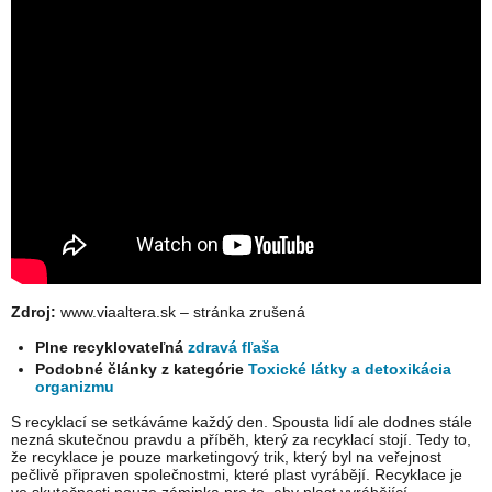
Zdroj:
www.viaaltera.sk – stránka zrušená
Plne recyklovateľná
zdravá fľaša
Podobné články z kategórie
Toxické látky a detoxikácia
organizmu
S recyklací se setkáváme každý den. Spousta lidí ale dodnes stále
nezná skutečnou pravdu a příběh, který za recyklací stojí. Tedy to,
že recyklace je pouze marketingový trik, který byl na veřejnost
pečlivě připraven společnostmi, které plast vyrábějí. Recyklace je