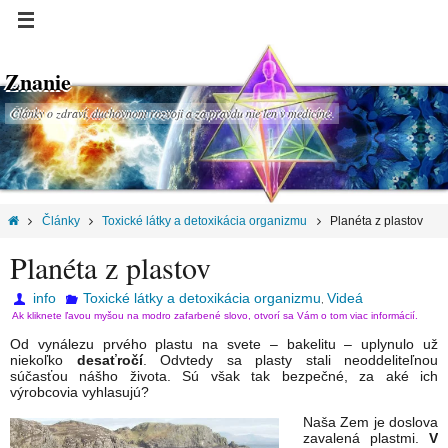
Znanie
Články o zdraví, duchovnom rozvoji a za pravdu nie len v medicíne.
Články
Toxické látky a detoxikácia organizmu
Planéta z plastov
Planéta z plastov
info
Toxické látky a detoxikácia organizmu
Videá
,
Ak kliknete ľavou myšou na modro zafarbené slovo, otvorí sa Vám o tom viac informácií.
Od vynálezu prvého plastu na svete – bakelitu – uplynulo už
niekoľko
desaťročí
. Odvtedy sa plasty stali neoddeliteľnou
súčasťou nášho života. Sú však tak bezpečné, za aké ich
výrobcovia vyhlasujú?
Naša Zem je doslova
zavalená plastmi.
V