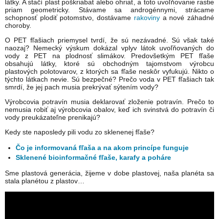
látky. A stačí plast poškriabať alebo ohriať, a toto uvoľňovanie rastie
priam geometricky. Stávame sa androgénnymi, strácame
schopnosť plodiť potomstvo, dostávame
rakoviny
a nové záhadné
choroby.
O PET fľašiach priemysel tvrdí, že sú nezávadné. Sú však také
naozaj? Nemecký výskum dokázal vplyv látok uvoľňovaných do
vody z PET na plodnosť slimákov. Predovšetkým PET fľaše
obsahujú látky, ktoré sú obchodným tajomstvom výrobcu
plastových polotovarov, z ktorých sa fľaše neskôr vyfukujú. Nikto o
týchto látkach nevie. Sú bezpečné? Prečo voda v PET fľašiach tak
smrdí, že jej pach musia prekrývať sýtením vody?
Výrobcovia potravín musia deklarovať zloženie potravín. Prečo to
nemusia robiť aj výrobcovia obalov, keď ich svinstvá do potravín či
vody preukázateľne prenikajú?
Kedy ste naposledy pili vodu zo sklenenej fľaše?
Čo je informovaná fľaša a na akom princípe funguje
Sklenené bioinformačné fľaše, karafy a poháre
Sme plastová generácia, žijeme v dobe plastovej, naša planéta sa
stala planétou z plastov…