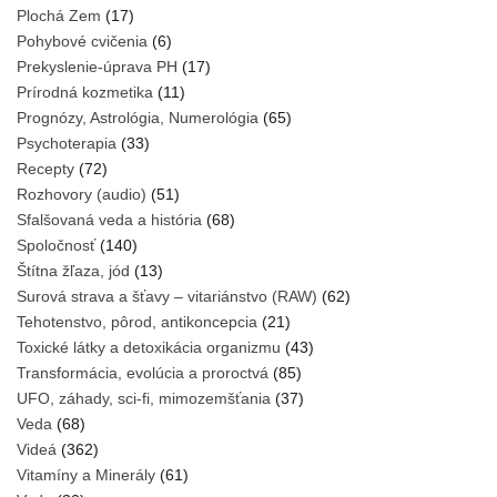
Plochá Zem
(17)
Pohybové cvičenia
(6)
Prekyslenie-úprava PH
(17)
Prírodná kozmetika
(11)
Prognózy, Astrológia, Numerológia
(65)
Psychoterapia
(33)
Recepty
(72)
Rozhovory (audio)
(51)
Sfalšovaná veda a história
(68)
Spoločnosť
(140)
Štítna žľaza, jód
(13)
Surová strava a šťavy – vitariánstvo (RAW)
(62)
Tehotenstvo, pôrod, antikoncepcia
(21)
Toxické látky a detoxikácia organizmu
(43)
Transformácia, evolúcia a proroctvá
(85)
UFO, záhady, sci-fi, mimozemšťania
(37)
Veda
(68)
Videá
(362)
Vitamíny a Minerály
(61)