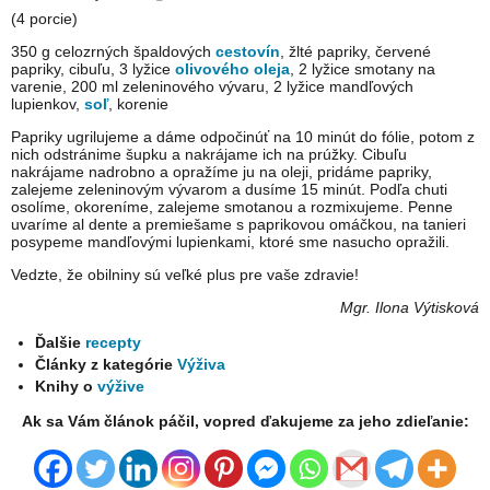
(4 porcie)
350 g celozrných špaldových
cestovín
, žlté papriky, červené
papriky, cibuľu, 3 lyžice
olivového oleja
, 2 lyžice smotany na
varenie, 200 ml zeleninového vývaru, 2 lyžice mandľových
lupienkov,
soľ
, korenie
Papriky ugrilujeme a dáme odpočinúť na 10 minút do fólie, potom z
nich odstránime šupku a nakrájame ich na prúžky. Cibuľu
nakrájame nadrobno a opražíme ju na oleji, pridáme papriky,
zalejeme zeleninovým vývarom a dusíme 15 minút. Podľa chuti
osolíme, okoreníme, zalejeme smotanou a rozmixujeme. Penne
uvaríme al dente a premiešame s paprikovou omáčkou, na tanieri
posypeme mandľovými lupienkami, ktoré sme nasucho opražili.
Vedzte, že obilniny sú veľké plus pre vaše zdravie!
Mgr. Ilona Výtisková
Ďalšie
recepty
Články z kategórie
Výživa
Knihy o
výžive
Ak sa Vám článok páčil, vopred ďakujeme za jeho zdieľanie: