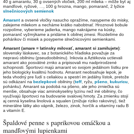
40 g amarantu, 30 g ovsených vločiek, 200 ml mlieka – môže byť aj
mandľové, ryžové, …, 100 g hrozna, mango, pomaranč, 2 lyžice
slnečnicových semienok
Amarant
a ovsené vločky nasucho opražíme, nasypeme do misky,
zalejeme mliekom a necháme krátko nabobtnať. Hroznové bobule
rozpolíme, vyberieme jadierka, mango nakrájame na kúsky,
pomaranč vyžmýkame a pridáme k obilnej zmesi. Rozdelíme do
pohárikov či misiek a posypeme slnečnicovými semienkami.
Amarant (amare = latinsky milovať, amarant si zamilujete)
:
slovensky láskavec, sa z botanického hľadiska považuje za
nepravú obilninu (pseudoobilninu). Inkovia a Aztékovia uctievali
amarant ako posvätné zrnko a pripisovali mu nadprirodzené
schopnosti. Športovci majú amarant vo svojom jedálnom lístku pre
jeho biologicky kvalitnú hodnotu. Amarant neobsahuje lepok, je
teda vhodný pre ľudí s celiakiou a spestrí im jedálny lístok, pretože
sú odkázaní na
bezlepkové
obilniny (
teff
, ryžu,
pšeno
,
kukuricu
,
pohánku). Amarant sa podobá na pšeno, ale jeho zrniečka sú
menšie, obsahuje viac aminokyseliny lyzínu než iné obilniny, čo
využívajú športovci na budovanie svalovej hmoty. Za zmienku stojí
aj cenná kyselina linolová a squalen (znižuje riziko rakoviny), tiež
minerálne látky ako vápnik, železo, zinok, horčík a vitamíny radu B
a vitamín E.
Špaldové penne s paprikovou omáčkou a
mandľovými lupienkami