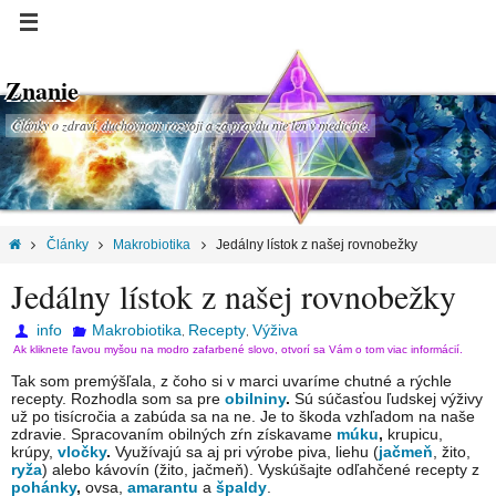
Znanie
Články o zdraví, duchovnom rozvoji a za pravdu nie len v medicíne.
Články
Makrobiotika
Jedálny lístok z našej rovnobežky
Jedálny lístok z našej rovnobežky
info
Makrobiotika
Recepty
Výživa
,
,
Ak kliknete ľavou myšou na modro zafarbené slovo, otvorí sa Vám o tom viac informácií.
Tak som premýšľala, z čoho si v marci uvaríme chutné a rýchle
recepty. Rozhodla som sa pre
obilniny
.
Sú súčasťou ľudskej výživy
už po tisícročia a zabúda sa na ne. Je to škoda vzhľadom na naše
zdravie. Spracovaním obilných zŕn získavame
múku
,
krupicu,
krúpy,
vločky
.
Využívajú sa aj pri výrobe piva, liehu (
jačmeň
, žito,
ryža
) alebo kávovín (žito, jačmeň). Vyskúšajte odľahčené recepty z
pohánky
,
ovsa,
amarantu
a
špaldy
.