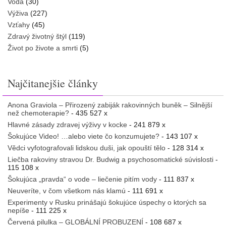
Voda
(30)
Výživa
(227)
Vzťahy
(45)
Zdravý životný štýl
(119)
Život po živote a smrti
(5)
Najčitanejšie články
Anona Graviola – Přirozený zabiják rakovinných buněk – Silnější
než chemoterapie?
- 435 527 x
Hlavné zásady zdravej výživy v kocke
- 241 879 x
Šokujúce Video! …alebo viete čo konzumujete?
- 143 107 x
Vědci vyfotografovali lidskou duši, jak opouští tělo
- 128 314 x
Liečba rakoviny stravou Dr. Budwig a psychosomatické súvislosti
-
115 108 x
Šokujúca „pravda“ o vode – liečenie pitím vody
- 111 837 x
Neuveríte, v čom všetkom nás klamú
- 111 691 x
Experimenty v Rusku prinášajú šokujúce úspechy o ktorých sa
nepíše
- 111 225 x
Červená pilulka – GLOBÁLNÍ PROBUZENÍ
- 108 687 x