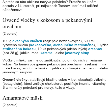
A prečo sa táto obilnina nazýva pohánka? Pretože sa k nám
dostala v 14. storočí, pri nájazdoch Tatárov, ktorí mali odlišné
náboženstvo.
Ovsené vločky s kokosom a pekanovými
orechami
(2 porcie)
100 g
ovsených vločiek
(najlepšie bezlepkových), 500 ml
ryžového mlieka (
kokosového, alebo iného rastlinného
), 1 lyžica
strúhaného kokosu
, 10 ks pekanových (alebo iných)
orechov
(cca 28 g), jablko, med,
karamel
, alebo
javorový sirup
Vločky v mlieku varíme do zmäknutia, potom do nich vmiešame
kokos. Na tanieri posypeme pekanovými orechami nasekanými na
malé kúsky, ozdobíme kúskami jablka a pokvapkáme medom alebo
javorovým sirupom.
Ovsené vločky:
stabilizujú hladinu cukru v krvi, obsahujú vlákninu
(betaglukán), ktorá znižuje cholesterol, posilňuje imunitu, vitamíny
B a minerály potrebné pre nervy, kožu a vlasy.
Amarantové müsli
(2 porcie)