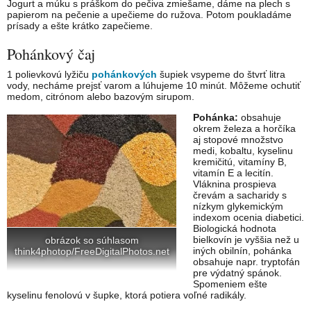
Jogurt a múku s práškom do pečiva zmiešame, dáme na plech s
papierom na pečenie a upečieme do ružova. Potom poukladáme
prísady a ešte krátko zapečieme.
Pohánkový čaj
1 polievkovú lyžiču
pohánkových
šupiek vsypeme do štvrť litra
vody, necháme prejsť varom a lúhujeme 10 minút. Môžeme ochutiť
medom, citrónom alebo bazovým sirupom.
Pohánka:
obsahuje
okrem železa a horčíka
aj stopové množstvo
medi, kobaltu, kyselinu
kremičitú, vitamíny B,
vitamín E a lecitín.
Vláknina prospieva
črevám a sacharidy s
nízkym glykemickým
indexom ocenia diabetici.
Biologická hodnota
bielkovín je vyššia než u
obrázok so súhlasom
iných obilnín, pohánka
think4photop/FreeDigitalPhotos.net
obsahuje napr. tryptofán
pre výdatný spánok.
Spomeniem ešte
kyselinu fenolovú v šupke, ktorá potiera voľné radikály.