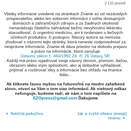
2 132 pozretí
Všetky informácie uvedené na stránkach Znanie sú od nezávislých
prispievateľov, alebo len súborom informácii z voľne dostupných
domácich a zahraničných zdrojov a za žiadnych okolností
nenavádzajú čitateľov nahrádzať bežnú nevyhnutnú lekársku
starostlivosť, či urgentnú medicínu, ani k tvrdeniam o liečivých
účinkoch produktov, či postupov. Názory autora sa nemusia
zhodovať s názormi tejto stránky, ktorá nenesie zodpovednosť za
nesprávne informácie. Znanie.sk dáva priestor na slobodu prejavu
a právo na informácie, ktoré zaručuje
Ústavný zákon č. 460/1992 Zb. čl. 26 Ústavy SR
.
...Každý má právo vyjadrovať svoje názory slovom, písmom, tlačou,
obrazom alebo iným spôsobom, ako aj slobodne vyhľadávať,
prijímať a rozširovať idey a informácie bez ohľadu na hranice
štátu...
Ak kliknete ľavou myšou na ľubovoľné na modro zafarbené
slovo, otvorí sa Vám o tom viac informácií. Ak niektorý odkaz
nefunguje, budeme radi, ak nám o tom napíšete na
EZOpress@gmail.com
Ďakujeme
Nutričná podvýživa
Jak si zvýšit vibrace (energii)
stravou