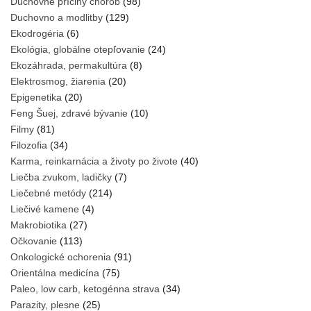
Duchovné príčiny chorôb
(98)
Duchovno a modlitby
(129)
Ekodrogéria
(6)
Ekológia, globálne otepľovanie
(24)
Ekozáhrada, permakultúra
(8)
Elektrosmog, žiarenia
(20)
Epigenetika
(20)
Feng Šuej, zdravé bývanie
(10)
Filmy
(81)
Filozofia
(34)
Karma, reinkarnácia a životy po živote
(40)
Liečba zvukom, ladičky
(7)
Liečebné metódy
(214)
Liečivé kamene
(4)
Makrobiotika
(27)
Očkovanie
(113)
Onkologické ochorenia
(91)
Orientálna medicína
(75)
Paleo, low carb, ketogénna strava
(34)
Parazity, plesne
(25)