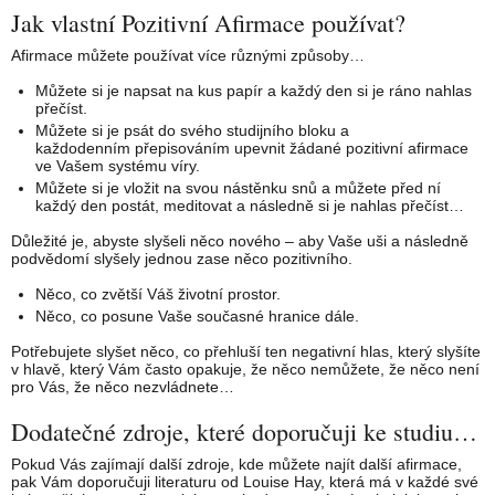
Jak vlastní Pozitivní Afirmace používat?
Afirmace můžete používat více různými způsoby…
Můžete si je napsat na kus papír a každý den si je ráno nahlas
přečíst.
Můžete si je psát do svého studijního bloku a
každodenním přepisováním upevnit žádané pozitivní afirmace
ve Vašem systému víry.
Můžete si je vložit na svou nástěnku snů a můžete před ní
každý den postát, meditovat a následně si je nahlas přečíst…
Důležité je, abyste slyšeli něco nového – aby Vaše uši a následně
podvědomí slyšely jednou zase něco pozitivního.
Něco, co zvětší Váš životní prostor.
Něco, co posune Vaše současné hranice dále.
Potřebujete slyšet něco, co přehluší ten negativní hlas, který slyšíte
v hlavě, který Vám často opakuje, že něco nemůžete, že něco není
pro Vás, že něco nezvládnete…
Dodatečné zdroje, které doporučuji ke studiu…
Pokud Vás zajímají další zdroje, kde můžete najít další afirmace,
pak Vám doporučuji literaturu od Louise Hay, která má v každé své