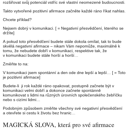
rozšiřovat svůj potenciál vstříc své vlastní neomezené budoucnosti.
Takto vytvořené pozitivní afirmace začněte každé ráno říkat nahlas.
Chcete příklad?
Nejsem dobrý v komunikaci. [ = Negativní přesvědčení, kterého se
držíte]
A pokud toto přesvědčení budete stále dokola omílat, tak to bude
skvělá negativní afirmace – nikam Vám nepomůže, maximálně k
tomu, že nebudete dobří v komunikaci, respektive tak, že
v komunikaci budete stále horší a horší…
Změňte to na:
V komunikaci jsem spontánní a den ode dne lepší a lepší… [ = Toto
je pozitivní afirmace]
Budete-li ji rok každé ráno opakovat, postupně začnete být v
komunikaci velmi dobří a dokonce začnete spontánně
komunikovat s lidmi na různých úrovních společenského žebříčku
nebo s cizími lidmi…
Podobným způsobem změňte všechny své negativní přesvědčení
a otevřete si cestu k životu bez hranic…
MAGICKÁ SLOVA, která pro své afirmace