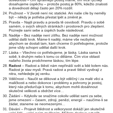
dovednosti – čím správnější postoj máme, tím více rychleji
dosahujeme úspěchu – protože postoj je 80%, kdežto znalosti
a dovednosti dělají často jen 20% rozdíl.
Pružnost – V životě není nic statické. Ani naše cíle by neměly
být – někdy je potřeba přestat lpět a změnit je.
Pravda – Najdi pravdu a pravda tě osvobodí. Pravdu o sobě
samém, o svých silných stránkách i prostorech pro zlepšení.
Poznejte sami sebe a úspěch bude následovat.
Naděje – Bez naděje není zítřku. Bez naděje není možnost
udělat další krok. Máme-li naději, máme vše nezbytné,
abychom se dostali tam, kam chceme či potřebujeme, protože
jsme vždy schopni udělat další krok.
Láska – Všechno co potřebujeme, je láska. Láska sama k
sobě, k druhým nebo k tomu co děláme. Čím více oblastí
našeho života prodchneme láskou, tím lépe.
Radost
– Radost a štěstí nám nepřináší svět a lidé kolem nás.
Radost je stav mysli. Pravá radost a pravé štěstí vyvěrají z
nitra, nehledejte jej venku.
Vděčnost – Naučit se děkovat a být vděčný i za malé věci a
maličkosti a nebo dokonce i problémy a pohromy je postoj,
který nás předurčuje k tomu, abychom mohli dosáhnout
skutečné velikosti a obdržet více…
Žádání – Kdykoliv se snažíme cokoliv udělat sami za sebe,
jsme omezení – časem, zdroji, penězi, energií – naučíme-li se
žádat, staneme se neomezenými…
Dávání – Projevit štědrost a velkorysost dokáží jen skutečně