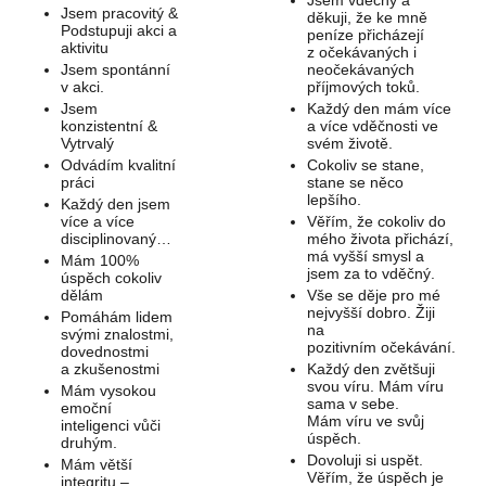
Jsem vděčný a
Jsem pracovitý &
děkuji, že ke mně
Podstupuji akci a
peníze přicházejí
aktivitu
z očekávaných i
Jsem spontánní
neočekávaných
v akci.
příjmových toků.
Jsem
Každý den mám více
konzistentní &
a více vděčnosti ve
Vytrvalý
svém životě.
Odvádím kvalitní
Cokoliv se stane,
práci
stane se něco
lepšího.
Každý den jsem
více a více
Věřím, že cokoliv do
disciplinovaný…
mého života přichází,
má vyšší smysl a
Mám 100%
jsem za to vděčný.
úspěch cokoliv
dělám
Vše se děje pro mé
nejvyšší dobro. Žiji
Pomáhám lidem
na
svými znalostmi,
pozitivním očekávání.
dovednostmi
a zkušenostmi
Každý den zvětšuji
svou víru. Mám víru
Mám vysokou
sama v sebe.
emoční
Mám víru ve svůj
inteligenci vůči
úspěch.
druhým.
Dovoluji si uspět.
Mám větší
Věřím, že úspěch je
integritu –