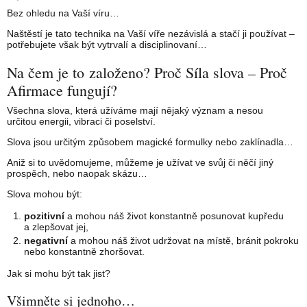
Bez ohledu na Vaší víru…
Naštěstí je tato technika na Vaší víře nezávislá a stačí ji používat –
potřebujete však být vytrvalí a disciplinovaní…
Na čem je to založeno? Proč Síla slova – Proč
Afirmace fungují?
Všechna slova, která užíváme mají nějaký význam a nesou
určitou energii, vibraci či poselství.
Slova jsou určitým způsobem magické formulky nebo zaklínadla…
Aniž si to uvědomujeme, můžeme je užívat ve svůj či něčí jiný
prospěch, nebo naopak skázu…
Slova mohou být:
pozitivní
a mohou náš život konstantně posunovat kupředu
a zlepšovat jej,
negativní
a mohou náš život udržovat na místě, bránit pokroku
nebo konstantně zhoršovat.
Jak si mohu být tak jist?
Všimněte si jednoho…