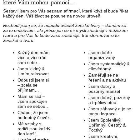
které Vám mohou pomoci…
Sestavil jsem pro Vás seznam afirmací, které když si bude říkat
každý den, Váš život se posune na novou úroveň.
Rozhodl jsem se, že nebudu uvádět ženské tvary – dámám se
za
to
omlouvám, ale přece jen se mi myslí snadněji v mužském
tvaru a pro Vás
to bude zase snadnější transformovat si to
ženského tvaru.
Každý den mám
Jsem dobře
více a více rád
organizovaný
sám sebe.
Jsem systematický &
Jsem klidný &
cílevědomý
Umím relaxovat.
Zaměřuji se na
Odpustil jsem si
řešení a na aktivitu
– zcela se
Jsem dobrý a
přijímám…
pozorný manžel
Mám se rád –
Jsem dobrý, pozorný
Jsem spokojen
a trpělivý otec
sám se sebou…
Jsem zábavný a je se
Chápu, že jsem
mnou legrace
hodnotný člověk.
Jsem Spolehlivý,
Mé vztahy s
Upřímný, Čestný &
rodiči jsou každý
Poctivý
den lepší…
Jsem kreativní,