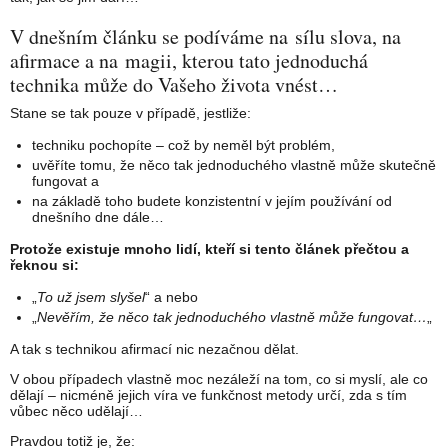
V dnešním článku se podíváme na sílu slova, na
afirmace a na magii, kterou tato jednoduchá
technika může do Vašeho života vnést…
Stane se tak pouze v případě, jestliže:
techniku pochopíte – což by neměl být problém,
uvěříte tomu, že něco tak jednoduchého vlastně může skutečně
fungovat a
na základě toho budete konzistentní v jejím používání od
dnešního dne dále…
Protože existuje mnoho lidí, kteří si tento článek přečtou a
řeknou si:
„
To už jsem slyšel
“ a nebo
„
Nevěřím, že něco tak jednoduchého vlastně může fungovat…
„
A tak s technikou afirmací nic nezačnou dělat.
V obou případech vlastně moc nezáleží na tom, co si myslí, ale co
dělají – nicméně jejich víra ve funkčnost metody určí, zda s tím
vůbec něco udělají…
Pravdou totiž je, že: