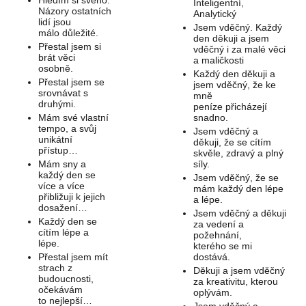
Hledím si svého.
Inteligentní,
Názory ostatních
Analytický
lidí jsou
Jsem vděčný. Každý
málo důležité.
den děkuji a jsem
Přestal jsem si
vděčný i za malé věci
brát věci
a maličkosti
osobně.
Každý den děkuji a
Přestal jsem se
jsem vděčný, že ke
srovnávat s
mně
druhými.
peníze přicházejí
Mám své vlastní
snadno.
tempo, a svůj
Jsem vděčný a
unikátní
děkuji, že se cítím
přístup…
skvěle, zdravý a plný
Mám sny a
síly.
každý den se
Jsem vděčný, že se
více a více
mám každý den lépe
přibližuji k jejich
a lépe.
dosažení…
Jsem vděčný a děkuji
Každý den se
za vedení a
cítím lépe a
požehnání,
lépe.
kterého se mi
Přestal jsem mít
dostává.
strach z
Děkuji a jsem vděčný
budoucnosti,
za kreativitu, kterou
očekávám
oplývám.
to nejlepší…