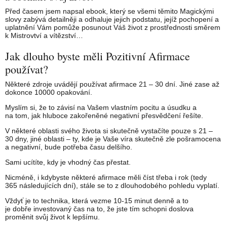
Před časem jsem napsal ebook, který se všemi těmito Magickými
slovy zabývá detailněji a odhaluje jejich podstatu, jejíž pochopení a
uplatnění Vám pomůže posunout Váš život z prostřednosti směrem
k Mistrovtví a vítězství…
Jak dlouho byste měli Pozitivní Afirmace
používat?
Některé zdroje uvádějí používat afirmace 21 – 30 dní. Jiné zase až
dokonce 10000 opakování.
Myslím si, že to závisí na Vašem vlastním pocitu a úsudku a
na tom, jak hluboce zakořeněné negativní přesvědčení řešíte.
V některé oblasti svého života si skutečně vystačíte pouze s 21 –
30 dny, jiné oblasti – ty, kde je Vaše víra skutečně zle pošramocena
a negativní, bude potřeba času delšího.
Sami ucítíte, kdy je vhodný čas přestat.
Nicméně, i kdybyste některé afirmace měli číst třeba i rok (tedy
365 následujících dní), stále se to z dlouhodobého pohledu vyplatí.
Vždyť je to technika, která vezme 10-15 minut denně a to
je dobře investovaný čas na to, že jste tím schopni doslova
proměnit svůj život k lepšímu.