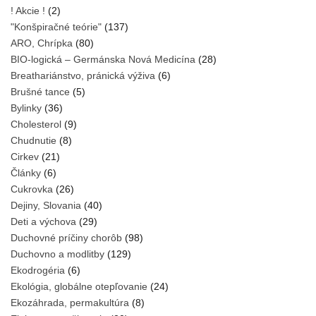
! Akcie !
(2)
"Konšpiračné teórie"
(137)
ARO, Chrípka
(80)
BIO-logická – Germánska Nová Medicína
(28)
Breathariánstvo, pránická výživa
(6)
Brušné tance
(5)
Bylinky
(36)
Cholesterol
(9)
Chudnutie
(8)
Cirkev
(21)
Články
(6)
Cukrovka
(26)
Dejiny, Slovania
(40)
Deti a výchova
(29)
Duchovné príčiny chorôb
(98)
Duchovno a modlitby
(129)
Ekodrogéria
(6)
Ekológia, globálne otepľovanie
(24)
Ekozáhrada, permakultúra
(8)