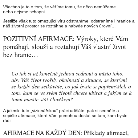
Všechno je to o tom, že věříme tomu, že něco nemůžeme
nebo nejsme schopni.
Jestliže však tuto omezující víru odstraníme, odstraníme i hranice a
náš životní prostor se roztáhne a nabyde nových úrovní…
POZITIVNÍ AFIRMACE: Výroky, které Vám
pomáhají, slouží a roztahují Váš vlastní život
bez hranic…
Co tak si už konečně jednou sednout a místo toho,
aby Váš život tvořily okolnosti a situace, se kterými
se každý den setkáváte, co jak byste si popřemýšleli o
tom, kam se ve svém životě chcete ubírat a jakým se k
tomu musíte stát člověkem?
A jakmile tuto „vizionářskou“ práci uděláte, pak si sedněte a
sepište afirmace, které Vám pomohou dostat se tam, kam byste
rádi…
AFIRMACE NA KAŽDÝ DEN: Příklady afirmací,