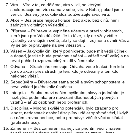
Víra – Víra v to, co děláme, víra v lidi, se kterými
spolupracujeme, víra sama v sebe, víra v Boha, pokud jsme
věřící. Bez víry je cokoliv složité. Zvětšujte svou víru.
Akce – Bez práce nejsou koláče. Bez akce, bez činů, není
žádných viditelných výsledků…
Příprava – Příprava je vyplněna učením a prací v oblastech,
které jsou pro Vás důležité. Je to fáze, kdy ne vždy vidíte
výsledky ve vnějším světě, ale ty se dějí – zejména uvnitř Vás a
Vy se tak připravujete na své vítězství…
Vášen – Jakýkoliv čin, který podniknete, bude mít větší účinek
a dopad, jestliže bude prodchnut vášní – vášeň tvoří velký a na
první pohled rozpoznatelný rozdíl v čemkoliv.
Odvaha – Strach nás omezuje. Odvaha vede k akci. Ten kdo
jde do akce i přes strach, je ten, kdo je odvážný a ten kdo
nakonec vítězí.
Sebedůvěra – Důvěřovat sama sobě a svým schopnostem je
pevn základ jakéhokoliv úspěchu.
Integrita – Soulad mezi našim myšlením, slovy a jednáním je
nezbytná podmínka pro navázaní dlouhodobých pevných
vztahů – ať už osobních nebo profesních.
Disciplína – Mnoho skvělého potenciálu bylo ztraceno pro
lenost, nedostatek osobní disciplíny udělat správné věci, i když
se nám zrovna nechce, nebo pro návyk věčně věci odkládat
(prokrastinace).
Zaměření – Bez zaměření na nejvíce prioritní věci v našem