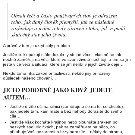
Obsah řeči a často používaných slov je odrazem
toho, jak daný člověk přemýšlí, jak se následně
rozhoduje a jedná a tedy zároveň i toho, jak vypadá
skutečný stav jeho života.
A právě v tom je ukryt celý problém.
Jestliže lidé opakují stále dokola ty stejné věci – vlastně se tak
nechtě zaměřují na věci, které ve svém životě nechtějí, a tím se jim
ještě více věcí a situací, které se jim nelíbí v jejich životě děje…
Někdo tomu říká zákon přitažlivosti, někdo jiný přirozený
důsledek našeho chování…
JE TO PODOBNÉ JAKO KDYŽ JEDETE
AUTEM…
Jestliže držíte oči na silnici (zaměřujete se na to, co chcete),
pak jedete tam, kam máte a bez nehody dorazíte do svého
cíle…
Jestliže však kocháte krajinou nebo bloumáte zrakem po
hezkých spoluřidičkách, pak se zaměřujete na něco, co
přitahuje Vaši pozornost a brzy narazíte – někdy do stromu,