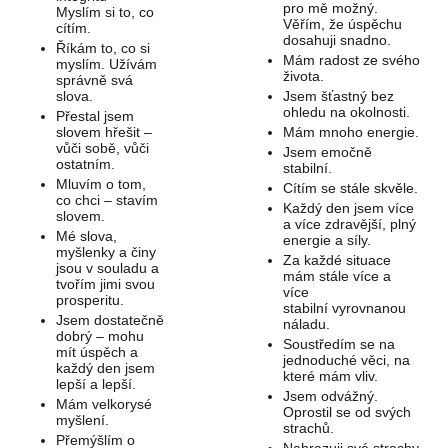
pro mě možný.
Myslím si to, co
Věřím, že úspěchu
cítím.
dosahuji snadno.
Říkám to, co si
Mám radost ze svého
myslím. Užívám
života.
správně svá
slova.
Jsem šťastný bez
ohledu na okolnosti.
Přestal jsem
slovem hřešit –
Mám mnoho energie.
vůči sobě, vůči
Jsem emočně
ostatním.
stabilní.
Mluvím o tom,
Cítím se stále skvěle.
co chci – stavím
Každý den jsem více
slovem.
a více zdravější, plný
Mé slova,
energie a síly.
myšlenky a činy
Za každé situace
jsou v souladu a
mám stále více a
tvořím jimi svou
více
prosperitu.
stabilní vyrovnanou
Jsem dostatečně
náladu.
dobrý – mohu
Soustředím se na
mít úspěch a
jednoduché věci, na
každý den jsem
které mám vliv.
lepší a lepší.
Jsem odvážný.
Mám velkorysé
Oprostil se od svých
myšlení.
strachů.
Přemýšlím o