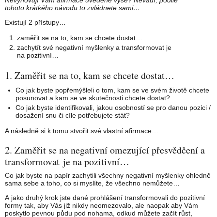
Nevyhovují Vám afirmace uvedené výše? Nevadí, podlle
tohoto krátkého návodu to zvládnete sami…
Existují 2 přístupy…
zaměřit se na to, kam se chcete dostat…
zachytít své negativní myšlenky a transformovat je
na pozitivní…
1. Zaměřit se na to, kam se chcete dostat…
Co jak byste popřemýšleli o tom, kam se ve svém životě chcete
posunovat a kam se ve skutečnosti chcete dostat?
Co jak byste identifikovali, jakou osobností se pro danou pozici /
dosažení snu či cíle potřebujete stát?
A následně si k tomu stvořit své vlastní afirmace…
2. Zaměřit se na negativní omezující přesvědčení a
transformovat je na pozitivní…
Co jak byste na papír zachytili všechny negativní myšlenky ohledně
sama sebe a toho, co si myslíte, že všechno nemůžete…
A jako druhý krok jste dané prohlášení transformovali do pozitivní
formy tak, aby Vás již nikdy neomezovalo, ale naopak aby Vám
poskytlo pevnou půdu pod nohama, odkud můžete začít růst,