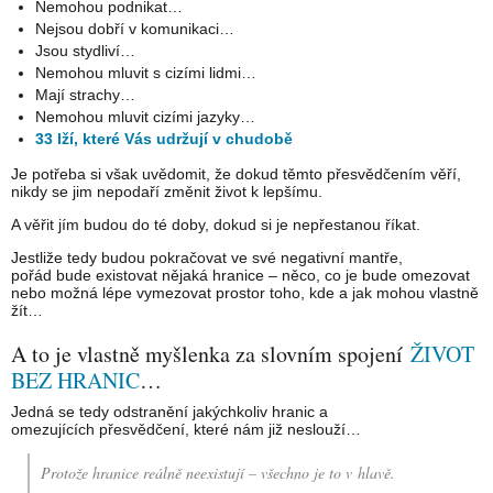
Nemohou podnikat…
Nejsou dobří v komunikaci…
Jsou stydliví…
Nemohou mluvit s cizími lidmi…
Mají strachy…
Nemohou mluvit cizími jazyky…
33 lží, které Vás udržují v chudobě
Je potřeba si však uvědomit, že dokud těmto přesvědčením věří,
nikdy se jim nepodaří změnit život k lepšímu.
A věřit jím budou do té doby, dokud si je nepřestanou říkat.
Jestliže tedy budou pokračovat ve své negativní mantře,
pořád bude existovat nějaká hranice – něco, co je bude omezovat
nebo možná lépe vymezovat prostor toho, kde a jak mohou vlastně
žít…
A to je vlastně myšlenka za slovním spojení
ŽIVOT
BEZ HRANIC
…
Jedná se tedy odstranění jakýchkoliv hranic a
omezujících přesvědčení, které nám již neslouží…
Protože hranice reálně neexistují – všechno je to v hlavě.