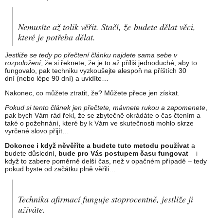
Nemusíte až tolik věřit. Stačí, že budete dělat věci,
které je potřeba dělat.
Jestliže se tedy po přečtení článku najdete sama sebe v
rozpoložení
, že si řeknete, že je to až příliš jednoduché, aby to
fungovalo, pak techniku vyzkoušejte alespoň na příštích 30
dní (nebo lépe 90 dní) a uvidíte…
Nakonec, co můžete ztratit, že? Můžete přece jen získat.
Pokud si tento článek jen přečtete, mávnete rukou a zapomenete
,
pak bych Vám rád řekl, že se zbytečně okrádáte o čas čtením a
také o požehnání, které by k Vám ve skutečnosti mohlo skrze
vyrčené slovo přijít…
Dokonce i když něvěříte a budete tuto metodu používat
a
budete důslední,
bude pro Vás postupem času fungovat
– i
když to zabere poměrně delší čas, než v opačném případě – tedy
pokud byste od začátku plně věřili…
Technika afirmací funguje stoprocentně, jestliže ji
užíváte.