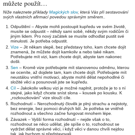
můžete použít…
Níže naleznete příklady
Magických slov
, která Vás při sestavování
svých vlastních afirmací
povedou
správným směrem..
Odpuštění – Abyste mohli postoupit kupředu ve svém životě,
musíte se odpustit – někdy sami sobě, někdy svým rodičům či
jiným lidem. Pro nový začátek se musíte odhodlat pustit své
minulosti. Je potřeba odpustit.
Vize
– Jit někam slepě, bez představy toho, kam chcete dojít
znamená, že můžete dojít kamkoliv a nebo také nikam.
Potřebujete mít vizi, kam chcete dojít, abyste tam nakonec
došli.
Sen
– Kromě vize potřebujete mít stanovenou odměnu, kterou
se oceníte, až dojdete tam, kam chcete dojít. Potřebujete mít
neustálou vnitřní motivaci, abyste mohli dělat nepohodlné či
složité věci a posunovali jste se kupředu.
Cíl
– Jakokoliv velkou vizi je možné naplnit, protože je to s ní
stejné, jako když chcete sníst slona – kousek po kousku. K
„rozkouzkování“ vize slouží cíle.
Rozhodnutí – Nerozhodnutý člověk je plný strachu a nejistoty,
bez energie, bez pomoci druhých lidí. Je potřeba se vnitřně
rozhodnout a všechno začne fungovat mnohem lépe.
Závazek – Vyšší forma rozhodnutí – nejde však o to,
rozhodnout se něco udělat, jde spíše o to, rozhodnout se
vydržet dělat správné věci, i když věci v danou chvíli nejdou
tak, jak bychom si představovali.