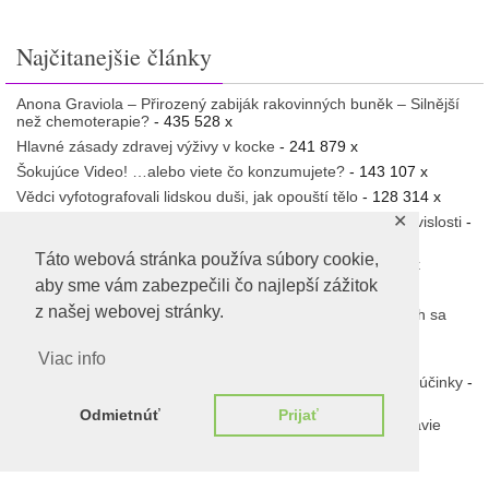
Najčitanejšie články
Anona Graviola – Přirozený zabiják rakovinných buněk – Silnější
než chemoterapie?
- 435 528 x
Hlavné zásady zdravej výživy v kocke
- 241 879 x
Šokujúce Video! …alebo viete čo konzumujete?
- 143 107 x
Vědci vyfotografovali lidskou duši, jak opouští tělo
- 128 314 x
✕
Liečba rakoviny stravou Dr. Budwig a psychosomatické súvislosti
-
115 108 x
Táto webová stránka používa súbory cookie,
Šokujúca „pravda“ o vode – liečenie pitím vody
- 111 837 x
aby sme vám zabezpečili čo najlepší zážitok
Neuveríte, v čom všetkom nás klamú
- 111 692 x
z našej webovej stránky.
Experimenty v Rusku prinášajú šokujúce úspechy o ktorých sa
nepíše
- 111 225 x
Červená pilulka – GLOBÁLNÍ PROBUZENÍ
- 108 687 x
Viac info
Kurkuma nie je len korenie. Objavte jej zdraviu prospešné účinky
-
108 617 x
Odmietnúť
Prijať
„Vírusy“, baktérie a iné mikroorganizmy a ich vplyv na zdravie
človeka
- 106 625 x