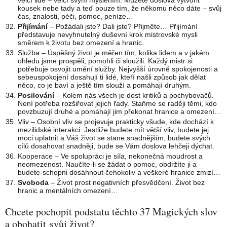
velcí lidé – velcí svým myšlením. Můžete doslova vytvořit
kousek nebe tady a teď pouze tím, že někomu něco dáte – svůj
čas, znalosti, péči, pomoc, peníze…
Přijímání
– Požádali jste? Dali jste? Přijměte… Přijímání
představuje nevyhnutelný duševní krok mistrovské mysli
směrem k životu bez omezení a hranic.
Služba – Úspěšný život je měřen tím, kolika lidem a v jakém
ohledu jsme prospěli, pomohli či sloužili. Každý mistr si
potřebuje osvojit umění služby. Nejvyšší úrovně spokojenosti a
sebeuspokojení dosahují ti lidé, kteří našli způsob jak dělat
něco, co je baví a ještě tím slouží a pomáhají druhým.
Posilování
– Kolem nás všech je dost kritiků a pochybovačů.
Není potřeba rozšiřovat jejich řady. Staňme se raději těmi, kdo
povzbuzují druhé a pomáhají jim překonat hranice a omezení…
Vliv – Osobní vliv se projevuje prakticky všude, kde dochází k
mezilidské interakci. Jestliže budete mít větší vliv, budete jej
moci uplatnit a Váš život se stane snadnějším, budete svých
cílů dosahovat snadněji, bude se Vám doslova lehčeji dýchat.
Kooperace – Ve spolupráci je síla, nekonečná moudrost a
neomezenost. Naučíte-li se žádat o pomoc, obdržíte ji a
budete-schopni dosáhnout čehokoliv a veškeré hranice zmizí…
Svoboda
– Život prost negativních přesvědčení. Život bez
hranic a mentálních omezení…
Chcete pochopit podstatu těchto 37 Magických slov
a obohatit svůj život?