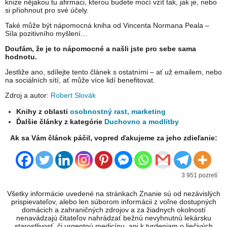
knize nějakou tu afirmaci, kterou budete mocí vzít tak, jak je, nebo
si přiohnout pro své účely.
Také může být nápomocná kniha od Vincenta Normana Peala –
Síla pozitivního myšlení…
Doufám, že je to nápomocné a našli jste pro sebe sama
hodnotu.
Jestliže ano, sdílejte tento článek s ostatními – ať už emailem, nebo
na sociálních sítí, ať může více lidí benefitovat.
Zdroj a autor:
Robert Slovák
Knihy z oblasti
osobnostný rast, marketing
Ďalšie články z kategórie
Duchovno a modlitby
Ak sa Vám článok páčil, vopred ďakujeme za jeho zdieľanie:
3 951 pozretí
Všetky informácie uvedené na stránkach Znanie sú od nezávislých
prispievateľov, alebo len súborom informácii z voľne dostupných
domácich a zahraničných zdrojov a za žiadnych okolností
nenavádzajú čitateľov nahrádzať bežnú nevyhnutnú lekársku
starostlivosť, či urgentnú medicínu, ani k tvrdeniam o liečivých