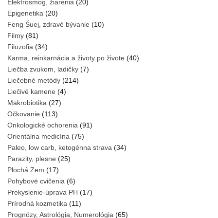
Elektrosmog, žiarenia
(20)
Epigenetika
(20)
Feng Šuej, zdravé bývanie
(10)
Filmy
(81)
Filozofia
(34)
Karma, reinkarnácia a životy po živote
(40)
Liečba zvukom, ladičky
(7)
Liečebné metódy
(214)
Liečivé kamene
(4)
Makrobiotika
(27)
Očkovanie
(113)
Onkologické ochorenia
(91)
Orientálna medicína
(75)
Paleo, low carb, ketogénna strava
(34)
Parazity, plesne
(25)
Plochá Zem
(17)
Pohybové cvičenia
(6)
Prekyslenie-úprava PH
(17)
Prírodná kozmetika
(11)
Prognózy, Astrológia, Numerológia
(65)