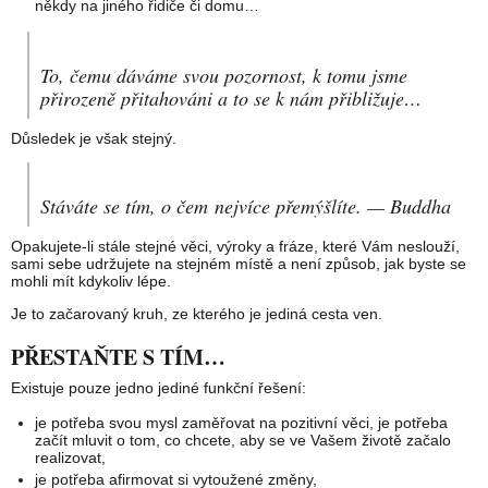
někdy na jiného řidiče či domu…
To, čemu dáváme svou pozornost, k tomu jsme
přirozeně přitahováni a to se k nám přibližuje…
Důsledek je však stejný.
Stáváte se tím, o čem nejvíce přemýšlíte. — Buddha
Opakujete-li stále stejné věci, výroky a fráze, které Vám neslouží,
sami sebe udržujete na stejném místě a není způsob, jak byste se
mohli mít kdykoliv lépe.
Je to začarovaný kruh, ze kterého je jediná cesta ven.
PŘESTAŇTE S TÍM…
Existuje pouze jedno jediné funkční řešení:
je potřeba svou mysl zaměřovat na pozitivní věci, je potřeba
začít mluvit o tom, co chcete, aby se ve Vašem životě začalo
realizovat,
je potřeba afirmovat si vytoužené změny,