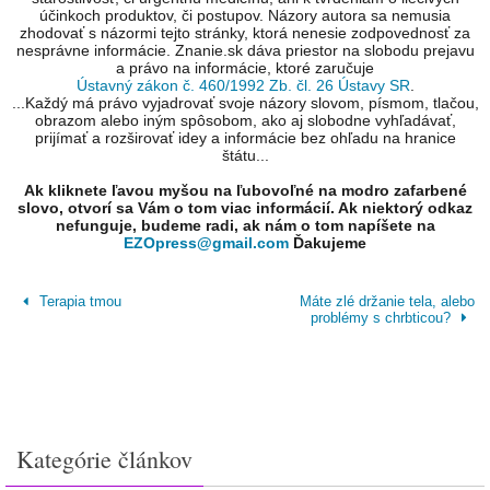
účinkoch produktov, či postupov. Názory autora sa nemusia
zhodovať s názormi tejto stránky, ktorá nenesie zodpovednosť za
nesprávne informácie. Znanie.sk dáva priestor na slobodu prejavu
a právo na informácie, ktoré zaručuje
Ústavný zákon č. 460/1992 Zb. čl. 26 Ústavy SR
.
...Každý má právo vyjadrovať svoje názory slovom, písmom, tlačou,
obrazom alebo iným spôsobom, ako aj slobodne vyhľadávať,
prijímať a rozširovať idey a informácie bez ohľadu na hranice
štátu...
Ak kliknete ľavou myšou na ľubovoľné na modro zafarbené
slovo, otvorí sa Vám o tom viac informácií. Ak niektorý odkaz
nefunguje, budeme radi, ak nám o tom napíšete na
EZOpress@gmail.com
Ďakujeme
Terapia tmou
Máte zlé držanie tela, alebo
problémy s chrbticou?
Kategórie článkov