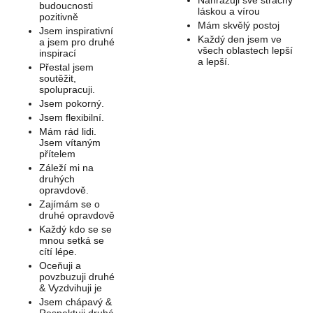
Nahrazuji své strachy
budoucnosti
láskou a vírou
pozitivně
Mám skvělý postoj
Jsem inspirativní
Každý den jsem ve
a jsem pro druhé
všech oblastech lepší
inspirací
a lepší.
Přestal jsem
soutěžit,
spolupracuji.
Jsem pokorný.
Jsem flexibilní.
Mám rád lidi.
Jsem vítaným
přítelem
Záleží mi na
druhých
opravdově.
Zajímám se o
druhé opravdově
Každý kdo se se
mnou setká se
cítí lépe.
Oceňuji a
povzbuzuji druhé
& Vyzdvihuji je
Jsem chápavý &