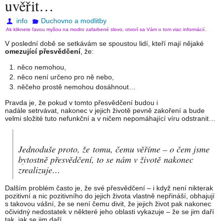
uvěřit…
info
Duchovno a modlitby
Ak kliknete ľavou myšou na modro zafarbené slovo, otvorí sa Vám o tom viac informácií.
V poslední době se setkávám se spoustou lidí, kteří mají nějaké
omezující přesvědčení
, že:
něco nemohou,
něco není určeno pro ně nebo,
něčeho prostě nemohou dosáhnout…
Pravda je, že pokud v tomto přesvědčení budou i
nadále setrvávat, nakonec v jejich životě pevně zakoření a bude
velmi složité tuto nefunkční a v ničem nepomáhající víru odstranit…
Jednoduše proto, že tomu, čemu věříme – o čem jsme
bytostně přesvědčení, to se nám v životě nakonec
zrealizuje…
Dalším problém často je, že své přesvědčení – i když není nikterak
pozitivní a nic pozitivního do jejich života vlastně nepřináší, obhajují
s takovou vášní, že se není čemu divit, že jejich život pak nakonec
očividný nedostatek v některé jeho oblasti vykazuje – že se jim daří
tak, jak se jim daří…