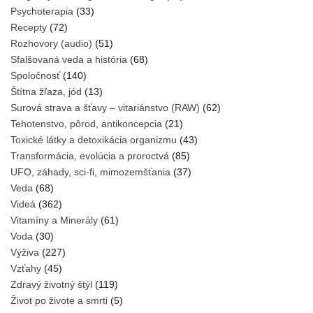
Psychoterapia
(33)
Recepty
(72)
Rozhovory (audio)
(51)
Sfalšovaná veda a história
(68)
Spoločnosť
(140)
Štítna žľaza, jód
(13)
Surová strava a šťavy – vitariánstvo (RAW)
(62)
Tehotenstvo, pôrod, antikoncepcia
(21)
Toxické látky a detoxikácia organizmu
(43)
Transformácia, evolúcia a proroctvá
(85)
UFO, záhady, sci-fi, mimozemšťania
(37)
Veda
(68)
Videá
(362)
Vitamíny a Minerály
(61)
Voda
(30)
Výživa
(227)
Vzťahy
(45)
Zdravý životný štýl
(119)
Život po živote a smrti
(5)