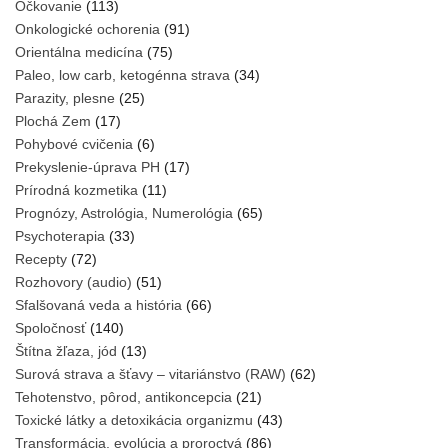
Očkovanie
(113)
Onkologické ochorenia
(91)
Orientálna medicína
(75)
Paleo, low carb, ketogénna strava
(34)
Parazity, plesne
(25)
Plochá Zem
(17)
Pohybové cvičenia
(6)
Prekyslenie-úprava PH
(17)
Prírodná kozmetika
(11)
Prognózy, Astrológia, Numerológia
(65)
Psychoterapia
(33)
Recepty
(72)
Rozhovory (audio)
(51)
Sfalšovaná veda a história
(66)
Spoločnosť
(140)
Štítna žľaza, jód
(13)
Surová strava a šťavy – vitariánstvo (RAW)
(62)
Tehotenstvo, pôrod, antikoncepcia
(21)
Toxické látky a detoxikácia organizmu
(43)
Transformácia, evolúcia a proroctvá
(86)