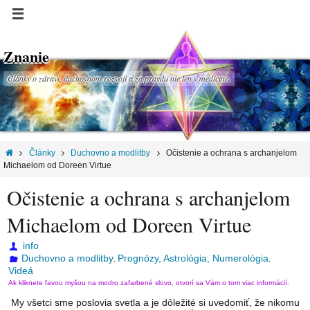
Znanie
Články o zdraví, duchovnom rozvoji a za pravdu nie len v medicíne.
Články
Duchovno a modlitby
Očistenie a ochrana s archanjelom
Michaelom od Doreen Virtue
Očistenie a ochrana s archanjelom
Michaelom od Doreen Virtue
info
Duchovno a modlitby
Prognózy, Astrológia, Numerológia
,
,
Videá
Ak kliknete ľavou myšou na modro zafarbené slovo, otvorí sa Vám o tom viac informácií.
My všetci sme poslovia svetla a je dôležité si uvedomiť, že nikomu