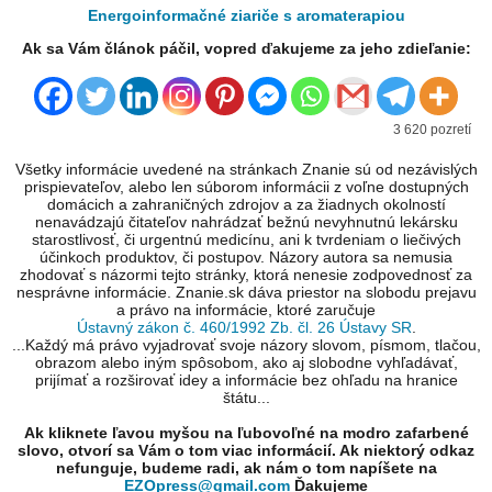
Energoinformačné ziariče s aromaterapiou
Ak sa Vám článok páčil, vopred ďakujeme za jeho zdieľanie:
3 620 pozretí
Všetky informácie uvedené na stránkach Znanie sú od nezávislých
prispievateľov, alebo len súborom informácii z voľne dostupných
domácich a zahraničných zdrojov a za žiadnych okolností
nenavádzajú čitateľov nahrádzať bežnú nevyhnutnú lekársku
starostlivosť, či urgentnú medicínu, ani k tvrdeniam o liečivých
účinkoch produktov, či postupov. Názory autora sa nemusia
zhodovať s názormi tejto stránky, ktorá nenesie zodpovednosť za
nesprávne informácie. Znanie.sk dáva priestor na slobodu prejavu
a právo na informácie, ktoré zaručuje
Ústavný zákon č. 460/1992 Zb. čl. 26 Ústavy SR
.
...Každý má právo vyjadrovať svoje názory slovom, písmom, tlačou,
obrazom alebo iným spôsobom, ako aj slobodne vyhľadávať,
prijímať a rozširovať idey a informácie bez ohľadu na hranice
štátu...
Ak kliknete ľavou myšou na ľubovoľné na modro zafarbené
slovo, otvorí sa Vám o tom viac informácií. Ak niektorý odkaz
nefunguje, budeme radi, ak nám o tom napíšete na
EZOpress@gmail.com
Ďakujeme