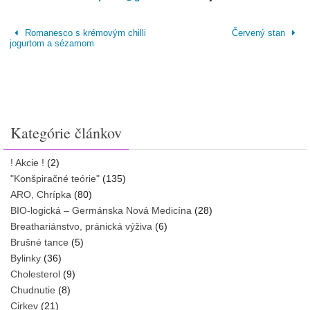
Romanesco s krémovým chilli
Červený stan
jogurtom a sézamom
Kategórie článkov
! Akcie !
(2)
"Konšpiračné teórie"
(135)
ARO, Chrípka
(80)
BIO-logická – Germánska Nová Medicína
(28)
Breathariánstvo, pránická výživa
(6)
Brušné tance
(5)
Bylinky
(36)
Cholesterol
(9)
Chudnutie
(8)
Cirkev
(21)