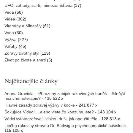
UFO, záhady, sci-fi, mimozemšťania
(37)
Veda
(68)
Videá
(362)
Vitamíny a Minerály
(61)
Voda
(30)
Výživa
(227)
Vzťahy
(45)
Zdravý životný štýl
(119)
Život po živote a smrti
(5)
Najčitanejšie články
Anona Graviola – Přirozený zabiják rakovinných buněk – Silnější
než chemoterapie?
- 435 522 x
Hlavné zásady zdravej výživy v kocke
- 241 877 x
Šokujúce Video! …alebo viete čo konzumujete?
- 143 104 x
Vědci vyfotografovali lidskou duši, jak opouští tělo
- 128 313 x
Liečba rakoviny stravou Dr. Budwig a psychosomatické súvislosti
-
115 108 x