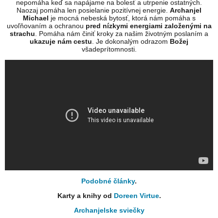
nepomáha keď sa napájame na bolesť a utrpenie ostatných.
Naozaj pomáha len posielanie pozitívnej energie.
Archanjel
Michael
je mocná nebeská bytosť, ktorá nám pomáha s
uvoľňovaním a ochranou
pred nízkymi energiami založenými na
strachu
. Pomáha nám činiť kroky za našim životným poslaním a
ukazuje nám cestu
. Je dokonalým odrazom
Božej
všadeprítomnosti.
Podobné články
.
Karty a knihy od
Doreen Virtue
.
Archanjelske sviečky