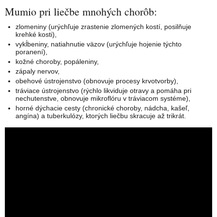
Mumio pri liečbe mnohých chorôb:
zlomeniny (urýchľuje zrastenie zlomených kostí, posilňuje
krehké kosti),
vykĺbeniny, natiahnutie väzov (urýchľuje hojenie týchto
poranení),
kožné choroby, popáleniny,
zápaly nervov,
obehové ústrojenstvo (obnovuje procesy krvotvorby),
tráviace ústrojenstvo (rýchlo likviduje otravy a pomáha pri
nechutenstve, obnovuje mikroflóru v tráviacom systéme),
horné dýchacie cesty (chronické choroby, nádcha, kašeľ,
angína) a tuberkulózy, ktorých liečbu skracuje až trikrát.