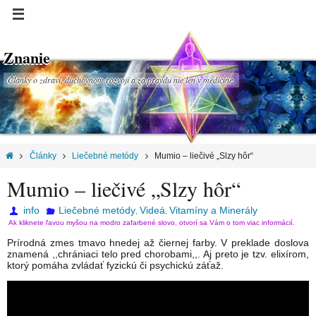
Znanie
Články o zdraví, duchovnom rozvoji a za pravdu nie len v medicíne.
Články
Liečebné metódy
Mumio – liečivé „Slzy hôr“
Mumio – liečivé „Slzy hôr“
info
Liečebné metódy
Videá
Vitamíny a Minerály
,
,
Ak kliknete ľavou myšou na modro zafarbené slovo, otvorí sa Vám o tom viac informácií.
Prírodná zmes tmavo hnedej až čiernej farby. V preklade doslova
znamená ,,chrániaci telo pred chorobami,,. Aj preto je tzv. elixírom,
ktorý pomáha zvládať fyzickú či psychickú záťaž.