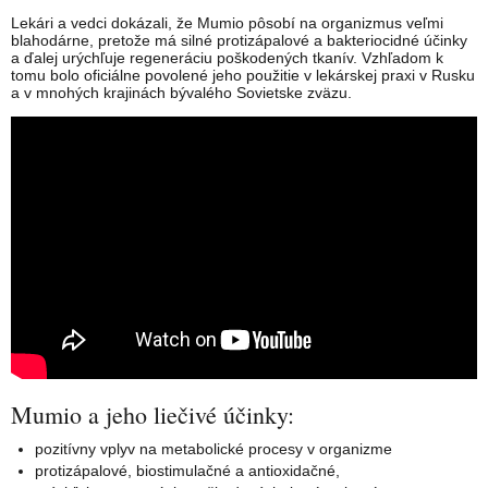
Lekári a vedci dokázali, že Mumio pôsobí na organizmus veľmi
blahodárne, pretože má silné protizápalové a bakteriocidné účinky
a ďalej urýchľuje regeneráciu poškodených tkanív. Vzhľadom k
tomu bolo oficiálne povolené jeho použitie v lekárskej praxi v Rusku
a v mnohých krajinách bývalého Sovietske zväzu.
Mumio a jeho liečivé účinky:
pozitívny vplyv na metabolické procesy v organizme
protizápalové, biostimulačné a antioxidačné,