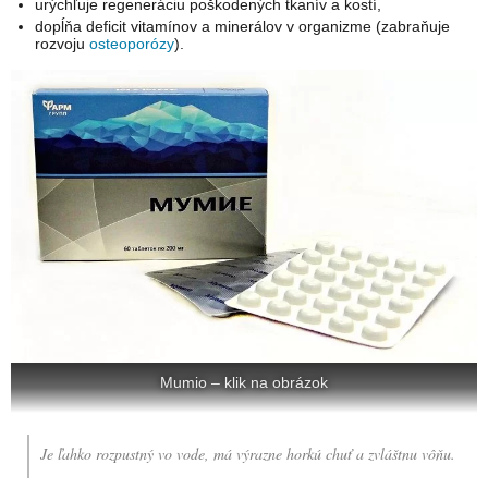
urýchľuje regeneráciu poškodených tkanív a kostí,
dopĺňa deficit vitamínov a minerálov v organizme (zabraňuje
rozvoju
osteoporózy
).
Mumio – klik na obrázok
Je ľahko rozpustný vo vode, má výrazne horkú chuť a zvláštnu vôňu.