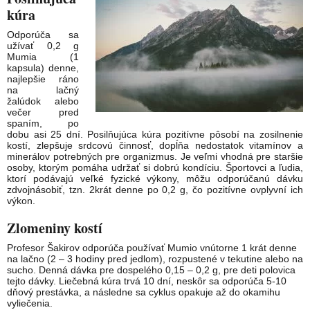
kúra
Odporúča sa
užívať 0,2 g
Mumia (1
kapsula) denne,
najlepšie ráno
na lačný
žalúdok alebo
večer pred
spaním, po
dobu asi 25 dní. Posilňujúca kúra pozitívne pôsobí na zosilnenie
kostí, zlepšuje srdcovú činnosť, dopĺňa nedostatok vitamínov a
minerálov potrebných pre organizmus. Je veľmi vhodná pre staršie
osoby, ktorým pomáha udržať si dobrú kondíciu. Športovci a ľudia,
ktorí podávajú veľké fyzické výkony, môžu odporúčanú dávku
zdvojnásobiť, tzn. 2krát denne po 0,2 g, čo pozitívne ovplyvní ich
výkon.
Zlomeniny kostí
Profesor Šakirov odporúča používať Mumio vnútorne 1 krát denne
na lačno (2 – 3 hodiny pred jedlom), rozpustené v tekutine alebo na
sucho. Denná dávka pre dospelého 0,15 – 0,2 g, pre deti polovica
tejto dávky. Liečebná kúra trvá 10 dní, neskôr sa odporúča 5-10
dňový prestávka, a následne sa cyklus opakuje až do okamihu
vyliečenia.