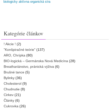
biologicky aktívna organická síra
Kategórie článkov
! Akcie !
(2)
"Konšpiračné teórie"
(137)
ARO, Chrípka
(80)
BIO-logická – Germánska Nová Medicína
(28)
Breathariánstvo, pránická výživa
(6)
Brušné tance
(5)
Bylinky
(36)
Cholesterol
(9)
Chudnutie
(8)
Cirkev
(21)
Články
(6)
Cukrovka
(26)