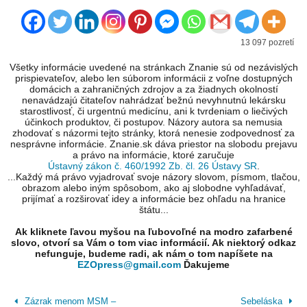
13 097 pozretí
Všetky informácie uvedené na stránkach Znanie sú od nezávislých
prispievateľov, alebo len súborom informácii z voľne dostupných
domácich a zahraničných zdrojov a za žiadnych okolností
nenavádzajú čitateľov nahrádzať bežnú nevyhnutnú lekársku
starostlivosť, či urgentnú medicínu, ani k tvrdeniam o liečivých
účinkoch produktov, či postupov. Názory autora sa nemusia
zhodovať s názormi tejto stránky, ktorá nenesie zodpovednosť za
nesprávne informácie. Znanie.sk dáva priestor na slobodu prejavu
a právo na informácie, ktoré zaručuje
Ústavný zákon č. 460/1992 Zb. čl. 26 Ústavy SR
.
...Každý má právo vyjadrovať svoje názory slovom, písmom, tlačou,
obrazom alebo iným spôsobom, ako aj slobodne vyhľadávať,
prijímať a rozširovať idey a informácie bez ohľadu na hranice
štátu...
Ak kliknete ľavou myšou na ľubovoľné na modro zafarbené
slovo, otvorí sa Vám o tom viac informácií. Ak niektorý odkaz
nefunguje, budeme radi, ak nám o tom napíšete na
EZOpress@gmail.com
Ďakujeme
Zázrak menom MSM –
Sebeláska