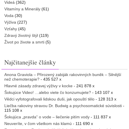
Videá
(362)
Vitamíny a Minerály
(61)
Voda
(30)
Výživa
(227)
Vzťahy
(45)
Zdravý životný štýl
(119)
Život po živote a smrti
(5)
Najčitanejšie články
Anona Graviola – Přirozený zabiják rakovinných buněk – Silnější
než chemoterapie?
- 435 527 x
Hlavné zásady zdravej výživy v kocke
- 241 878 x
Šokujúce Video! …alebo viete čo konzumujete?
- 143 107 x
Vědci vyfotografovali lidskou duši, jak opouští tělo
- 128 313 x
Liečba rakoviny stravou Dr. Budwig a psychosomatické súvislosti
-
115 108 x
Šokujúca „pravda“ o vode – liečenie pitím vody
- 111 837 x
Neuveríte, v čom všetkom nás klamú
- 111 690 x