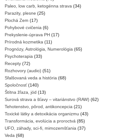
Paleo, low carb, ketogénna strava
(34)
Parazity, plesne
(25)
Plochá Zem
(17)
Pohybové cvičenia
(6)
Prekyslenie-úprava PH
(17)
Prírodná kozmetika
(11)
Prognózy, Astrológia, Numerológia
(65)
Psychoterapia
(33)
Recepty
(72)
Rozhovory (audio)
(51)
Sfalšovaná veda a história
(68)
Spoločnosť
(140)
Štítna žľaza, jód
(13)
Surová strava a šťavy – vitariánstvo (RAW)
(62)
Tehotenstvo, pôrod, antikoncepcia
(21)
Toxické látky a detoxikácia organizmu
(43)
Transformácia, evolúcia a proroctvá
(85)
UFO, záhady, sci-fi, mimozemšťania
(37)
Veda
(68)