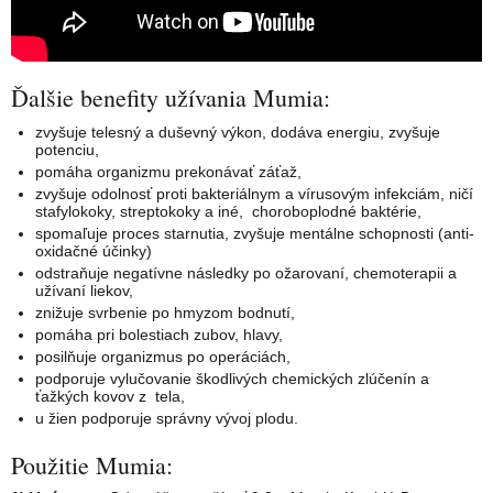
Ďalšie benefity užívania Mumia:
zvyšuje telesný a duševný výkon, dodáva energiu, zvyšuje
potenciu,
pomáha organizmu prekonávať záťaž,
zvyšuje odolnosť proti bakteriálnym a vírusovým infekciám, ničí
stafylokoky, streptokoky a iné, choroboplodné baktérie,
spomaľuje proces starnutia, zvyšuje mentálne schopnosti (anti-
oxidačné účinky)
odstraňuje negatívne následky po ožarovaní, chemoterapii a
užívaní liekov,
znižuje svrbenie po hmyzom bodnutí,
pomáha pri bolestiach zubov, hlavy,
posilňuje organizmus po operáciách,
podporuje vylučovanie škodlivých chemických zlúčenín a
ťažkých kovov z tela,
u žien podporuje správny vývoj plodu.
Použitie Mumia: