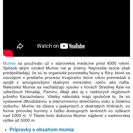
Mumio
sa používalo už v starovekej medicíne pred 4000 rokmi.
Spôsob akým vznikol Mumio nie je známy. Najnovšie teórie však
predpokladajú, že sú to organické pozostatky fauny a flóry, ktoré sa
navzájom v priebehu procesu trvajúceho tisíce rokov premiešali a
spojili s anorganickými skalnými minerálmi, niečo ako nafta.
Náleziská Mumia sa nachádzajú vysoko v horách Strednej Ázie na
výbežkoch Himaláji, Pamíru, Altaji ako aj v niektorých regiónoch
južného Kazachstanu. Všetky náleziská majú spoločné to, že sú
vystavené dlhodobému a intenzívnemu slnečnému svitu a čistému
vzduchu. Mumio sa zbiera v jaskyniach a skalnatých trhlinách, vo
forme pórovitej horniny v ťažko dostupných terénoch vo výškach
nad 1000 m. V Tibete bolo dokonca Mumio nájdené v nadmorskej
výške až 5000 m.
Prípravky s obsahom mumia