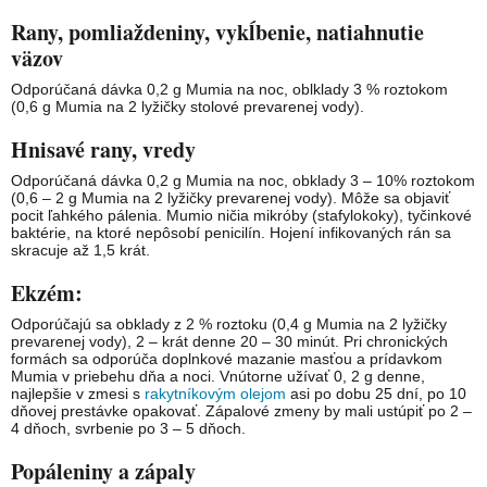
Rany, pomliaždeniny, vykĺbenie, natiahnutie
väzov
Odporúčaná dávka 0,2 g Mumia na noc, oblklady 3 % roztokom
(0,6 g Mumia na 2 lyžičky stolové prevarenej vody).
Hnisavé rany, vredy
Odporúčaná dávka 0,2 g Mumia na noc, obklady 3 – 10% roztokom
(0,6 – 2 g Mumia na 2 lyžičky prevarenej vody). Môže sa objaviť
pocit ľahkého pálenia. Mumio ničia mikróby (stafylokoky), tyčinkové
baktérie, na ktoré nepôsobí penicilín. Hojení infikovaných rán sa
skracuje až 1,5 krát.
Ekzém:
Odporúčajú sa obklady z 2 % roztoku (0,4 g Mumia na 2 lyžičky
prevarenej vody), 2 – krát denne 20 – 30 minút. Pri chronických
formách sa odporúča doplnkové mazanie masťou a prídavkom
Mumia v priebehu dňa a noci. Vnútorne užívať 0, 2 g denne,
najlepšie v zmesi s
rakytníkovým olejom
asi po dobu 25 dní, po 10
dňovej prestávke opakovať. Zápalové zmeny by mali ustúpiť po 2 –
4 dňoch, svrbenie po 3 – 5 dňoch.
Popáleniny a zápaly