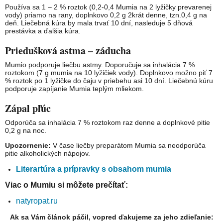
Používa sa 1 – 2 % roztok (0,2-0,4 Mumia na 2 lyžičky prevarenej
vody) priamo na rany, doplnkovo ​​0,2 g 2krát denne, tzn.0,4 g na
deň. Liečebná kúra by mala trvať 10 dní, nasleduje 5 dňová
prestávka a ďalšia kúra.
Priedušková astma – záducha
Mumio podporuje liečbu astmy. Doporučuje sa inhalácia 7 %
roztokom (7 g mumia na 10 lyžičiek vody). Doplnkovo možno piť 7
% roztok po 1 lyžičke do čaju v priebehu asi 10 dní. Liečebnú kúru
podporuje zapíjanie Mumia teplým mliekom.
Zápal pľúc
Odporúča sa inhalácia 7 % roztokom raz denne a doplnkové pitie
0,2 g na noc.
Upozornenie:
V čase liečby preparátom Mumia sa neodporúča
pitie alkoholických nápojov.
Literartúra a prípravky s obsahom mumia
Viac o Mumiu si môžete prečítať:
natyropat.ru
Ak sa Vám článok páčil, vopred ďakujeme za jeho zdieľanie: