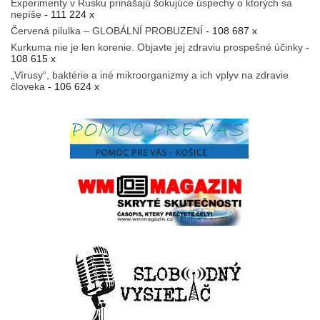
Experimenty v Rusku prinášajú šokujúce úspechy o ktorých sa
nepíše
- 111 224 x
Červená pilulka – GLOBÁLNÍ PROBUZENÍ
- 108 687 x
Kurkuma nie je len korenie. Objavte jej zdraviu prospešné účinky
-
108 615 x
„Vírusy“, baktérie a iné mikroorganizmy a ich vplyv na zdravie
človeka
- 106 624 x