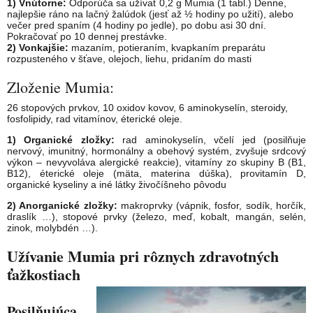
1) Vnútorne:
Odporúča sa užívať 0,2 g Mumia (1 tabl.) Denne,
najlepšie ráno na lačný žalúdok (jesť až ½ hodiny po užití), alebo
večer pred spaním (4 hodiny po jedle), po dobu asi 30 dní.
Pokračovať po 10 dennej prestávke.
2) Vonkajšie:
mazaním, potieraním, kvapkaním preparátu
rozpusteného v šťave, olejoch, liehu, pridaním do masti
Zloženie Mumia:
26 stopových prvkov, 10 oxidov kovov, 6 aminokyselín, steroidy,
fosfolipidy, rad vitamínov, éterické oleje.
1) Organické zložky:
rad aminokyselín, včelí jed (posilňuje
nervový, imunitný, hormonálny a obehový systém, zvyšuje srdcový
výkon – nevyvoláva alergické reakcie), vitamíny zo skupiny B (B1,
B12), éterické oleje (mäta, materina dúška), provitamín D,
organické kyseliny a iné látky živočíšneho pôvodu
2) Anorganické zložky:
makroprvky (vápnik, fosfor, sodík, horčík,
draslík …), stopové prvky (železo, meď, kobalt, mangán, selén,
zinok, molybdén …).
Užívanie Mumia pri rôznych zdravotných
ťažkostiach
Posilňujúca