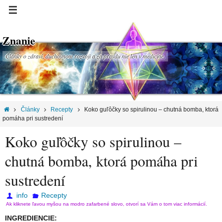
Znanie
Články o zdraví, duchovnom rozvoji a za pravdu nie len v medicíne.
Články
Recepty
Koko guľôčky so spirulinou – chutná bomba, ktorá
pomáha pri sustredení
Koko guľôčky so spirulinou –
chutná bomba, ktorá pomáha pri
sustredení
info
Recepty
Ak kliknete ľavou myšou na modro zafarbené slovo, otvorí sa Vám o tom viac informácií.
INGREDIENCIE: