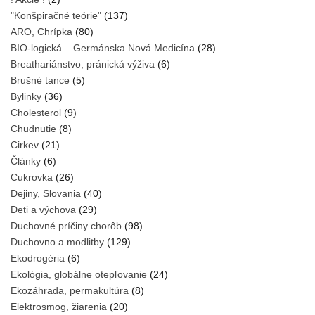
"Konšpiračné teórie"
(137)
ARO, Chrípka
(80)
BIO-logická – Germánska Nová Medicína
(28)
Breathariánstvo, pránická výživa
(6)
Brušné tance
(5)
Bylinky
(36)
Cholesterol
(9)
Chudnutie
(8)
Cirkev
(21)
Články
(6)
Cukrovka
(26)
Dejiny, Slovania
(40)
Deti a výchova
(29)
Duchovné príčiny chorôb
(98)
Duchovno a modlitby
(129)
Ekodrogéria
(6)
Ekológia, globálne otepľovanie
(24)
Ekozáhrada, permakultúra
(8)
Elektrosmog, žiarenia
(20)