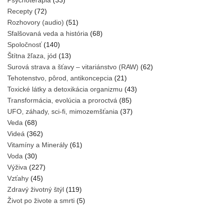
Recepty
(72)
Rozhovory (audio)
(51)
Sfalšovaná veda a história
(68)
Spoločnosť
(140)
Štítna žľaza, jód
(13)
Surová strava a šťavy – vitariánstvo (RAW)
(62)
Tehotenstvo, pôrod, antikoncepcia
(21)
Toxické látky a detoxikácia organizmu
(43)
Transformácia, evolúcia a proroctvá
(85)
UFO, záhady, sci-fi, mimozemšťania
(37)
Veda
(68)
Videá
(362)
Vitamíny a Minerály
(61)
Voda
(30)
Výživa
(227)
Vzťahy
(45)
Zdravý životný štýl
(119)
Život po živote a smrti
(5)