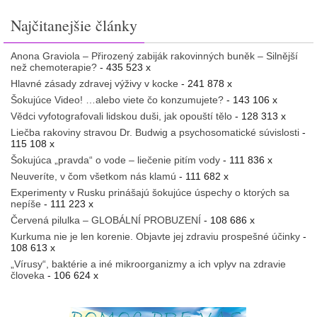
Najčitanejšie články
Anona Graviola – Přirozený zabiják rakovinných buněk – Silnější
než chemoterapie?
- 435 523 x
Hlavné zásady zdravej výživy v kocke
- 241 878 x
Šokujúce Video! …alebo viete čo konzumujete?
- 143 106 x
Vědci vyfotografovali lidskou duši, jak opouští tělo
- 128 313 x
Liečba rakoviny stravou Dr. Budwig a psychosomatické súvislosti
-
115 108 x
Šokujúca „pravda“ o vode – liečenie pitím vody
- 111 836 x
Neuveríte, v čom všetkom nás klamú
- 111 682 x
Experimenty v Rusku prinášajú šokujúce úspechy o ktorých sa
nepíše
- 111 223 x
Červená pilulka – GLOBÁLNÍ PROBUZENÍ
- 108 686 x
Kurkuma nie je len korenie. Objavte jej zdraviu prospešné účinky
-
108 613 x
„Vírusy“, baktérie a iné mikroorganizmy a ich vplyv na zdravie
človeka
- 106 624 x