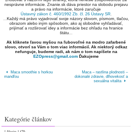
nesprávne informácie. Znanie.sk dáva priestor na slobodu prejavu
a právo na informácie, ktoré zaručuje
Ústavný zákon č. 460/1992 Zb. čl. 26 Ústavy SR
.
...Každý má právo vyjadrovať svoje názory slovom, písmom, tlačou,
obrazom alebo iným spôsobom, ako aj slobodne vyhľadávať,
prijímať a rozširovať idey a informácie bez ohľadu na hranice
štátu...
Ak kliknete ľavou myšou na ľubovoľné na modro zafarbené
slovo, otvorí sa Vám o tom viac informácií. Ak niektorý odkaz
nefunguje, budeme radi, ak nám o tom napíšete na
EZOpress@gmail.com
Ďakujeme
Maca smoothie s horkou
Maca – rastlina plodnosti –
mandľou
dokonalé zdravie, dlhovekosť a
sexuálna vitalita
Kategórie článkov
! Akcie !
(2)