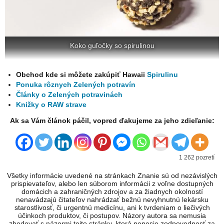
Koko guľočky so spirulinou
Obchod kde si môžete zakúpiť Hawaii
Spirulinu
Ponuka rôznych Zelených potravín
Články o Zelených potravinách
Knižky o RAW strave
Ak sa Vám článok páčil, vopred ďakujeme za jeho zdieľanie:
1 262 pozretí
Všetky informácie uvedené na stránkach Znanie sú od nezávislých
prispievateľov, alebo len súborom informácii z voľne dostupných
domácich a zahraničných zdrojov a za žiadnych okolností
nenavádzajú čitateľov nahrádzať bežnú nevyhnutnú lekársku
starostlivosť, či urgentnú medicínu, ani k tvrdeniam o liečivých
účinkoch produktov, či postupov. Názory autora sa nemusia
zhodovať s názormi tejto stránky, ktorá nenesie zodpovednosť za