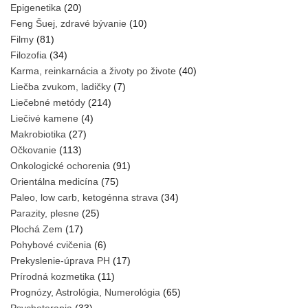
Epigenetika
(20)
Feng Šuej, zdravé bývanie
(10)
Filmy
(81)
Filozofia
(34)
Karma, reinkarnácia a životy po živote
(40)
Liečba zvukom, ladičky
(7)
Liečebné metódy
(214)
Liečivé kamene
(4)
Makrobiotika
(27)
Očkovanie
(113)
Onkologické ochorenia
(91)
Orientálna medicína
(75)
Paleo, low carb, ketogénna strava
(34)
Parazity, plesne
(25)
Plochá Zem
(17)
Pohybové cvičenia
(6)
Prekyslenie-úprava PH
(17)
Prírodná kozmetika
(11)
Prognózy, Astrológia, Numerológia
(65)
Psychoterapia
(33)