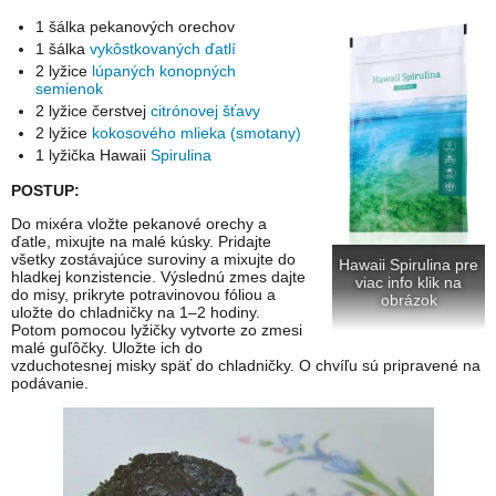
1 šálka pekanových orechov
1 šálka
vykôstkovaných ďatlí
2 lyžice
lúpaných konopných
semienok
2 lyžice čerstvej
citrónovej šťavy
2 lyžice
kokosového mlieka (smotany)
1 lyžička Hawaii
Spirulina
POSTUP:
Do mixéra vložte pekanové orechy a
ďatle, mixujte na malé kúsky. Pridajte
všetky zostávajúce suroviny a mixujte do
Hawaii Spirulina pre
hladkej konzistencie. Výslednú zmes dajte
viac info klik na
do misy, prikryte potravinovou fóliou a
obrázok
uložte do chladničky na 1–2 hodiny.
Potom pomocou lyžičky vytvorte zo zmesi
malé guľôčky. Uložte ich do
vzduchotesnej misky späť do chladničky. O chvíľu sú pripravené na
podávanie.