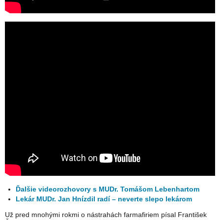
Ďalšie videorozhovory s MUDr. Tomášom Lebenhartom
Lekár MUDr. Jan Hnízdil radí – neverte slepo lekárom
Už pred mnohými rokmi o nástrahách farmafiriem písal František