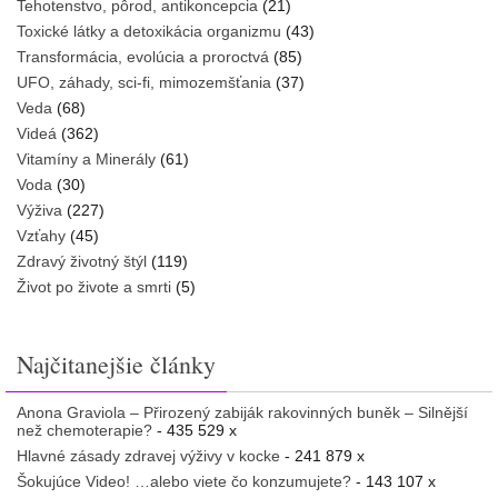
Tehotenstvo, pôrod, antikoncepcia
(21)
Toxické látky a detoxikácia organizmu
(43)
Transformácia, evolúcia a proroctvá
(85)
UFO, záhady, sci-fi, mimozemšťania
(37)
Veda
(68)
Videá
(362)
Vitamíny a Minerály
(61)
Voda
(30)
Výživa
(227)
Vzťahy
(45)
Zdravý životný štýl
(119)
Život po živote a smrti
(5)
Najčitanejšie články
Anona Graviola – Přirozený zabiják rakovinných buněk – Silnější
než chemoterapie?
- 435 529 x
Hlavné zásady zdravej výživy v kocke
- 241 879 x
Šokujúce Video! …alebo viete čo konzumujete?
- 143 107 x