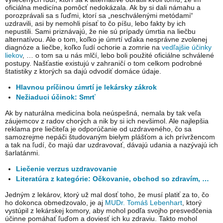
oficiálna medicína pomôcť nedokázala. Ak by si dali námahu a
porozprávali sa s ľuďmi, ktorí sa „neschválenými metódami“
uzdravili, asi by nemohli písať to čo píšu, lebo fakty by ich
nepustili. Sami priznávajú, že nie sú prípady úmrtia na liečbu
alternatívou. Ale o tom, koľko je úmrtí vďaka nesprávne zvolenej
diagnóze a liečbe, koľko ľudí ochorie a zomrie na
vedľajšie účinky
liekov
, … o tom sa u nás mlčí, lebo boli použité oficiálne schválené
postupy. Našťastie existujú v zahraničí o tom celkom podrobné
štatistiky z ktorých sa dajú odvodiť domáce údaje.
Hlavnou príčinou úmrtí je lekársky zákrok
Nežiaduci účinok: Smrť
Ak by naturálna medicína bola neúspešná, nemala by tak veľa
záujemcov z radov chorých a nik by si ich nevšimol. Ale najlepšia
reklama pre liečiteľa je odporúčanie od uzdraveného, čo sa
samozrejme nepáči študovaným bielym plášťom a ich prívržencom
a tak na ľudí, čo majú dar uzdravovať, dávajú udania a nazývajú ich
šarlatánmi.
Liečenie verzus uzdravovanie
Literatúra z kategórie: Očkovanie, obchod so zdravím, …
Jedným z lekárov, ktorý už mal dosť toho, že musí platiť za to, čo
ho dokonca obmedzovalo, je aj
MUDr. Tomáš Lebenhart
, ktorý
vystúpil z lekárskej komory, aby mohol podľa svojho presvedčenia
účinne pomáhať ľuďom a doviesť ich ku zdraviu. Takto mohol