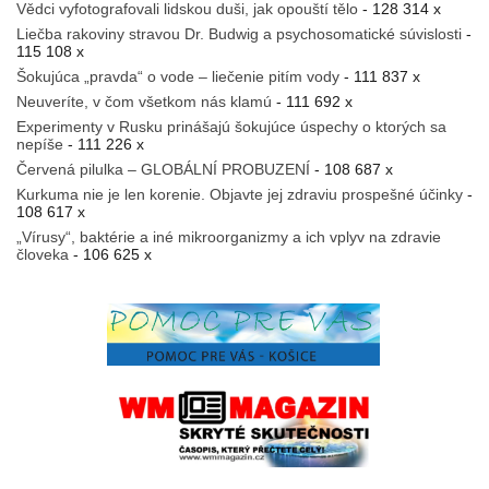
Vědci vyfotografovali lidskou duši, jak opouští tělo
- 128 314 x
Liečba rakoviny stravou Dr. Budwig a psychosomatické súvislosti
-
115 108 x
Šokujúca „pravda“ o vode – liečenie pitím vody
- 111 837 x
Neuveríte, v čom všetkom nás klamú
- 111 692 x
Experimenty v Rusku prinášajú šokujúce úspechy o ktorých sa
nepíše
- 111 226 x
Červená pilulka – GLOBÁLNÍ PROBUZENÍ
- 108 687 x
Kurkuma nie je len korenie. Objavte jej zdraviu prospešné účinky
-
108 617 x
„Vírusy“, baktérie a iné mikroorganizmy a ich vplyv na zdravie
človeka
- 106 625 x