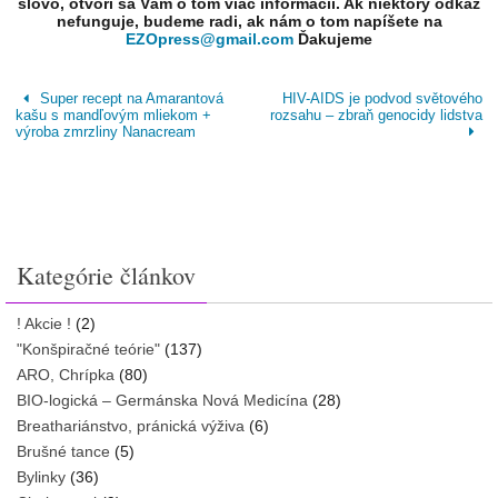
slovo, otvorí sa Vám o tom viac informácií. Ak niektorý odkaz
nefunguje, budeme radi, ak nám o tom napíšete na
EZOpress@gmail.com
Ďakujeme
Super recept na Amarantová
HIV-AIDS je podvod světového
kašu s mandľovým mliekom +
rozsahu – zbraň genocidy lidstva
výroba zmrzliny Nanacream
Kategórie článkov
! Akcie !
(2)
"Konšpiračné teórie"
(137)
ARO, Chrípka
(80)
BIO-logická – Germánska Nová Medicína
(28)
Breathariánstvo, pránická výživa
(6)
Brušné tance
(5)
Bylinky
(36)