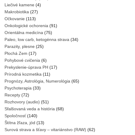
Liečivé kamene
(4)
Makrobiotika
(27)
Očkovanie
(113)
Onkologické ochorenia
(91)
Orientálna medicína
(75)
Paleo, low carb, ketogénna strava
(34)
Parazity, plesne
(25)
Plochá Zem
(17)
Pohybové cvičenia
(6)
Prekyslenie-úprava PH
(17)
Prírodná kozmetika
(11)
Prognózy, Astrológia, Numerológia
(65)
Psychoterapia
(33)
Recepty
(72)
Rozhovory (audio)
(51)
Sfalšovaná veda a história
(68)
Spoločnosť
(140)
Štítna žľaza, jód
(13)
Surová strava a šťavy – vitariánstvo (RAW)
(62)