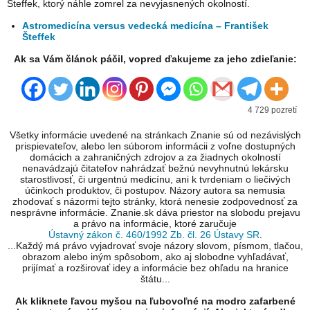
Šteffek, ktorý náhle zomrel za nevyjasnených okolností.
Astromedicína versus vedecká medicína – František
Šteffek
Ak sa Vám článok páčil, vopred ďakujeme za jeho zdieľanie:
4 729 pozretí
Všetky informácie uvedené na stránkach Znanie sú od nezávislých
prispievateľov, alebo len súborom informácii z voľne dostupných
domácich a zahraničných zdrojov a za žiadnych okolností
nenavádzajú čitateľov nahrádzať bežnú nevyhnutnú lekársku
starostlivosť, či urgentnú medicínu, ani k tvrdeniam o liečivých
účinkoch produktov, či postupov. Názory autora sa nemusia
zhodovať s názormi tejto stránky, ktorá nenesie zodpovednosť za
nesprávne informácie. Znanie.sk dáva priestor na slobodu prejavu
a právo na informácie, ktoré zaručuje
Ústavný zákon č. 460/1992 Zb. čl. 26 Ústavy SR
.
...Každý má právo vyjadrovať svoje názory slovom, písmom, tlačou,
obrazom alebo iným spôsobom, ako aj slobodne vyhľadávať,
prijímať a rozširovať idey a informácie bez ohľadu na hranice
štátu...
Ak kliknete ľavou myšou na ľubovoľné na modro zafarbené