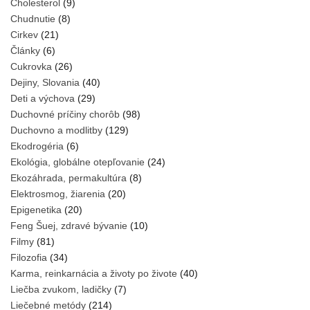
Cholesterol
(9)
Chudnutie
(8)
Cirkev
(21)
Články
(6)
Cukrovka
(26)
Dejiny, Slovania
(40)
Deti a výchova
(29)
Duchovné príčiny chorôb
(98)
Duchovno a modlitby
(129)
Ekodrogéria
(6)
Ekológia, globálne otepľovanie
(24)
Ekozáhrada, permakultúra
(8)
Elektrosmog, žiarenia
(20)
Epigenetika
(20)
Feng Šuej, zdravé bývanie
(10)
Filmy
(81)
Filozofia
(34)
Karma, reinkarnácia a životy po živote
(40)
Liečba zvukom, ladičky
(7)
Liečebné metódy
(214)