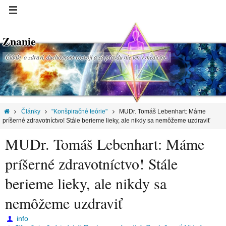
Znanie
Články o zdraví, duchovnom rozvoji a za pravdu nie len v medicíne.
Články
"Konšpiračné teórie"
MUDr. Tomáš Lebenhart: Máme
príšerné zdravotníctvo! Stále berieme lieky, ale nikdy sa nemôžeme uzdraviť
MUDr. Tomáš Lebenhart: Máme
príšerné zdravotníctvo! Stále
berieme lieky, ale nikdy sa
nemôžeme uzdraviť
info