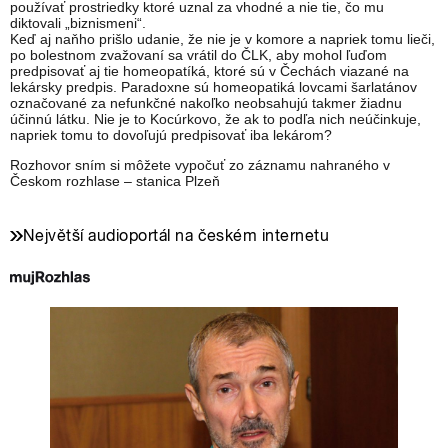
používať prostriedky ktoré uznal za vhodné a nie tie, čo mu
diktovali „biznismeni“.
Keď aj naňho prišlo udanie, že nie je v komore a napriek tomu lieči,
po bolestnom zvažovaní sa vrátil do ČLK, aby mohol ľuďom
predpisovať aj tie homeopatíká, ktoré sú v Čechách viazané na
lekársky predpis. Paradoxne sú homeopatiká lovcami šarlatánov
označované za nefunkčné nakoľko neobsahujú takmer žiadnu
účinnú látku. Nie je to Kocúrkovo, že ak to podľa nich neúčinkuje,
napriek tomu to dovoľujú predpisovať iba lekárom?
Rozhovor sním si môžete vypočuť zo záznamu nahraného v
Českom rozhlase – stanica Plzeň