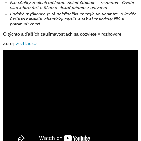
Nie všetky znalosti môžeme získať štúdiom – rozumom. Oveľa
viac informácií môžeme získať priamo z univerza.
Ľudská myšlienka je tá najsilnejšia energia vo vesmíre. a keďže
ľudia to nevedia, chaoticky myslia a tak aj chaoticky žijú a
potom sú chorí.
O týchto a ďalších zaujímavostiach sa dozviete v rozhovore
Zdroj:
zozhlas.cz