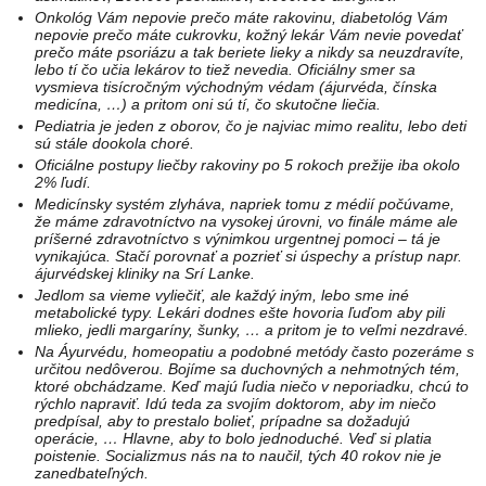
Onkológ Vám nepovie prečo máte rakovinu, diabetológ Vám
nepovie prečo máte cukrovku, kožný lekár Vám nevie povedať
prečo máte psoriázu a tak beriete lieky a nikdy sa neuzdravíte,
lebo tí čo učia lekárov to tiež nevedia. Oficiálny smer sa
vysmieva tisícročným východným védam (ájurvéda, čínska
medicína, …) a pritom oni sú tí, čo skutočne liečia.
Pediatria je jeden z oborov, čo je najviac mimo realitu, lebo deti
sú stále dookola choré.
Oficiálne postupy liečby rakoviny po 5 rokoch prežije iba okolo
2% ľudí.
Medicínsky systém zlyháva, napriek tomu z médií počúvame,
že máme zdravotníctvo na vysokej úrovni, vo finále máme ale
príšerné zdravotníctvo s výnimkou urgentnej pomoci – tá je
vynikajúca. Stačí porovnať a pozrieť si úspechy a prístup napr.
ájurvédskej kliniky na Srí Lanke.
Jedlom sa vieme vyliečiť, ale každý iným, lebo sme iné
metabolické typy. Lekári dodnes ešte hovoria ľuďom aby pili
mlieko, jedli margaríny, šunky, … a pritom je to veľmi nezdravé.
Na Áyurvédu, homeopatiu a podobné metódy často pozeráme s
určitou nedôverou. Bojíme sa duchovných a nehmotných tém,
ktoré obchádzame. Keď majú ľudia niečo v neporiadku, chcú to
rýchlo napraviť. Idú teda za svojím doktorom, aby im niečo
predpísal, aby to prestalo bolieť, prípadne sa dožadujú
operácie, … Hlavne, aby to bolo jednoduché. Veď si platia
poistenie. Socializmus nás na to naučil, tých 40 rokov nie je
zanedbateľných.