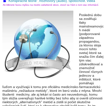
"Konšpiračné teórie"
Rozhovory (audio)
Spoločnosť
Videá
,
,
,
Ak kliknete ľavou myšou na modro zafarbené slovo, otvorí sa Vám o tom viac informácií.
Poslednú dobu
sa zosilňujú
tlaky
mainstreamovýc
h médií
(podporované
západnou
propagandou,
za ktorou stoja
mocní tohto
sveta) ktoré sa
snažia čím ďalej
tým viac
zdiskreditovať a
znemožniť
činnosť rôznych
jedincov a
inštitúcií, ktoré
pomáhajú
ľuďom a využívajú k tomu pre oficiálnu medicínsko-farmaceutickú
mašinériu „nežiaduce metódy“, ktoré im berú vodu z mlyna. Mnohí
študenti medicíny, ale aj lekári si často ani neuvedomujú, komu
tým slúžia uverejňujú hanlivé kritiky bez toho aby si overili účinnosti
niektorých „alternatívnych“ metód a zistili si počet skutočne
vyliečených ľudí, ktorí sa k alternatíve obrátili kvôli tomu, že im