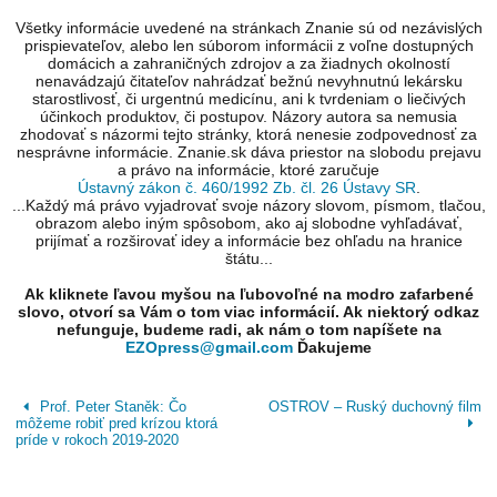
Všetky informácie uvedené na stránkach Znanie sú od nezávislých
prispievateľov, alebo len súborom informácii z voľne dostupných
domácich a zahraničných zdrojov a za žiadnych okolností
nenavádzajú čitateľov nahrádzať bežnú nevyhnutnú lekársku
starostlivosť, či urgentnú medicínu, ani k tvrdeniam o liečivých
účinkoch produktov, či postupov. Názory autora sa nemusia
zhodovať s názormi tejto stránky, ktorá nenesie zodpovednosť za
nesprávne informácie. Znanie.sk dáva priestor na slobodu prejavu
a právo na informácie, ktoré zaručuje
Ústavný zákon č. 460/1992 Zb. čl. 26 Ústavy SR
.
...Každý má právo vyjadrovať svoje názory slovom, písmom, tlačou,
obrazom alebo iným spôsobom, ako aj slobodne vyhľadávať,
prijímať a rozširovať idey a informácie bez ohľadu na hranice
štátu...
Ak kliknete ľavou myšou na ľubovoľné na modro zafarbené
slovo, otvorí sa Vám o tom viac informácií. Ak niektorý odkaz
nefunguje, budeme radi, ak nám o tom napíšete na
EZOpress@gmail.com
Ďakujeme
Prof. Peter Staněk: Čo
OSTROV – Ruský duchovný film
môžeme robiť pred krízou ktorá
príde v rokoch 2019-2020