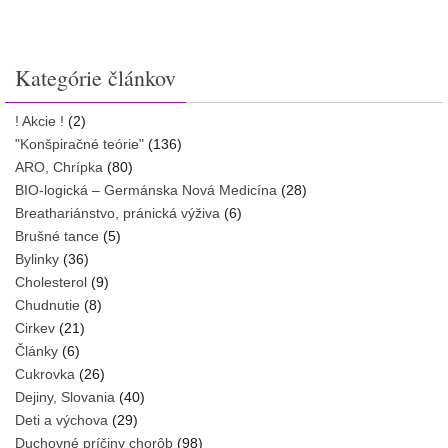
Kategórie článkov
! Akcie !
(2)
"Konšpiračné teórie"
(136)
ARO, Chrípka
(80)
BIO-logická – Germánska Nová Medicína
(28)
Breathariánstvo, pránická výživa
(6)
Brušné tance
(5)
Bylinky
(36)
Cholesterol
(9)
Chudnutie
(8)
Cirkev
(21)
Články
(6)
Cukrovka
(26)
Dejiny, Slovania
(40)
Deti a výchova
(29)
Duchovné príčiny chorôb
(98)