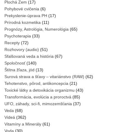
Plochá Zem
(17)
Pohybové cvičenia
(6)
Prekyslenie-úprava PH
(17)
Prírodná kozmetika
(11)
Prognózy, Astrológia, Numerológia
(65)
Psychoterapia
(33)
Recepty
(72)
Rozhovory (audio)
(51)
Sfalšovaná veda a história
(67)
Spoločnosť
(140)
Štítna žľaza, jód
(13)
Surová strava a šťavy – vitariánstvo (RAW)
(62)
Tehotenstvo, pôrod, antikoncepcia
(21)
Toxické látky a detoxikácia organizmu
(43)
Transformácia, evolúcia a proroctvá
(85)
UFO, záhady, sci-fi, mimozemšťania
(37)
Veda
(68)
Videá
(362)
Vitamíny a Minerály
(61)
Voda
(30)