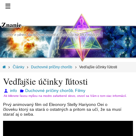
Znanie
Články o zdraví, duchovnom rozvoji a za pravdu nie len v medicíne.
Články
Duchovné príčiny chorôb
Vedľajšie účinky ľútosti
Vedľajšie účinky ľútosti
info
Duchovné príčiny chorôb
Filmy
,
Ak kliknete ľavou myšou na modro zafarbené slovo, otvorí sa Vám o tom viac informácií.
Prvý animovaný film od Eleonory Stelly Hariyono Oei o
človeku ktorý sa stará o ostatných a pritom sa učí, že sa musí
starať aj o seba.