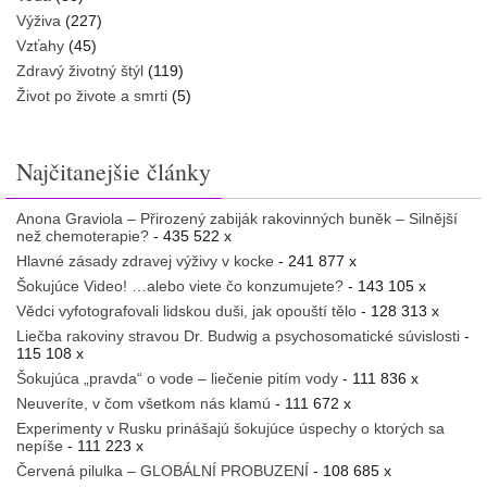
Výživa
(227)
Vzťahy
(45)
Zdravý životný štýl
(119)
Život po živote a smrti
(5)
Najčitanejšie články
Anona Graviola – Přirozený zabiják rakovinných buněk – Silnější
než chemoterapie?
- 435 522 x
Hlavné zásady zdravej výživy v kocke
- 241 877 x
Šokujúce Video! …alebo viete čo konzumujete?
- 143 105 x
Vědci vyfotografovali lidskou duši, jak opouští tělo
- 128 313 x
Liečba rakoviny stravou Dr. Budwig a psychosomatické súvislosti
-
115 108 x
Šokujúca „pravda“ o vode – liečenie pitím vody
- 111 836 x
Neuveríte, v čom všetkom nás klamú
- 111 672 x
Experimenty v Rusku prinášajú šokujúce úspechy o ktorých sa
nepíše
- 111 223 x
Červená pilulka – GLOBÁLNÍ PROBUZENÍ
- 108 685 x