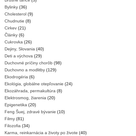
Brušné tance
(5)
Bylinky
(36)
Cholesterol
(9)
Chudnutie
(8)
Cirkev
(21)
Články
(6)
Cukrovka
(26)
Dejiny, Slovania
(40)
Deti a výchova
(29)
Duchovné príčiny chorôb
(98)
Duchovno a modlitby
(129)
Ekodrogéria
(6)
Ekológia, globálne otepľovanie
(24)
Ekozáhrada, permakultúra
(8)
Elektrosmog, žiarenia
(20)
Epigenetika
(20)
Feng Šuej, zdravé bývanie
(10)
Filmy
(81)
Filozofia
(34)
Karma, reinkarnácia a životy po živote
(40)