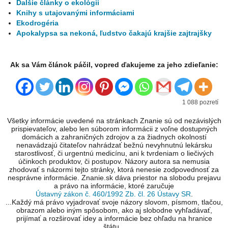
Ďalšie články o ekológii
Knihy s utajovanými informáciami
Ekodrogéria
Apokalypsa sa nekoná, ľudstvo čakajú krajšie zajtrajšky
Ak sa Vám článok páčil, vopred ďakujeme za jeho zdieľanie:
1 088 pozretí
Všetky informácie uvedené na stránkach Znanie sú od nezávislých
prispievateľov, alebo len súborom informácii z voľne dostupných
domácich a zahraničných zdrojov a za žiadnych okolností
nenavádzajú čitateľov nahrádzať bežnú nevyhnutnú lekársku
starostlivosť, či urgentnú medicínu, ani k tvrdeniam o liečivých
účinkoch produktov, či postupov. Názory autora sa nemusia
zhodovať s názormi tejto stránky, ktorá nenesie zodpovednosť za
nesprávne informácie. Znanie.sk dáva priestor na slobodu prejavu
a právo na informácie, ktoré zaručuje
Ústavný zákon č. 460/1992 Zb. čl. 26 Ústavy SR
.
...Každý má právo vyjadrovať svoje názory slovom, písmom, tlačou,
obrazom alebo iným spôsobom, ako aj slobodne vyhľadávať,
prijímať a rozširovať idey a informácie bez ohľadu na hranice
štátu...