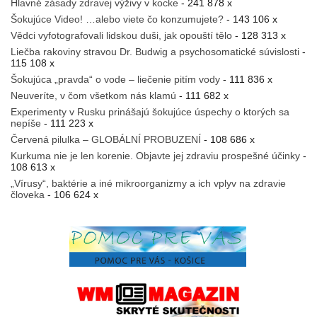
Hlavné zásady zdravej výživy v kocke
- 241 878 x
Šokujúce Video! …alebo viete čo konzumujete?
- 143 106 x
Vědci vyfotografovali lidskou duši, jak opouští tělo
- 128 313 x
Liečba rakoviny stravou Dr. Budwig a psychosomatické súvislosti
-
115 108 x
Šokujúca „pravda“ o vode – liečenie pitím vody
- 111 836 x
Neuveríte, v čom všetkom nás klamú
- 111 682 x
Experimenty v Rusku prinášajú šokujúce úspechy o ktorých sa
nepíše
- 111 223 x
Červená pilulka – GLOBÁLNÍ PROBUZENÍ
- 108 686 x
Kurkuma nie je len korenie. Objavte jej zdraviu prospešné účinky
-
108 613 x
„Vírusy“, baktérie a iné mikroorganizmy a ich vplyv na zdravie
človeka
- 106 624 x