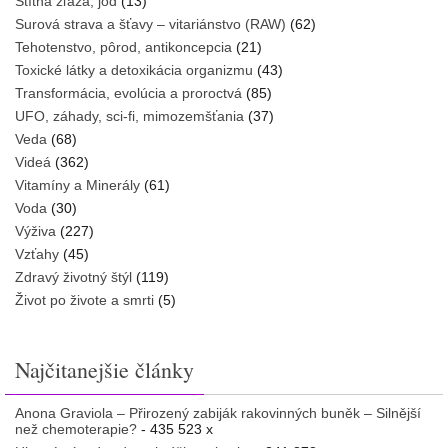
Štítna žľaza, jód
(13)
Surová strava a šťavy – vitariánstvo (RAW)
(62)
Tehotenstvo, pôrod, antikoncepcia
(21)
Toxické látky a detoxikácia organizmu
(43)
Transformácia, evolúcia a proroctvá
(85)
UFO, záhady, sci-fi, mimozemšťania
(37)
Veda
(68)
Videá
(362)
Vitamíny a Minerály
(61)
Voda
(30)
Výživa
(227)
Vzťahy
(45)
Zdravý životný štýl
(119)
Život po živote a smrti
(5)
Najčitanejšie články
Anona Graviola – Přirozený zabiják rakovinných buněk – Silnější
než chemoterapie?
- 435 523 x