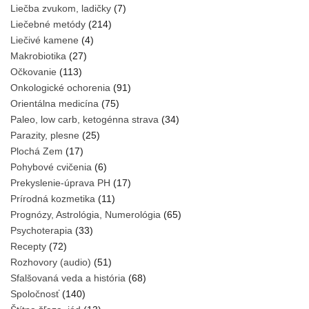
Liečba zvukom, ladičky
(7)
Liečebné metódy
(214)
Liečivé kamene
(4)
Makrobiotika
(27)
Očkovanie
(113)
Onkologické ochorenia
(91)
Orientálna medicína
(75)
Paleo, low carb, ketogénna strava
(34)
Parazity, plesne
(25)
Plochá Zem
(17)
Pohybové cvičenia
(6)
Prekyslenie-úprava PH
(17)
Prírodná kozmetika
(11)
Prognózy, Astrológia, Numerológia
(65)
Psychoterapia
(33)
Recepty
(72)
Rozhovory (audio)
(51)
Sfalšovaná veda a história
(68)
Spoločnosť
(140)