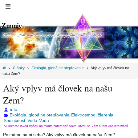
Znanie
Články o zdraví, duchovnom rozvoji a za pravdu nie len v medicíne.
Články
Ekológia, globálne otepľovanie
Aký vplyv má človek na
našu Zem?
Aký vplyv má človek na našu
Zem?
info
Ekológia, globálne otepľovanie
Elektrosmog, žiarenia
,
,
Spoločnosť
Veda
Voda
,
,
Ak kliknete ľavou myšou na modro zafarbené slovo, otvorí sa Vám o tom viac informácií.
Poznáme sami seba? Aký vplyv má človek na našu Zem?