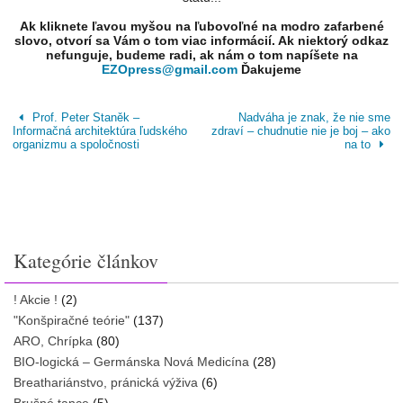
Ak kliknete ľavou myšou na ľubovoľné na modro zafarbené
slovo, otvorí sa Vám o tom viac informácií. Ak niektorý odkaz
nefunguje, budeme radi, ak nám o tom napíšete na
EZOpress@gmail.com
Ďakujeme
Prof. Peter Staněk –
Nadváha je znak, že nie sme
Informačná architektúra ľudského
zdraví – chudnutie nie je boj – ako
organizmu a spoločnosti
na to
Kategórie článkov
! Akcie !
(2)
"Konšpiračné teórie"
(137)
ARO, Chrípka
(80)
BIO-logická – Germánska Nová Medicína
(28)
Breathariánstvo, pránická výživa
(6)