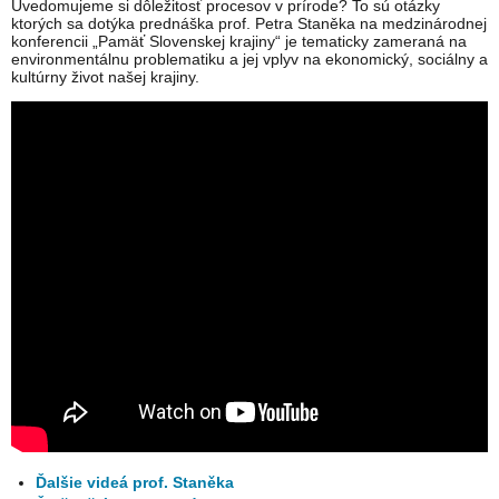
Uvedomujeme si dôležitosť procesov v prírode? To sú otázky
ktorých sa dotýka prednáška prof. Petra Staněka na medzinárodnej
konferencii „Pamäť Slovenskej krajiny“ je tematicky zameraná na
environmentálnu problematiku a jej vplyv na ekonomický, sociálny a
kultúrny život našej krajiny.
Ďalšie videá prof. Staněka