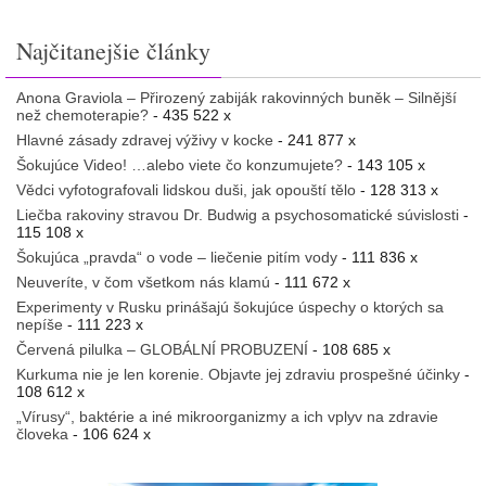
Najčitanejšie články
Anona Graviola – Přirozený zabiják rakovinných buněk – Silnější
než chemoterapie?
- 435 522 x
Hlavné zásady zdravej výživy v kocke
- 241 877 x
Šokujúce Video! …alebo viete čo konzumujete?
- 143 105 x
Vědci vyfotografovali lidskou duši, jak opouští tělo
- 128 313 x
Liečba rakoviny stravou Dr. Budwig a psychosomatické súvislosti
-
115 108 x
Šokujúca „pravda“ o vode – liečenie pitím vody
- 111 836 x
Neuveríte, v čom všetkom nás klamú
- 111 672 x
Experimenty v Rusku prinášajú šokujúce úspechy o ktorých sa
nepíše
- 111 223 x
Červená pilulka – GLOBÁLNÍ PROBUZENÍ
- 108 685 x
Kurkuma nie je len korenie. Objavte jej zdraviu prospešné účinky
-
108 612 x
„Vírusy“, baktérie a iné mikroorganizmy a ich vplyv na zdravie
človeka
- 106 624 x