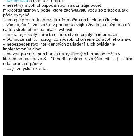
–
telomeráza
a starnutie buniek
– nešetrným poľnohospodárstvom sa znižuje počet
mikroorganizmov v pôde, ktoré zachytávajú vodu zo zrážok a tak
pôda vysychá
– smog v prostredí ohrozujú informačnú architektúru človeka
– všetko, čo človek zažije v priebehu svojho života je uložené a dá
sa to vstreknutím chemikálie vybaviť
– miera agresivity narastá s množstvom prijatých informácií
– 5G môže zahltiť mozog, čo spôsobí zhoršenie zdravotného stavu
– nebezpečenstvo inteligentných zariadení a ich ovládanie
implantovaním čipov
– mozog po smrti prechádza na kyslíkový hibernačný režim v
ktorom sa nachádza 8 – 10 hodín (vníma, rozmýšľa, cíti, …) – etika
odoberania orgánov
– čo je zmyslom života