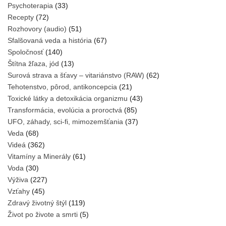
Psychoterapia
(33)
Recepty
(72)
Rozhovory (audio)
(51)
Sfalšovaná veda a história
(67)
Spoločnosť
(140)
Štítna žľaza, jód
(13)
Surová strava a šťavy – vitariánstvo (RAW)
(62)
Tehotenstvo, pôrod, antikoncepcia
(21)
Toxické látky a detoxikácia organizmu
(43)
Transformácia, evolúcia a proroctvá
(85)
UFO, záhady, sci-fi, mimozemšťania
(37)
Veda
(68)
Videá
(362)
Vitamíny a Minerály
(61)
Voda
(30)
Výživa
(227)
Vzťahy
(45)
Zdravý životný štýl
(119)
Život po živote a smrti
(5)