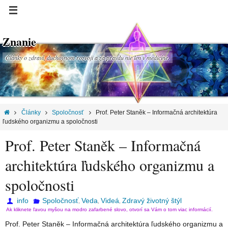
Znanie
Články o zdraví, duchovnom rozvoji a za pravdu nie len v medicíne.
Články
Spoločnosť
Prof. Peter Staněk – Informačná architektúra
ľudského organizmu a spoločnosti
Prof. Peter Staněk – Informačná
architektúra ľudského organizmu a
spoločnosti
info
Spoločnosť
Veda
Videá
Zdravý životný štýl
,
,
,
Ak kliknete ľavou myšou na modro zafarbené slovo, otvorí sa Vám o tom viac informácií.
Prof. Peter Staněk – Informačná architektúra ľudského organizmu a