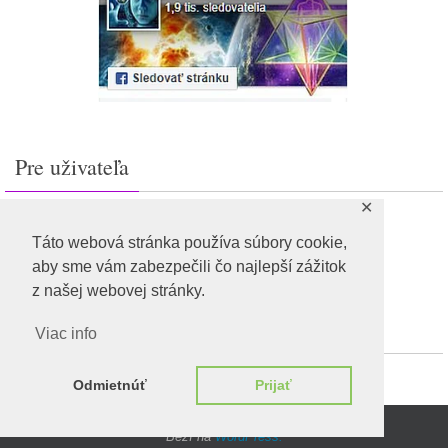
Pre uživateľa
✕
Prihlásiť sa
Feed záznamov
Táto webová stránka používa súbory cookie,
RSS feed komentárov
aby sme vám zabezpečili čo najlepší zážitok
WordPress.org
z našej webovej stránky.
Viac info
Odmietnúť
Prijať
Beží na
WordPress.