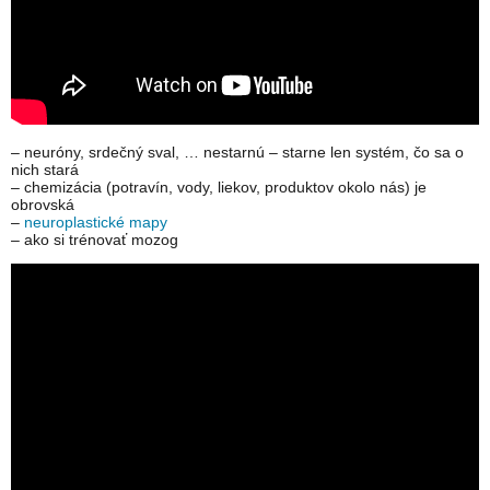
– neuróny, srdečný sval, … nestarnú – starne len systém, čo sa o
nich stará
– chemizácia (potravín, vody, liekov, produktov okolo nás) je
obrovská
–
neuroplastické mapy
– ako si trénovať mozog