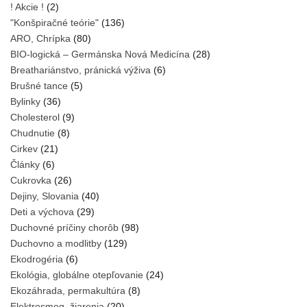
! Akcie !
(2)
"Konšpiračné teórie"
(136)
ARO, Chrípka
(80)
BIO-logická – Germánska Nová Medicína
(28)
Breathariánstvo, pránická výživa
(6)
Brušné tance
(5)
Bylinky
(36)
Cholesterol
(9)
Chudnutie
(8)
Cirkev
(21)
Články
(6)
Cukrovka
(26)
Dejiny, Slovania
(40)
Deti a výchova
(29)
Duchovné príčiny chorôb
(98)
Duchovno a modlitby
(129)
Ekodrogéria
(6)
Ekológia, globálne otepľovanie
(24)
Ekozáhrada, permakultúra
(8)
Elektrosmog, žiarenia
(20)