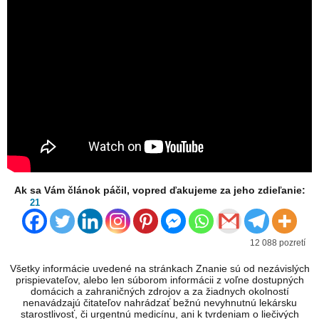
Ak sa Vám článok páčil, vopred ďakujeme za jeho zdieľanie:
21
12 088 pozretí
Všetky informácie uvedené na stránkach Znanie sú od nezávislých
prispievateľov, alebo len súborom informácii z voľne dostupných
domácich a zahraničných zdrojov a za žiadnych okolností
nenavádzajú čitateľov nahrádzať bežnú nevyhnutnú lekársku
starostlivosť, či urgentnú medicínu, ani k tvrdeniam o liečivých