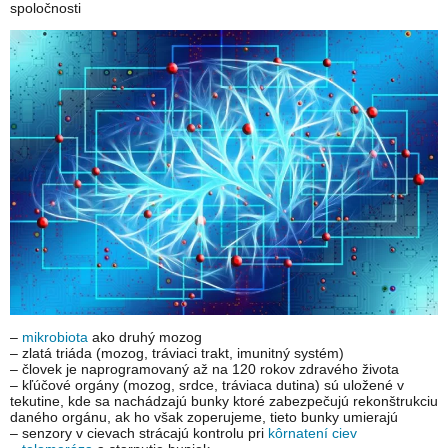
spoločnosti
–
mikrobiota
ako druhý mozog
– zlatá triáda (mozog, tráviaci trakt, imunitný systém)
– človek je naprogramovaný až na 120 rokov zdravého života
– kľúčové orgány (mozog, srdce, tráviaca dutina) sú uložené v
tekutine, kde sa nachádzajú bunky ktoré zabezpečujú rekonštrukciu
daného orgánu, ak ho však zoperujeme, tieto bunky umierajú
– senzory v cievach strácajú kontrolu pri
kôrnatení ciev