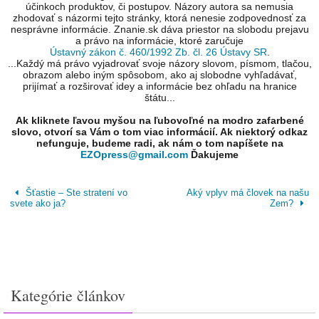
účinkoch produktov, či postupov. Názory autora sa nemusia
zhodovať s názormi tejto stránky, ktorá nenesie zodpovednosť za
nesprávne informácie. Znanie.sk dáva priestor na slobodu prejavu
a právo na informácie, ktoré zaručuje
Ústavný zákon č. 460/1992 Zb. čl. 26 Ústavy SR
.
...Každý má právo vyjadrovať svoje názory slovom, písmom, tlačou,
obrazom alebo iným spôsobom, ako aj slobodne vyhľadávať,
prijímať a rozširovať idey a informácie bez ohľadu na hranice
štátu...
Ak kliknete ľavou myšou na ľubovoľné na modro zafarbené
slovo, otvorí sa Vám o tom viac informácií. Ak niektorý odkaz
nefunguje, budeme radi, ak nám o tom napíšete na
EZOpress@gmail.com
Ďakujeme
Šťastie – Ste stratení vo
Aký vplyv má človek na našu
svete ako ja?
Zem?
Kategórie článkov