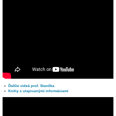
Ďalšie videá prof. Staněka
Knihy s utajovanými informáciami