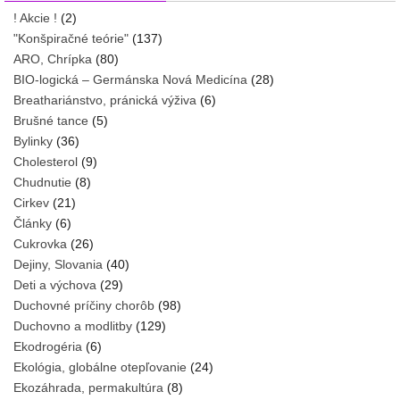
! Akcie !
(2)
"Konšpiračné teórie"
(137)
ARO, Chrípka
(80)
BIO-logická – Germánska Nová Medicína
(28)
Breathariánstvo, pránická výživa
(6)
Brušné tance
(5)
Bylinky
(36)
Cholesterol
(9)
Chudnutie
(8)
Cirkev
(21)
Články
(6)
Cukrovka
(26)
Dejiny, Slovania
(40)
Deti a výchova
(29)
Duchovné príčiny chorôb
(98)
Duchovno a modlitby
(129)
Ekodrogéria
(6)
Ekológia, globálne otepľovanie
(24)
Ekozáhrada, permakultúra
(8)