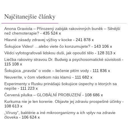
Najčitanejšie články
Anona Graviola – Přirozený zabiják rakovinných buněk – Silnější
než chemoterapie?
- 435 524 x
Hlavné zásady zdravej výživy v kocke
- 241 878 x
Šokujúce Video! …alebo viete čo konzumujete?
- 143 106 x
Vědci vyfotografovali lidskou duši, jak opouští tělo
- 128 313 x
Liečba rakoviny stravou Dr. Budwig a psychosomatické súvislosti
-
115 108 x
Šokujúca „pravda“ o vode – liečenie pitím vody
- 111 836 x
Neuveríte, v čom všetkom nás klamú
- 111 682 x
Experimenty v Rusku prinášajú šokujúce úspechy o ktorých sa
nepíše
- 111 223 x
Červená pilulka – GLOBÁLNÍ PROBUZENÍ
- 108 686 x
Kurkuma nie je len korenie. Objavte jej zdraviu prospešné účinky
-
108 613 x
„Vírusy“, baktérie a iné mikroorganizmy a ich vplyv na zdravie
človeka
- 106 624 x