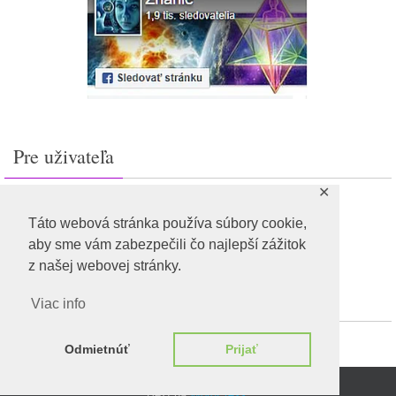
Pre uživateľa
✕
Prihlásiť sa
Feed záznamov
Táto webová stránka používa súbory cookie,
RSS feed komentárov
aby sme vám zabezpečili čo najlepší zážitok
WordPress.org
z našej webovej stránky.
Viac info
Odmietnúť
Prijať
Beží na
WordPress.