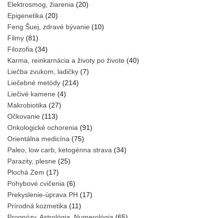
Elektrosmog, žiarenia
(20)
Epigenetika
(20)
Feng Šuej, zdravé bývanie
(10)
Filmy
(81)
Filozofia
(34)
Karma, reinkarnácia a životy po živote
(40)
Liečba zvukom, ladičky
(7)
Liečebné metódy
(214)
Liečivé kamene
(4)
Makrobiotika
(27)
Očkovanie
(113)
Onkologické ochorenia
(91)
Orientálna medicína
(75)
Paleo, low carb, ketogénna strava
(34)
Parazity, plesne
(25)
Plochá Zem
(17)
Pohybové cvičenia
(6)
Prekyslenie-úprava PH
(17)
Prírodná kozmetika
(11)
Prognózy, Astrológia, Numerológia
(65)