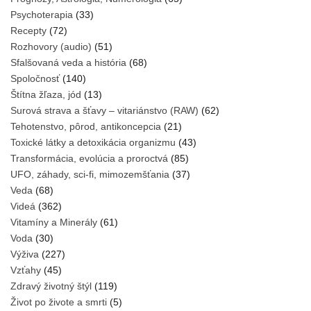
Psychoterapia
(33)
Recepty
(72)
Rozhovory (audio)
(51)
Sfalšovaná veda a história
(68)
Spoločnosť
(140)
Štítna žľaza, jód
(13)
Surová strava a šťavy – vitariánstvo (RAW)
(62)
Tehotenstvo, pôrod, antikoncepcia
(21)
Toxické látky a detoxikácia organizmu
(43)
Transformácia, evolúcia a proroctvá
(85)
UFO, záhady, sci-fi, mimozemšťania
(37)
Veda
(68)
Videá
(362)
Vitamíny a Minerály
(61)
Voda
(30)
Výživa
(227)
Vzťahy
(45)
Zdravý životný štýl
(119)
Život po živote a smrti
(5)