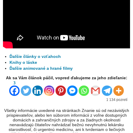
Ďalšie články o vzťahoch
Knihy o láske
Ďalšie animované a hrané filmy
Ak sa Vám článok páčil, vopred ďakujeme za jeho zdieľanie:
3
1 134 pozretí
Všetky informácie uvedené na stránkach Znanie sú od nezávislých
prispievateľov, alebo len súborom informácii z voľne dostupných
domácich a zahraničných zdrojov a za žiadnych okolností
nenavádzajú čitateľov nahrádzať bežnú nevyhnutnú lekársku
starostlivosť, či urgentnú medicínu, ani k tvrdeniam o liečivých