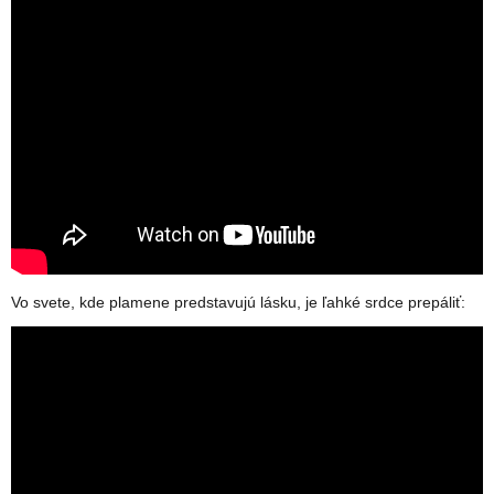
Vo svete, kde plamene predstavujú lásku, je ľahké srdce prepáliť: