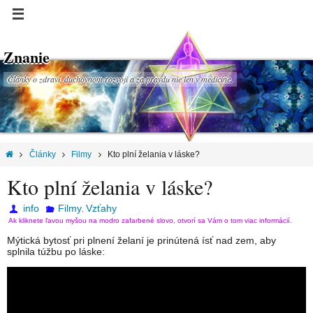
Znanie
Články o zdraví, duchovnom rozvoji a za pravdu nie len v medicíne.
Články
Filmy
Kto plní želania v láske?
Kto plní želania v láske?
info
Filmy
Vzťahy
,
Ak kliknete ľavou myšou na modro zafarbené slovo, otvorí sa Vám o tom viac informácií.
Mýtická bytosť pri plnení želaní je prinútená ísť nad zem, aby
splnila túžbu po láske: