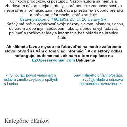
účinkoch produktov, či postupov. Názory autora sa nemusia
zhodovať s názormi tejto stránky, ktorá nenesie zodpovednosť za
nesprávne informácie. Znanie.sk dáva priestor na slobodu prejavu
a právo na informácie, ktoré zaručuje
Ústavný zákon č. 460/1992 Zb. čl. 26 Ústavy SR
.
...Každý má právo vyjadrovať svoje názory slovom, písmom, tlačou,
obrazom alebo iným spôsobom, ako aj slobodne vyhľadávať,
prijímať a rozširovať idey a informácie bez ohľadu na hranice
štátu...
Ak kliknete ľavou myšou na ľubovoľné na modro zafarbené
slovo, otvorí sa Vám o tom viac informácií. Ak niektorý odkaz
nefunguje, budeme radi, ak nám o tom napíšete na
EZOpress@gmail.com
Ďakujeme
Slnovrat, pôvod vianočných
Saw Palmetto chráni prostatu,
osláv a žriedlo zvyklostí spätých
zvyšuje libido a udržiava
s Luciou
hormonálnu rovnováhu
Kategórie článkov