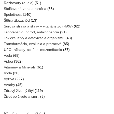
Rozhovory (audio)
(51)
Sfalšovaná veda a história
(68)
Spoločnosť
(140)
Štítna žľaza, jód
(13)
Surová strava a šťavy – vitariánstvo (RAW)
(62)
Tehotenstvo, pôrod, antikoncepcia
(21)
Toxické látky a detoxikácia organizmu
(43)
Transformácia, evolúcia a proroctvá
(85)
UFO, záhady, sci-fi, mimozemšťania
(37)
Veda
(68)
Videá
(362)
Vitamíny a Minerály
(61)
Voda
(30)
Výživa
(227)
Vzťahy
(45)
Zdravý životný štýl
(119)
Život po živote a smrti
(5)