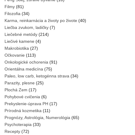
Filmy
(81)
Filozofia
(34)
Karma, reinkarnácia a životy po živote
(40)
Liečba zvukom, ladičky
(7)
Liečebné metódy
(214)
Liečivé kamene
(4)
Makrobiotika
(27)
Očkovanie
(113)
Onkologické ochorenia
(91)
Orientálna medicína
(75)
Paleo, low carb, ketogénna strava
(34)
Parazity, plesne
(25)
Plochá Zem
(17)
Pohybové cvičenia
(6)
Prekyslenie-úprava PH
(17)
Prírodná kozmetika
(11)
Prognózy, Astrológia, Numerológia
(65)
Psychoterapia
(33)
Recepty
(72)