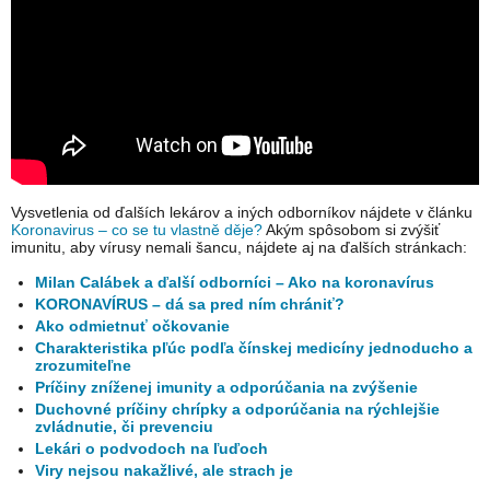
Vysvetlenia od ďalších lekárov a iných odborníkov nájdete v článku
Koronavirus – co se tu vlastně děje?
Akým spôsobom si zvýšiť
imunitu, aby vírusy nemali šancu, nájdete aj na ďalších stránkach:
Milan Calábek a ďalší odborníci – Ako na koronavírus
KORONAVÍRUS – dá sa pred ním chrániť?
Ako odmietnuť očkovanie
Charakteristika pľúc podľa čínskej medicíny jednoducho a
zrozumiteľne
Príčiny zníženej imunity a odporúčania na zvýšenie
Duchovné príčiny chrípky a odporúčania na rýchlejšie
zvládnutie, či prevenciu
Lekári o podvodoch na ľuďoch
Viry nejsou nakažlivé, ale strach je