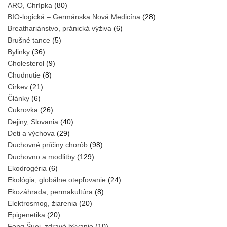
ARO, Chrípka
(80)
BIO-logická – Germánska Nová Medicína
(28)
Breathariánstvo, pránická výživa
(6)
Brušné tance
(5)
Bylinky
(36)
Cholesterol
(9)
Chudnutie
(8)
Cirkev
(21)
Články
(6)
Cukrovka
(26)
Dejiny, Slovania
(40)
Deti a výchova
(29)
Duchovné príčiny chorôb
(98)
Duchovno a modlitby
(129)
Ekodrogéria
(6)
Ekológia, globálne otepľovanie
(24)
Ekozáhrada, permakultúra
(8)
Elektrosmog, žiarenia
(20)
Epigenetika
(20)
Feng Šuej, zdravé bývanie
(10)