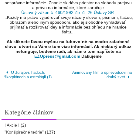
nesprávne informácie. Znanie.sk dáva priestor na slobodu prejavu
a právo na informácie, ktoré zaručuje
Ústavný zákon č. 460/1992 Zb. čl. 26 Ústavy SR
.
...Každý má právo vyjadrovať svoje názory slovom, písmom, tlačou,
obrazom alebo iným spôsobom, ako aj slobodne vyhľadávať,
prijímať a rozširovať idey a informácie bez ohľadu na hranice
štátu...
Ak kliknete ľavou myšou na ľubovoľné na modro zafarbené
slovo, otvorí sa Vám o tom viac informácií. Ak niektorý odkaz
nefunguje, budeme radi, ak nám o tom napíšete na
EZOpress@gmail.com
Ďakujeme
O Jurajovi, hadoch,
Animovaný film o sprievodcovi na
škorpiónoch a astrológii (1)
druhý svet
Kategórie článkov
! Akcie !
(2)
"Konšpiračné teórie"
(137)