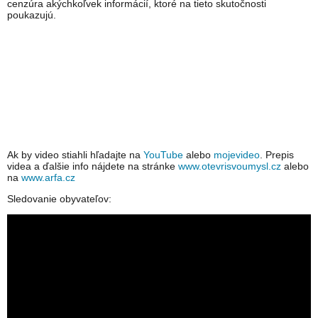
cenzúra akýchkoľvek informácií, ktoré na tieto skutočnosti
poukazujú.
Ak by video stiahli hľadajte na
YouTube
alebo
mojevideo
. Prepis
videa a ďalšie info nájdete na stránke
www.otevrisvoumysl.cz
alebo
na
www.arfa.cz
Sledovanie obyvateľov: