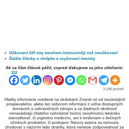
Očkovaní šíří viry mnohem intenzivněji než neočkovaní
Ďalšie články o chrípke a zvyšovaní imunity
Ak sa Vám článok páčil, vopred ďakujeme za jeho zdieľanie:
322
3 246 pozretí
Všetky informácie uvedené na stránkach Znanie sú od nezávislých
prispievateľov, alebo len súborom informácii z voľne dostupných
domácich a zahraničných zdrojov a za žiadnych okolností
nenavádzajú čitateľov nahrádzať bežnú nevyhnutnú lekársku
starostlivosť, či urgentnú medicínu, ani k tvrdeniam o liečivých
účinkoch produktov, či postupov. Názory autora sa nemusia
zhodovať s názormi tejto stránky, ktorá nenesie zodpovednosť za