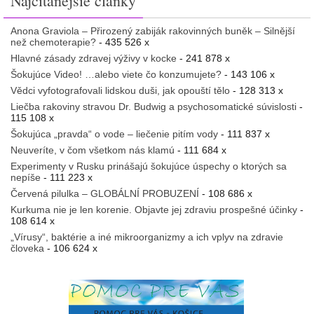
Najčitanejšie články
Anona Graviola – Přirozený zabiják rakovinných buněk – Silnější
než chemoterapie?
- 435 526 x
Hlavné zásady zdravej výživy v kocke
- 241 878 x
Šokujúce Video! …alebo viete čo konzumujete?
- 143 106 x
Vědci vyfotografovali lidskou duši, jak opouští tělo
- 128 313 x
Liečba rakoviny stravou Dr. Budwig a psychosomatické súvislosti
-
115 108 x
Šokujúca „pravda“ o vode – liečenie pitím vody
- 111 837 x
Neuveríte, v čom všetkom nás klamú
- 111 684 x
Experimenty v Rusku prinášajú šokujúce úspechy o ktorých sa
nepíše
- 111 223 x
Červená pilulka – GLOBÁLNÍ PROBUZENÍ
- 108 686 x
Kurkuma nie je len korenie. Objavte jej zdraviu prospešné účinky
-
108 614 x
„Vírusy“, baktérie a iné mikroorganizmy a ich vplyv na zdravie
človeka
- 106 624 x