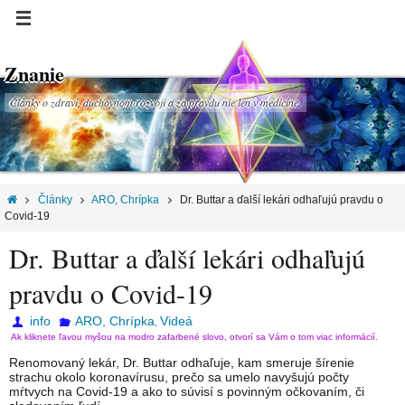
Znanie
Články o zdraví, duchovnom rozvoji a za pravdu nie len v medicíne.
Články
ARO, Chrípka
Dr. Buttar a ďalší lekári odhaľujú pravdu o
Covid-19
Dr. Buttar a ďalší lekári odhaľujú
pravdu o Covid-19
info
ARO, Chrípka
Videá
,
Ak kliknete ľavou myšou na modro zafarbené slovo, otvorí sa Vám o tom viac informácií.
Renomovaný lekár, Dr. Buttar odhaľuje, kam smeruje šírenie
strachu okolo koronavírusu, prečo sa umelo navyšujú počty
mŕtvych na Covid-19 a ako to súvisí s povinným očkovaním, či