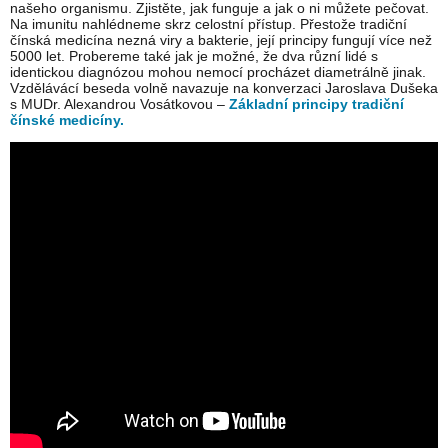
našeho organismu. Zjistěte, jak funguje a jak o ni můžete pečovat.
Na imunitu nahlédneme skrz celostní přístup. Přestože tradiční
čínská medicína nezná viry a bakterie, její principy fungují více než
5000 let. Probereme také jak je možné, že dva různí lidé s
identickou diagnózou mohou nemocí procházet diametrálně jinak.
Vzdělávácí beseda volně navazuje na konverzaci Jaroslava Dušeka
s MUDr. Alexandrou Vosátkovou –
Základní principy tradiční
čínské medicíny.