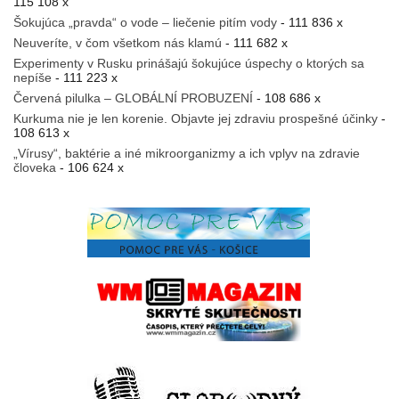
115 108 x
Šokujúca „pravda“ o vode – liečenie pitím vody
- 111 836 x
Neuveríte, v čom všetkom nás klamú
- 111 682 x
Experimenty v Rusku prinášajú šokujúce úspechy o ktorých sa
nepíše
- 111 223 x
Červená pilulka – GLOBÁLNÍ PROBUZENÍ
- 108 686 x
Kurkuma nie je len korenie. Objavte jej zdraviu prospešné účinky
-
108 613 x
„Vírusy“, baktérie a iné mikroorganizmy a ich vplyv na zdravie
človeka
- 106 624 x