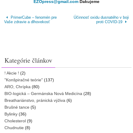
EZOpress@gmail.com
Ďakujeme
PrimerCube – fenomén pre
Účinnosť oxidu dusnatého v boji
Vaše zdravie a dlhovekosť
proti COVID-19
Kategórie článkov
! Akcie !
(2)
"Konšpiračné teórie"
(137)
ARO, Chrípka
(80)
BIO-logická – Germánska Nová Medicína
(28)
Breathariánstvo, pránická výživa
(6)
Brušné tance
(5)
Bylinky
(36)
Cholesterol
(9)
Chudnutie
(8)