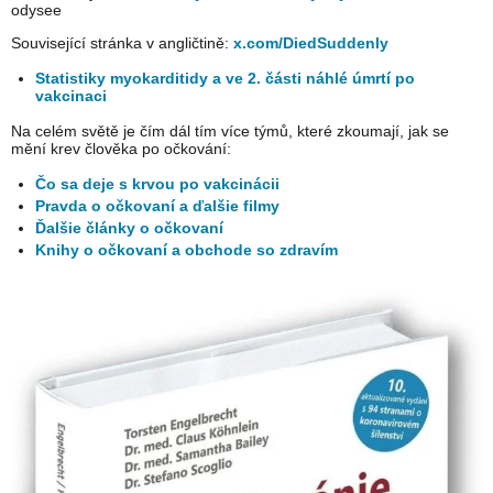
odysee
Související stránka v angličtině:
x.com/DiedSuddenly
Statistiky myokarditidy a ve 2. části náhlé úmrtí po
vakcinaci
Na celém světě je čím dál tím více týmů, které zkoumají, jak se
mění krev člověka po očkování:
Čo sa deje s krvou po vakcinácii
Pravda o očkovaní a ďalšie filmy
Ďalšie články o očkovaní
Knihy o očkovaní a obchode so zdravím