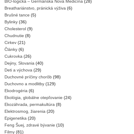
BIO-logická – Germánska Nová Medicína
(28)
Breathariánstvo, pránická výživa
(6)
Brušné tance
(5)
Bylinky
(36)
Cholesterol
(9)
Chudnutie
(8)
Cirkev
(21)
Články
(6)
Cukrovka
(26)
Dejiny, Slovania
(40)
Deti a výchova
(29)
Duchovné príčiny chorôb
(98)
Duchovno a modlitby
(129)
Ekodrogéria
(6)
Ekológia, globálne otepľovanie
(24)
Ekozáhrada, permakultúra
(8)
Elektrosmog, žiarenia
(20)
Epigenetika
(20)
Feng Šuej, zdravé bývanie
(10)
Filmy
(81)