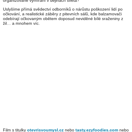
organizované vymírání v dějinách světa?
Uslyšíme přímá svědectví odborníků o nárůstu poškození lidí po
očkování, a realistické záběry z pitevních sálů, kde balzamovači
odebírají očkovaným obětem doposud neviděné bílé sraženiny z
žil… a mnohem víc.
Film s titulky
otevrisvoumysl.cz
nebo
tasty.ezyfoodies.com
nebo