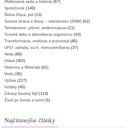
Sfalšovaná veda a história
(67)
Spoločnosť
(140)
Štítna žľaza, jód
(13)
Surová strava a šťavy – vitariánstvo (RAW)
(62)
Tehotenstvo, pôrod, antikoncepcia
(21)
Toxické látky a detoxikácia organizmu
(43)
Transformácia, evolúcia a proroctvá
(85)
UFO, záhady, sci-fi, mimozemšťania
(37)
Veda
(68)
Videá
(362)
Vitamíny a Minerály
(61)
Voda
(30)
Výživa
(227)
Vzťahy
(45)
Zdravý životný štýl
(119)
Život po živote a smrti
(5)
Najčitanejšie články