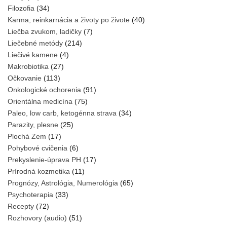
Filozofia
(34)
Karma, reinkarnácia a životy po živote
(40)
Liečba zvukom, ladičky
(7)
Liečebné metódy
(214)
Liečivé kamene
(4)
Makrobiotika
(27)
Očkovanie
(113)
Onkologické ochorenia
(91)
Orientálna medicína
(75)
Paleo, low carb, ketogénna strava
(34)
Parazity, plesne
(25)
Plochá Zem
(17)
Pohybové cvičenia
(6)
Prekyslenie-úprava PH
(17)
Prírodná kozmetika
(11)
Prognózy, Astrológia, Numerológia
(65)
Psychoterapia
(33)
Recepty
(72)
Rozhovory (audio)
(51)