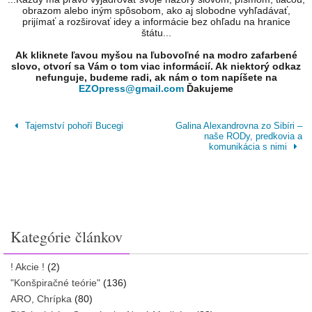
obrazom alebo iným spôsobom, ako aj slobodne vyhľadávať,
prijímať a rozširovať idey a informácie bez ohľadu na hranice
štátu...
Ak kliknete ľavou myšou na ľubovoľné na modro zafarbené
slovo, otvorí sa Vám o tom viac informácií. Ak niektorý odkaz
nefunguje, budeme radi, ak nám o tom napíšete na
EZOpress@gmail.com
Ďakujeme
Tajemství pohoří Bucegi
Galina Alexandrovna zo Sibíri –
naše RODy, predkovia a
komunikácia s nimi
Kategórie článkov
! Akcie !
(2)
"Konšpiračné teórie"
(136)
ARO, Chrípka
(80)