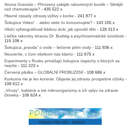
Anona Graviola – Přirozený zabiják rakovinných buněk – Silnější
než chemoterapie?
- 435 522 x
Hlavné zásady zdravej výživy v kocke
- 241 877 x
Šokujúce Video! …alebo viete čo konzumujete?
- 143 105 x
Vědci vyfotografovali lidskou duši, jak opouští tělo
- 128 313 x
Liečba rakoviny stravou Dr. Budwig a psychosomatické súvislosti
-
115 108 x
Šokujúca „pravda“ o vode – liečenie pitím vody
- 111 836 x
Neuveríte, v čom všetkom nás klamú
- 111 675 x
Experimenty v Rusku prinášajú šokujúce úspechy o ktorých sa
nepíše
- 111 223 x
Červená pilulka – GLOBÁLNÍ PROBUZENÍ
- 108 686 x
Kurkuma nie je len korenie. Objavte jej zdraviu prospešné účinky
-
108 612 x
„Vírusy“, baktérie a iné mikroorganizmy a ich vplyv na zdravie
človeka
- 106 624 x