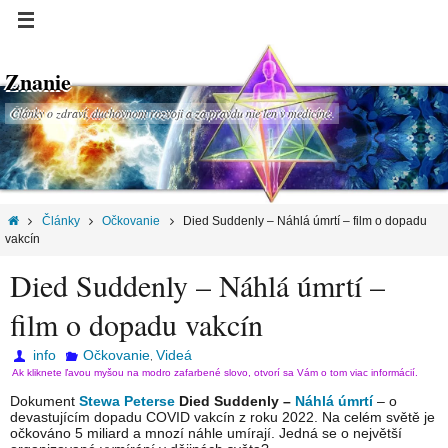
Znanie
Články o zdraví, duchovnom rozvoji a za pravdu nie len v medicíne.
Články
Očkovanie
Died Suddenly – Náhlá úmrtí – film o dopadu
vakcín
Died Suddenly – Náhlá úmrtí –
film o dopadu vakcín
info
Očkovanie
Videá
,
Ak kliknete ľavou myšou na modro zafarbené slovo, otvorí sa Vám o tom viac informácií.
Dokument
Stewa Peterse
Died Suddenly –
Náhlá úmrtí
– o
devastujícím dopadu COVID vakcín z roku 2022. Na celém světě je
očkováno 5 miliard a mnozí náhle umírají. Jedná se o největší