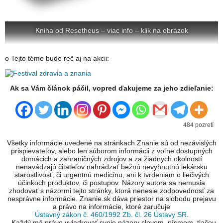
Kniha od Resetheus – viac info – klik na obrázok
o Tejto téme bude reč aj na akcii:
Ak sa Vám článok páčil, vopred ďakujeme za jeho zdieľanie:
484 pozretí
Všetky informácie uvedené na stránkach Znanie sú od nezávislých
prispievateľov, alebo len súborom informácii z voľne dostupných
domácich a zahraničných zdrojov a za žiadnych okolností
nenavádzajú čitateľov nahrádzať bežnú nevyhnutnú lekársku
starostlivosť, či urgentnú medicínu, ani k tvrdeniam o liečivých
účinkoch produktov, či postupov. Názory autora sa nemusia
zhodovať s názormi tejto stránky, ktorá nenesie zodpovednosť za
nesprávne informácie. Znanie.sk dáva priestor na slobodu prejavu
a právo na informácie, ktoré zaručuje
Ústavný zákon č. 460/1992 Zb. čl. 26 Ústavy SR
.
...Každý má právo vyjadrovať svoje názory slovom, písmom, tlačou,