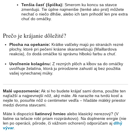
Tenšia časť (špička):
Smerom ku koncu sa stavce
zmenšujú. Tie úplne najmenšie (tenké ako prst) môžete
nechať o niečo dlhšie, alebo ich tam prihodiť len pre extra
chuť do omáčky.
Prečo je krájanie dôležité?
Plocha na opekanie:
Krátke valčeky majú po stranách rezné
plochy, ktoré pri pečení krásne skaramelizujú (Maillardova
reakcia), čo dodá omáčke tú správnu hlbokú farbu a chuť.
Uvoľnenie kolagénu:
Z rezných plôch a kĺbov sa do omáčky
uvoľňuje želatína, ktorá ju prirodzene zahustí aj bez použitia
vašej vynechanej múky.
Malé upozornenie:
Ak si ho budete krájať sami doma, použite ten
najťažší a najpevnejší nôž, aký máte. Ak narazíte na tvrdú kosť a
nejde to, posuňte nôž o centimeter vedľa – hľadáte mäkký priestor
medzi dvoma stavcami.
Máte k dispozícii
liatinový hrniec
alebo klasický nerezový? (V
liatine sa teľacie robí priam rozprávkovo). Na doplnenie enrgie (nie
len po operácii, pôrode, či vážnom ochorení) odporúčam aj
dlhý
vývar
.