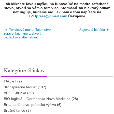
Ak kliknete ľavou myšou na ľubovoľné na modro zafarbené
slovo, otvorí sa Vám o tom viac informácií. Ak niektorý odkaz
nefunguje, budeme radi, ak nám o tom napíšete na
EZOpress@gmail.com
Ďakujeme
Tekvicová múka: Tajomstvo
Utajovaná história
zdravej kuchyne a skvelá
bezlepková alternatíva
Kategórie článkov
! Akcie !
(2)
"Konšpiračné teórie"
(137)
ARO, Chrípka
(80)
BIO-logická – Germánska Nová Medicína
(28)
Breathariánstvo, pránická výživa
(6)
Brušné tance
(5)