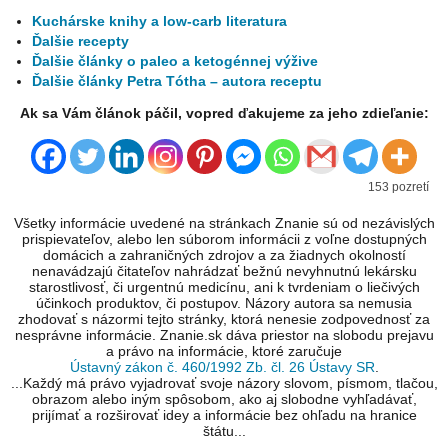
Kuchárske knihy a low-carb literatura
Ďalšie recepty
Ďalšie články o paleo a ketogénnej výžive
Ďalšie články Petra Tótha – autora receptu
Ak sa Vám článok páčil, vopred ďakujeme za jeho zdieľanie:
153 pozretí
Všetky informácie uvedené na stránkach Znanie sú od nezávislých
prispievateľov, alebo len súborom informácii z voľne dostupných
domácich a zahraničných zdrojov a za žiadnych okolností
nenavádzajú čitateľov nahrádzať bežnú nevyhnutnú lekársku
starostlivosť, či urgentnú medicínu, ani k tvrdeniam o liečivých
účinkoch produktov, či postupov. Názory autora sa nemusia
zhodovať s názormi tejto stránky, ktorá nenesie zodpovednosť za
nesprávne informácie. Znanie.sk dáva priestor na slobodu prejavu
a právo na informácie, ktoré zaručuje
Ústavný zákon č. 460/1992 Zb. čl. 26 Ústavy SR
.
...Každý má právo vyjadrovať svoje názory slovom, písmom, tlačou,
obrazom alebo iným spôsobom, ako aj slobodne vyhľadávať,
prijímať a rozširovať idey a informácie bez ohľadu na hranice
štátu...