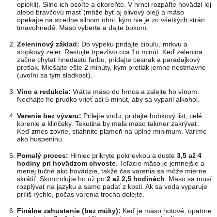
opiekli). Silno ich osoľte a okoreňte. V hrnci rozpáľte hovädzí loj
alebo bravčovú masť (môže byť aj olivový olej) a mäso
opekajte na stredne silnom ohni, kým nie je zo všetkých strán
tmavohnedé. Mäso vyberte a dajte bokom.
Zeleninový základ:
Do výpeku pridajte cibuľu, mrkvu a
stopkový zeler. Restujte trpezlivo cca 1o minút. Keď zelenina
začne chytať hnedastú farbu, pridajte cesnak a paradajkový
pretlak. Miešajte ešte 2 minúty, kým pretlak jemne nestmavne
(uvoľní sa tým sladkosť).
Víno a redukcia:
Vráťte mäso do hrnca a zalejte ho vínom.
Nechajte ho prudko vrieť asi 5 minút, aby sa vyparil alkohol.
Varenie bez vývaru:
Prilejte vodu, pridajte bobkový list, celé
korenie a klinčeky. Tekutina by mala mäso takmer zakrývať.
Keď zmes zovrie, stiahnite plameň na úplné minimum. Varíme
ako huspeninu.
Pomalý proces:
Hrniec prikryte pokrievkou a duste
3,5 až 4
hodiny pri hovädzom chvoste
. Teľacie mäso je jemnejšie a
menej tučné ako hovädzie, takže čas varenia sa môže mierne
skrátiť. Skontrolujte ho už po
2 až 2,5 hodinách
. Mäso sa musí
rozplývať na jazyku a samo padať z kosti. Ak sa voda vyparuje
príliš rýchlo, počas varenia trocha dolejte.
Finálne zahustenie (bez múky):
Keď je mäso hotové, opatrne