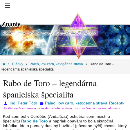
Znanie
Články o zdraví, duchovnom rozvoji a za pravdu nie len v medicíne.
Články
Paleo, low carb, ketogénna strava
Rabo de Toro –
legendárna španielska špecialita
Rabo de Toro – legendárna
španielska špecialita
Ing. Peter Tóth
Paleo, low carb, ketogénna strava
Recepty
,
Ak kliknete ľavou myšou na modro zafarbené slovo, otvorí sa Vám o tom viac informácií.
Keď som bol v Cordóbe (Andalúzia) ochutnal som miestnu
špecialitu
Rabo de Toro
a napriek obavám to bola skutočná
lahôdka. Ide o pomaly dusený hovädzí (pôvodne býčí) chvost, ktorý