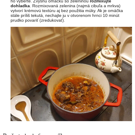
ho vyberte. Zvyšnú omáčku so zeleninou
rozmixujte
dohladka
. Rozmixovaná zelenina (najmä cibuľa a mrkva)
vytvorí krémovú textúru aj bez použitia múky. Ak je omáčka
stále príliš tekutá, nechajte ju v otvorenom hrnci 10 minút
prudko povariť (zredukovať).