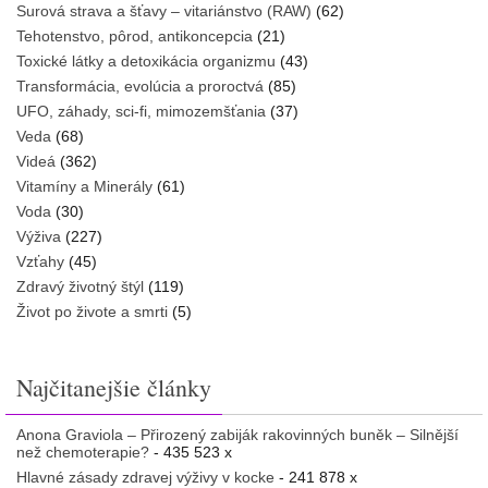
Surová strava a šťavy – vitariánstvo (RAW)
(62)
Tehotenstvo, pôrod, antikoncepcia
(21)
Toxické látky a detoxikácia organizmu
(43)
Transformácia, evolúcia a proroctvá
(85)
UFO, záhady, sci-fi, mimozemšťania
(37)
Veda
(68)
Videá
(362)
Vitamíny a Minerály
(61)
Voda
(30)
Výživa
(227)
Vzťahy
(45)
Zdravý životný štýl
(119)
Život po živote a smrti
(5)
Najčitanejšie články
Anona Graviola – Přirozený zabiják rakovinných buněk – Silnější
než chemoterapie?
- 435 523 x
Hlavné zásady zdravej výživy v kocke
- 241 878 x