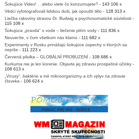
Šokujúce Video! …alebo viete čo konzumujete?
- 143 106 x
Vědci vyfotografovali lidskou duši, jak opouští tělo
- 128 313 x
Liečba rakoviny stravou Dr. Budwig a psychosomatické súvislosti
-
115 108 x
Šokujúca „pravda“ o vode – liečenie pitím vody
- 111 836 x
Neuveríte, v čom všetkom nás klamú
- 111 682 x
Experimenty v Rusku prinášajú šokujúce úspechy o ktorých sa
nepíše
- 111 223 x
Červená pilulka – GLOBÁLNÍ PROBUZENÍ
- 108 686 x
Kurkuma nie je len korenie. Objavte jej zdraviu prospešné účinky
-
108 613 x
„Vírusy“, baktérie a iné mikroorganizmy a ich vplyv na zdravie
človeka
- 106 624 x