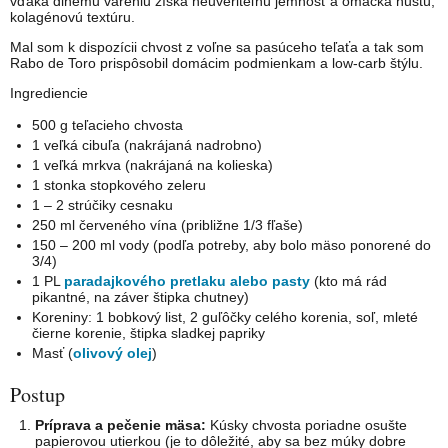
vďaka dlhému vareniu získa neuveriteľnú jemnosť a omáčka hustú,
kolagénovú textúru.
Mal som k dispozícii chvost z voľne sa pasúceho teľaťa a tak som
Rabo de Toro prispôsobil domácim podmienkam a low-carb štýlu.
Ingrediencie
500 g teľacieho chvosta
1 veľká cibuľa (nakrájaná nadrobno)
1 veľká mrkva (nakrájaná na kolieska)
1 stonka stopkového zeleru
1 – 2 strúčiky cesnaku
250 ml červeného vína (približne 1/3 fľaše)
150 – 200 ml vody (podľa potreby, aby bolo mäso ponorené do
3/4)
1 PL
paradajkového pretlaku alebo pasty
(kto má rád
pikantné, na záver štipka chutney)
Koreniny: 1 bobkový list, 2 guľôčky celého korenia, soľ, mleté
čierne korenie, štipka sladkej papriky
Masť (
olivový olej
)
Postup
Príprava a pečenie mäsa:
Kúsky chvosta poriadne osušte
papierovou utierkou (je to dôležité, aby sa bez múky dobre