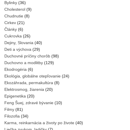
Bylinky
(36)
Cholesterol
(9)
Chudnutie
(8)
Cirkev
(21)
Články
(6)
Cukrovka
(26)
Dejiny, Slovania
(40)
Deti a výchova
(29)
Duchovné príčiny chorôb
(98)
Duchovno a modlitby
(129)
Ekodrogéria
(6)
Ekológia, globálne otepľovanie
(24)
Ekozáhrada, permakultúra
(8)
Elektrosmog, žiarenia
(20)
Epigenetika
(20)
Feng Šuej, zdravé bývanie
(10)
Filmy
(81)
Filozofia
(34)
Karma, reinkarnácia a životy po živote
(40)
Liečba zvukom, ladičky
(7)