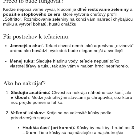
Prečo to bude fungovať?
Keďže nepoužívame vývar, kľúčom je
dlhé restovanie zeleniny
a
použitie stopkového zeleru
, ktoré vytvoria chuťový profil
„Soffritto“. Rozmixovanie zeleniny na konci vám nahradí chýbajúcu
múku a vytvorí bohatú, hustú omáčku.
Pár postrehov k teľaciemu:
Jemnejšia chuť:
Teľací chvost nemá takú agresívnu „divinovú“
arómu ako hovädzí, výsledok bude elegantnejší a svetlejší.
Menej tuku:
Sledujte hladinu vody, teľacie nepustí toľko
vlastnej šťavy a tuku, tak aby vám v malom hrnci neprihorelo.
Ako ho nakrájať?
Sledujte anatómiu:
Chvost sa nekrája náhodne cez kosť, ale
v kĺboch
. Medzi jednotlivými stavcami je chrupavka, cez ktorú
nôž prejde pomerne ľahko.
Veľkosť kúskov:
Krája sa na valcovité kúsky podľa
prirodzených spojov.
Hrubšia časť (pri koreni):
Kúsky by mali byť hrubé asi
3
– 5 cm
. Tieto kúsky sú najmäsitejšie a najchutnejšie.