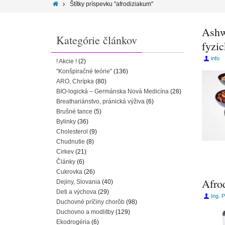
Štítky príspevku "afrodiziakum"
Ashw
Kategórie článkov
fyzic
info
! Akcie !
(2)
"Konšpiračné teórie"
(136)
ARO, Chrípka
(80)
BIO-logická – Germánska Nová Medicína
(28)
Breathariánstvo, pránická výživa
(6)
Brušné tance
(5)
Bylinky
(36)
Cholesterol
(9)
Chudnutie
(8)
Cirkev
(21)
Články
(6)
Cukrovka
(26)
Afrod
Dejiny, Slovania
(40)
Deti a výchova
(29)
Ing. 
Duchovné príčiny chorôb
(98)
Duchovno a modlitby
(129)
Ekodrogéria
(6)