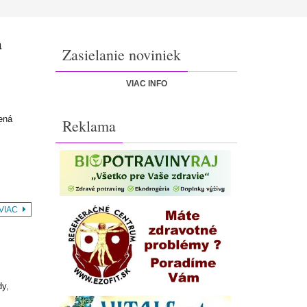
a
Zasielanie noviniek
VIAC INFO
ená
Reklama
 VIAC
dy,