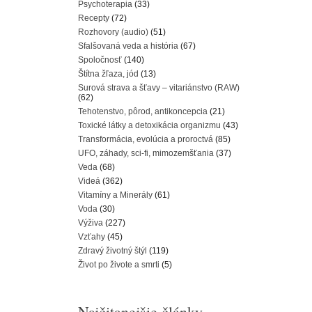
Psychoterapia
(33)
Recepty
(72)
Rozhovory (audio)
(51)
Sfalšovaná veda a história
(67)
Spoločnosť
(140)
Štítna žľaza, jód
(13)
Surová strava a šťavy – vitariánstvo (RAW)
(62)
Tehotenstvo, pôrod, antikoncepcia
(21)
Toxické látky a detoxikácia organizmu
(43)
Transformácia, evolúcia a proroctvá
(85)
UFO, záhady, sci-fi, mimozemšťania
(37)
Veda
(68)
Videá
(362)
Vitamíny a Minerály
(61)
Voda
(30)
Výživa
(227)
Vzťahy
(45)
Zdravý životný štýl
(119)
Život po živote a smrti
(5)
Najčitanejšie články