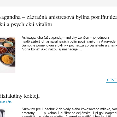
agandha – zázračná anistresová bylina posilňujúc
kú a psychickú vitalitu
Ashwagandha (ašvaganda) – indický ženšen – je jednou z
najdôležitejších aj najsilnejších bylín používaných v Ayurvéde.
Samotné pomenovanie bylinky pochádza zo Sanskritu a znam
“vôňa koňa”. Ako názov aj naznačuje,…
ČÍTAŤ
iziakálny koktejl
Peter Tóth
Suroviny pre 1 osobu: 2 dc vody alebo kokosového mlieka, vo
smotany, … 1 pl kakaa 1 čl škorice cejlónskej 1 pl goji (vopred
namočiť) 1 pl chia semiačok (vopred namočiť) 1 banán 1 čl…