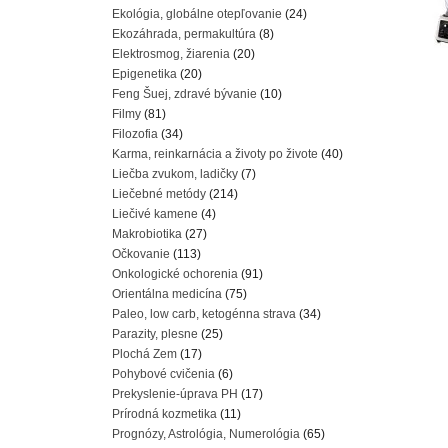
Ekológia, globálne otepľovanie
(24)
Ekozáhrada, permakultúra
(8)
Elektrosmog, žiarenia
(20)
Epigenetika
(20)
Feng Šuej, zdravé bývanie
(10)
Filmy
(81)
Filozofia
(34)
Karma, reinkarnácia a životy po živote
(40)
Liečba zvukom, ladičky
(7)
Liečebné metódy
(214)
Liečivé kamene
(4)
Makrobiotika
(27)
Očkovanie
(113)
Onkologické ochorenia
(91)
Orientálna medicína
(75)
Paleo, low carb, ketogénna strava
(34)
Parazity, plesne
(25)
Plochá Zem
(17)
Pohybové cvičenia
(6)
Prekyslenie-úprava PH
(17)
Prírodná kozmetika
(11)
Prognózy, Astrológia, Numerológia
(65)