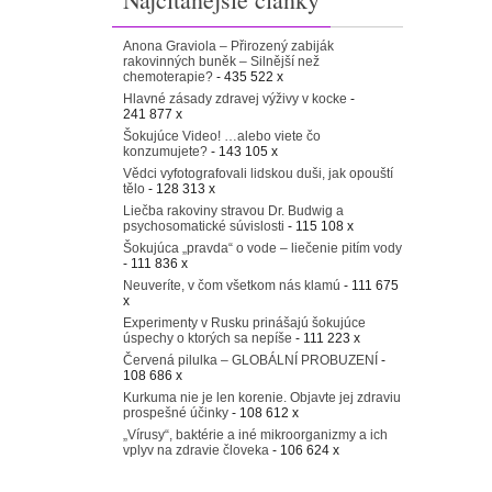
Anona Graviola – Přirozený zabiják
rakovinných buněk – Silnější než
chemoterapie?
- 435 522 x
Hlavné zásady zdravej výživy v kocke
-
241 877 x
Šokujúce Video! …alebo viete čo
konzumujete?
- 143 105 x
Vědci vyfotografovali lidskou duši, jak opouští
tělo
- 128 313 x
Liečba rakoviny stravou Dr. Budwig a
psychosomatické súvislosti
- 115 108 x
Šokujúca „pravda“ o vode – liečenie pitím vody
- 111 836 x
Neuveríte, v čom všetkom nás klamú
- 111 675
x
Experimenty v Rusku prinášajú šokujúce
úspechy o ktorých sa nepíše
- 111 223 x
Červená pilulka – GLOBÁLNÍ PROBUZENÍ
-
108 686 x
Kurkuma nie je len korenie. Objavte jej zdraviu
prospešné účinky
- 108 612 x
„Vírusy“, baktérie a iné mikroorganizmy a ich
vplyv na zdravie človeka
- 106 624 x