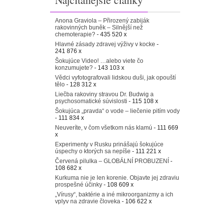
Anona Graviola – Přirozený zabiják
rakovinných buněk – Silnější než
chemoterapie?
- 435 520 x
Hlavné zásady zdravej výživy v kocke
-
241 876 x
Šokujúce Video! …alebo viete čo
konzumujete?
- 143 103 x
Vědci vyfotografovali lidskou duši, jak opouští
tělo
- 128 312 x
Liečba rakoviny stravou Dr. Budwig a
psychosomatické súvislosti
- 115 108 x
Šokujúca „pravda“ o vode – liečenie pitím vody
- 111 834 x
Neuveríte, v čom všetkom nás klamú
- 111 669
x
Experimenty v Rusku prinášajú šokujúce
úspechy o ktorých sa nepíše
- 111 221 x
Červená pilulka – GLOBÁLNÍ PROBUZENÍ
-
108 682 x
Kurkuma nie je len korenie. Objavte jej zdraviu
prospešné účinky
- 108 609 x
„Vírusy“, baktérie a iné mikroorganizmy a ich
vplyv na zdravie človeka
- 106 622 x