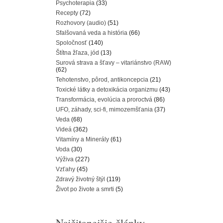
Psychoterapia
(33)
Recepty
(72)
Rozhovory (audio)
(51)
Sfalšovaná veda a história
(66)
Spoločnosť
(140)
Štítna žľaza, jód
(13)
Surová strava a šťavy – vitariánstvo (RAW)
(62)
Tehotenstvo, pôrod, antikoncepcia
(21)
Toxické látky a detoxikácia organizmu
(43)
Transformácia, evolúcia a proroctvá
(86)
UFO, záhady, sci-fi, mimozemšťania
(37)
Veda
(68)
Videá
(362)
Vitamíny a Minerály
(61)
Voda
(30)
Výživa
(227)
Vzťahy
(45)
Zdravý životný štýl
(119)
Život po živote a smrti
(5)
Najčitanejšie články