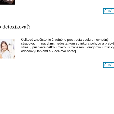
ČÍTAŤ
o detoxikovať?
Celkové znečistenie životného prostredia spolu s nevhodnými
stravovacími návykmi, nedostatkom spánku a pohybu a preby
stresu, prispieva ceľkou mierou k zaneseniu oragnizmu toxick
odpadovýi látkami a k celkovo horšej…
ČÍTAŤ