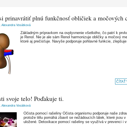
i prinavrátiť plnú funkčnosť obličiek a močových c
 Alexandra Vosátková
Základným prípravkom na ovplyvnenie všetkého, čo patrí k prvk
je Renol. Nie je ale sám Renol harmonizuje obličky a močový me
ktoré aj prečisťuje. Navyše podporuje pohlavné funkcie, zlepšuj
ČÍTAŤ
ti svoje telo! Poďakuje ti.
 Alexandra Vosátková
Očista pomocí rašeliny Očista organismu podporuje naše zdrav
protože tělu pomáhá zbavit se nežádoucích látek, které jsou 
uložené. Detoxikace pomocí rašeliny se využívá v prevenci i v 
…