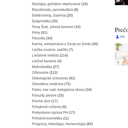
Ekológia, globálne otepľovanie
(24)
Ekozáhrada, permakultúra
(8)
Elektrosmog, žiarenia
(20)
Epigenetika
(20)
Feng Šuej, zdravé bývanie
(10)
Preč
Filmy
(81)
info
Filozofia
(34)
Karma, reinkarnácia a životy po živote
(40)
Liečba zvukom, ladičky
(7)
Liečebné metódy
(214)
Liečivé kamene
(4)
Makrobiotika
(27)
Očkovanie
(113)
Onkologické ochorenia
(91)
Orientálna medicína
(75)
Paleo, low carb, ketogénna strava
(34)
Parazity, plesne
(25)
Plochá Zem
(17)
Pohybové cvičenia
(6)
Prekyslenie-úprava PH
(17)
Prírodná kozmetika
(11)
Prognózy, Astrológia, Numerológia
(65)