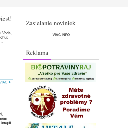
iest!
Zasielanie noviniek
u Voda,
VIAC INFO
chúr,
e…
Reklama
 VIAC
í,
v něm
terapii.