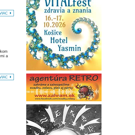
 VIAC
tkom
ými a
 VIAC