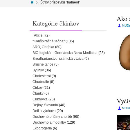
Štítky príspevku "balneol"
Ako s
Kategórie článkov
MUDr.
! Akcie !
(2)
"Konšpiračné teórie"
(135)
ARO, Chrípka
(80)
BIO-logická – Germánska Nová Medicína
(28)
Breathariánstvo, pránická výživa
(6)
Brušné tance
(5)
Bylinky
(36)
Cholesterol
(9)
Chudnutie
(8)
Cirkev
(21)
Články
(6)
Vyčis
Cukrovka
(26)
Dejiny, Slovania
(40)
MUDr.
Deti a výchova
(29)
Duchovné príčiny chorôb
(98)
Duchovno a modlitby
(129)
Ekodrogéria
(6)