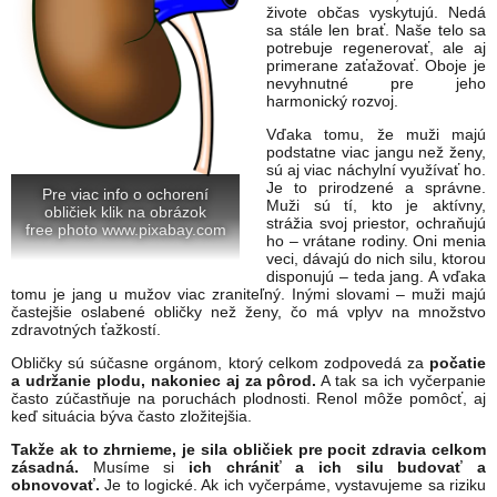
živote občas vyskytujú. Nedá
sa stále len brať. Naše telo sa
potrebuje regenerovať, ale aj
primerane zaťažovať. Oboje je
nevyhnutné pre jeho
harmonický rozvoj.
Vďaka tomu, že muži majú
podstatne viac jangu než ženy,
sú aj viac náchylní využívať ho.
Je to prirodzené a správne.
Pre viac info o ochorení
Muži sú tí, kto je aktívny,
obličiek klik na obrázok
strážia svoj priestor, ochraňujú
free photo www.pixabay.com
ho – vrátane rodiny. Oni menia
veci, dávajú do nich silu, ktorou
disponujú – teda jang. A vďaka
tomu je jang u mužov viac zraniteľný. Inými slovami – muži majú
častejšie oslabené obličky než ženy, čo má vplyv na množstvo
zdravotných ťažkostí.
Obličky sú súčasne orgánom, ktorý celkom zodpovedá za
počatie
a udržanie plodu, nakoniec aj za pôrod.
A tak sa ich vyčerpanie
často zúčastňuje na poruchách plodnosti. Renol môže pomôcť, aj
keď situácia býva často zložitejšia.
Takže ak to zhrnieme, je sila obličiek pre pocit zdravia celkom
zásadná.
Musíme si
ich chrániť a ich silu budovať a
obnovovať.
Je to logické. Ak ich vyčerpáme, vystavujeme sa riziku