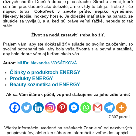
rôznych chorôb. Dnešná doba je plná strachu. Strachu z vecí, ktoré
sú nám predkladané ako dôležité, a nie vždy to tak je. Treba žiť čo
najviac teraz.
Čokoľvek v živote príde, nejako vyriešime
.
Niekedy lepšie, inokedy horšie. Je dôležité mať stále na pamäti, že
situácie sa vyvíjajú, a aj keď sú práve veľmi ťažké, nebude to tak
stále.
Život sa nedá zastaviť, treba ho žiť.
Prajem vám, aby ste dokázali žiť v súlade so svojím založením, so
svojimi potrebami tak, aby bola vaša životná sila pevná a stabilná,
aby bolo dobre vám aj ľuďom okolo vás.
Autor:
MUDr. Alexandra VOSÁTKOVÁ
Články o produktoch ENERGY
Produkty ENERGY
Beauty kozmetika od ENERGY
Ak sa Vám článok páčil, vopred ďakujeme za jeho zdieľanie:
7 307 pozretí
Všetky informácie uvedené na stránkach Znanie sú od nezávislých
prispievateľov, alebo len súborom informácii z voľne dostupných