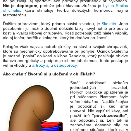
ho používajú aj športovci ako prírodný prostriedok pri výkonoch.
Nie je dopingom
, pretože jeho hlavnou zložkou je
bylina Smilax
officinalis
, ktorá stimuluje tvorbu dôležitých hormónov, najmä
testosterónu.
Ďalším prípravkom, ktorý priamo súvisí s vodou, je
Skeletin
. Jeho
pôsobením je možné doplniť dôležité látky nevyhnutné pre pevné
kosti a kvalitu kĺbovej chrupavky. Kosti potrebujú totiž nielen vápnik,
ale aj fosfor, horčík a kolagén, ktorý im dodáva pružnosť.
Kolagén však najviac potrebujú kĺby na stavbu svojich chrupaviek,
ktoré sú mechanicky opotrebovávané pri pohybe. Účinok Skeletinu
je možné “poslať” do kostí a kĺbov Renolom, ktorý posilňuje obidve
tkanivá energeticky a podporuje ich metabolizmus. Tento postup je
veľmi vhodný u
artrózy aj u osteoporózy.
Ako chrániť životnú silu uloženú v obličkách?
Stačí dodržiavať niekoľko
jednoduchých pravidiel,
ktorých praktické uplatnenie je
pri súčasnom životnom štýle
veľmi obtiažne. Najdôležitejšie
je odpočinúť si, keď sme
unavení. Nie vypiť tri kávy, ani
použiť iné
“povzbuzovadlo”
,
ale odpočinúť si. Len tak si
zachováme dostatok sily na
extrémne situácie, ktoré sa v