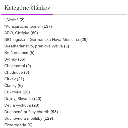
Kategórie článkov
! Akcie !
(2)
"Konšpiračné teórie"
(137)
ARO, Chrípka
(80)
BIO-logická – Germánska Nová Medicína
(28)
Breathariánstvo, pránická výživa
(6)
Brušné tance
(5)
Bylinky
(36)
Cholesterol
(9)
Chudnutie
(8)
Cirkev
(21)
Články
(6)
Cukrovka
(26)
Dejiny, Slovania
(40)
Deti a výchova
(29)
Duchovné príčiny chorôb
(98)
Duchovno a modlitby
(129)
Ekodrogéria
(6)