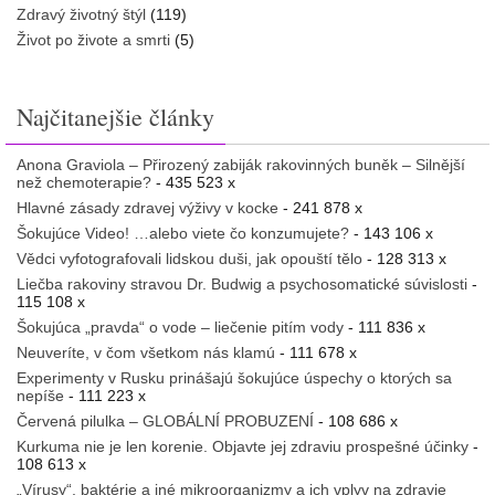
Zdravý životný štýl
(119)
Život po živote a smrti
(5)
Najčitanejšie články
Anona Graviola – Přirozený zabiják rakovinných buněk – Silnější
než chemoterapie?
- 435 523 x
Hlavné zásady zdravej výživy v kocke
- 241 878 x
Šokujúce Video! …alebo viete čo konzumujete?
- 143 106 x
Vědci vyfotografovali lidskou duši, jak opouští tělo
- 128 313 x
Liečba rakoviny stravou Dr. Budwig a psychosomatické súvislosti
-
115 108 x
Šokujúca „pravda“ o vode – liečenie pitím vody
- 111 836 x
Neuveríte, v čom všetkom nás klamú
- 111 678 x
Experimenty v Rusku prinášajú šokujúce úspechy o ktorých sa
nepíše
- 111 223 x
Červená pilulka – GLOBÁLNÍ PROBUZENÍ
- 108 686 x
Kurkuma nie je len korenie. Objavte jej zdraviu prospešné účinky
-
108 613 x
„Vírusy“, baktérie a iné mikroorganizmy a ich vplyv na zdravie