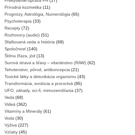
Prekyslenie-úprava PH
(17)
Prírodná kozmetika
(11)
Prognózy, Astrológia, Numerológia
(65)
Psychoterapia
(33)
Recepty
(72)
Rozhovory (audio)
(51)
Sfalšovaná veda a história
(68)
Spoločnosť
(140)
Štítna žľaza, jód
(13)
Surová strava a šťavy – vitariánstvo (RAW)
(62)
Tehotenstvo, pôrod, antikoncepcia
(21)
Toxické látky a detoxikácia organizmu
(43)
Transformácia, evolúcia a proroctvá
(85)
UFO, záhady, sci-fi, mimozemšťania
(37)
Veda
(68)
Videá
(362)
Vitamíny a Minerály
(61)
Voda
(30)
Výživa
(227)
Vzťahy
(45)