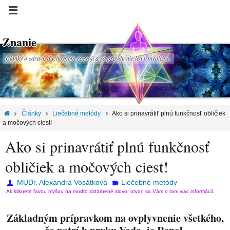
Znanie
Články o zdraví, duchovnom rozvoji a za pravdu nie len v medicíne.
Články
Liečebné metódy
Ako si prinavrátiť plnú funkčnosť obličiek
a močových ciest!
Ako si prinavrátiť plnú funkčnosť
obličiek a močových ciest!
MUDr. Alexandra Vosátková
Liečebné metódy
Ak kliknete ľavou myšou na modro zafarbené slovo, otvorí sa Vám o tom viac informácií.
Základným prípravkom na ovplyvnenie všetkého,