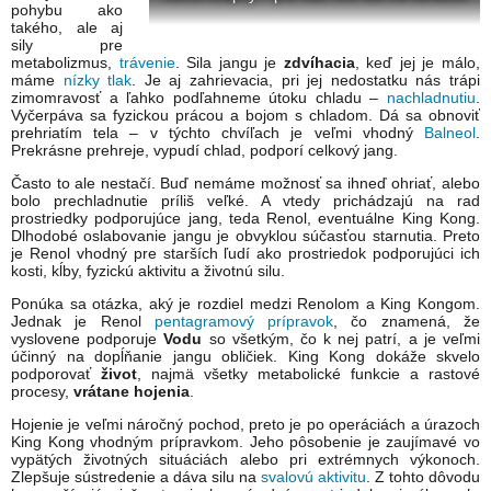
pohybu ako
takého, ale aj
sily pre
metabolizmus,
trávenie
. Sila jangu je
zdvíhacia
, keď jej je málo,
máme
nízky tlak
. Je aj zahrievacia, pri jej nedostatku nás trápi
zimomravosť a ľahko podľahneme útoku chladu –
nachladnutiu
.
Vyčerpáva sa fyzickou prácou a bojom s chladom. Dá sa obnoviť
prehriatím tela – v týchto chvíľach je veľmi vhodný
Balneol
.
Prekrásne prehreje, vypudí chlad, podporí celkový jang.
Často to ale nestačí. Buď nemáme možnosť sa ihneď ohriať, alebo
bolo prechladnutie príliš veľké. A vtedy prichádzajú na rad
prostriedky podporujúce jang, teda Renol, eventuálne King Kong.
Dlhodobé oslabovanie jangu je obvyklou súčasťou starnutia. Preto
je Renol vhodný pre starších ľudí ako prostriedok podporujúci ich
kosti, kĺby, fyzickú aktivitu a životnú silu.
Ponúka sa otázka, aký je rozdiel medzi Renolom a King Kongom.
Jednak je Renol
pentagramový prípravok
, čo znamená, že
vyslovene podporuje
Vodu
so všetkým, čo k nej patrí, a je veľmi
účinný na dopĺňanie jangu obličiek. King Kong dokáže skvelo
podporovať
život
, najmä všetky metabolické funkcie a rastové
procesy,
vrátane hojenia
.
Hojenie je veľmi náročný pochod, preto je po operáciách a úrazoch
King Kong vhodným prípravkom. Jeho pôsobenie je zaujímavé vo
vypätých životných situáciách alebo pri extrémnych výkonoch.
Zlepšuje sústredenie a dáva silu na
svalovú aktivitu
. Z tohto dôvodu