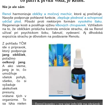
čo patrí k prvku Voda, je Renol.
Nie je ale sám
Renol
harmonizuje
obličky a močový mechúr,
ktoré aj prečisťuje.
Navyše podporuje pohlavné funkcie,
zlepšuje plodnosť a schopnosť
udržať plod
. Pôsobí proti niektorým formám
vysokého tlaku
.
Regeneruje kosti a posilňuje výživu
kĺbových chrupaviek
. Vzhľadom
na to, že obličkám prislúcha kontrola emócie strachu, dá sa Renol
užívať pri psychickom šoku, ľaknutí, vydesení. Aj dlhodobá
expozícia strachu je dôvodom na podávanie Renolu.
Z pohľadu TČM
ide o prípravok,
ktorý podporuje
jang obličiek
,
poťažmo
celkový jang
.
A ako vieme,
jang je to, čo
umožňuje
všetok pohyb,
všetko, čo si
vyžaduje
akékoľvek
presuny,
vrátane tých v
organizme. To
sa týka nielen
Renol kvapky – pre viac info klik na obrázok