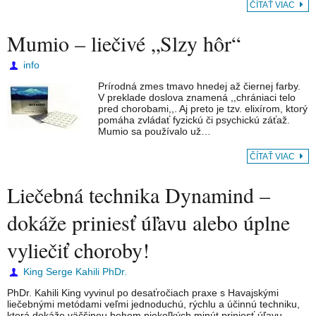
ČÍTAŤ VIAC
Mumio – liečivé „Slzy hôr“
info
Prírodná zmes tmavo hnedej až čiernej farby.
V preklade doslova znamená ,,chrániaci telo
pred chorobami,,. Aj preto je tzv. elixírom, ktorý
pomáha zvládať fyzickú či psychickú záťaž.
Mumio sa používalo už…
ČÍTAŤ VIAC
Liečebná technika Dynamind –
dokáže priniesť úľavu alebo úplne
vyliečiť choroby!
King Serge Kahili PhDr.
PhDr. Kahili King vyvinul po desaťročiach praxe s Havajskými
liečebnými metódami veľmi jednoduchú, rýchlu a účinnú techniku,
ktorá dokáže väčšinou behom niekoľkých minút priniesť úľavu