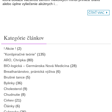
alebo úplne vyliečenie akútnych i…
ČÍTAŤ VIAC
Kategórie článkov
! Akcie !
(2)
"Konšpiračné teórie"
(135)
ARO, Chrípka
(80)
BIO-logická – Germánska Nová Medicína
(28)
Breathariánstvo, pránická výživa
(6)
Brušné tance
(5)
Bylinky
(36)
Cholesterol
(9)
Chudnutie
(8)
Cirkev
(21)
Články
(6)
Cukrovka
(26)