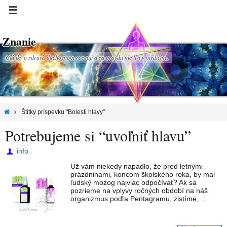
Znanie
Články o zdraví, duchovnom rozvoji a za pravdu nie len v medicíne.
Štítky príspevku "Bolesti hlavy"
Potrebujeme si “uvoľniť hlavu”
info
Už vám niekedy napadlo, že pred letnými
prázdninami, koncom školského roka, by mal
ľudský mozog najviac odpočívať? Ak sa
pozrieme na vplyvy ročných období na náš
organizmus podľa Pentagramu, zistíme,…