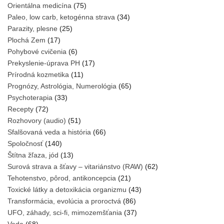
Orientálna medicína
(75)
Paleo, low carb, ketogénna strava
(34)
Parazity, plesne
(25)
Plochá Zem
(17)
Pohybové cvičenia
(6)
Prekyslenie-úprava PH
(17)
Prírodná kozmetika
(11)
Prognózy, Astrológia, Numerológia
(65)
Psychoterapia
(33)
Recepty
(72)
Rozhovory (audio)
(51)
Sfalšovaná veda a história
(66)
Spoločnosť
(140)
Štítna žľaza, jód
(13)
Surová strava a šťavy – vitariánstvo (RAW)
(62)
Tehotenstvo, pôrod, antikoncepcia
(21)
Toxické látky a detoxikácia organizmu
(43)
Transformácia, evolúcia a proroctvá
(86)
UFO, záhady, sci-fi, mimozemšťania
(37)