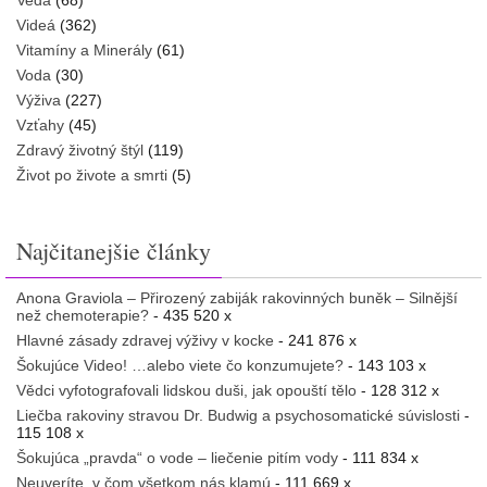
Veda
(68)
Videá
(362)
Vitamíny a Minerály
(61)
Voda
(30)
Výživa
(227)
Vzťahy
(45)
Zdravý životný štýl
(119)
Život po živote a smrti
(5)
Najčitanejšie články
Anona Graviola – Přirozený zabiják rakovinných buněk – Silnější
než chemoterapie?
- 435 520 x
Hlavné zásady zdravej výživy v kocke
- 241 876 x
Šokujúce Video! …alebo viete čo konzumujete?
- 143 103 x
Vědci vyfotografovali lidskou duši, jak opouští tělo
- 128 312 x
Liečba rakoviny stravou Dr. Budwig a psychosomatické súvislosti
-
115 108 x
Šokujúca „pravda“ o vode – liečenie pitím vody
- 111 834 x
Neuveríte, v čom všetkom nás klamú
- 111 669 x