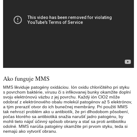
Ako funguje MMS
MMS likviduje patogény oxidáciou. Ión oxidu chloričitého pri styku
s povrchom baktérie, vírusu či s infikovanej bunky okamžite doplní
svoju elektrónovú väzbu z jej povrchu. Každý ión ClO2 môže
odobrať z elektrónového obalu molekúl patogénov až 5 elektrónov,
a tým preraziť otvor do ich bunečnej membrány. Pri použití MMS
tak nehrozí problém ako u antibiotík, že pri dlhodobom pôsobení,
počas ktorého sa antibiotiká snažia narušiť jadro patogénu, by
mohli tieto nájsť účinný spôsob obrany a stať sa proti antibiotiku
odolné. MMS narúša patogény okamžite pri prvom styku, teda si
nemajú ako vytvoriť obranu.