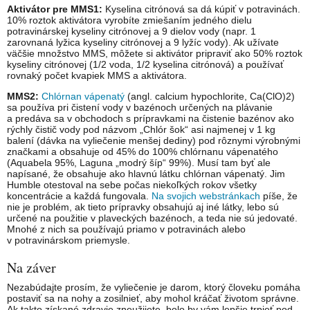
Aktivátor pre MMS1:
Kyselina citrónová sa dá kúpiť v potravinách.
10% roztok aktivátora vyrobíte zmiešaním jedného dielu
potravinárskej kyseliny citrónovej a 9 dielov vody (napr. 1
zarovnaná lyžica kyseliny citrónovej a 9 lyžíc vody). Ak užívate
väčšie množstvo MMS, môžete si aktivátor pripraviť ako 50% roztok
kyseliny citrónovej (1/2 voda, 1/2 kyselina citrónová) a používať
rovnaký počet kvapiek MMS a aktivátora.
MMS2:
Chlórnan vápenatý
(angl. calcium hypochlorite, Ca(ClO)2)
sa používa pri čistení vody v bazénoch určených na plávanie
a predáva sa v obchodoch s prípravkami na čistenie bazénov ako
rýchly čistič vody pod názvom „Chlór šok“ asi najmenej v 1 kg
balení (dávka na vyliečenie menšej dediny) pod rôznymi výrobnými
značkami a obsahuje od 45% do 100% chlórnanu vápenatého
(Aquabela 95%, Laguna „modrý šíp“ 99%). Musí tam byť ale
napísané, že obsahuje ako hlavnú látku chlórnan vápenatý. Jim
Humble otestoval na sebe počas niekoľkých rokov všetky
koncentrácie a každá fungovala.
Na svojich webstránkach
píše, že
nie je problém, ak tieto prípravky obsahujú aj iné látky, lebo sú
určené na použitie v plaveckých bazénoch, a teda nie sú jedovaté.
Mnohé z nich sa používajú priamo v potravinách alebo
v potravinárskom priemysle.
Na záver
Nezabúdajte prosím, že vyliečenie je darom, ktorý človeku pomáha
postaviť sa na nohy a zosilnieť, aby mohol kráčať životom správne.
Ak takto získané zdravie zneužijete, bolo by vám lepšie trpieť pod