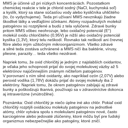
MMS je účinné už pri nízkych koncentráciách. Pozostatkom
chemickej reakcie v tele je chlorid sodný (NaCl, kuchynská soľ)
a kyslík, ktorý sa stane súčasťou vody alebo kysličníka uhličitého
(to, čo vydychujeme). Teda pri užívaní MMS nevznikajú žiadne
škodlivé látky a vedľajšími účinkami. Atómy rozpadnutých molekúl
patogénov sú rozptýlené a budú z tela vylúčené. Zdravé bunky
pritom MMS vôbec neohrozuje, lebo oxidačný potenciál (E°)
molekúl oxidu chloričitého (0,95V) je nižší ako oxidačný potenciál
kyslíka (1,3V), ktorý telu neškodí. Rovnako tak neškodí ani črevnej
flóre alebo iným užitočným mikroorganizmom. Všetko zdravé
a silné teda zostáva uchránené a MMS ničí iba baktérie, vírusy,
pliesne, parazity… teda všetko nezdravé.
Napriek tomu, že oxid chloričitý je jedným z najslabších oxidantov,
je vďaka jeho schopnosti prijať do svojej molekulovej väzby až 5
elektrónov najúčinnejším známym ničiteľom patogénov.
V porovnaní s ním silné oxidanty, ako napríklad ozón (2,07V) alebo
peroxid vodíka (1,78V) dokážu prijať do svojej molekuly iba 2
elektróny. Napriek tomu, že okrem patogénov zabíjajú aj zdravé
bunky a poškodzujú tkanivá, používajú sa v zdravotníctve dokonca
aj intraverózne (vnútrožilne).
Poznámka: Oxid chloričitý je niečo úplne iné ako chlór. Pokiaľ oxid
chloričitý rozptýli oxidáciou molekuly patogénov na jednotlivé
atómy, chlór vytvára spolu s molekulami patogénov nové, často
karciogénne alebo jedovaté zlúčeniny, ktoré môžu byť pre ľudský
organizmus nebezpečnejšie ako patogény, ktoré zničí.