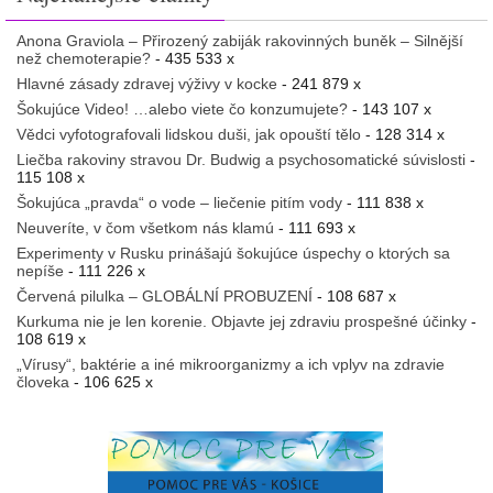
Anona Graviola – Přirozený zabiják rakovinných buněk – Silnější
než chemoterapie?
- 435 533 x
Hlavné zásady zdravej výživy v kocke
- 241 879 x
Šokujúce Video! …alebo viete čo konzumujete?
- 143 107 x
Vědci vyfotografovali lidskou duši, jak opouští tělo
- 128 314 x
Liečba rakoviny stravou Dr. Budwig a psychosomatické súvislosti
-
115 108 x
Šokujúca „pravda“ o vode – liečenie pitím vody
- 111 838 x
Neuveríte, v čom všetkom nás klamú
- 111 693 x
Experimenty v Rusku prinášajú šokujúce úspechy o ktorých sa
nepíše
- 111 226 x
Červená pilulka – GLOBÁLNÍ PROBUZENÍ
- 108 687 x
Kurkuma nie je len korenie. Objavte jej zdraviu prospešné účinky
-
108 619 x
„Vírusy“, baktérie a iné mikroorganizmy a ich vplyv na zdravie
človeka
- 106 625 x