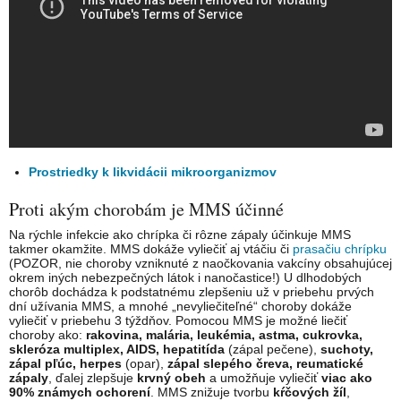
Prostriedky k likvidácii mikroorganizmov
Proti akým chorobám je MMS účinné
Na rýchle infekcie ako chrípka či rôzne zápaly účinkuje MMS
takmer okamžite. MMS dokáže vyliečiť aj vtáčiu či
prasačiu chrípku
(POZOR, nie choroby vzniknuté z naočkovania vakcíny obsahujúcej
okrem iných nebezpečných látok i nanočastice!) U dlhodobých
chorôb dochádza k podstatnému zlepšeniu už v priebehu prvých
dní užívania MMS, a mnohé „nevyliečiteľné“ choroby dokáže
vyliečiť v priebehu 3 týždňov. Pomocou MMS je možné liečiť
choroby ako:
rakovina, malária, leukémia, astma, cukrovka,
skleróza multiplex, AIDS, hepatitída
(zápal pečene),
suchoty,
zápal pľúc, herpes
(opar),
zápal slepého čreva, reumatické
zápaly
, ďalej zlepšuje
krvný obeh
a umožňuje vyliečiť
viac ako
90% známych ochorení
. MMS znižuje tvorbu
kŕčových žíl
,