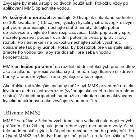
Zvyčajne by mala ustúpiť po dvoch použitiach. Pokožku vždy po
aplikovaní MMS opláchnite vodou.
Pri
kožných chorobách
zmiešajte 20 kvapiek chloritanu sodného
so 100 kvapkami ( 1,5 čajovej lyžičky) kyseliny citrónovej, krúživým
pohybom premiešajte, nechajte stáť 3 minúty, dolejte pohár
do polovice a vlejte do fľaše rozprašovača. Takto pripravený sprej
môžete používať počas troch dní, potom je treba pripraviť nový
roztok. Po nastriekaní na pokožku nechajte roztok vyschnúť,
dosiahnete tak plný účinok. Pokiaľ by bol roztok pre vás stále silný,
zrieďte ho vodou tak, aby ste dosiahli pre seba vhodnú
koncentráciu.
MMS pri
liečbe poranení
na rozdiel od dezinfekčných prostriedkov,
ako sú alkohol, peroxid vodíka či jód, nenarušuje tkanivo či zdravé
bunky, a umožní vyliečiť ranu rýchlejšie a šetrnejšie.
Ako ďalšie radikálnejšie spôsoby môže byť MMS privedené do tela
klystírom alebo aj intraverózne (vyžaduje skúseného doktora alebo
sestru). V oboch prípadoch sa používa chloritan sodný aktivovaný
kyselinou citrónovou ako zvyčajne v pomere 1:5.
Užívanie MMS2
MMS2 sa užíva v želatínových tobolkách veľkosti nula naplnených
práškom. Pri užití kapsule je potrebné vypiť dva poháre vody. Ak si
telo bude neskôr pýtať ďalší pohár, neváhajte mu ho poskytnúť. Pri
užívaní MMS2 každé dve hodiny stačí použiť na ďalšie užitie už len