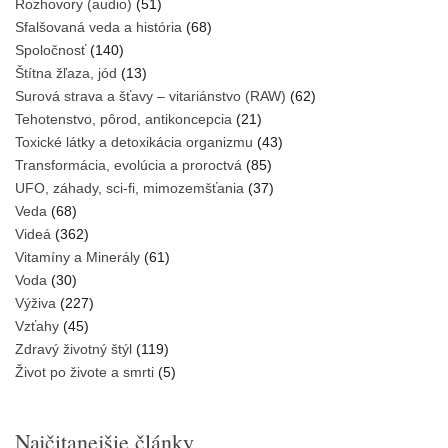
Rozhovory (audio)
(51)
Sfalšovaná veda a história
(68)
Spoločnosť
(140)
Štítna žľaza, jód
(13)
Surová strava a šťavy – vitariánstvo (RAW)
(62)
Tehotenstvo, pôrod, antikoncepcia
(21)
Toxické látky a detoxikácia organizmu
(43)
Transformácia, evolúcia a proroctvá
(85)
UFO, záhady, sci-fi, mimozemšťania
(37)
Veda
(68)
Videá
(362)
Vitamíny a Minerály
(61)
Voda
(30)
Výživa
(227)
Vzťahy
(45)
Zdravý životný štýl
(119)
Život po živote a smrti
(5)
Najčitanejšie články