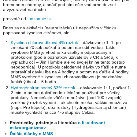
bremenom choroby, a snáď pod ním ešte vnútorne dozrieť
a vyzdravieť na duchu.
prevzaté od:
poznanie.sk
Dnes sa na aktiváciu (neutralizáciu) už nepoužíva v článku
popisovaná kyselina citrónová, ale:
Kyselina chlorovodíková 4% roztok
– dávkovanie 1: 1, po
zmiešaní 20 sek počkať a potom nariediť vodou. Takto
vyrobené MMS je vhodné ku všetkým odporúčaným
protokolom (podľa poznatkov užívateľov v ČR a SR aj k
výplachu očí – Jim Humble ale vo svojej knihe tento postup
neodporúča). U protokolu celodenné dávky vo fľaši je nutné
pripraviť si dávku iba na 4 hodiny a potom na ďalšie 4 hodiny.
MMS vyrobené s kyselinou chlorovodíkovou je maximálne
funkčný iba 4 – 5 hodín.
Hydrogénsíran sodný 33% roztok
– dávkovanie 1: 1, počkať 1-
2 min. a potom doliať vodou. Možno používať pre všetky
protokoly. Nemiešajte väčšie množstvo (nad 100 kvapiek)
vzniknutý roztok vypení – ak chcete miešať väčšie množstvo
(napr. Pre kúpele), oba roztoky (Hydrogénsíran aj chloritan)
musíte vychladiť na cca 4-6 stupňov Celzia.
Prostriedky, prístroje a literatúra
o likvidovaní
mikroorganizmov
Ďalšie články o MMS