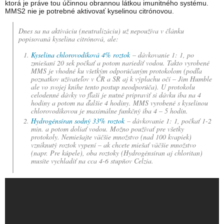
ktorá je práve tou účinnou obrannou látkou imunitného systému.
MMS2 nie je potrebné aktivovať kyselinou citrónovou.
Dnes sa na aktiváciu (neutralizáciu) už nepoužíva v článku
popisovaná kyselina citrónová, ale:
Kyselina chlorovodíková 4% roztok
– dávkovanie 1: 1, po
zmiešaní 20 sek počkať a potom nariediť vodou. Takto vyrobené
MMS je vhodné ku všetkým odporúčaným protokolom (podľa
poznatkov užívateľov v ČR a SR aj k výplachu očí – Jim Humble
ale vo svojej knihe tento postup neodporúča). U protokolu
celodenné dávky vo fľaši je nutné pripraviť si dávku iba na 4
hodiny a potom na ďalšie 4 hodiny. MMS vyrobené s kyselinou
chlorovodíkovou je maximálne funkčný iba 4 – 5 hodín.
Hydrogénsíran sodný 33% roztok
– dávkovanie 1: 1, počkať 1-2
min. a potom doliať vodou. Možno používať pre všetky
protokoly. Nemiešajte väčšie množstvo (nad 100 kvapiek)
vzniknutý roztok vypení – ak chcete miešať väčšie množstvo
(napr. Pre kúpele), oba roztoky (Hydrogénsíran aj chloritan)
musíte vychladiť na cca 4-6 stupňov Celzia.