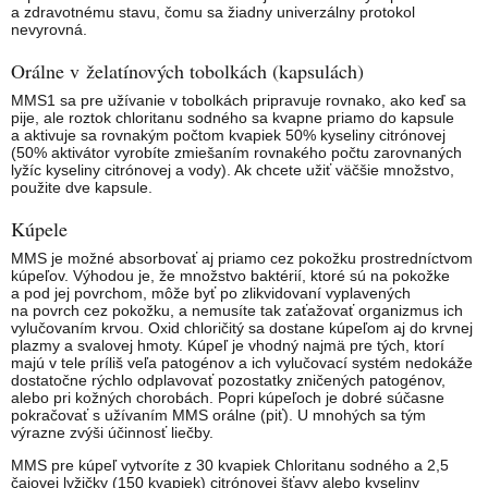
a zdravotnému stavu, čomu sa žiadny univerzálny protokol
nevyrovná.
Orálne v želatínových tobolkách (kapsulách)
MMS1 sa pre užívanie v tobolkách pripravuje rovnako, ako keď sa
pije, ale roztok chloritanu sodného sa kvapne priamo do kapsule
a aktivuje sa rovnakým počtom kvapiek 50% kyseliny citrónovej
(50% aktivátor vyrobíte zmiešaním rovnakého počtu zarovnaných
lyžíc kyseliny citrónovej a vody). Ak chcete užiť väčšie množstvo,
použite dve kapsule.
Kúpele
MMS je možné absorbovať aj priamo cez pokožku prostredníctvom
kúpeľov. Výhodou je, že množstvo baktérií, ktoré sú na pokožke
a pod jej povrchom, môže byť po zlikvidovaní vyplavených
na povrch cez pokožku, a nemusíte tak zaťažovať organizmus ich
vylučovaním krvou. Oxid chloričitý sa dostane kúpeľom aj do krvnej
plazmy a svalovej hmoty. Kúpeľ je vhodný najmä pre tých, ktorí
majú v tele príliš veľa patogénov a ich vylučovací systém nedokáže
dostatočne rýchlo odplavovať pozostatky zničených patogénov,
alebo pri kožných chorobách. Popri kúpeľoch je dobré súčasne
pokračovať s užívaním MMS orálne (piť). U mnohých sa tým
výrazne zvýši účinnosť liečby.
MMS pre kúpeľ vytvoríte z 30 kvapiek Chloritanu sodného a 2,5
čajovej lyžičky (150 kvapiek) citrónovej šťavy alebo kyseliny