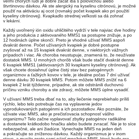
veľmi chorých ľudí je dobré začať iba s polovičnou alebo
štvrtinovou dávkou. Ak ste alergický na kyselinu citrónovú, je možné
použiť na aktiváciu aj ocot (rovnaký počet kvapiek ako pri použití
kyseliny citrónovej). Kvapkadlo strednej veľkosti sa dá zohnať
v lekárni.
Každý uvoľnený ión oxidu uhličitého vydrží v tele najviac dve hodiny
a jeho produkcia z aktivovaného MMS1 sa postupne znižuje, a po
12 hodinách úplne skončí. Preto je vhodné užívať MMS aspoň
dvakrát denne. Počet užívaných kvapiek je dobré postupne
zvyšovať až na 15 kvapiek dvakrát denne, v niektorých vážnych
prípadoch i viac. Ak choroba neustupuje, znamená to, že neužívate
dostatok MMS. U mnohých chorôb však bude stačiť dvakrát denne
6 kvapiek MMS1 (aktivovaných 30 kvapkami kyseliny citrónovej). Ak
však chcete dosiahnuť úplne čistý stav bez patogénnych
organizmov a ťažkých kovov v tele, je ideálne počas 7 dní užívať
denne dávku 30 kvapiek MMS. Potom môžete MMS znížiť na 6
kvapiek 2 krát týždenne, prípadne, ak ste odstránili duchovnú
príčinu vzniku choroby a ste zdravý, môžete MMS úplne vysadiť.
V užívaní MMS treba dbať na to, aby liečenie neprebiehalo príliš
rýchlo, lebo telo potrebuje čas na vyplavenie jedov
vyprodukovaných patogénmi a ich pozostatkov. Ako poznáte, že
užívate viac MMS, ako je prečisťovacia schopnosť vášho
organizmu? Telo začne vyplavovať zbytky patogénov radikálne
a dostanete krátkodobo hnačku alebo budete zvracať. Nie je to síce
nebezpečné, ale ani žiadúce. Vynechajte MMS na jeden deň
a pokračujte so zníženou dávkou. Každý organizmus je v inom
stave, a musíte preto sami nájsť množstvo MMS, ktoré bude pre