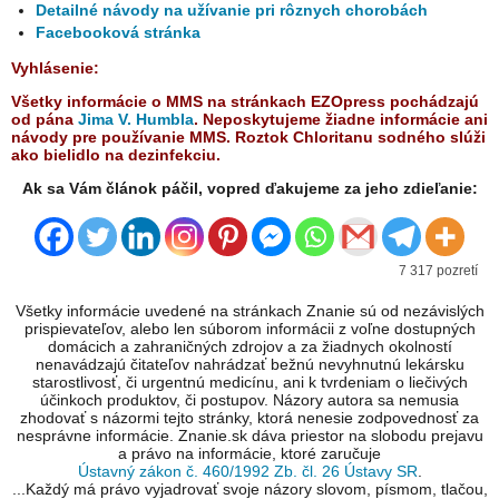
Detailné návody na užívanie pri rôznych chorobách
Facebooková stránka
Vyhlásenie:
Všetky informácie o MMS na stránkach EZOpress pochádzajú
od pána
Jima V. Humbla
. Neposkytujeme žiadne informácie ani
návody pre používanie MMS.
Roztok Chloritanu sodného slúži
ako bielidlo na dezinfekciu.
Ak sa Vám článok páčil, vopred ďakujeme za jeho zdieľanie:
7 317 pozretí
Všetky informácie uvedené na stránkach Znanie sú od nezávislých
prispievateľov, alebo len súborom informácii z voľne dostupných
domácich a zahraničných zdrojov a za žiadnych okolností
nenavádzajú čitateľov nahrádzať bežnú nevyhnutnú lekársku
starostlivosť, či urgentnú medicínu, ani k tvrdeniam o liečivých
účinkoch produktov, či postupov. Názory autora sa nemusia
zhodovať s názormi tejto stránky, ktorá nenesie zodpovednosť za
nesprávne informácie. Znanie.sk dáva priestor na slobodu prejavu
a právo na informácie, ktoré zaručuje
Ústavný zákon č. 460/1992 Zb. čl. 26 Ústavy SR
.
...Každý má právo vyjadrovať svoje názory slovom, písmom, tlačou,