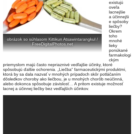
existujú
oveľa
lacnejšie
a účinnejši
e spôsoby
liečby?
Okrem
toho
obrázok so súhlasom Kittikun Atsawintarangkul /
mnohé
FreeDigitalPhotos.net
lieky
ponúkané
farmakologi
ckým
priemyslom majú často nepriaznivé vedľajšie účinky, ktoré
spôsobujú ďalšie ochorenia. „Liečba“ farmaceutickými produktmi,
ktorá by sa dala nazvať v mnohých prípadoch skôr potláčaním
dôsledkov choroby ako liečbou, je u mnohých chorôb neúčinná,
alebo dokonca spôsobuje závislosť… A pritom existuje možnosť
lacnej a účinnej liečby bez vedľajších účinkov.