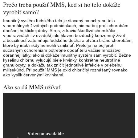
Prečo treba použiť MMS, keď si ho telo dokáže
vyrobiť samo?
Imunitný systém ľudského tela je stavaný na ochranu tela
v normálnych životných podmienkach, nie na boj proti chorobám
dnešnej hektickej doby. Stres, zdraviu škodlivé chemikálie
v potravinách i v ovzduší, ale hlavne bezduchý konzumný život
a bezcitnosť zatemňuje ľudského ducha a otvára bránu chorobám,
ktoré by inak nikdy nemohli vzniknúť. Preto je na boj proti
súčasným ochoreniam potrebné dodať telu väčšie množstvo
obrannej látky, ako si dokáže imunitný systém sám vyrobiť. Bežne
kyselinu chlórnu vylučujú biele krvinky, konkrétne neutrofilné
granulocyty, a dokážu tak zničiť jednotlivé infekcie v priebehu
milisekúnd. Pri použití MMS je oxid chloričitý roznášaný rovnako
ako kyslík červenými krvinkami.
Ako sa dá MMS užívať