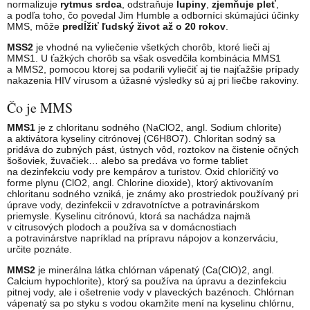
normalizuje
rytmus srdca
, odstraňuje
lupiny
,
zjemňuje pleť
,
a podľa toho, čo povedal Jim Humble a odborníci skúmajúci účinky
MMS, môže
predĺžiť ľudský život až o 20 rokov
.
MSS2
je vhodné na vyliečenie všetkých chorôb, ktoré lieči aj
MMS1. U ťažkých chorôb sa však osvedčila kombinácia MMS1
a MMS2, pomocou ktorej sa podarili vyliečiť aj tie najťažšie prípady
nakazenia HIV vírusom a úžasné výsledky sú aj pri liečbe rakoviny.
Čo je MMS
MMS1
je z chloritanu sodného (NaClO2, angl. Sodium chlorite)
a aktivátora kyseliny citrónovej (C6H8O7). Chloritan sodný sa
pridáva do zubných pást, ústnych vôd, roztokov na čistenie očných
šošoviek, žuvačiek… alebo sa predáva vo forme tabliet
na dezinfekciu vody pre kempárov a turistov. Oxid chloričitý vo
forme plynu (ClO2, angl. Chlorine dioxide), ktorý aktivovaním
chloritanu sodného vzniká, je známy ako prostriedok používaný pri
úprave vody, dezinfekcii v zdravotníctve a potravinárskom
priemysle. Kyselinu citrónovú, ktorá sa nachádza najmä
v citrusových plodoch a používa sa v domácnostiach
a potravinárstve napríklad na prípravu nápojov a konzerváciu,
určite poznáte.
MMS2
je minerálna látka chlórnan vápenatý (Ca(ClO)2, angl.
Calcium hypochlorite), ktorý sa používa na úpravu a dezinfekciu
pitnej vody, ale i ošetrenie vody v plaveckých bazénoch. Chlórnan
vápenatý sa po styku s vodou okamžite mení na kyselinu chlórnu,