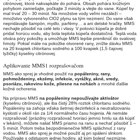
citrónovej, ktoré nakvapkáte do pohára. Obsah pohára krúživým
pohybom zamiešajte, počkajte 3 minúty a vlejte do vane. Kúpeľ by
mal trvať 20 – 30 minút. Na množstve vody veľmi nezáleží –
množstvo vytvoreného ClO2 plynu sa tým nezmení. Do vane však
nepridávajte šampón, mydlo, parfémy… a ani detské hračky. MMS
nechajte pôsobiť na celé telo i vlasy. V polovici kúpeľa je dobré
pridať horúcu vodu, aby bola teplota kúpeľa dostatočná. Teplá voda
otvára póry pokožky a umožňuje MMS lepšie preniknúť do svalovej
hmoty. Pokiaľ máte na pokožke otvorené rany, znížte dávku MMS
na 20 kvapiek chloritanu sodného a 100 kvapiek (1,5 čajovej
lyžičky) kyseliny citrónovej.
Aplikovanie MMS1 rozprašovačom
MMS ako sprej je vhodné použiť na
popáleniny, rany,
pohmoždeniny, ekzémy, infekcie, vyrážky, akné, vredy,
psoriázu, rakovinu kože, pliesne na nohách
a mnohé ďalšie
kožné ochorenia.
Na prípravu MMS
na popáleniny nepoužívajte aktivátor
(kyselinu citrónovú), ale iba čistý 28% roztok chloritanu sodného.
Popáleniny sa zahoja vďaka šetrnej dezinfekcii a neutralizovaniu
kyslosti v okolí rán za 1/4 normálneho času hojenia. Ak nemáte
rozprašovač (prázdny rozprašovač tvoriaci jemnú hmlu sa dá kúpiť
v lekárni), môžete naliať MMS priamo na ranu a nechať pôsobiť 1 –
5 minút. Potom treba bezpodmienečne MMS spláchnuť z rany
vodou. MMS ako sprej je možné použiť aj pri spálení slnkom.
Používajte s odstupom jednej hodiny, až kým bolesť nezmizne.