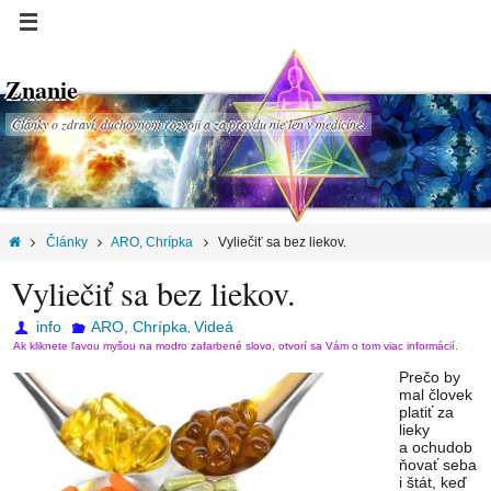
Znanie
Články o zdraví, duchovnom rozvoji a za pravdu nie len v medicíne.
Články
ARO, Chrípka
Vyliečiť sa bez liekov.
Vyliečiť sa bez liekov.
info
ARO, Chrípka
Videá
,
Ak kliknete ľavou myšou na modro zafarbené slovo, otvorí sa Vám o tom viac informácií.
Prečo by
mal človek
platiť za
lieky
a ochudob
ňovať seba
i štát, keď