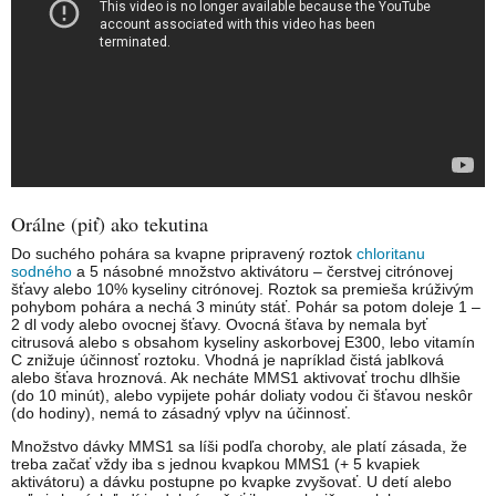
Orálne (piť) ako tekutina
Do suchého pohára sa kvapne pripravený roztok
chloritanu
sodného
a 5 násobné množstvo aktivátoru – čerstvej citrónovej
šťavy alebo 10% kyseliny citrónovej. Roztok sa premieša krúživým
pohybom pohára a nechá 3 minúty stáť. Pohár sa potom doleje 1 –
2 dl vody alebo ovocnej šťavy. Ovocná šťava by nemala byť
citrusová alebo s obsahom kyseliny askorbovej E300, lebo vitamín
C znižuje účinnosť roztoku. Vhodná je napríklad čistá jablková
alebo šťava hroznová. Ak necháte MMS1 aktivovať trochu dlhšie
(do 10 minút), alebo vypijete pohár doliaty vodou či šťavou neskôr
(do hodiny), nemá to zásadný vplyv na účinnosť.
Množstvo dávky MMS1 sa líši podľa choroby, ale platí zásada, že
treba začať vždy iba s jednou kvapkou MMS1 (+ 5 kvapiek
aktivátoru) a dávku postupne po kvapke zvyšovať. U detí alebo