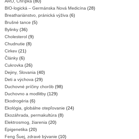
ARO, Chrípka
(80)
BIO-logická – Germánska Nová Medicína
(28)
Breathariánstvo, pránická výživa
(6)
Brušné tance
(5)
Bylinky
(36)
Cholesterol
(9)
Chudnutie
(8)
Cirkev
(21)
Články
(6)
Cukrovka
(26)
Dejiny, Slovania
(40)
Deti a výchova
(29)
Duchovné príčiny chorôb
(98)
Duchovno a modlitby
(129)
Ekodrogéria
(6)
Ekológia, globálne otepľovanie
(24)
Ekozáhrada, permakultúra
(8)
Elektrosmog, žiarenia
(20)
Epigenetika
(20)
Feng Šuej, zdravé bývanie
(10)