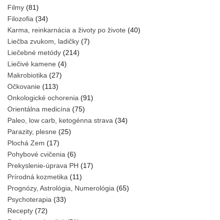
Filmy
(81)
Filozofia
(34)
Karma, reinkarnácia a životy po živote
(40)
Liečba zvukom, ladičky
(7)
Liečebné metódy
(214)
Liečivé kamene
(4)
Makrobiotika
(27)
Očkovanie
(113)
Onkologické ochorenia
(91)
Orientálna medicína
(75)
Paleo, low carb, ketogénna strava
(34)
Parazity, plesne
(25)
Plochá Zem
(17)
Pohybové cvičenia
(6)
Prekyslenie-úprava PH
(17)
Prírodná kozmetika
(11)
Prognózy, Astrológia, Numerológia
(65)
Psychoterapia
(33)
Recepty
(72)