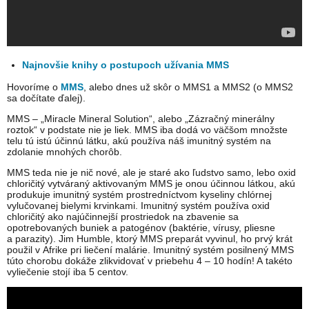
Najnovšie knihy o postupoch užívania MMS
Hovoríme o
MMS
, alebo dnes už skôr o MMS1 a MMS2 (o MMS2
sa dočítate ďalej).
MMS – „Miracle Mineral Solution“, alebo „Zázračný minerálny
roztok“ v podstate nie je liek. MMS iba dodá vo väčšom množste
telu tú istú účinnú látku, akú používa náš imunitný systém na
zdolanie mnohých chorôb.
MMS teda nie je nič nové, ale je staré ako ľudstvo samo, lebo oxid
chloričitý vytváraný aktivovaným MMS je onou účinnou látkou, akú
produkuje imunitný systém prostredníctvom kyseliny chlórnej
vylučovanej bielymi krvinkami. Imunitný systém používa oxid
chloričitý ako najúčinnejší prostriedok na zbavenie sa
opotrebovaných buniek a patogénov (baktérie, vírusy, pliesne
a parazity). Jim Humble, ktorý MMS preparát vyvinul, ho prvý krát
použil v Afrike pri liečení malárie. Imunitný systém posilnený MMS
túto chorobu dokáže zlikvidovať v priebehu 4 – 10 hodín! A takéto
vyliečenie stojí iba 5 centov.