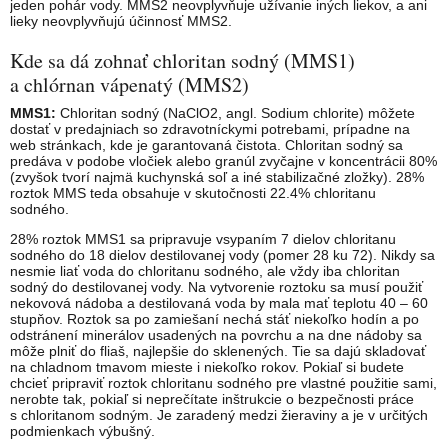
jeden pohár vody. MMS2 neovplyvňuje užívanie iných liekov, a ani
lieky neovplyvňujú účinnosť MMS2.
Kde sa dá zohnať chloritan sodný (MMS1)
a chlórnan vápenatý (MMS2)
MMS1:
Chloritan sodný (NaClO2, angl. Sodium chlorite) môžete
dostať v predajniach so zdravotníckymi potrebami, prípadne na
web stránkach, kde je garantovaná čistota. Chloritan sodný sa
predáva v podobe vločiek alebo granúl zvyčajne v koncentrácii 80%
(zvyšok tvorí najmä kuchynská soľ a iné stabilizačné zložky). 28%
roztok MMS teda obsahuje v skutočnosti 22.4% chloritanu
sodného.
28% roztok MMS1 sa pripravuje vsypaním 7 dielov chloritanu
sodného do 18 dielov destilovanej vody (pomer 28 ku 72). Nikdy sa
nesmie liať voda do chloritanu sodného, ale vždy iba chloritan
sodný do destilovanej vody. Na vytvorenie roztoku sa musí použiť
nekovová nádoba a destilovaná voda by mala mať teplotu 40 – 60
stupňov. Roztok sa po zamiešaní nechá stáť niekoľko hodín a po
odstránení minerálov usadených na povrchu a na dne nádoby sa
môže plniť do fliaš, najlepšie do sklenených. Tie sa dajú skladovať
na chladnom tmavom mieste i niekoľko rokov. Pokiaľ si budete
chcieť pripraviť roztok chloritanu sodného pre vlastné použitie sami,
nerobte tak, pokiaľ si neprečítate inštrukcie o bezpečnosti práce
s chloritanom sodným. Je zaradený medzi žieraviny a je v určitých
podmienkach výbušný.