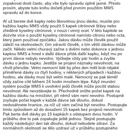
zopakoval dosti často, aby vše bylo opravdu úplně jasné. Přesto
prosím, abyste tuto knihu dočetli před prvním použitím MMS
opravdu až do konce.
Ať už berete dvě kapky nebo libovolnou jinou dávku, musíte pro
každou kapku MMS vždy použít 5 kapek citrónové šťávy nebo
zředěné kyseliny citrónové, v nouzi i vinný ocet. V této kapitole se
dozvíte více o použití kyseliny citrónové namísto citronu nebo octa,
který jsem používal zpočátku. Jakou dávku může člověk použít
záleží na okolnostech; čím zdravší člověk, s tím větší dávkou může
začít. Někdo velmi churavý začne s dvěmi nebo dokonce s jednou
kapkou MMS a hned v další dávce přidá další kapku, když mu po
první dávce nebylo nevolno. Vyčkejte vždy pár hodin a zvyšte
dávku o jednu kapku. Jestliže se projeví náznaky nevolnosti, na
chvíli přerušte. Velmi nemocní lidé by přes den měli brát nějaké
přiměřené dávky co čtyři hodiny, v některých případech i každou
hodinu, ale dávky musí být velmi malé. Nemocný se pak téměř
vždy začne cítit během 24 hodin mnohem lépe. Když imunitní
systém použije MMS k uvolnění jedů člověk může pocítit slabou
nevolnost. Ale nevzdávejte to. Přechodně snižte počet kapek na
každou dávku na množství, při němž vám není nevolno. Postupně
zvyšujte počet kapek v každé dávce tak dlouho, dokud
nedosáhnete hranice, za níž už vám začíná být nevolno. Postupujte
tímto způsobem až do dosažení 15 kapek bez projevů nevolnosti.
Pak berte dvě dávky po 15 kapkách s odstupem dvou hodin. V
průběhu dne to pak zopakujte ještě jednou. Stejně postupujte
každý následující den tak dlouho, dokud nebudete zdraví. Za
normálních okolností se tělo uzdraví už v průběhu postupného