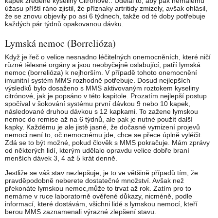
kapek zředěné kyseliny Citrónové.. Udělal to, aby pak nemalému
úžasu příští ráno zjistil, že příznaky artritidy zmizely, avšak ohlásil,
že se znovu objevily po asi 6 týdnech, takže od té doby potřebuje
každých pár týdnů opakovanou dávku.
Lymská nemoc (Borrelióza)
Když je řeč o velice nesnadno léčitelných onemocněních, které ničí
různé tělesné orgány a jsou neobyčejně oslabující, patří lymská
nemoc (borrelióza) k nejhorším. V případě tohoto onemocnění
imunitní systém MMS rozhodně potřebuje. Dosud nejlepších
výsledků bylo dosaženo s MMS aktivovaným roztokem kyseliny
citrónové, jak je popsáno v této kapitole. Prozatím nejlepší postup
spočíval v šokování systému první dávkou 9 nebo 10 kapek,
následované druhou dávkou s 12 kapkami. To zažene lymskou
nemoc do remise až na 6 týdnů, ale pak je nutné použít další
kapky. Každému je ale jistě jasné, že dočasné vymizení projevů
nemoci není to, oč nemocnému jde, chce se přece úplně vyléčit.
Zdá se to být možné, pokud člověk s MMS pokračuje. Mám zprávy
od některých lidí, kterým udělalo opravdu velice dobře braní
menších dávek 3, 4 až 5 krát denně.
Jestliže se váš stav nezlepšuje, je to ve většině případů tím, že
pravděpodobně neberete dostatečné množství. Avšak než
překonáte lymskou nemoc,může to trvat až rok. Zatím pro to
nemáme v ruce laboratorně ověřené důkazy, nicméně, podle
informací, které dostávám, všichni lidé s lymskou nemocí, kteří
berou MMS zaznamenali výrazné zlepšení stavu.