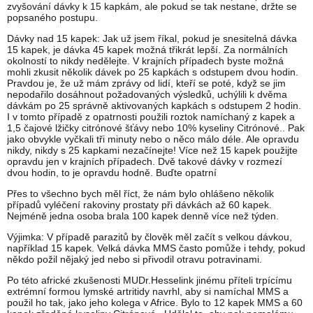
zvyšování dávky k 15 kapkám, ale pokud se tak nestane, držte se
popsaného postupu.
Dávky nad 15 kapek: Jak už jsem říkal, pokud je snesitelná dávka
15 kapek, je dávka 45 kapek možná třikrát lepší. Za normálních
okolností to nikdy nedělejte. V krajních případech byste možná
mohli zkusit několik dávek po 25 kapkách s odstupem dvou hodin.
Pravdou je, že už mám zprávy od lidí, kteří se poté, když se jim
nepodařilo dosáhnout požadovaných výsledků, uchýlili k dvěma
dávkám po 25 správně aktivovaných kapkách s odstupem 2 hodin.
I v tomto případě z opatrnosti použili roztok namíchaný z kapek a
1,5 čajové lžičky citrónové šťávy nebo 10% kyseliny Citrónové.. Pak
jako obvykle vyčkali tři minuty nebo o něco málo déle. Ale opravdu
nikdy, nikdy s 25 kapkami nezačínejte! Více než 15 kapek použijte
opravdu jen v krajních případech. Dvě takové dávky v rozmezí
dvou hodin, to je opravdu hodně. Buďte opatrní
Přes to všechno bych měl říct, že nám bylo ohlášeno několik
případů vyléčení rakoviny prostaty při dávkách až 60 kapek.
Nejméně jedna osoba brala 100 kapek denně více než týden.
Výjimka: V případě parazitů by člověk měl začít s velkou dávkou,
například 15 kapek. Velká dávka MMS často pomůže i tehdy, pokud
někdo požil nějaký jed nebo si přivodil otravu potravinami.
Po této africké zkušenosti MUDr.Hesselink jinému příteli trpícímu
extrémní formou lymské artritidy navrhl, aby si namíchal MMS a
použil ho tak, jako jeho kolega v Africe. Bylo to 12 kapek MMS a 60