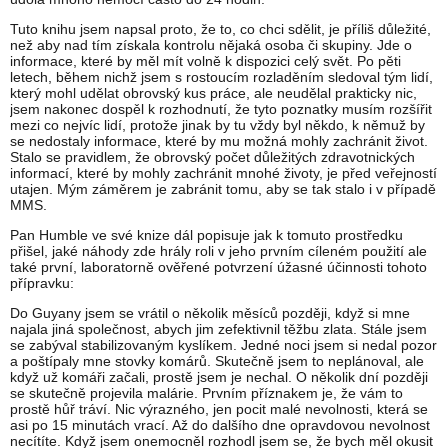
Tuto knihu jsem napsal proto, že to, co chci sdělit, je příliš důležité,
než aby nad tím získala kontrolu nějaká osoba či skupiny. Jde o
informace, které by měl mít volně k dispozici celý svět. Po pěti
letech, během nichž jsem s rostoucím rozladěním sledoval tým lidí,
který mohl udělat obrovský kus práce, ale neudělal prakticky nic,
jsem nakonec dospěl k rozhodnutí, že tyto poznatky musím rozšířit
mezi co nejvíc lidí, protože jinak by tu vždy byl někdo, k němuž by
se nedostaly informace, které by mu možná mohly zachránit život.
Stalo se pravidlem, že obrovský počet důležitých zdravotnických
informací, které by mohly zachránit mnohé životy, je před veřejností
utajen. Mým záměrem je zabránit tomu, aby se tak stalo i v případě
MMS.
Pan Humble ve své knize dál popisuje jak k tomuto prostředku
přišel, jaké náhody zde hrály roli v jeho prvním cíleném použití ale
také první, laboratorně ověřené potvrzení úžasné účinnosti tohoto
přípravku:
Do Guyany jsem se vrátil o několik měsíců později, když si mne
najala jiná společnost, abych jim zefektivnil těžbu zlata. Stále jsem
se zabýval stabilizovaným kyslíkem. Jedné noci jsem si nedal pozor
a poštípaly mne stovky komárů. Skutečně jsem to neplánoval, ale
když už komáři začali, prostě jsem je nechal. O několik dní později
se skutečně projevila malárie. Prvním příznakem je, že vám to
prostě hůř tráví. Nic výrazného, jen pocit malé nevolnosti, která se
asi po 15 minutách vrací. Až do dalšího dne opravdovou nevolnost
necítíte. Když jsem onemocněl rozhodl jsem se, že bych měl okusit