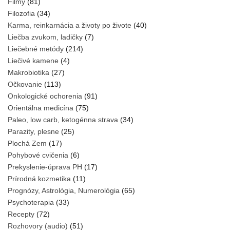
Filmy
(81)
Filozofia
(34)
Karma, reinkarnácia a životy po živote
(40)
Liečba zvukom, ladičky
(7)
Liečebné metódy
(214)
Liečivé kamene
(4)
Makrobiotika
(27)
Očkovanie
(113)
Onkologické ochorenia
(91)
Orientálna medicína
(75)
Paleo, low carb, ketogénna strava
(34)
Parazity, plesne
(25)
Plochá Zem
(17)
Pohybové cvičenia
(6)
Prekyslenie-úprava PH
(17)
Prírodná kozmetika
(11)
Prognózy, Astrológia, Numerológia
(65)
Psychoterapia
(33)
Recepty
(72)
Rozhovory (audio)
(51)