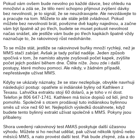
Pokud vám ovšem bude nevolno po každé dávce, bez ohledu na
množství a zdá se, že tělo není schopno přijmout zvýšení dávky
bez nevolnosti, je to signál, že se neuzdravujete. Ale nevzdávejte to
a pracujte na tom. Můžete to ale stále ještě zvládnout. Pokud
můžete bez nevolnosti brát, povězme dvě kapky najednou, a začne
vám být špatně až po třech, budete se muset pokusit nevolnost
načas snášet, ale jestliže vám bude po třech kapkách špatně vždy
naznačuje to, že rakovinový růst nedoháníte.
To se může stát, jestliže se rakovinové buňky množí rychleji, než je
MMS stačí zabíjet. Avšak je tady pořád naděje. Jeden způsob
spočívá v tom, že namísto abyste zvyšovali počet kapek, zvýšíte
počet jejich podání během dne. Čtěte níže. Jsou zde i další
postupy, které mohou pomoci. Ale nikdy, v žádném případě,
nepřestávejte užívat MMS.
Kdyby se ukázaly náznaky, že se stav nezlepšuje, obvykle navrhuji
následující postup: opatřete si indiánské byliny od Kathleen z
Texasu. Lahvička extraktu stojí 60 dolarů, a je toho v ní dost.
Telefon je 806 647-1741. Kathleen má tisíce dopisů od lidí, jimž to
pomohlo. Společně s otcem prodávají tuto indiánskou bylinnou
směs už více než 60 let. Nejlepších výsledků dosáhnete, když
budete tento bylinný extrakt užívat společně s MMS. Pokyny jsou
přibaleny.
Shora uvedený rakovinový test AMAS poskytuje další úžasnou
výhodu. Můžete si ho nechat udělat, pak užívat několik týdnů nebo
měsíců MMS, a nato provést další test. Pak bude zřejmé, zda a do