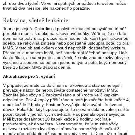
zhruba dvou týdnů. Ve velmi špatných případech to ovšem může
trvat až dva měsíce, ale nakonec ho porazíte.
Rakovina, včetně leukémie
Teorie je stejná. Chlordioxid poskytne imunitnímu systému téměř
perfektní munici k útoku na rakovinové buňky. Věříme, že se tato
domněnka potvrdila, protože nám hodně lidí, kteří trpěli rakovinou
sdělilo, že rakovina zmizela nebo podstatně ustoupila poté, co brali
MMS. V této oblasti ovšem dosud neproběhl dostatečný výzkum.
Přesto to je mnohem lepší, než standardní léčebné postupy. Lidé
často říkají, a i sami jsme si povšimli, že rakovina pokožky obvykle
vyschne a sloupne se během jednoho týdne poté, když nemocný
bere 15 kapek MMS dvakrát denně.
Aktualizace pro 3. vydání
V případě, že máte co do činění s rakovinou a stav se nelepší,
převažuje názor, že nepoužíváte dostatečné množství MMS.
Začněte jako vždy s 2 kapkami ráno a přikročte ke 3 kapkám
odpoledne. Pak 4 kapky příští ráno a poté je začněte brát každé 4,
a pak každé 2 hodiny. Postupně zvyšujte dávkování i frekvenci
dávek. Pokaždé, když zpozorujete, že se vám dělá nevolno, snižte
počet kapek v jednotlivých dávkách. Pak pomalu opět navyšujte.
Měli byste dosáhnout 10 kapek každé 2 hodiny, počínaje
probuzením, až do večera. Nezapomeňte, že je musíte vždy
aktivovat roztokem kyseliny citrónové a samozřejmě počkat 3
minuty před přidáním džusu nebo vody k vypití. Dnes už preferuji