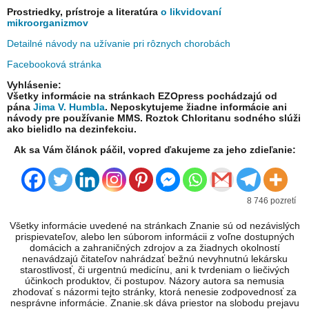
Prostriedky, prístroje a literatúra
o likvidovaní
mikroorganizmov
Detailné návody na užívanie pri rôznych chorobách
Facebooková stránka
Vyhlásenie:
Všetky informácie na stránkach EZOpress pochádzajú od
pána
Jima V. Humbla
. Neposkytujeme žiadne informácie ani
návody pre používanie MMS.
Roztok Chloritanu sodného slúži
ako bielidlo na dezinfekciu.
Ak sa Vám článok páčil, vopred ďakujeme za jeho zdieľanie:
8 746 pozretí
Všetky informácie uvedené na stránkach Znanie sú od nezávislých
prispievateľov, alebo len súborom informácii z voľne dostupných
domácich a zahraničných zdrojov a za žiadnych okolností
nenavádzajú čitateľov nahrádzať bežnú nevyhnutnú lekársku
starostlivosť, či urgentnú medicínu, ani k tvrdeniam o liečivých
účinkoch produktov, či postupov. Názory autora sa nemusia
zhodovať s názormi tejto stránky, ktorá nenesie zodpovednosť za
nesprávne informácie. Znanie.sk dáva priestor na slobodu prejavu