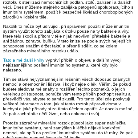
roztoku k sterilizaci nemocničních podlah, stolů, zařízení a dalších
věcí. Dnes můžeme stejného zabijáka patogenů spolupracujícího s
imunitním systémem, použít k bezpečné likvidaci choroboplodných
zárodků v lidském těle.
Nakolik to může být udivující, při správném použití může imunitní
systém využít tohoto zabijáka k útoku pouze na ty bakterie a viry,
které tělu škodí a přitom v těle nijak neovlivní přátelské bakterie a
ani žádnou zdravou buňku. V této knize se podle svých nejlepších
schopností snažím držet faktů a přesně sdělit, co se kolem
zázračného minerálního roztoku událo.
Tato a mé další knihy
vypráví příběh o objevu a dalším vývoji
nejúžasnějšího posílení imunitního systému, které kdy bylo
nalezeno.
Tím se stává nejvýznamnějším řešením všech doposud známých
nemocí a onemocnění lidstva, i když nejde o lék. Věřím, že pokud
budete sledovat mé snahy o rozšíření těchto poznatků, o jejich
veřejnou přístupnost, pomůže vám tento příběh pochopit realitu a
přesvědčí vás, abyste to sami zkusili. Pro tento účel zde poskytují
veškeré informace o tom, jak si tento roztok připravit doma v
kuchyni a jaké přísady si za tímto účelem opatřit. Je docela možné,
že pak zachráníte něčí život, nebo dokonce i svůj.
Protože zázračný minerální roztok působí jako super nabíječka
imunitního systému, není zamýšlen k léčbě nějaké konkrétní
nemoci, ale spíš na posílení imunitního systému do té míry, že pak
udolá mnoho nemocí často do 24 hodin.