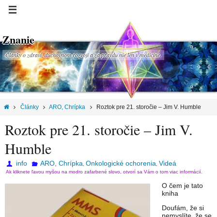
Znanie
Články o zdraví, duchovnom rozvoji a za pravdu nie len v medicíne.
Články
ARO, Chrípka
Roztok pre 21. storočie – Jim V. Humble
Roztok pre 21. storočie – Jim V.
Humble
info
ARO, Chrípka
Onkologické ochorenia
Videá
,
,
Ak kliknete ľavou myšou na modro zafarbené slovo, otvorí sa Vám o tom viac informácií.
O čem je tato
kniha
Doufám, že si
nemyslíte, že se