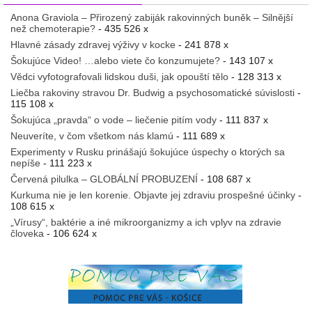
Anona Graviola – Přirozený zabiják rakovinných buněk – Silnější
než chemoterapie?
- 435 526 x
Hlavné zásady zdravej výživy v kocke
- 241 878 x
Šokujúce Video! …alebo viete čo konzumujete?
- 143 107 x
Vědci vyfotografovali lidskou duši, jak opouští tělo
- 128 313 x
Liečba rakoviny stravou Dr. Budwig a psychosomatické súvislosti
-
115 108 x
Šokujúca „pravda“ o vode – liečenie pitím vody
- 111 837 x
Neuveríte, v čom všetkom nás klamú
- 111 689 x
Experimenty v Rusku prinášajú šokujúce úspechy o ktorých sa
nepíše
- 111 223 x
Červená pilulka – GLOBÁLNÍ PROBUZENÍ
- 108 687 x
Kurkuma nie je len korenie. Objavte jej zdraviu prospešné účinky
-
108 615 x
„Vírusy“, baktérie a iné mikroorganizmy a ich vplyv na zdravie
človeka
- 106 624 x