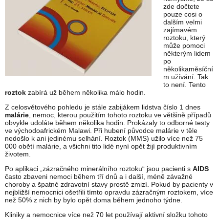
zde dočtete
pouze cosi o
dalším velmi
zajímavém
roztoku, který
může pomoci
některým lidem
po
několikaměsíční
m užívání. Tak
to není. Tento
roztok
zabírá už během několika málo hodin.
Z celosvětového pohledu je stále zabijákem lidstva číslo 1 dnes
malárie
, nemoc, kterou použitím tohoto roztoku ve většině případů
obvykle udoláte během několika hodin. Prokázaly to odborné testy
ve východoafrickém Malawi. Při hubení původce malárie v těle
nedošlo k ani jedinému selhání. Roztok (MMS) užilo více než 75
000 obětí malárie, a všichni tito lidé nyní opět žijí produktivním
životem.
Po aplikaci „zázračného minerálního roztoku“ jsou pacienti s
AIDS
často zbaveni nemoci během tří dnů a i další, méně závažné
choroby a špatné zdravotní stavy prostě zmizí. Pokud by pacienty v
nejbližší nemocnici ošetřili tímto opravdu zázračným roztokem, více
než 50% z nich by bylo opět doma během jednoho týdne.
Kliniky a nemocnice více než 70 let používají aktivní složku tohoto