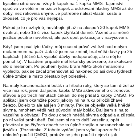
kyselinu citrónovou, vždy 5 kapek na 1 kapku MMS. Tajemství
spočívá ve větším množství kapek a udržování hladiny MMS až do
doby, než rakovina uhyne. Je potřebné nalézt vlastní cestu a
zkoušet, co je pro vás nejlepší.
Pokud je to nezbytné, neváhejte jít až na alespoň 30 kapek MMS
dvakrát, nebo 15 či více kapek čtyřikrát denně. Vezměte si méně
jestliže pocítíte nevolnost, ale pak opět pokračujte v navyšování.
Když jsem psal tyto řádky, můj soused právě zvítězil nad malým
melanomem na paži. Jak už jsem se zmínil, bral větší dávky po 25
kapkách. (Běžně tak vysoké dávky nedoporučuji, ale u něj to
pomohlo). V každém případě měl lékařsky potvrzeno, že skutečně
šlo o melanom. Po pouhém týdnu braní MMS okolí melanomu
vybledlo, pak se začal zmenšovat až nakonec po asi dvou týdnech
úplně zmizel a místo přestalo být bolestivé.
Na malý karcinomatózní bolák na hřbetu ruky, který se tam držel už
více než rok, jsem dal jednu kapku MMS aktivovaného citrónovou
šťávou a po třech minutách čekání do něj přidal 2 kapky DMSO. Po
aplikaci jsem okamžitě pocítil jakoby mi na ruku přiložili žhavé
železo. Bolelo to ale asi jen 3 minuty. Pak se objevila velká hnědá
skvrna, mnohem větší než původní malý bolák. Dal jsem si na to
vazelínu a obvázal. Po dvou dnech hnědá skvrna odpadla a zůstala
po ní velká prohlubeň. Dal jsem si na to další vazelínu, opět
převázal a po čtyřech dnech se to úplně zhojilo a nezanechalo ani
jizvičku. (Poznámka: Z tohoto vydání jsem vyňal upozornění
ohledně použití DMSO, protože se jeho použití nejeví nijak