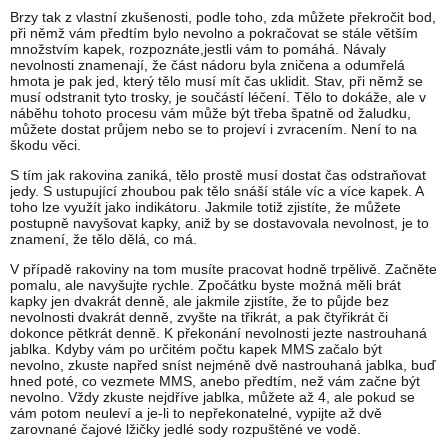
Brzy tak z vlastní zkušenosti, podle toho, zda můžete překročit bod,
při němž vám předtím bylo nevolno a pokračovat se stále větším
množstvím kapek, rozpoznáte,jestli vám to pomáhá. Návaly
nevolnosti znamenají, že část nádoru byla zničena a odumřelá
hmota je pak jed, který tělo musí mít čas uklidit. Stav, při němž se
musí odstranit tyto trosky, je součástí léčení. Tělo to dokáže, ale v
náběhu tohoto procesu vám může být třeba špatně od žaludku,
můžete dostat průjem nebo se to projeví i zvracením. Není to na
škodu věci.
S tím jak rakovina zaniká, tělo prostě musí dostat čas odstraňovat
jedy. S ustupující zhoubou pak tělo snáší stále víc a více kapek. A
toho lze využít jako indikátoru. Jakmile totiž zjistíte, že můžete
postupně navyšovat kapky, aniž by se dostavovala nevolnost, je to
znamení, že tělo dělá, co má.
V případě rakoviny na tom musíte pracovat hodně trpělivě. Začněte
pomalu, ale navyšujte rychle. Zpočátku byste možná měli brát
kapky jen dvakrát denně, ale jakmile zjistíte, že to půjde bez
nevolnosti dvakrát denně, zvyšte na třikrát, a pak čtyřikrát či
dokonce pětkrát denně. K překonání nevolnosti jezte nastrouhaná
jablka. Kdyby vám po určitém počtu kapek MMS začalo být
nevolno, zkuste napřed sníst nejméně dvě nastrouhaná jablka, buď
hned poté, co vezmete MMS, anebo předtím, než vám začne být
nevolno. Vždy zkuste nejdříve jablka, můžete až 4, ale pokud se
vám potom neuleví a je-li to nepřekonatelné, vypijte až dvě
zarovnané čajové lžičky jedlé sody rozpuštěné ve vodě.