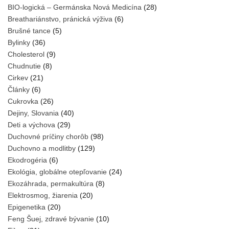
BIO-logická – Germánska Nová Medicína
(28)
Breathariánstvo, pránická výživa
(6)
Brušné tance
(5)
Bylinky
(36)
Cholesterol
(9)
Chudnutie
(8)
Cirkev
(21)
Články
(6)
Cukrovka
(26)
Dejiny, Slovania
(40)
Deti a výchova
(29)
Duchovné príčiny chorôb
(98)
Duchovno a modlitby
(129)
Ekodrogéria
(6)
Ekológia, globálne otepľovanie
(24)
Ekozáhrada, permakultúra
(8)
Elektrosmog, žiarenia
(20)
Epigenetika
(20)
Feng Šuej, zdravé bývanie
(10)