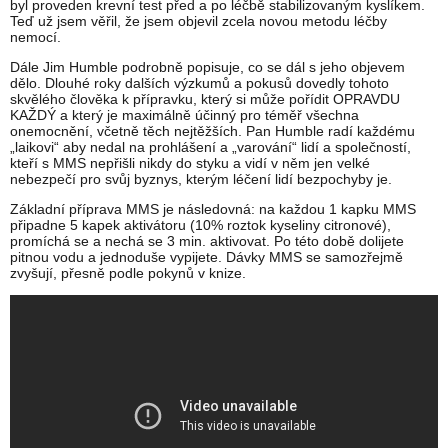
byl proveden krevní test před a po léčbě stabilizovaným kyslíkem.
Teď už jsem věřil, že jsem objevil zcela novou metodu léčby
nemocí.
Dále Jim Humble podrobně popisuje, co se dál s jeho objevem
dělo. Dlouhé roky dalších výzkumů a pokusů dovedly tohoto
skvělého člověka k přípravku, který si může pořídit OPRAVDU
KAŽDÝ a který je maximálně účinný pro téměř všechna
onemocnění, včetně těch nejtěžších. Pan Humble radí každému
„laikovi“ aby nedal na prohlášení a „varování“ lidí a společností,
kteří s MMS nepřišli nikdy do styku a vidí v něm jen velké
nebezpečí pro svůj byznys, kterým léčení lidí bezpochyby je.
Základní příprava MMS je následovná: na každou 1 kapku MMS
připadne 5 kapek aktivátoru (10% roztok kyseliny citronové),
promíchá se a nechá se 3 min. aktivovat. Po této době dolijete
pitnou vodu a jednoduše vypijete. Dávky MMS se samozřejmě
zvyšují, přesně podle pokynů v knize.