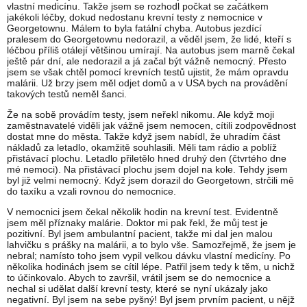
vlastní medicínu. Takže jsem se rozhodl počkat se začátkem
jakékoli léčby, dokud nedostanu krevní testy z nemocnice v
Georgetownu. Málem to byla fatální chyba. Autobus jezdící
pralesem do Georgetownu nedorazil, a věděl jsem, že lidé, kteří s
léčbou příliš otálejí většinou umírají. Na autobus jsem marně čekal
ještě pár dní, ale nedorazil a já začal být vážně nemocný. Přesto
jsem se však chtěl pomocí krevních testů ujistit, že mám opravdu
malárii. Už brzy jsem měl odjet domů a v USA bych na provádění
takových testů neměl šanci.
Že na sobě provádím testy, jsem neřekl nikomu. Ale když moji
zaměstnavatelé viděli jak vážně jsem nemocen, cítili zodpovědnost
dostat mne do města. Takže když jsem nabídl, že uhradím část
nákladů za letadlo, okamžitě souhlasili. Měli tam rádio a poblíž
přistávací plochu. Letadlo přiletělo hned druhý den (čtvrtého dne
mé nemoci). Na přistávací plochu jsem dojel na kole. Tehdy jsem
byl již velmi nemocný. Když jsem dorazil do Georgetown, strčili mě
do taxíku a vzali rovnou do nemocnice.
V nemocnici jsem čekal několik hodin na krevní test. Evidentně
jsem měl příznaky malárie. Doktor mi pak řekl, že můj test je
pozitivní. Byl jsem ambulantní pacient, takže mi dal jen malou
lahvičku s prášky na malárii, a to bylo vše. Samozřejmě, že jsem je
nebral; namísto toho jsem vypil velkou dávku vlastní medicíny. Po
několika hodinách jsem se cítil lépe. Patřil jsem tedy k těm, u nichž
to účinkovalo. Abych to završil, vrátil jsem se do nemocnice a
nechal si udělat další krevní testy, které se nyní ukázaly jako
negativní. Byl jsem na sebe pyšný! Byl jsem prvním pacient, u nějž