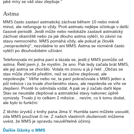
jaké míry se váš stav zlepšuje.“
Astma
MMS často zastaví astmatický záchvat během 10 nebo méně
minut, ale nefunguje to vždy. Proti astmatu nejlépe účinkuje v delší
časové periodě. Jestli může nebo nedokáže zastavit astmatický
záchvat okamžitě nebo za jak dlouho astma vyléčí, to závisí na
stavu nemocného. MMS pomáhá vždy, ale pokud je člověk
„neopravitelný“, nezvládne to ani MMS. Astma se nicméně často
vyléčí po dlouhodobém užívání.
Telefonovala mi jedna paní a tázala se, jestli jí MMS pomůže od
astma. Řekl jsem jí, že myslím, že ano. Pak tedy začala brát MMS,
ale její astma se zhoršilo. Volala mi znovu a já jí řekl: „Občas se
stav může zhoršit předtím, než se začne zlepšovat, ale
nepolevujte.“ Věřte nebo ne, ta paní pokračovala s MMS jeden a
půl měsíce i za trvale zhoršeného stavu, ale nepolevila ve víře ve
zlepšení. Prostě to odmítala vzdát. A pak se jí začalo dařit lépe.
Stav se neustále zlepšoval a astmatické stavy nakonec úplně
vymizely. Trvalo jí to celkem 2 měsíce… nevím, co k tomu dodat,
ale bylo to funkční.
Z těchto úryvků z knihy pana Jima V. Humbla sami můžete usoudit,
zda MMS používat či ne. Z našich vlastních zkušeností můžeme
uvést, že MMS je opravdu neuvěřitelně účinný.
Ďalšie články o MMS