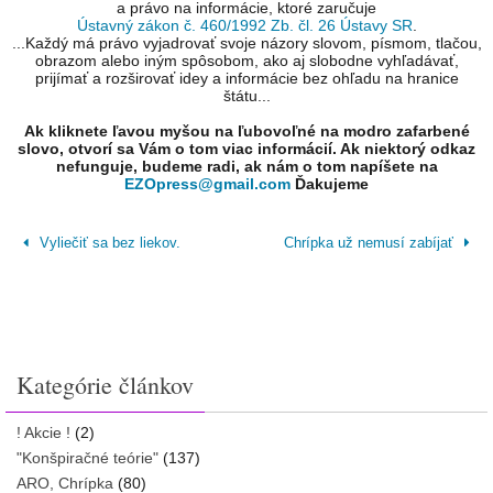
a právo na informácie, ktoré zaručuje
Ústavný zákon č. 460/1992 Zb. čl. 26 Ústavy SR
.
...Každý má právo vyjadrovať svoje názory slovom, písmom, tlačou,
obrazom alebo iným spôsobom, ako aj slobodne vyhľadávať,
prijímať a rozširovať idey a informácie bez ohľadu na hranice
štátu...
Ak kliknete ľavou myšou na ľubovoľné na modro zafarbené
slovo, otvorí sa Vám o tom viac informácií. Ak niektorý odkaz
nefunguje, budeme radi, ak nám o tom napíšete na
EZOpress@gmail.com
Ďakujeme
Vyliečiť sa bez liekov.
Chrípka už nemusí zabíjať
Kategórie článkov
! Akcie !
(2)
"Konšpiračné teórie"
(137)
ARO, Chrípka
(80)