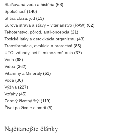
Sfalšovaná veda a história
(68)
Spoločnosť
(140)
Štítna žľaza, jód
(13)
Surová strava a šťavy – vitariánstvo (RAW)
(62)
Tehotenstvo, pôrod, antikoncepcia
(21)
Toxické látky a detoxikácia organizmu
(43)
Transformácia, evolúcia a proroctvá
(85)
UFO, záhady, sci-fi, mimozemšťania
(37)
Veda
(68)
Videá
(362)
Vitamíny a Minerály
(61)
Voda
(30)
Výživa
(227)
Vzťahy
(45)
Zdravý životný štýl
(119)
Život po živote a smrti
(5)
Najčitanejšie články