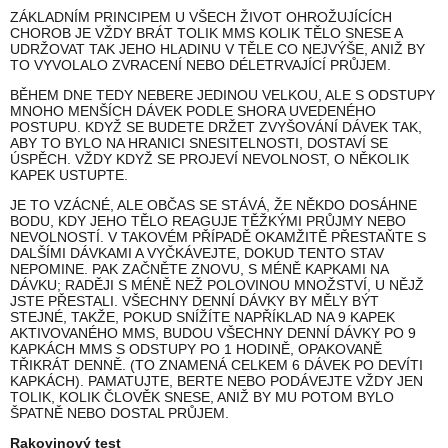
ZÁKLADNÍM PRINCIPEM U VŠECH ŽIVOT OHROŽUJÍCÍCH
CHOROB JE VŽDY BRÁT TOLIK MMS KOLIK TĚLO SNESE A
UDRŽOVAT TAK JEHO HLADINU V TĚLE CO NEJVÝŠE, ANIŽ BY
TO VYVOLALO ZVRACENÍ NEBO DÉLETRVAJÍCÍ PRŮJEM.
BĚHEM DNE TEDY NEBERE JEDINOU VELKOU, ALE S ODSTUPY
MNOHO MENŠÍCH DÁVEK PODLE SHORA UVEDENÉHO
POSTUPU. KDYŽ SE BUDETE DRŽET ZVYŠOVÁNÍ DÁVEK TAK,
ABY TO BYLO NA HRANICI SNESITELNOSTI, DOSTAVÍ SE
ÚSPĚCH. VŽDY KDYŽ SE PROJEVÍ NEVOLNOST, O NĚKOLIK
KAPEK USTUPTE.
JE TO VZÁCNÉ, ALE OBČAS SE STÁVÁ, ŽE NĚKDO DOSÁHNE
BODU, KDY JEHO TĚLO REAGUJE TĚŽKÝMI PRŮJMY NEBO
NEVOLNOSTÍ. V TAKOVÉM PŘÍPADĚ OKAMŽITĚ PŘESTAŇTE S
DALŠÍMI DÁVKAMI A VYČKÁVEJTE, DOKUD TENTO STAV
NEPOMINE. PAK ZAČNĚTE ZNOVU, S MÉNĚ KAPKAMI NA
DÁVKU; RADĚJI S MÉNĚ NEŽ POLOVINOU MNOŽSTVÍ, U NĚJŽ
JSTE PŘESTALI. VŠECHNY DENNÍ DÁVKY BY MĚLY BÝT
STEJNÉ, TAKŽE, POKUD SNÍŽÍTE NAPŘÍKLAD NA 9 KAPEK
AKTIVOVANÉHO MMS, BUDOU VŠECHNY DENNÍ DÁVKY PO 9
KAPKÁCH MMS S ODSTUPY PO 1 HODINĚ, OPAKOVANĚ
TŘIKRÁT DENNĚ. (TO ZNAMENÁ CELKEM 6 DÁVEK PO DEVÍTI
KAPKÁCH). PAMATUJTE, BERTE NEBO PODÁVEJTE VŽDY JEN
TOLIK, KOLIK ČLOVĚK SNESE, ANIŽ BY MU POTOM BYLO
ŠPATNĚ NEBO DOSTAL PRŮJEM.
Rakovinový test