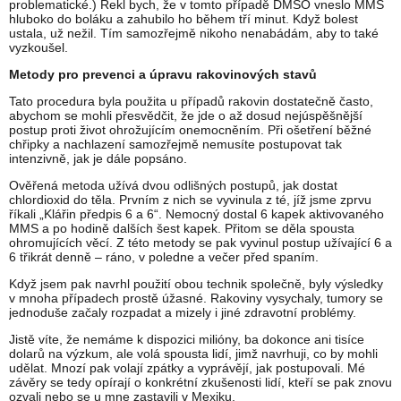
problematické.) Řekl bych, že v tomto případě DMSO vneslo MMS
hluboko do boláku a zahubilo ho během tří minut. Když bolest
ustala, už nežil. Tím samozřejmě nikoho nenabádám, aby to také
vyzkoušel.
Metody pro prevenci a úpravu rakovinových stavů
Tato procedura byla použita u případů rakovin dostatečně často,
abychom se mohli přesvědčit, že jde o až dosud nejúspěšnější
postup proti život ohrožujícím onemocněním. Při ošetření běžné
chřipky a nachlazení samozřejmě nemusíte postupovat tak
intenzivně, jak je dále popsáno.
Ověřená metoda užívá dvou odlišných postupů, jak dostat
chlordioxid do těla. Prvním z nich se vyvinula z té, jíž jsme zprvu
říkali „Klářin předpis 6 a 6“. Nemocný dostal 6 kapek aktivovaného
MMS a po hodině dalších šest kapek. Přitom se děla spousta
ohromujících věcí. Z této metody se pak vyvinul postup užívající 6 a
6 třikrát denně – ráno, v poledne a večer před spaním.
Když jsem pak navrhl použití obou technik společně, byly výsledky
v mnoha případech prostě úžasné. Rakoviny vysychaly, tumory se
jednoduše začaly rozpadat a mizely i jiné zdravotní problémy.
Jistě víte, že nemáme k dispozici milióny, ba dokonce ani tisíce
dolarů na výzkum, ale volá spousta lidí, jimž navrhuji, co by mohli
udělat. Mnozí pak volají zpátky a vyprávějí, jak postupovali. Mé
závěry se tedy opírají o konkrétní zkušenosti lidí, kteří se pak znovu
ozvali nebo se u mne zastavili v Mexiku.