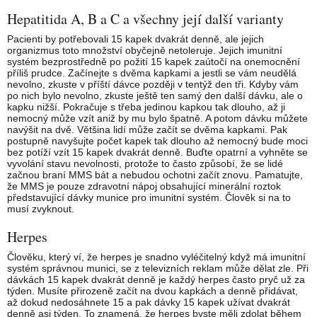
Hepatitida A, B a C a všechny její další varianty
Pacienti by potřebovali 15 kapek dvakrát denně, ale jejich
organizmus toto množství obyčejně netoleruje. Jejich imunitní
systém bezprostředně po požití 15 kapek zaútočí na onemocnění
příliš prudce. Začínejte s dvěma kapkami a jestli se vám neudělá
nevolno, zkuste v příští dávce později v tentýž den tři. Kdyby vám
po nich bylo nevolno, zkuste ještě ten samý den další dávku, ale o
kapku nižší. Pokračuje s třeba jedinou kapkou tak dlouho, až ji
nemocný může vzít aniž by mu bylo špatně. A potom dávku můžete
navýšit na dvě. Většina lidí může začít se dvěma kapkami. Pak
postupně navyšujte počet kapek tak dlouho až nemocný bude moci
bez potíží vzít 15 kapek dvakrát denně. Buďte opatrní a vyhněte se
vyvolání stavu nevolnosti, protože to často způsobí, že se lidé
začnou braní MMS bát a nebudou ochotni začít znovu. Pamatujte,
že MMS je pouze zdravotní nápoj obsahující minerální roztok
představující dávky munice pro imunitní systém. Člověk si na to
musí zvyknout.
Herpes
Člověku, který ví, že herpes je snadno vyléčitelný když má imunitní
systém správnou munici, se z televizních reklam může dělat zle. Při
dávkách 15 kapek dvakrát denně je každý herpes často pryč už za
týden. Musíte přirozeně začít na dvou kapkách a denně přidávat,
až dokud nedosáhnete 15 a pak dávky 15 kapek užívat dvakrát
denně asi týden. To znamená, že herpes byste měli zdolat během