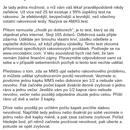
Je tady jedna možnost, o níž vám váš lékař pravděpodobně nikdy
neřekne. Už více než 25 let existuje z 99% úspěšný test na
rakovinu. Je efektivnější, bezpečnější a levnější, než všechny
ostatní rakovinové testy. Nazývá se AMAS test.
Přitom nemusíte „chodit po doktorech“; je to test, který se dá
objednat přes internet. Stojí 165 dolarů. Odběrová sada přijde
zdarma. Uděláte jen šmouhu vlastní krví, zásilku odešlete a
zaplatíte dobírkou, až když přijdou výsledky. Tento test zkoumá
přítomnost specifických rakovinových protilátek. Podívejte se na
www.oncolabinc.com. V této souvislosti bych rád řekl, že tam
nemám žádné finanční zájmy. Převezměte odpovědnost sami za
sebe a v případě sebemenších pochyb si tento test nechte udělat.
Představu o tom, zda se MMS ujal vašeho rakovinového problému,
si můžete udělat vyhodnocením pocitů nevolnosti. Vezmete si,
povězme jednu kapku MMS nebo dokonce jen 1/2 a nebude vám
nevolno. Pak začněte počet kapek dvakrát denně zvyšovat o jednu
ráno a jednu večer. Jestliže vám po 1/2 kapce ráno nebude
nevolno, večer nebo později odpoledne zkuste jednu celou. Příští
ráno už dvě a večer 3 kapky.
Dříve nebo později po určitém počtu kapek pocítíte slabou
nevolnost. Napříště tedy jednou nebo dvakrát po sobě vezmete o
jednu nebo dvě kapky méně, a pak zase začnete zvyšovat. Pořád
hledejte bod, při němž začnete pociťovat nevolnost, pak uberte a
pokuste se opět zvyšovat.