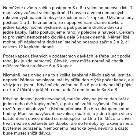
Nemůžete ovšem začít s postupem 6 a 6 u velmi nemocných lidí. Ti
musí vždy začínat velmi opatrně. U nových a velmi nemocných
rakovinových pacientů obvykle začínáme s 1 kapkou. Užíváme tedy
postupu 1 a 1. To znamená, že napoprvé namícháme dávku z
jediné kapky, hodinu vyčkáme, a pak podáme druhou dávku z
jedné kapky. Takto postupujeme ráno, v poledne a navečer. Celkem
to pro velmi nemocného člověka dělá 6 kapek denně. Někteří lidé
mohou při následném dodržení stejného postupu začít s 2 a 2, čili
celkem 12 kapkami denně.
Počet kapek užívaných v počátečních dávkách je třeba určit podle
toho, jak je kdo nemocný. Člověk, který může normálně chodit,
může začínat na dávce 6 a 6 kapek.
Nicméně, bez ohledu na to s kolika kapkami někdo začíná, jestliže
nepocítí žádnou nevolnost, měl by příští den zvýšit počet kapek, ale
vždy jen o jednu. Když někdo začne na 6 a 6 pak tedy nazítří půjde
na 7 a 7 třikrát v průběhu dne, a další den to bude 3x 8 a 8.
Když se dostaví pocit nevolnosti, musíte vždy na jeden den brát o
jednu nebo dvě kapky méně, a pak opět začít zvyšovat. Toto je
rozšířený způsob využití Klářina předpisu 6 a 6 s odstupem jedné
hodiny. Musí se navyšovat pozvolna, opatrně, o jednu kapku více v
každé denní dávce dokud se nedospěje na 15 a 15. Může to chvíli
trvat, než se dostanete tak daleko, ale do té doby by rakovina měla
být téměř poražena. Nemocnému nezřídka bývá nevolno a často
bude muset snížit dávku.