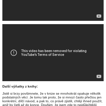
Další výňatky z knihy:
Jistě si brzy povšimnete, že v knize se mnohokrát opakuje několik
podstatných věcí. Je tomu tak proto, že si mnozí často přečtou jen
konkrétní, dílčí návod, a pak to, co právě zjistili, chtějí ihned použít,
aniž by četli až do konce. Doufám, že jsem zde to nejdůležitější