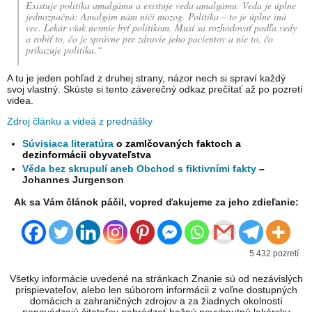
Existuje politika amalgámu a existuje veda amalgámu. Veda je úplne
jednoznačná: Amalgám nám ničí mozog. Politika – to je úplne iná
vec. Lekár však nesmie byť politikom. Musí sa rozhodovať podľa vedy
a robiť to, čo je správne pre zdravie jeho pacientov a nie to, čo
prikazuje politika.“
A tu je jeden pohľad z druhej strany, názor nech si spraví každý
svoj vlastný. Skúste si tento záverečný odkaz prečítať až po pozretí
videa.
Zdroj článku a videá z prednášky
Súvisiaca literatúra
o zamlčovaných faktoch a
dezinformácii obyvateľstva
Věda bez skrupulí aneb Obchod s fiktivními fakty
–
Johannes Jurgenson
Ak sa Vám článok páčil, vopred ďakujeme za jeho zdieľanie:
5 432 pozretí
Všetky informácie uvedené na stránkach Znanie sú od nezávislých
prispievateľov, alebo len súborom informácii z voľne dostupných
domácich a zahraničných zdrojov a za žiadnych okolností