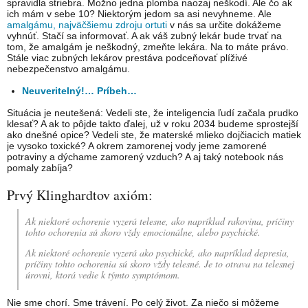
spravidla striebra. Možno jedna plomba naozaj neškodí. Ale čo ak
ich mám v sebe 10? Niektorým jedom sa asi nevyhneme. Ale
amalgámu, najväčšiemu zdroju ortuti
v nás sa určite dokážeme
vyhnúť. Stačí sa informovať. A ak váš zubný lekár bude trvať na
tom, že amalgám je neškodný, zmeňte lekára. Na to máte právo.
Stále viac zubných lekárov prestáva podceňovať plíživé
nebezpečenstvo amalgámu.
Neuveritelný!… Príbeh…
Situácia je neutešená: Vedeli ste, že inteligencia ľudí začala prudko
klesať? A ak to pôjde takto ďalej, už v roku 2034 budeme sprostejší
ako dnešné opice? Vedeli ste, že materské mlieko dojčiacich matiek
je vysoko toxické? A okrem zamorenej vody jeme zamorené
potraviny a dýchame zamorený vzduch? A aj taký notebook nás
pomaly zabíja?
Prvý Klinghardtov axióm:
Ak niektoré ochorenie vyzerá telesne, ako napríklad rakovina, príčiny
tohto ochorenia sú skoro vždy emocionálne, alebo psychické.
Ak niektoré ochorenie vyzerá ako psychické, ako napríklad depresia,
príčiny tohto ochorenia sú skoro vždy telesné. Je to otrava na telesnej
úrovni, ktorá vedie k týmto symptómom.
Nie sme chorí. Sme trávení. Po celý život. Za niečo si môžeme