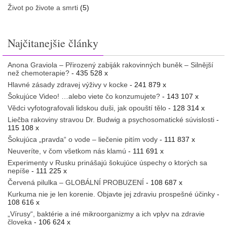
Život po živote a smrti
(5)
Najčitanejšie články
Anona Graviola – Přirozený zabiják rakovinných buněk – Silnější
než chemoterapie?
- 435 528 x
Hlavné zásady zdravej výživy v kocke
- 241 879 x
Šokujúce Video! …alebo viete čo konzumujete?
- 143 107 x
Vědci vyfotografovali lidskou duši, jak opouští tělo
- 128 314 x
Liečba rakoviny stravou Dr. Budwig a psychosomatické súvislosti
-
115 108 x
Šokujúca „pravda“ o vode – liečenie pitím vody
- 111 837 x
Neuveríte, v čom všetkom nás klamú
- 111 691 x
Experimenty v Rusku prinášajú šokujúce úspechy o ktorých sa
nepíše
- 111 225 x
Červená pilulka – GLOBÁLNÍ PROBUZENÍ
- 108 687 x
Kurkuma nie je len korenie. Objavte jej zdraviu prospešné účinky
-
108 616 x
„Vírusy“, baktérie a iné mikroorganizmy a ich vplyv na zdravie
človeka
- 106 624 x