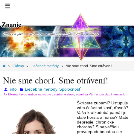
Znanie
Články o zdraví, duchovnom rozvoji a za pravdu nie len v medicíne.
Články
Liečebné metódy
Nie sme chorí. Sme otrávení!
Nie sme chorí. Sme otrávení!
info
Liečebné metódy
Spoločnosť
,
Ak kliknete ľavou myšou na modro zafarbené slovo, otvorí sa Vám o tom viac informácií.
Škrípete zubami? Ustupuje
vám čeľustná kosť, ďasná?
Vaša krátkodobá pamäť je
stále horšia a horšia? Máte
depresie, chronické
choroby? S najväčšou
pravdepodobnosťou ste