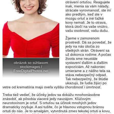
otrávení ortuťou. Reagujete
inak, menia sa vám nálady,
strácate vyrovnanosť, ste iní
ako predtým, keď ste v
mozgu ortuť a iné ťažké
kovy nemali. Je to otrava,
ktorá útočí na vaše vnútro,
vašu osobnosť, vašu dušu.
Žijeme v zamorenom
prostredí. Dá sa povedať, že
jedy na nás útočia zo
všetkých strán. Otrávení sa
už dokonca rodíme. A počas
života sme neustále
vystavení ďalším a ďalším
obrázok so súhlasom
expozíciám. Až nakoniec
stockimages /
umierame a z nášho tela sa
FreeDigitalPhotos.net
stáva nebezpečný odpad.
Tak nebezpečný, že štúdie
ukazujú, že ľudia žijúci po
vetre od krematória majú oveľa vyššiu chorobnosť i úmrtnosť.
Treba tiež vedieť, že účinky jedov sa dokážu mnohonásobne
znásobiť, ak pôsobia viaceré jedy navzájom. Kľúčovým
neurotoxínom je ortuť. S ortuťou sa účinok mnohých jedov
dramaticky zvyšuje. A asi tušíte, čo je hlavnou vstupnou bránou
ortuti do nás. Je to amalgám, vytvrdnutá zmes tekutej ortuti a kovu,