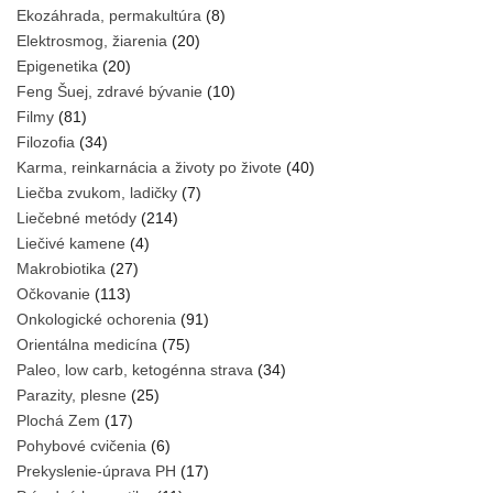
Ekozáhrada, permakultúra
(8)
Elektrosmog, žiarenia
(20)
Epigenetika
(20)
Feng Šuej, zdravé bývanie
(10)
Filmy
(81)
Filozofia
(34)
Karma, reinkarnácia a životy po živote
(40)
Liečba zvukom, ladičky
(7)
Liečebné metódy
(214)
Liečivé kamene
(4)
Makrobiotika
(27)
Očkovanie
(113)
Onkologické ochorenia
(91)
Orientálna medicína
(75)
Paleo, low carb, ketogénna strava
(34)
Parazity, plesne
(25)
Plochá Zem
(17)
Pohybové cvičenia
(6)
Prekyslenie-úprava PH
(17)