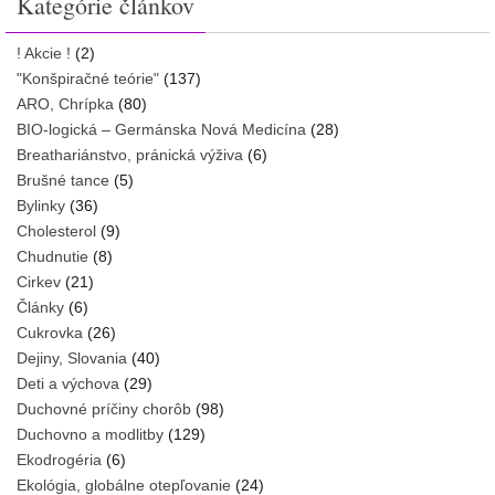
Kategórie článkov
! Akcie !
(2)
"Konšpiračné teórie"
(137)
ARO, Chrípka
(80)
BIO-logická – Germánska Nová Medicína
(28)
Breathariánstvo, pránická výživa
(6)
Brušné tance
(5)
Bylinky
(36)
Cholesterol
(9)
Chudnutie
(8)
Cirkev
(21)
Články
(6)
Cukrovka
(26)
Dejiny, Slovania
(40)
Deti a výchova
(29)
Duchovné príčiny chorôb
(98)
Duchovno a modlitby
(129)
Ekodrogéria
(6)
Ekológia, globálne otepľovanie
(24)