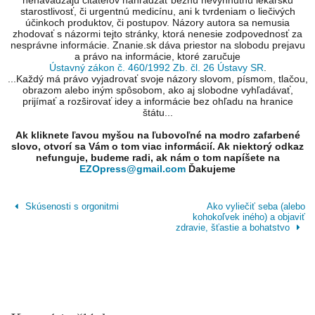
nenavádzajú čitateľov nahrádzať bežnú nevyhnutnú lekársku
starostlivosť, či urgentnú medicínu, ani k tvrdeniam o liečivých
účinkoch produktov, či postupov. Názory autora sa nemusia
zhodovať s názormi tejto stránky, ktorá nenesie zodpovednosť za
nesprávne informácie. Znanie.sk dáva priestor na slobodu prejavu
a právo na informácie, ktoré zaručuje
Ústavný zákon č. 460/1992 Zb. čl. 26 Ústavy SR
.
...Každý má právo vyjadrovať svoje názory slovom, písmom, tlačou,
obrazom alebo iným spôsobom, ako aj slobodne vyhľadávať,
prijímať a rozširovať idey a informácie bez ohľadu na hranice
štátu...
Ak kliknete ľavou myšou na ľubovoľné na modro zafarbené
slovo, otvorí sa Vám o tom viac informácií. Ak niektorý odkaz
nefunguje, budeme radi, ak nám o tom napíšete na
EZOpress@gmail.com
Ďakujeme
Skúsenosti s orgonitmi
Ako vyliečiť seba (alebo
kohokoľvek iného) a objaviť
zdravie, šťastie a bohatstvo