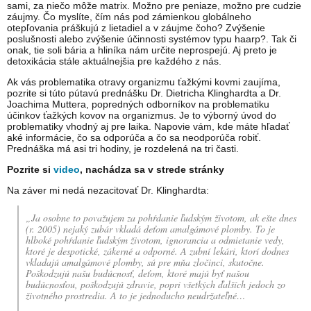
sami, za niečo môže matrix. Možno pre peniaze, možno pre cudzie
záujmy. Čo myslíte, čím nás pod zámienkou globálneho
otepľovania práškujú z lietadiel a v záujme čoho? Zvýšenie
poslušnosti alebo zvýšenie účinnosti systémov typu haarp?. Tak či
onak, tie soli bária a hliníka nám určite neprospejú. Aj preto je
detoxikácia stále aktuálnejšia pre každého z nás.
Ak vás problematika otravy organizmu ťažkými kovmi zaujíma,
pozrite si túto pútavú prednášku Dr. Dietricha Klinghardta a Dr.
Joachima Muttera, popredných odborníkov na problematiku
účinkov ťažkých kovov na organizmus. Je to výborný úvod do
problematiky vhodný aj pre laika. Napovie vám, kde máte hľadať
aké informácie, čo sa odporúča a čo sa neodporúča robiť.
Prednáška má asi tri hodiny, je rozdelená na tri časti.
Pozrite si
video
, nachádza sa v strede stránky
Na záver mi nedá nezacitovať Dr. Klinghardta:
„Ja osobne to považujem za pohŕdanie ľudským životom, ak ešte dnes
(r. 2005) nejaký zubár vkladá deťom amalgámové plomby. To je
hlboké pohŕdanie ľudským životom, ignorancia a odmietanie vedy,
ktoré je despotické, zákerné a odporné. A zubní lekári, ktorí dodnes
vkladajú amalgámové plomby, sú pre mňa zločinci, skutočne.
Poškodzujú našu budúcnosť, deťom, ktoré majú byť našou
budúcnosťou, poškodzujú zdravie, popri všetkých ďalších jedoch zo
životného prostredia. A to je jednoducho neudržateľné…