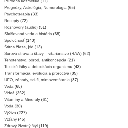
Prírodná kozmetika
(11)
Prognózy, Astrológia, Numerológia
(65)
Psychoterapia
(33)
Recepty
(72)
Rozhovory (audio)
(51)
Sfalšovaná veda a história
(68)
Spoločnosť
(140)
Štítna žľaza, jód
(13)
Surová strava a šťavy – vitariánstvo (RAW)
(62)
Tehotenstvo, pôrod, antikoncepcia
(21)
Toxické látky a detoxikácia organizmu
(43)
Transformácia, evolúcia a proroctvá
(85)
UFO, záhady, sci-fi, mimozemšťania
(37)
Veda
(68)
Videá
(362)
Vitamíny a Minerály
(61)
Voda
(30)
Výživa
(227)
Vzťahy
(45)
Zdravý životný štýl
(119)