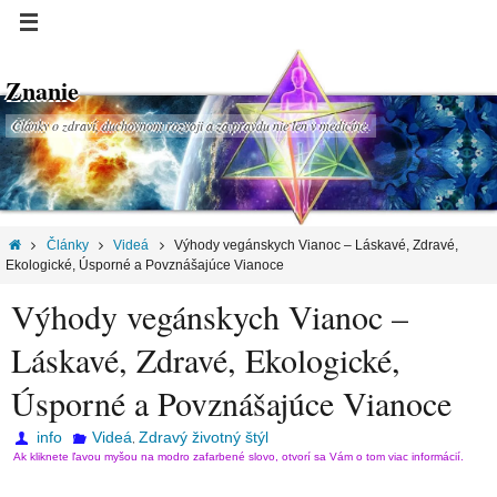
Znanie
Články o zdraví, duchovnom rozvoji a za pravdu nie len v medicíne.
Články
Videá
Výhody vegánskych Vianoc – Láskavé, Zdravé,
Ekologické, Úsporné a Povznášajúce Vianoce
Výhody vegánskych Vianoc –
Láskavé, Zdravé, Ekologické,
Úsporné a Povznášajúce Vianoce
info
Videá
Zdravý životný štýl
,
Ak kliknete ľavou myšou na modro zafarbené slovo, otvorí sa Vám o tom viac informácií.