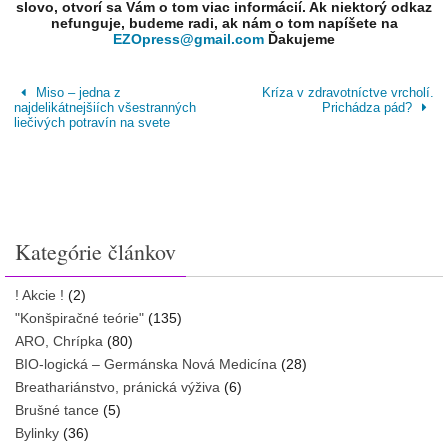
slovo, otvorí sa Vám o tom viac informácií. Ak niektorý odkaz
nefunguje, budeme radi, ak nám o tom napíšete na
EZOpress@gmail.com
Ďakujeme
Miso – jedna z
Kríza v zdravotníctve vrcholí.
najdelikátnejšiích všestranných
Prichádza pád?
liečivých potravín na svete
Kategórie článkov
! Akcie !
(2)
"Konšpiračné teórie"
(135)
ARO, Chrípka
(80)
BIO-logická – Germánska Nová Medicína
(28)
Breathariánstvo, pránická výživa
(6)
Brušné tance
(5)
Bylinky
(36)