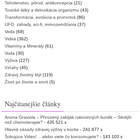
Tehotenstvo, pôrod, antikoncepcia
(21)
Toxické látky a detoxikácia organizmu
(43)
Transformácia, evolúcia a proroctvá
(86)
UFO, záhady, sci-fi, mimozemšťania
(37)
Veda
(68)
Videá
(362)
Vitamíny a Minerály
(61)
Voda
(30)
Výživa
(227)
Vzťahy
(45)
Zdravý životný štýl
(119)
Život po živote a smrti
(5)
Najčitanejšie články
Anona Graviola – Přirozený zabiják rakovinných buněk – Silnější
než chemoterapie?
- 435 521 x
Hlavné zásady zdravej výživy v kocke
- 241 877 x
Šokujúce Video! …alebo viete čo konzumujete?
- 143 103 x