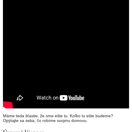
Máme teda šťastie, že sme ešte tu. Koľko tu ešte budeme?
Opýtajte sa seba, čo robíme svojmu domovu.