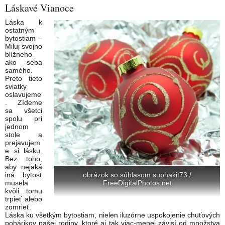
Láskavé Vianoce
Láska k
ostatným
bytostiam –
Miluj svojho
blížneho
ako seba
samého.
Preto tieto
sviatky
oslavujeme
. Zídeme
sa všetci
spolu pri
jednom
stole a
prejavujem
e si lásku.
Bez toho,
aby nejaká
obrázok so súhlasom suphakit73 /
iná bytosť
FreeDigitalPhotos.net
musela
kvôli tomu
trpieť alebo
zomrieť.
Láska ku všetkým bytostiam, nielen iluzórne uspokojenie chuťových
pohárikov našej rodiny, ktoré aj tak viac-menej závisí od množstva