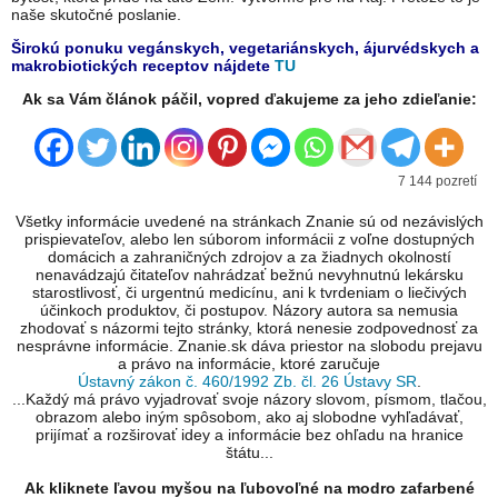
naše skutočné poslanie.
Širokú ponuku vegánskych, vegetariánskych, ájurvédskych a
makrobiotických receptov nájdete
TU
Ak sa Vám článok páčil, vopred ďakujeme za jeho zdieľanie:
7 144 pozretí
Všetky informácie uvedené na stránkach Znanie sú od nezávislých
prispievateľov, alebo len súborom informácii z voľne dostupných
domácich a zahraničných zdrojov a za žiadnych okolností
nenavádzajú čitateľov nahrádzať bežnú nevyhnutnú lekársku
starostlivosť, či urgentnú medicínu, ani k tvrdeniam o liečivých
účinkoch produktov, či postupov. Názory autora sa nemusia
zhodovať s názormi tejto stránky, ktorá nenesie zodpovednosť za
nesprávne informácie. Znanie.sk dáva priestor na slobodu prejavu
a právo na informácie, ktoré zaručuje
Ústavný zákon č. 460/1992 Zb. čl. 26 Ústavy SR
.
...Každý má právo vyjadrovať svoje názory slovom, písmom, tlačou,
obrazom alebo iným spôsobom, ako aj slobodne vyhľadávať,
prijímať a rozširovať idey a informácie bez ohľadu na hranice
štátu...
Ak kliknete ľavou myšou na ľubovoľné na modro zafarbené