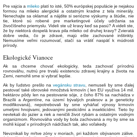
Pre vajcia a
mlieko
platí to isté, 50% európskej populácie je nejakou
formou na mlieko alergické a ostatným kradne z tela minerály.
Nenechajte sa oklamať a nájdite si seriózne výskumy a štúdie, nie
tie, ktoré sú robené pre marketingové účely udržania sa
živočíšneho priemyslu. Videli ste už kravy keď sa pasú? A videli ste,
že by niektorá dospelá krava pila mlieko od druhej kravy? Zvieratá
dobre vedia, čo je zdravé, majú ešte zachované inštinkty.
Nemusíme veľmi rozumovať, stačí sa vrátiť naspäť k múdrosti
prírody.
Ekologické Vianoce
Ak sa chceme chovať ekologicky, teda zachovať prírodnú
rovnováhu, nutnú pre trvalú existenciu zdravej krajiny a života na
Zemi, nemohli sme si vybrať lepšie.
Ak by ľudstvo prešlo na
vegánsku stravu
, nemuseli by sme ďalej
pestovať také obrovské množstvá krmovín ( len EU využíva 14 mil.
hektárov pôdy len na pestovanie sóje, z čoho 87% sa nachádza v
Brazílii a Argentíne, na území bývalých pralesov a je geneticky
modifikovaná), nepotrebovali by sme vyháňať výnosy krmovín
umelými hnojivami, jedovanými pesticídmi a insekticídmi. Tieto by
nevtekali do jazier a riek a neničili život rybám a ostatným vodným
organizmom. Rovnováha vody by bola zachovaná a my by sme sa
mohli kúpať v prírodných nádržiach tak, ako voľakedy.
Nevznikali by mŕtve zóny v moriach, pri každom obývanom zálive.