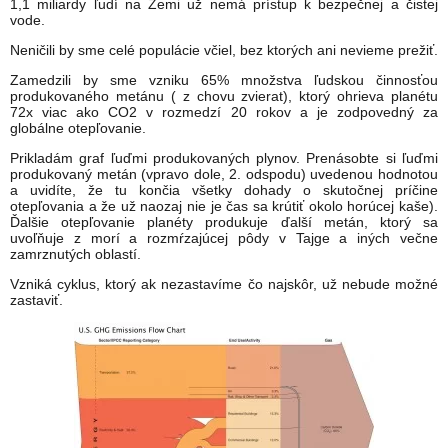
1,1 miliardy ľudí na Zemi už nemá prístup k bezpečnej a čistej
vode.
Neničili by sme celé populácie včiel, bez ktorých ani nevieme prežiť.
Zamedzili by sme vzniku 65% množstva ľudskou činnosťou
produkovaného metánu ( z chovu zvierat), ktorý ohrieva planétu
72x viac ako CO2 v rozmedzí 20 rokov a je zodpovedný za
globálne otepľovanie.
Prikladám graf ľuďmi produkovaných plynov. Prenásobte si ľuďmi
produkovaný metán (vpravo dole, 2. odspodu) uvedenou hodnotou
a uvidíte, že tu končia všetky dohady o skutočnej príčine
otepľovania a že už naozaj nie je čas sa krútiť okolo horúcej kaše).
Ďalšie otepľovanie planéty produkuje ďalší metán, ktorý sa
uvoľňuje z morí a rozmŕzajúcej pôdy v Tajge a iných večne
zamrznutých oblastí.
Vzniká cyklus, ktorý ak nezastavíme čo najskôr, už nebude možné
zastaviť.