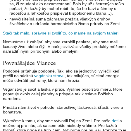
sa, či znudení ako nezamestnaní. Bolo by už ušetrených toľko
peňazí, že každý by mohol robiť, to, čo ho baví a čím by s
radosťou a ľahkosťou prispieval k spoločnému blahu…),
nevyčísliteľná suma záchrany prežitia všetkých druhov
živočíchov a udržania harmonického života prírody na Zemi.
Stačí tak málo, správne si zvoliť to, čo máme na svojom tanieri
.
Nemusíme už zabíjať, aby sme zarobili peniaze, aby sme mali
luxusný život alebo štýl. V našej civilizácii všetky produkty môžeme
nahradiť inými prírodnými alebo umelými.
Povznášajúce Vianoce
Podobné priťahuje podobné. Tak, ako sa jednotlivci vyliečili keď
prešli na súcitnú
vegánsku stravu
, tak milujúca, súcitná energia
môže odvrátiť pohromy, ktorá nám hrozia.
Vegánstvo je súcit a láska v praxi. Vyšlime posolstvo mieru, ktoré
poputuje okolo celej planéty a prispeje tak k oslave Božieho
narodenia.
Prináša nám život v pohode, starostlivej láskavosti, šťastí, viere a
bohatstve.
Vykročme k tomu, aby sme vytvorili Raj na Zemi. Pre naše
deti
a
možno aj pre nás, ak sa sem ešte niekedy vrátime. Pre každú
bytosť, ktorá príde na túto Zem. Vytvorme pre ňu Raj. Pretože to je