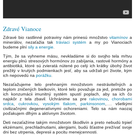
Zdravé Vianoce
Zdravé bio rastlinné potraviny nám prinesú množstvo
vitamínov
a
minerálov, nezaťažia tak
tráviaci systém
a my po Vianociach
budeme plní
sily a energie
.
Tým, že sa vyhneme mäsu, nevkladáme si do svojho tela mŕtvu
energiu plnú stresových hormónov zo zabíjania, rastové hormóny a
antibiotiká, ktoré sú zvieratá nútené po celý ich krátky úbohý život
prežitý v krutých podmienkach jesť, aby sa udržali pri živote, kým
ich nepovedú na
porážku
.
Nezaťažujeme telo prehnaným množstvom nestráviteľných a
teplom zničených bielkovín, ktoré telo považuje za jed, pretože po
ich konzumácii imunitný systém spustí poplach, aby sa ich čo
najskôr z tela zbavil. Uchránime sa pre
rakovinou
,
chorobami
srdca
,
cukrovkou
,
vysokým tlakom
,
parkinsonom
,…. všetkými
civilizačnými degeneratívnymi ochoreniami. Telo sa nám naozaj
poďakujem dlhým a aktívnym životom.
Deti nezaťažíme takým množstvom škodlivín a preto nebudú trpieť
ekzémami, prechladnutiami, alergiami, budú šťastne prežívať svoje
dni bez utrpenia, depresii a pocitu menejcennosti.