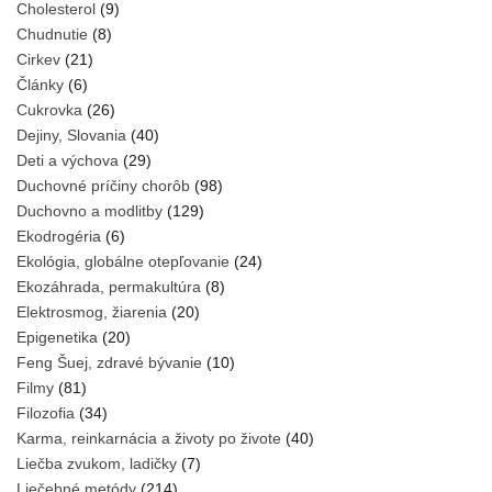
Cholesterol
(9)
Chudnutie
(8)
Cirkev
(21)
Články
(6)
Cukrovka
(26)
Dejiny, Slovania
(40)
Deti a výchova
(29)
Duchovné príčiny chorôb
(98)
Duchovno a modlitby
(129)
Ekodrogéria
(6)
Ekológia, globálne otepľovanie
(24)
Ekozáhrada, permakultúra
(8)
Elektrosmog, žiarenia
(20)
Epigenetika
(20)
Feng Šuej, zdravé bývanie
(10)
Filmy
(81)
Filozofia
(34)
Karma, reinkarnácia a životy po živote
(40)
Liečba zvukom, ladičky
(7)
Liečebné metódy
(214)