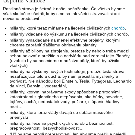
Úsporné Vianoce
Rastlinná strava je šetrná k našej peňaženke. Čo všetko by sme
však skutočne ušetrili, keby sme sa tak všetci stravovali si ani
nevieme predstaviť:
miliardy, ktoré teraz míňame na liečenie civilizačných
chorôb
,
miliardy vkladané do výskumu na liečenie civilizačných chorôb,
miliardy vynakladané na menej efektívne projekty, ktorými
chceme zabrániť ďalšiemu ohrievaniu planéty
miliardy až bilióny na zbrojenie, pretože by nebolo treba medzi
sebou bojovať o prežitie a o nadvládu nad zdrojmi tejto Planéty,
(uvoľnilo by sa nesmierne množstvo pôdy, ktoré by uživilo
všetkých)
miliardy na výskumy nových technológii, pretože čistá strava,
nezaťažujúca telo a ducha, by nám prečistila myšlienky a
tvorivosť. Nie náhodou boli Einstein, Tesla, Pytagoras, Leonardo
da Vinci, Darwin…vegetariáni,
miliardy, ktorými naprávame škody spôsobené prírodnými
katastrofami z globálneho otepľovania, ako búrky, povodne,
tajfúny, suchá, nedostatok vody, požiare, stúpanie hladiny
morí…
miliardy, ktoré teraz vlády dávajú do dotácii mäsového
priemyslu
miliardy na liečenie psychických chorôb z bezmocnosti,
prepracovanosti, bezvýchodiskovosti…
(Už by sme neboli prepracovaní, len aby sme prežili a najedli