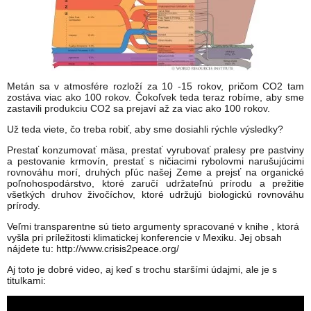
Metán sa v atmosfére rozloží za 10 -15 rokov, pričom CO2 tam
zostáva viac ako 100 rokov. Čokoľvek teda teraz robíme, aby sme
zastavili produkciu CO2 sa prejaví až za viac ako 100 rokov.
Už teda viete, čo treba robiť, aby sme dosiahli rýchle výsledky?
Prestať konzumovať mäsa, prestať vyrubovať pralesy pre pastviny
a pestovanie krmovín, prestať s ničiacimi rybolovmi narušujúcimi
rovnováhu morí, druhých pľúc našej Zeme a prejsť na organické
poľnohospodárstvo, ktoré zaručí udržateľnú prírodu a prežitie
všetkých druhov živočíchov, ktoré udržujú biologickú rovnováhu
prírody.
Veľmi transparentne sú tieto argumenty spracované v knihe , ktorá
vyšla pri príležitosti klimatickej konferencie v Mexiku. Jej obsah
nájdete tu: http://www.crisis2peace.org/
Aj toto je dobré video, aj keď s trochu staršími údajmi, ale je s
titulkami: