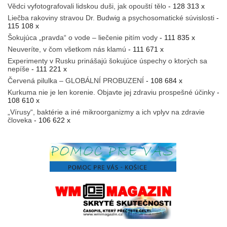
Vědci vyfotografovali lidskou duši, jak opouští tělo
- 128 313 x
Liečba rakoviny stravou Dr. Budwig a psychosomatické súvislosti
-
115 108 x
Šokujúca „pravda“ o vode – liečenie pitím vody
- 111 835 x
Neuveríte, v čom všetkom nás klamú
- 111 671 x
Experimenty v Rusku prinášajú šokujúce úspechy o ktorých sa
nepíše
- 111 221 x
Červená pilulka – GLOBÁLNÍ PROBUZENÍ
- 108 684 x
Kurkuma nie je len korenie. Objavte jej zdraviu prospešné účinky
-
108 610 x
„Vírusy“, baktérie a iné mikroorganizmy a ich vplyv na zdravie
človeka
- 106 622 x