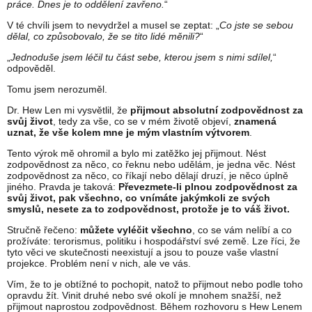
práce. Dnes je to oddělení zavřeno.
“
V té chvíli jsem to nevydržel a musel se zeptat: „
Co jste se sebou
dělal, co způsobovalo, že se tito lidé měnili?
“
„
Jednoduše jsem léčil tu část sebe, kterou jsem s nimi sdílel,
“
odpověděl.
Tomu jsem nerozuměl.
Dr. Hew Len mi vysvětlil, že
přijmout absolutní zodpovědnost za
svůj život
, tedy za vše, co se v mém životě objeví,
znamená
uznat, že vše kolem mne je mým vlastním výtvorem
.
Tento výrok mě ohromil a bylo mi zatěžko jej přijmout. Nést
zodpovědnost za něco, co řeknu nebo udělám, je jedna věc. Nést
zodpovědnost za něco, co říkají nebo dělají druzí, je něco úplně
jiného. Pravda je taková:
Převezmete-li plnou zodpovědnost za
svůj život, pak všechno, co vnímáte jakýmkoli ze svých
smyslů, nesete za to zodpovědnost, protože je to váš život.
Stručně řečeno:
můžete vyléčit všechno
, co se vám nelíbí a co
prožíváte: terorismus, politiku i hospodářství své země. Lze říci, že
tyto věci ve skutečnosti neexistují a jsou to pouze vaše vlastní
projekce. Problém není v nich, ale ve vás.
Vím, že to je obtížné to pochopit, natož to přijmout nebo podle toho
opravdu žít. Vinit druhé nebo své okolí je mnohem snažší, než
přijmout naprostou zodpovědnost. Během rozhovoru s Hew Lenem