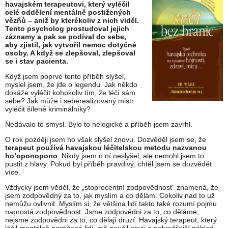
havajském terapeutovi, který vyléčil
celé oddělení mentálně postižených
vězňů – aniž by kterékoliv z nich viděl.
Tento psycholog prostudoval jejich
záznamy a pak se podíval do sebe,
aby zjistil, jak vytvořil nemoc dotyčné
osoby. A když se zlepšoval, zlepšoval
se i stav pacienta.
Když jsem poprvé tento příběh slyšel,
myslel jsem, že jde o legendu. Jak někdo
dokáže vyléčit kohokoliv tím, že léčí sám
sebe? Jak může i seberealizovaný mistr
vyléčit šílené kriminálníky?
Nedávalo to smysl. Bylo to nelogické a příběh jsem zavrhl.
O rok později jsem ho však slyšel znovu. Dozvěděl jsem se, že
terapeut používá havajskou léčitelskou metodu nazvanou
ho’oponopono
. Nikdy jsem o ní neslyšel, ale nemohl jsem to
pustit z hlavy. Pokud byl příběh pravdivý, chtěl jsem se dozvědět
více.
Vždycky jsem věděl, že „stoprocentní zodpovědnost“ znamená, že
jsem zodpovědný za to, jak myslím a co dělám. Cokoliv nad to už
nemůžu ovlivnit. Myslím si, že většina lidí takto také rozumí pojmu
naprostá zodpovědnost. Jsme zodpovědni za to, co děláme,
nejsme zodpovědni za to, co dělají druzí. Havajský terapeut, který