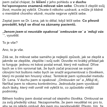
jsem začal chápat, že
léčení
z jeho pohledu a
v duchu
ho’oponopono znamená milovat sám sebe
. Chcete-li zlepšit svůj
život, musíte jej vyléčit. Chcete-li někoho uzdravit, a může jít klidně
o mentálně chorého vězně, musíte nejprve vyléčit sebe.
Zeptal jsem se Dr. Lena, jak to dělal, když léčil sebe.
Co přesně
prováděl, když se díval na záznamy pacientů.
„
Jenom jsem si neustále opakoval ´omlouvám se´ a ´miluji vás
´“, vysvětlil.
To je vše?
Ano, to je vše.
Zdá se, že milovat sebe samého je nejlepší způsob, jak se zlepšit a
jakmile se zlepšíte, zlepšíte i svůj svět. Dovolte mi krátký příklad jak
to funguje: jednou mi kdosi poslal email, který mě naštval. Dříve
bych se s tím vyrovnal tak, že bych začal pracovat se svými
citovými hot buttons nebo bych se snažil argumentovat s člověkem,
který mi poslal ten hnusný vzkaz. Tentokrát jsem vyzkoušel metodu
Dr. Lena. V duchu jsem si opakoval: „
Omlouvám se“ a „Miluji tě
„.
Neříkal jsem to nikomu konkrétnímu. Jednoduše jsem vyvolával
duch lásky, který měl uvnitř mě vyléčit to, co způsobilo vnější
podmínky.
Během hodiny jsem dostal email od stejného člověka. Omlouval se
za svůj předešlý vzkaz. Nezapomeňte, že jsem neudělal nic pro to,
aby se mi někdo omluvil. Ani jsem mu neodpověděl. Přesto, tím, že