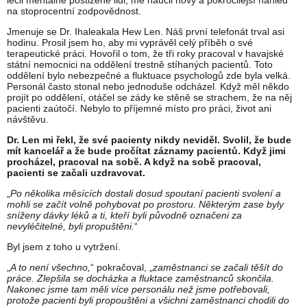
léčil mentálně postižené lidi, mě naučil nový a pokročilejší náhled
na stoprocentní zodpovědnost.
Jmenuje se Dr. Ihaleakala Hew Len. Náš první telefonát trval asi
hodinu. Prosil jsem ho, aby mi vyprávěl celý příběh o své
terapeutické práci. Hovořil o tom, že tři roky pracoval v havajské
státní nemocnici na oddělení trestně stíhaných pacientů. Toto
oddělení bylo nebezpečné a fluktuace psychologů zde byla velká.
Personál často stonal nebo jednoduše odcházel. Když měl někdo
projít po oddělení, otáčel se zády ke stěně se strachem, že na něj
pacienti zaútočí. Nebylo to příjemné místo pro práci, život ani
návštěvu.
Dr. Len mi řekl, že své pacienty nikdy neviděl. Svolil, že bude
mít kancelář a že bude pročítat záznamy pacientů. Když jimi
procházel, pracoval na sobě. A když na sobě pracoval,
pacienti se začali uzdravovat.
„
Po několika měsících dostali dosud spoutaní pacienti svolení a
mohli se začít volně pohybovat po prostoru. Některým zase byly
sníženy dávky léků a ti, kteří byli původně označeni za
nevyléčitelné, byli propuštěni.
“
Byl jsem z toho u vytržení.
„
A to není všechno,
“ pokračoval, „
zaměstnanci se začali těšít do
práce. Zlepšila se docházka a fluktace zaměstnanců skončila.
Nakonec jsme tam měli více personálu než jsme potřebovali,
protože pacienti byli propouštěni a všichni zaměstnanci chodili do