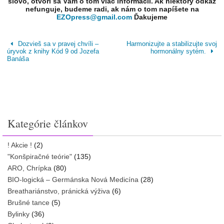
slovo, otvorí sa Vám o tom viac informácií. Ak niektorý odkaz
nefunguje, budeme radi, ak nám o tom napíšete na
EZOpress@gmail.com
Ďakujeme
Dozvieš sa v pravej chvíli –
Harmonizujte a stabilizujte svoj
úryvok z knihy Kód 9 od Jozefa
hormonálny sytém.
Banáša
Kategórie článkov
! Akcie !
(2)
"Konšpiračné teórie"
(135)
ARO, Chrípka
(80)
BIO-logická – Germánska Nová Medicína
(28)
Breathariánstvo, pránická výživa
(6)
Brušné tance
(5)
Bylinky
(36)