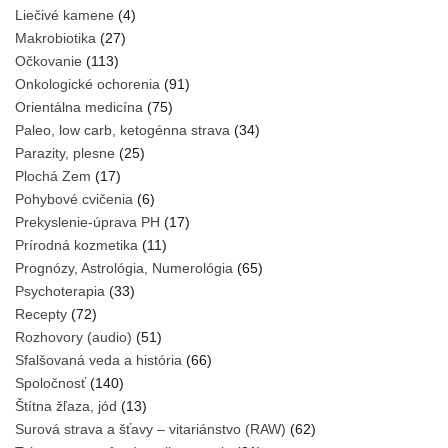
Liečivé kamene
(4)
Makrobiotika
(27)
Očkovanie
(113)
Onkologické ochorenia
(91)
Orientálna medicína
(75)
Paleo, low carb, ketogénna strava
(34)
Parazity, plesne
(25)
Plochá Zem
(17)
Pohybové cvičenia
(6)
Prekyslenie-úprava PH
(17)
Prírodná kozmetika
(11)
Prognózy, Astrológia, Numerológia
(65)
Psychoterapia
(33)
Recepty
(72)
Rozhovory (audio)
(51)
Sfalšovaná veda a história
(66)
Spoločnosť
(140)
Štítna žľaza, jód
(13)
Surová strava a šťavy – vitariánstvo (RAW)
(62)