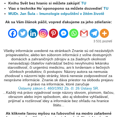
Knihu Svět bez hranic si môžete zakúpiť
TU
Viac o technike Ho´oponopono sa môžete dozvedieť
TU
MUDr. Jan Šula – Imunologie odpuštění v žitém životě
Ak sa Vám článok páčil, vopred ďakujeme za jeho zdieľanie:
3 531 pozretí
Všetky informácie uvedené na stránkach Znanie sú od nezávislých
prispievateľov, alebo len súborom informácii z voľne dostupných
domácich a zahraničných zdrojov a za žiadnych okolností
nenavádzajú čitateľov nahrádzať bežnú nevyhnutnú lekársku
starostlivosť, či urgentnú medicínu, ani k tvrdeniam o liečivých
účinkoch produktov, či postupov. Názory autora sa nemusia
zhodovať s názormi tejto stránky, ktorá nenesie zodpovednosť za
nesprávne informácie. Znanie.sk dáva priestor na slobodu prejavu
a právo na informácie, ktoré zaručuje
Ústavný zákon č. 460/1992 Zb. čl. 26 Ústavy SR
.
...Každý má právo vyjadrovať svoje názory slovom, písmom, tlačou,
obrazom alebo iným spôsobom, ako aj slobodne vyhľadávať,
prijímať a rozširovať idey a informácie bez ohľadu na hranice
štátu...
Ak kliknete ľavou myšou na ľubovoľné na modro zafarbené