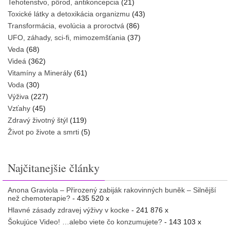
Tehotenstvo, pôrod, antikoncepcia
(21)
Toxické látky a detoxikácia organizmu
(43)
Transformácia, evolúcia a proroctvá
(86)
UFO, záhady, sci-fi, mimozemšťania
(37)
Veda
(68)
Videá
(362)
Vitamíny a Minerály
(61)
Voda
(30)
Výživa
(227)
Vzťahy
(45)
Zdravý životný štýl
(119)
Život po živote a smrti
(5)
Najčitanejšie články
Anona Graviola – Přirozený zabiják rakovinných buněk – Silnější
než chemoterapie?
- 435 520 x
Hlavné zásady zdravej výživy v kocke
- 241 876 x
Šokujúce Video! …alebo viete čo konzumujete?
- 143 103 x