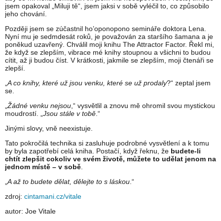
jsem opakoval „Miluji tě“, jsem jaksi v sobě vyléčil to, co způsobilo
jeho chování.
Později jsem se zúčastnil ho’oponopono semináře doktora Lena.
Nyní mu je sedmdesát roků, je považován za staršího šamana a je
poněkud uzavřený. Chválil moji knihu The Attractor Factor. Řekl mi,
že když se zlepším, vibrace mé knihy stoupnou a všichni to budou
cítit, až ji budou číst. V krátkosti, jakmile se zlepším, moji čtenáři se
zlepší.
„
A co knihy, které už jsou venku, které se už prodaly
?“ zeptal jsem
se.
„
Žádné venku nejsou
,“ vysvětlil a znovu mě ohromil svou mystickou
moudrostí. „
Jsou stále v tobě
.“
Jinými slovy, vně neexistuje.
Tato pokročilá technika si zasluhuje podrobné vysvětlení a k tomu
by byla zapotřebí celá kniha. Postačí, když řeknu, že
budete-li
chtít zlepšit cokoliv ve svém životě, můžete to udělat jenom na
jednom místě – v sobě
.
„
A až to budete dělat, dělejte to s láskou
.“
zdroj:
cintamani.cz/vitale
autor: Joe Vitale