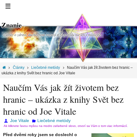
Znanie
Články o zdraví, duchovnom rozvoji a za pravdu nie len v medicíne.
Články
Liečebné metódy
Naučím Vás jak žít životem bez hranic –
ukázka z knihy Svět bez hranic od Joe Vitale
Naučím Vás jak žít životem bez
hranic – ukázka z knihy Svět bez
hranic od Joe Vitale
Joe Vitale
Liečebné metódy
Ak kliknete ľavou myšou na modro zafarbené slovo, otvorí sa Vám o tom viac informácií.
Před dvěmi roky jsem se doslechl o