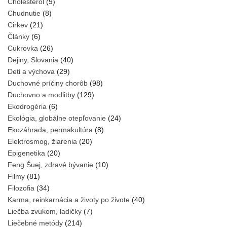
Cholesterol
(9)
Chudnutie
(8)
Cirkev
(21)
Články
(6)
Cukrovka
(26)
Dejiny, Slovania
(40)
Deti a výchova
(29)
Duchovné príčiny chorôb
(98)
Duchovno a modlitby
(129)
Ekodrogéria
(6)
Ekológia, globálne otepľovanie
(24)
Ekozáhrada, permakultúra
(8)
Elektrosmog, žiarenia
(20)
Epigenetika
(20)
Feng Šuej, zdravé bývanie
(10)
Filmy
(81)
Filozofia
(34)
Karma, reinkarnácia a životy po živote
(40)
Liečba zvukom, ladičky
(7)
Liečebné metódy
(214)