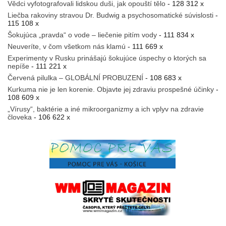
Vědci vyfotografovali lidskou duši, jak opouští tělo
- 128 312 x
Liečba rakoviny stravou Dr. Budwig a psychosomatické súvislosti
-
115 108 x
Šokujúca „pravda“ o vode – liečenie pitím vody
- 111 834 x
Neuveríte, v čom všetkom nás klamú
- 111 669 x
Experimenty v Rusku prinášajú šokujúce úspechy o ktorých sa
nepíše
- 111 221 x
Červená pilulka – GLOBÁLNÍ PROBUZENÍ
- 108 683 x
Kurkuma nie je len korenie. Objavte jej zdraviu prospešné účinky
-
108 609 x
„Vírusy“, baktérie a iné mikroorganizmy a ich vplyv na zdravie
človeka
- 106 622 x