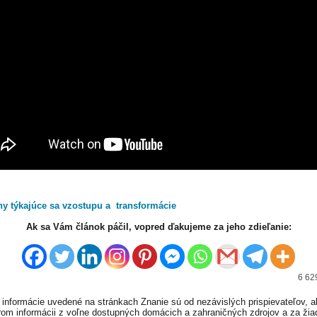
hy týkajúce sa vzostupu a transformácie
Ak sa Vám článok páčil, vopred ďakujeme za jeho zdieľanie:
6 62
informácie uvedené na stránkach Znanie sú od nezávislých prispievateľov, a
om informácii z voľne dostupných domácich a zahraničných zdrojov a za ži