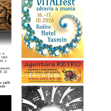
/
, a
i také
tě, s
v pravém
KÉ JÁ
me
začít
nili