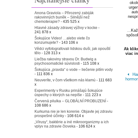
okol
urgen
aut
Anona Graviola – Přirozený zabiják
nespr
rakovinných buněk – Silnější než
chemoterapie?
- 435 525 x
Hlavné zásady zdravej výživy v kocke
-
...Ka
241 878 x
spôsob
Šokujúce Video! …alebo viete čo
konzumujete?
- 143 106 x
Ak kli
Vědci vyfotografovali lidskou duši, jak opouští
tělo
- 128 313 x
viac i
Liečba rakoviny stravou Dr. Budwig a
psychosomatické súvislosti
- 115 108 x
Šokujúca „pravda“ o vode – liečenie pitím vody
- 111 836 x
Har
hormon
Neuveríte, v čom všetkom nás klamú
- 111 683
x
Experimenty v Rusku prinášajú šokujúce
úspechy o ktorých sa nepíše
- 111 223 x
Červená pilulka – GLOBÁLNÍ PROBUZENÍ
-
108 686 x
Kurkuma nie je len korenie. Objavte jej zdraviu
prospešné účinky
- 108 614 x
„Vírusy“, baktérie a iné mikroorganizmy a ich
vplyv na zdravie človeka
- 106 624 x