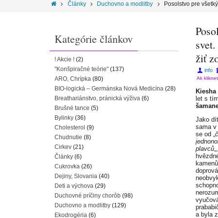
Články
Duchovno a modlitby
Posolstvo pre všetký
Poso
Kategórie článkov
svet
žiť z
! Akcie !
(2)
"Konšpiračné teórie"
(137)
info
ARO, Chrípka
(80)
Ak klikne
BIO-logická – Germánska Nová Medicína
(28)
Kiesha 
Breathariánstvo, pránická výživa
(6)
let s tí
šamane
Brušné tance
(5)
Bylinky
(36)
Jako dí
sama v p
Cholesterol
(9)
se od „
Chudnutie
(8)
jednono
Cirkev
(21)
plavců
„
hvězdné
Články
(6)
kamenů.
Cukrovka
(26)
doprov
Dejiny, Slovania
(40)
neobvyk
schopno
Deti a výchova
(29)
nerozum
Duchovné príčiny chorôb
(98)
vyučová
Duchovno a modlitby
(129)
prababi
a byla 
Ekodrogéria
(6)