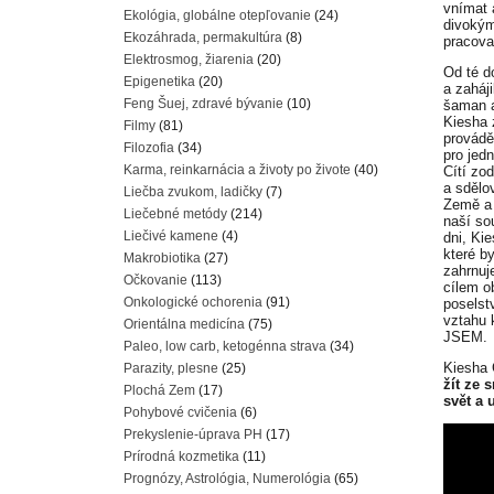
vnímat 
Ekológia, globálne otepľovanie
(24)
divokým
Ekozáhrada, permakultúra
(8)
pracovat
Elektrosmog, žiarenia
(20)
Od té d
Epigenetika
(20)
a zaháj
Feng Šuej, zdravé bývanie
(10)
šaman a
Kiesha 
Filmy
(81)
provádě
Filozofia
(34)
pro jed
Karma, reinkarnácia a životy po živote
(40)
Cítí zo
a sdělo
Liečba zvukom, ladičky
(7)
Země a 
Liečebné metódy
(214)
naší so
Liečivé kamene
(4)
dni, Ki
které b
Makrobiotika
(27)
zahrnuj
Očkovanie
(113)
cílem o
Onkologické ochorenia
(91)
poselst
vztahu 
Orientálna medicína
(75)
JSEM.
Paleo, low carb, ketogénna strava
(34)
Kiesha 
Parazity, plesne
(25)
žít ze 
Plochá Zem
(17)
svět a 
Pohybové cvičenia
(6)
Prekyslenie-úprava PH
(17)
Prírodná kozmetika
(11)
Prognózy, Astrológia, Numerológia
(65)