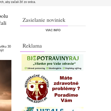
h, aby začali žiť zo srdca.
polu
Zasielanie noviniek
ali
VIAC INFO
Reklama
 věku 30
být