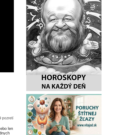
9 pozretí
lebo len
adnych