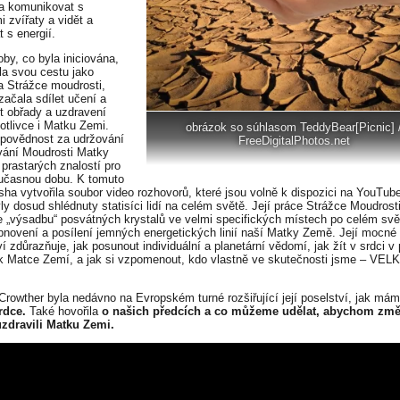
a komunikovat s
i zvířaty a vidět a
 s energií.
oby, co byla iniciována,
ila svou cestu jako
 Strážce moudrosti,
začala sdílet učení a
t obřady a uzdravení
notlivce i Matku Zemi.
obrázok so súhlasom TeddyBear[Picnic] 
dpovědnost za udržování
FreeDigitalPhotos.net
vání Moudrosti Matky
prastarých znalostí pro
učasnou dobu. K tomuto
esha vytvořila soubor video rozhovorů, které jsou volně k dispozici na YouTube
yly dosud shlédnuty statisíci lidí na celém světě. Její práce Strážce Moudrost
e „výsadbu“ posvátných krystalů ve velmi specifických místech po celém svě
bnovení a posílení jemných energetických linií naší Matky Země. Její mocné
ví zdůrazňuje, jak posunout individuální a planetární vědomí, jak žít v srdci 
k Matce Zemí, a jak si vzpomenout, kdo vlastně ve skutečnosti jsme – VEL
Crowther byla nedávno na Evropském turné rozšiřující její poselství, jak má
srdce.
Také hovořila
o našich předcích a co můžeme udělat, abychom změ
uzdravili Matku Zemi.