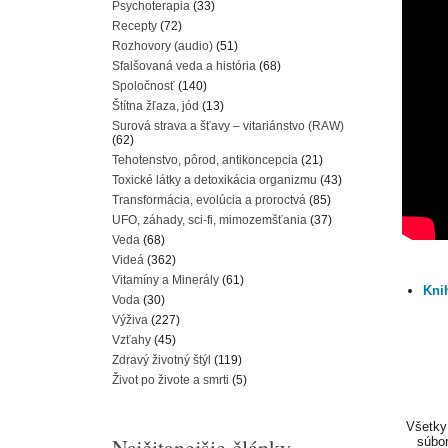
Psychoterapia
(33)
Recepty
(72)
Rozhovory (audio)
(51)
Sfalšovaná veda a história
(68)
Spoločnosť
(140)
Štítna žľaza, jód
(13)
Surová strava a šťavy – vitariánstvo (RAW)
(62)
Tehotenstvo, pôrod, antikoncepcia
(21)
Toxické látky a detoxikácia organizmu
(43)
Transformácia, evolúcia a proroctvá
(85)
UFO, záhady, sci-fi, mimozemšťania
(37)
Veda
(68)
Videá
(362)
Vitamíny a Minerály
(61)
Kni
Voda
(30)
Výživa
(227)
Vzťahy
(45)
Zdravý životný štýl
(119)
Život po živote a smrti
(5)
Všetky 
Najčitanejšie články
súbor