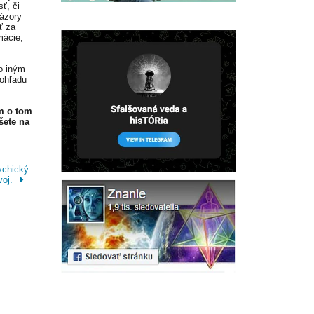
ť, či
Názory
ť za
mácie,
o iným
 ohľadu
m o tom
šete na
ychický
voj.