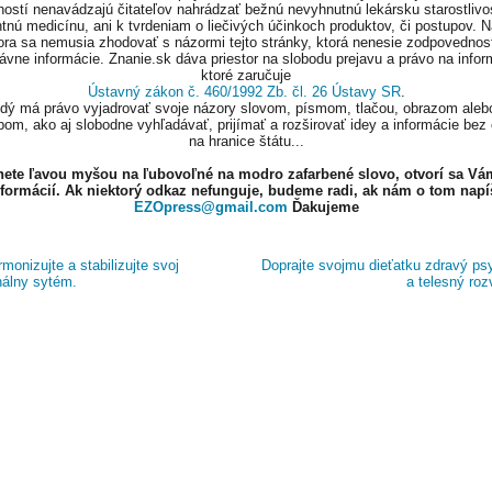
ností nenavádzajú čitateľov nahrádzať bežnú nevyhnutnú lekársku starostlivos
tnú medicínu, ani k tvrdeniam o liečivých účinkoch produktov, či postupov. 
ora sa nemusia zhodovať s názormi tejto stránky, ktorá nenesie zodpovednos
ávne informácie. Znanie.sk dáva priestor na slobodu prejavu a právo na infor
ktoré zaručuje
Ústavný zákon č. 460/1992 Zb. čl. 26 Ústavy SR
.
ždý má právo vyjadrovať svoje názory slovom, písmom, tlačou, obrazom aleb
om, ako aj slobodne vyhľadávať, prijímať a rozširovať idey a informácie bez
na hranice štátu...
knete ľavou myšou na ľubovoľné na modro zafarbené slovo, otvorí sa Vá
nformácií. Ak niektorý odkaz nefunguje, budeme radi, ak nám o tom napí
EZOpress@gmail.com
Ďakujeme
monizujte a stabilizujte svoj
Doprajte svojmu dieťatku zdravý ps
álny sytém.
a telesný roz