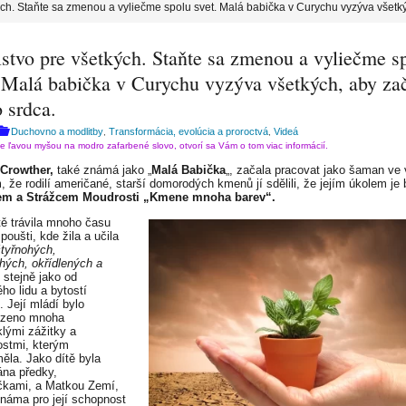
ch. Staňte sa zmenou a vyliečme spolu svet. Malá babička v Curychu vyzýva všetkýc
lstvo pre všetkých. Staňte sa zmenou a vyliečme s
. Malá babička v Curychu vyzýva všetkých, aby zač
o srdca.
Duchovno a modlitby
Transformácia, evolúcia a proroctvá
Videá
,
,
te ľavou myšou na modro zafarbené slovo, otvorí sa Vám o tom viac informácií.
Crowther,
také známá jako „
Malá Babička
„, začala pracovat jako šaman ve
m, že rodilí američané, starší domorodých kmenů jí sdělili, že jejím úkolem je 
m a Strážcem Moudrosti „Kmene mnoha barev“.
tě trávila mnoho času
oušti, kde žila a učila
čtyřnohých,
hých, okřídlených a
, stejně jako od
ho lidu a bytostí
 Její mládí bylo
ázeno mnoha
lými zážitky a
stmi, kterým
ěla. Jako dítě byla
na předky,
čkami, a Matkou Zemí,
známa pro její schopnost