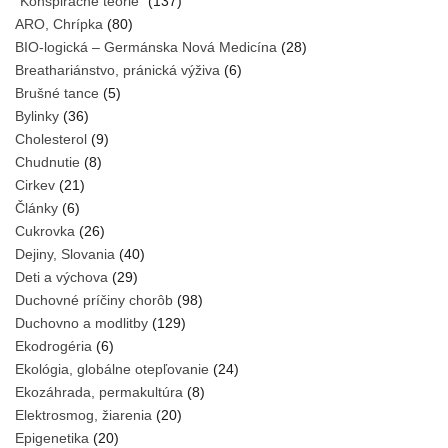
"Konšpiračné teórie"
(137)
ARO, Chrípka
(80)
BIO-logická – Germánska Nová Medicína
(28)
Breathariánstvo, pránická výživa
(6)
Brušné tance
(5)
Bylinky
(36)
Cholesterol
(9)
Chudnutie
(8)
Cirkev
(21)
Články
(6)
Cukrovka
(26)
Dejiny, Slovania
(40)
Deti a výchova
(29)
Duchovné príčiny chorôb
(98)
Duchovno a modlitby
(129)
Ekodrogéria
(6)
Ekológia, globálne otepľovanie
(24)
Ekozáhrada, permakultúra
(8)
Elektrosmog, žiarenia
(20)
Epigenetika
(20)