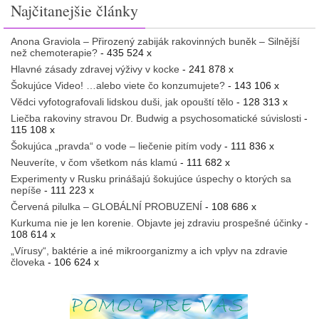
Najčitanejšie články
Anona Graviola – Přirozený zabiják rakovinných buněk – Silnější
než chemoterapie?
- 435 524 x
Hlavné zásady zdravej výživy v kocke
- 241 878 x
Šokujúce Video! …alebo viete čo konzumujete?
- 143 106 x
Vědci vyfotografovali lidskou duši, jak opouští tělo
- 128 313 x
Liečba rakoviny stravou Dr. Budwig a psychosomatické súvislosti
-
115 108 x
Šokujúca „pravda“ o vode – liečenie pitím vody
- 111 836 x
Neuveríte, v čom všetkom nás klamú
- 111 682 x
Experimenty v Rusku prinášajú šokujúce úspechy o ktorých sa
nepíše
- 111 223 x
Červená pilulka – GLOBÁLNÍ PROBUZENÍ
- 108 686 x
Kurkuma nie je len korenie. Objavte jej zdraviu prospešné účinky
-
108 614 x
„Vírusy“, baktérie a iné mikroorganizmy a ich vplyv na zdravie
človeka
- 106 624 x