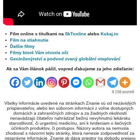
Film online s titulkami na
SkTonline
alebo
Kukaj.to
Film na stiahnutie
Ďalšie filmy
Filmy ktoré Vám otvoria oči
Geoinženýrství a podvod zvaný globální oteplování
Ak sa Vám článok páčil, vopred ďakujeme za jeho zdieľanie:
9 156 pozretí
Všetky informácie uvedené na stránkach Znanie sú od nezávislých
prispievateľov, alebo len súborom informácii z voľne dostupných
domácich a zahraničných zdrojov a za žiadnych okolností
nenavádzajú čitateľov nahrádzať bežnú nevyhnutnú lekársku
starostlivosť, či urgentnú medicínu, ani k tvrdeniam o liečivých
účinkoch produktov, či postupov. Názory autora sa nemusia
zhodovať s názormi tejto stránky, ktorá nenesie zodpovednosť za
nesprávne informácie. Znanie.sk dáva priestor na slobodu prejavu