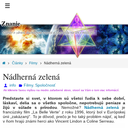
Znanie
Články o zdraví, duchovnom rozvoji a za pravdu nie len v medicíne.
Články
Filmy
Nádherná zelená
Nádherná zelená
info
Filmy
Spoločnosť
,
Ak kliknete ľavou myšou na modro zafarbené slovo, otvorí sa Vám o tom viac informácií.
Predstavte si svet, v ktorom sú všetci ľudia k sebe dobrí,
láskaví, delia sa o všetko spoločne, nepotrebujú peniaze a
žijú v súlade s prírodou
. Nemožné?
Nádherná zelená
je
francúzsky film „La Belle Verte“ z roku 1996, ktorý bol v Európskej
únii „zakázaný“. To je dôvod, prečo je ho taký problém nájsť, aj keď
v ňom hrajú známi herci ako Vincent Lindon a Coline Serreau.