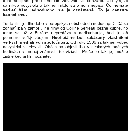
a iní mocipáni, preto tento film zakázali. Nie cenzúrou, ale tým, že
sa nikde nevysiela a takmer nikde sa o ňom nepíše.
Čo nemáte
vedieť Vám jednoducho nie je oznámené. To je cenzúra
kapitalizmu.
Tento film je dlhodobo v európskych obchodoch nedostupný. Dá sa
zohnať iba v zámorí. Iné filmy od Colline Serreau bežne kúpite, no
tento sa už v Európe nepredáva a nedistribuuje, hoci je oň
pomerne veľký záujem.
Neoficiálne bol zakázaný vlastníkmi
veľkých mediálnych spoločností.
Od roku 1996 sa takmer vôbec
nevysielal v televízii. Občas sa objavil iba v neskorých nočných
hodinách v menej známych televíziách. Prečo to tak je, možno
zistíte keď si film pozriete.