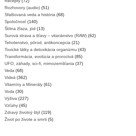
Recepty
(72)
Rozhovory (audio)
(51)
Sfalšovaná veda a história
(68)
Spoločnosť
(140)
Štítna žľaza, jód
(13)
Surová strava a šťavy – vitariánstvo (RAW)
(62)
Tehotenstvo, pôrod, antikoncepcia
(21)
Toxické látky a detoxikácia organizmu
(43)
Transformácia, evolúcia a proroctvá
(85)
UFO, záhady, sci-fi, mimozemšťania
(37)
Veda
(68)
Videá
(362)
Vitamíny a Minerály
(61)
Voda
(30)
Výživa
(227)
Vzťahy
(45)
Zdravý životný štýl
(119)
Život po živote a smrti
(5)