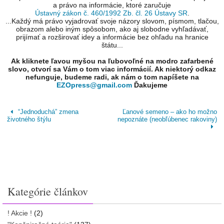
a právo na informácie, ktoré zaručuje
Ústavný zákon č. 460/1992 Zb. čl. 26 Ústavy SR
.
...Každý má právo vyjadrovať svoje názory slovom, písmom, tlačou,
obrazom alebo iným spôsobom, ako aj slobodne vyhľadávať,
prijímať a rozširovať idey a informácie bez ohľadu na hranice
štátu...
Ak kliknete ľavou myšou na ľubovoľné na modro zafarbené
slovo, otvorí sa Vám o tom viac informácií. Ak niektorý odkaz
nefunguje, budeme radi, ak nám o tom napíšete na
EZOpress@gmail.com
Ďakujeme
“Jednoduchá” zmena
Ľanové semeno – ako ho možno
životného štýlu
nepoznáte (neobľúbenec rakoviny)
Kategórie článkov
! Akcie !
(2)