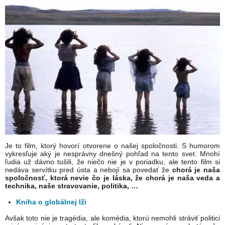
Je to film, ktorý hovorí otvorene o našej spoločnosti. S humorom
vykresľuje aký je nesprávny dnešný pohľad na tento svet. Mnohí
ľudia už dávno tušili, že niečo nie je v poriadku, ale tento film si
nedáva servítku pred ústa a nebojí sa povedať že
chorá je naša
spoločnosť, ktorá nevie čo je láska, že chorá je naša veda a
technika, naše stravovanie, politika, …
Kniha o globálnej lži
Avšak toto nie je tragédia, ale komédia, ktorú nemohli stráviť politici