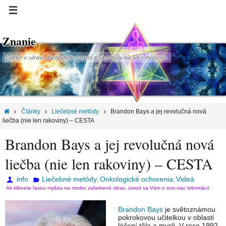
Znanie
Články o zdraví, duchovnom rozvoji a za pravdu nie len v medicíne.
Články
Liečebné metódy
Brandon Bays a jej revolučná nová
liečba (nie len rakoviny) – CESTA
Brandon Bays a jej revolučná nová
liečba (nie len rakoviny) – CESTA
info
Liečebné metódy
Onkologické ochorenia
Videá
,
,
Ak kliknete ľavou myšou na modro zafarbené slovo, otvorí sa Vám o tom viac informácií.
Brandon Bays
je světoznámou
pokrokovou učitelkou v oblasti
léčení těla a mysli. V roce 1992