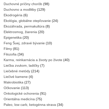
Duchovné príčiny chorôb
(98)
Duchovno a modlitby
(129)
Ekodrogéria
(6)
Ekológia, globálne otepľovanie
(24)
Ekozáhrada, permakultúra
(8)
Elektrosmog, žiarenia
(20)
Epigenetika
(20)
Feng Šuej, zdravé bývanie
(10)
Filmy
(81)
Filozofia
(34)
Karma, reinkarnácia a životy po živote
(40)
Liečba zvukom, ladičky
(7)
Liečebné metódy
(214)
Liečivé kamene
(4)
Makrobiotika
(27)
Očkovanie
(113)
Onkologické ochorenia
(91)
Orientálna medicína
(75)
Paleo, low carb, ketogénna strava
(34)