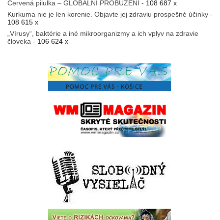
Červená pilulka – GLOBÁLNÍ PROBUZENÍ
- 108 687 x
Kurkuma nie je len korenie. Objavte jej zdraviu prospešné účinky
-
108 615 x
„Vírusy“, baktérie a iné mikroorganizmy a ich vplyv na zdravie
človeka
- 106 624 x