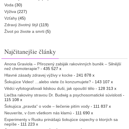
Voda
(30)
Výživa
(227)
Vzťahy
(45)
Zdravý životný štýl
(119)
Život po živote a smrti
(5)
Najčitanejšie články
Anona Graviola – Přirozený zabiják rakovinných buněk – Silnější
než chemoterapie?
- 435 527 x
Hlavné zásady zdravej výživy v kocke
- 241 878 x
Šokujúce Video! …alebo viete čo konzumujete?
- 143 107 x
Vědci vyfotografovali lidskou duši, jak opouští tělo
- 128 313 x
Liečba rakoviny stravou Dr. Budwig a psychosomatické súvislosti
-
115 108 x
Šokujúca „pravda“ o vode – liečenie pitím vody
- 111 837 x
Neuveríte, v čom všetkom nás klamú
- 111 690 x
Experimenty v Rusku prinášajú šokujúce úspechy o ktorých sa
nepíše
- 111 223 x