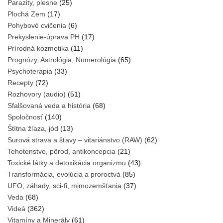
Parazity, plesne
(25)
Plochá Zem
(17)
Pohybové cvičenia
(6)
Prekyslenie-úprava PH
(17)
Prírodná kozmetika
(11)
Prognózy, Astrológia, Numerológia
(65)
Psychoterapia
(33)
Recepty
(72)
Rozhovory (audio)
(51)
Sfalšovaná veda a história
(68)
Spoločnosť
(140)
Štítna žľaza, jód
(13)
Surová strava a šťavy – vitariánstvo (RAW)
(62)
Tehotenstvo, pôrod, antikoncepcia
(21)
Toxické látky a detoxikácia organizmu
(43)
Transformácia, evolúcia a proroctvá
(85)
UFO, záhady, sci-fi, mimozemšťania
(37)
Veda
(68)
Videá
(362)
Vitamíny a Minerály
(61)