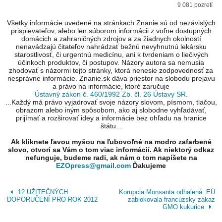
9 081 pozretí
Všetky informácie uvedené na stránkach Znanie sú od nezávislých
prispievateľov, alebo len súborom informácii z voľne dostupných
domácich a zahraničných zdrojov a za žiadnych okolností
nenavádzajú čitateľov nahrádzať bežnú nevyhnutnú lekársku
starostlivosť, či urgentnú medicínu, ani k tvrdeniam o liečivých
účinkoch produktov, či postupov. Názory autora sa nemusia
zhodovať s názormi tejto stránky, ktorá nenesie zodpovednosť za
nesprávne informácie. Znanie.sk dáva priestor na slobodu prejavu
a právo na informácie, ktoré zaručuje
Ústavný zákon č. 460/1992 Zb. čl. 26 Ústavy SR
.
...Každý má právo vyjadrovať svoje názory slovom, písmom, tlačou,
obrazom alebo iným spôsobom, ako aj slobodne vyhľadávať,
prijímať a rozširovať idey a informácie bez ohľadu na hranice
štátu...
Ak kliknete ľavou myšou na ľubovoľné na modro zafarbené
slovo, otvorí sa Vám o tom viac informácií. Ak niektorý odkaz
nefunguje, budeme radi, ak nám o tom napíšete na
EZOpress@gmail.com
Ďakujeme
12 UŽITEČNÝCH
Korupcia Monsanta odhalená: EÚ
DOPORUČENÍ PRO ROK 2012
zablokovala francúzsky zákaz
GMO kukurice