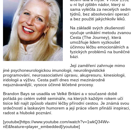
u ní byl zjištěn nádor, který si
sama vyléčila za necelých sedm
týdnů, bez absolvování operací
a bez použití jakýchkoliv léků.
Na základě svých zkušeností
vyučuje unikátní metodu zvanou
Cesta (The Journey), která
umožňuje lidem vyzkoušet
účinnou léčbu emocionálních a
fyzických problémů na buněčné
bázi.
Její zaměření zahrnuje mimo
jiné psychoneurologickou imunologii, neurolingvistické
programování, neuroasociativní úpravu, akupresuru, kinesiologii,
iridologii a výživu. Cesta patří dnes mezi mezinárodně
nejuznávanější, vysoce účinné léčebné procesy.
Brandon Bays se usadila ve Velké Británi a v současné době
pořádá po celém světě semináře, na kterých každým rokem učí
tisíce lidí najít způsob vlastní léčby přírodní cestou. Je známá svou
srdečností a laskavým humorem a její práce všem přináší inspiraci,
radost a hluboké poznání.
[youtube]https://www.youtube.com/watch?v=1wkQ34Wv-
nE&feature=player_embedded[/youtube]