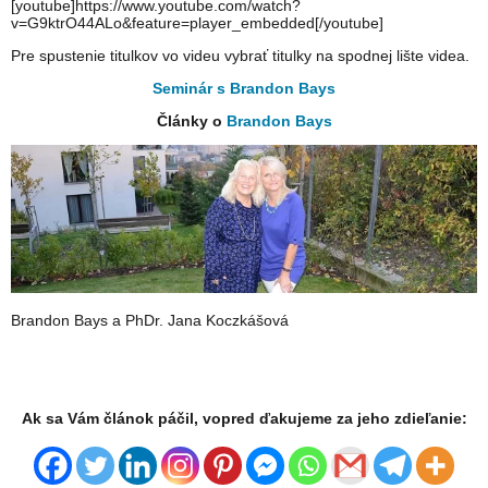
[youtube]https://www.youtube.com/watch?
v=G9ktrO44ALo&feature=player_embedded[/youtube]
Pre spustenie titulkov vo videu vybrať titulky na spodnej lište videa.
Seminár s Brandon Bays
Články o
Brandon Bays
Brandon Bays a PhDr. Jana Koczkášová
Ak sa Vám článok páčil, vopred ďakujeme za jeho zdieľanie: