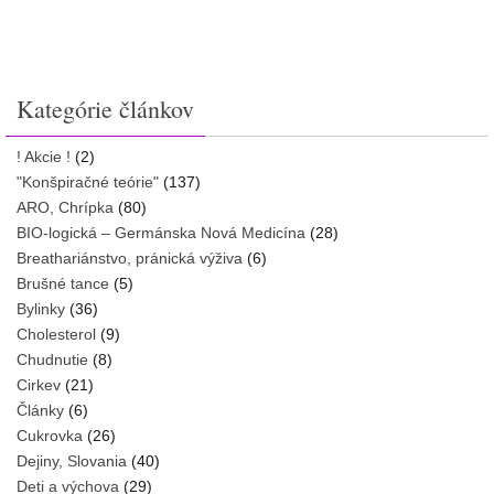
Kategórie článkov
! Akcie !
(2)
"Konšpiračné teórie"
(137)
ARO, Chrípka
(80)
BIO-logická – Germánska Nová Medicína
(28)
Breathariánstvo, pránická výživa
(6)
Brušné tance
(5)
Bylinky
(36)
Cholesterol
(9)
Chudnutie
(8)
Cirkev
(21)
Články
(6)
Cukrovka
(26)
Dejiny, Slovania
(40)
Deti a výchova
(29)