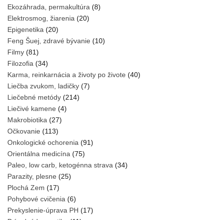
Ekozáhrada, permakultúra
(8)
Elektrosmog, žiarenia
(20)
Epigenetika
(20)
Feng Šuej, zdravé bývanie
(10)
Filmy
(81)
Filozofia
(34)
Karma, reinkarnácia a životy po živote
(40)
Liečba zvukom, ladičky
(7)
Liečebné metódy
(214)
Liečivé kamene
(4)
Makrobiotika
(27)
Očkovanie
(113)
Onkologické ochorenia
(91)
Orientálna medicína
(75)
Paleo, low carb, ketogénna strava
(34)
Parazity, plesne
(25)
Plochá Zem
(17)
Pohybové cvičenia
(6)
Prekyslenie-úprava PH
(17)