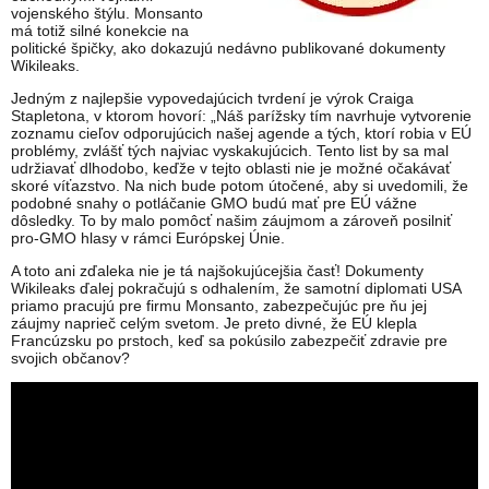
vojenského štýlu. Monsanto
má totiž silné konekcie na
politické špičky, ako dokazujú nedávno publikované dokumenty
Wikileaks.
Jedným z najlepšie vypovedajúcich tvrdení je výrok Craiga
Stapletona, v ktorom hovorí: „Náš parížsky tím navrhuje vytvorenie
zoznamu cieľov odporujúcich našej agende a tých, ktorí robia v EÚ
problémy, zvlášť tých najviac vyskakujúcich. Tento list by sa mal
udržiavať dlhodobo, keďže v tejto oblasti nie je možné očakávať
skoré víťazstvo. Na nich bude potom útočené, aby si uvedomili, že
podobné snahy o potláčanie GMO budú mať pre EÚ vážne
dôsledky. To by malo pomôcť našim záujmom a zároveň posilniť
pro-GMO hlasy v rámci Európskej Únie.
A toto ani zďaleka nie je tá najšokujúcejšia časť! Dokumenty
Wikileaks ďalej pokračujú s odhalením, že samotní diplomati USA
priamo pracujú pre firmu Monsanto, zabezpečujúc pre ňu jej
záujmy naprieč celým svetom. Je preto divné, že EÚ klepla
Francúzsku po prstoch, keď sa pokúsilo zabezpečiť zdravie pre
svojich občanov?