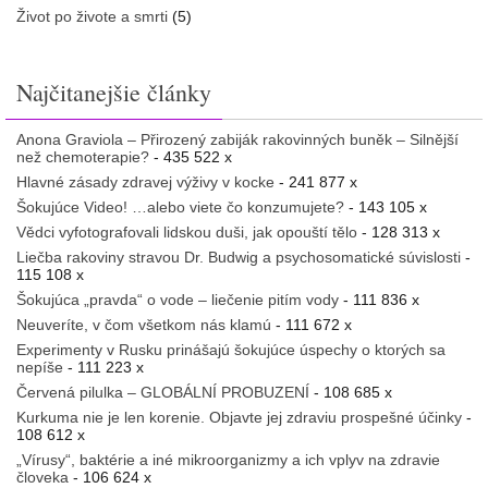
Život po živote a smrti
(5)
Najčitanejšie články
Anona Graviola – Přirozený zabiják rakovinných buněk – Silnější
než chemoterapie?
- 435 522 x
Hlavné zásady zdravej výživy v kocke
- 241 877 x
Šokujúce Video! …alebo viete čo konzumujete?
- 143 105 x
Vědci vyfotografovali lidskou duši, jak opouští tělo
- 128 313 x
Liečba rakoviny stravou Dr. Budwig a psychosomatické súvislosti
-
115 108 x
Šokujúca „pravda“ o vode – liečenie pitím vody
- 111 836 x
Neuveríte, v čom všetkom nás klamú
- 111 672 x
Experimenty v Rusku prinášajú šokujúce úspechy o ktorých sa
nepíše
- 111 223 x
Červená pilulka – GLOBÁLNÍ PROBUZENÍ
- 108 685 x
Kurkuma nie je len korenie. Objavte jej zdraviu prospešné účinky
-
108 612 x
„Vírusy“, baktérie a iné mikroorganizmy a ich vplyv na zdravie
človeka
- 106 624 x