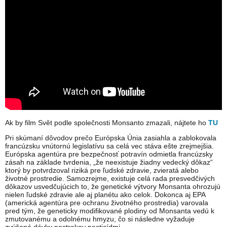
Ak by film Svět podle společnosti Monsanto zmazali, nájtete ho
TU
Pri skúmaní dôvodov prečo Európska Únia zasiahla a zablokovala
francúzsku vnútornú legislatívu sa celá vec stáva ešte zrejmejšia.
Európska agentúra pre bezpečnosť potravín odmietla francúzsky
zásah na základe tvrdenia, „že neexistuje žiadny vedecký dôkaz“
ktorý by potvrdzoval riziká pre ľudské zdravie, zvieratá alebo
životné prostredie. Samozrejme, existuje celá rada presvedčivých
dôkazov usvedčujúcich to, že genetické výtvory Monsanta ohrozujú
nielen ľudské zdravie ale aj planétu ako celok. Dokonca aj EPA
(americká agentúra pre ochranu životného prostredia) varovala
pred tým, že geneticky modifikované plodiny od Monsanta vedú k
zmutovanému a odolnému hmyzu, čo si následne vyžaduje