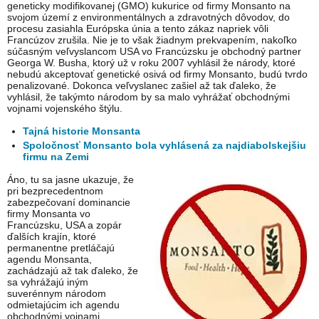
geneticky modifikovanej (GMO) kukurice od firmy Monsanto na
svojom území z environmentálnych a zdravotných dôvodov, do
procesu zasiahla Európska únia a tento zákaz napriek vôli
Francúzov zrušila. Nie je to však žiadnym prekvapením, nakoľko
súčasným veľvyslancom USA vo Francúzsku je obchodný partner
Georga W. Busha, ktorý už v roku 2007 vyhlásil že národy, ktoré
nebudú akceptovať genetické osivá od firmy Monsanto, budú tvrdo
penalizované. Dokonca veľvyslanec zašiel až tak ďaleko, že
vyhlásil, že takýmto národom by sa malo vyhrážať obchodnými
vojnami vojenského štýlu.
Tajná historie Monsanta
Spoločnosť Monsanto bola vyhlásená za najdiabolskejšiu
firmu na Zemi
Áno, tu sa jasne ukazuje, že
pri bezprecedentnom
zabezpečovaní dominancie
firmy Monsanta vo
Francúzsku, USA a zopár
ďalších krajín, ktoré
permanentne pretláčajú
agendu Monsanta,
zachádzajú až tak ďaleko, že
sa vyhrážajú iným
suverénnym národom
odmietajúcim ich agendu
obchodnými vojnami