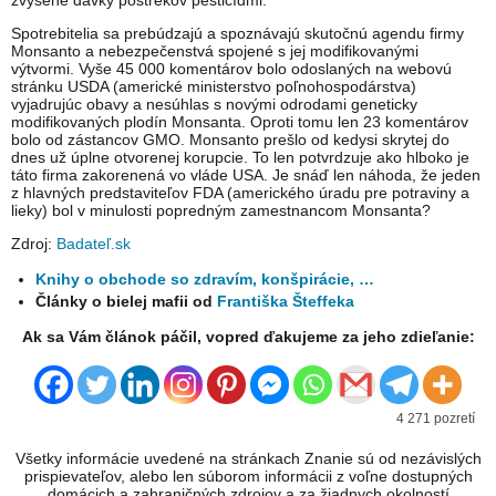
zvýšené dávky postrekov pesticídmi.
Spotrebitelia sa prebúdzajú a spoznávajú skutočnú agendu firmy
Monsanto a nebezpečenstvá spojené s jej modifikovanými
výtvormi. Vyše 45 000 komentárov bolo odoslaných na webovú
stránku USDA (americké ministerstvo poľnohospodárstva)
vyjadrujúc obavy a nesúhlas s novými odrodami geneticky
modifikovaných plodín Monsanta. Oproti tomu len 23 komentárov
bolo od zástancov GMO. Monsanto prešlo od kedysi skrytej do
dnes už úplne otvorenej korupcie. To len potvrdzuje ako hlboko je
táto firma zakorenená vo vláde USA. Je snáď len náhoda, že jeden
z hlavných predstaviteľov FDA (amerického úradu pre potraviny a
lieky) bol v minulosti popredným zamestnancom Monsanta?
Zdroj:
Badateľ.sk
Knihy o obchode so zdravím, konšpirácie, …
Články o bielej mafii od
Františka Šteffeka
Ak sa Vám článok páčil, vopred ďakujeme za jeho zdieľanie:
4 271 pozretí
Všetky informácie uvedené na stránkach Znanie sú od nezávislých
prispievateľov, alebo len súborom informácii z voľne dostupných
domácich a zahraničných zdrojov a za žiadnych okolností