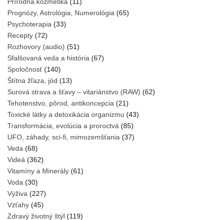
Prírodná kozmetika
(11)
Prognózy, Astrológia, Numerológia
(65)
Psychoterapia
(33)
Recepty
(72)
Rozhovory (audio)
(51)
Sfalšovaná veda a história
(67)
Spoločnosť
(140)
Štítna žľaza, jód
(13)
Surová strava a šťavy – vitariánstvo (RAW)
(62)
Tehotenstvo, pôrod, antikoncepcia
(21)
Toxické látky a detoxikácia organizmu
(43)
Transformácia, evolúcia a proroctvá
(85)
UFO, záhady, sci-fi, mimozemšťania
(37)
Veda
(68)
Videá
(362)
Vitamíny a Minerály
(61)
Voda
(30)
Výživa
(227)
Vzťahy
(45)
Zdravý životný štýl
(119)