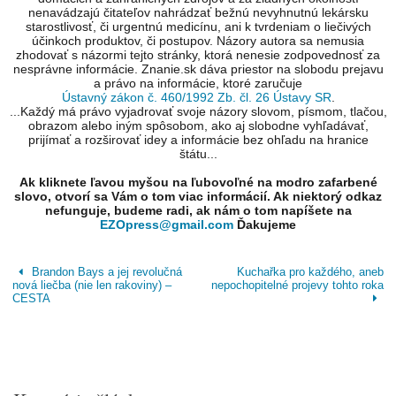
nenavádzajú čitateľov nahrádzať bežnú nevyhnutnú lekársku
starostlivosť, či urgentnú medicínu, ani k tvrdeniam o liečivých
účinkoch produktov, či postupov. Názory autora sa nemusia
zhodovať s názormi tejto stránky, ktorá nenesie zodpovednosť za
nesprávne informácie. Znanie.sk dáva priestor na slobodu prejavu
a právo na informácie, ktoré zaručuje
Ústavný zákon č. 460/1992 Zb. čl. 26 Ústavy SR
.
...Každý má právo vyjadrovať svoje názory slovom, písmom, tlačou,
obrazom alebo iným spôsobom, ako aj slobodne vyhľadávať,
prijímať a rozširovať idey a informácie bez ohľadu na hranice
štátu...
Ak kliknete ľavou myšou na ľubovoľné na modro zafarbené
slovo, otvorí sa Vám o tom viac informácií. Ak niektorý odkaz
nefunguje, budeme radi, ak nám o tom napíšete na
EZOpress@gmail.com
Ďakujeme
Brandon Bays a jej revolučná
Kuchařka pro každého, aneb
nová liečba (nie len rakoviny) –
nepochopitelné projevy tohto roka
CESTA