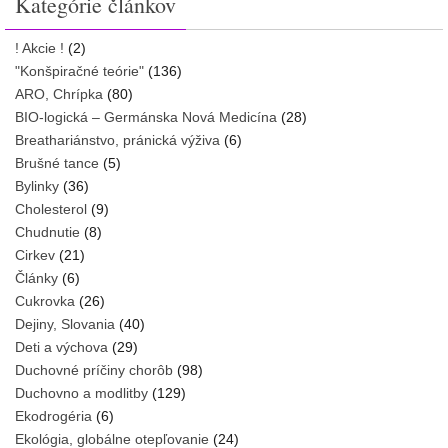
Kategórie článkov
! Akcie !
(2)
"Konšpiračné teórie"
(136)
ARO, Chrípka
(80)
BIO-logická – Germánska Nová Medicína
(28)
Breathariánstvo, pránická výživa
(6)
Brušné tance
(5)
Bylinky
(36)
Cholesterol
(9)
Chudnutie
(8)
Cirkev
(21)
Články
(6)
Cukrovka
(26)
Dejiny, Slovania
(40)
Deti a výchova
(29)
Duchovné príčiny chorôb
(98)
Duchovno a modlitby
(129)
Ekodrogéria
(6)
Ekológia, globálne otepľovanie
(24)