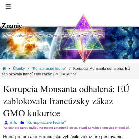
Znanie
Články o zdraví, duchovnom rozvoji a za pravdu nie len v medicíne.
Články
"Konšpiračné teórie"
Korupcia Monsanta odhalená: EÚ
zablokovala francúzsky zákaz GMO kukurice
Korupcia Monsanta odhalená: EÚ
zablokovala francúzsky zákaz
GMO kukurice
info
"Konšpiračné teórie"
Ak kliknete ľavou myšou na modro zafarbené slovo, otvorí sa Vám o tom viac informácií.
Hneď po tom ako Francúzsko vyhlásilo zákaz pre pestovanie