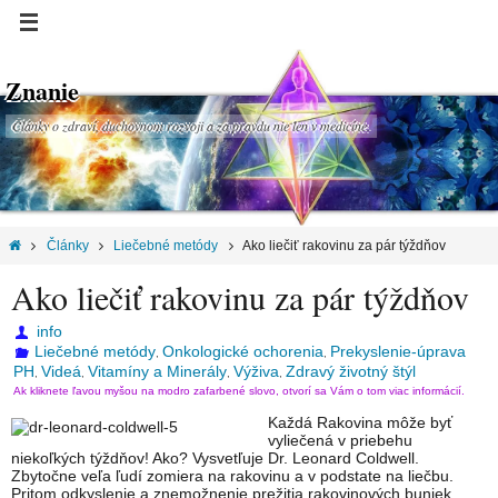
Znanie
Články o zdraví, duchovnom rozvoji a za pravdu nie len v medicíne.
Články
Liečebné metódy
Ako liečiť rakovinu za pár týždňov
Ako liečiť rakovinu za pár týždňov
info
Liečebné metódy
Onkologické ochorenia
Prekyslenie-úprava
,
,
PH
Videá
Vitamíny a Minerály
Výživa
Zdravý životný štýl
,
,
,
,
Ak kliknete ľavou myšou na modro zafarbené slovo, otvorí sa Vám o tom viac informácií.
Každá Rakovina môže byť
vyliečená v priebehu
niekoľkých týždňov! Ako? Vysvetľuje Dr. Leonard Coldwell.
Zbytočne veľa ľudí zomiera na rakovinu a v podstate na liečbu.
Pritom odkyslenie a znemožnenie prežitia rakovinových buniek