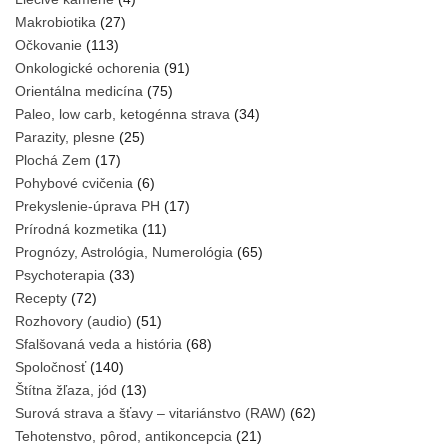
Makrobiotika
(27)
Očkovanie
(113)
Onkologické ochorenia
(91)
Orientálna medicína
(75)
Paleo, low carb, ketogénna strava
(34)
Parazity, plesne
(25)
Plochá Zem
(17)
Pohybové cvičenia
(6)
Prekyslenie-úprava PH
(17)
Prírodná kozmetika
(11)
Prognózy, Astrológia, Numerológia
(65)
Psychoterapia
(33)
Recepty
(72)
Rozhovory (audio)
(51)
Sfalšovaná veda a história
(68)
Spoločnosť
(140)
Štítna žľaza, jód
(13)
Surová strava a šťavy – vitariánstvo (RAW)
(62)
Tehotenstvo, pôrod, antikoncepcia
(21)