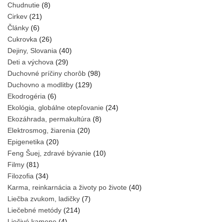
Chudnutie
(8)
Cirkev
(21)
Články
(6)
Cukrovka
(26)
Dejiny, Slovania
(40)
Deti a výchova
(29)
Duchovné príčiny chorôb
(98)
Duchovno a modlitby
(129)
Ekodrogéria
(6)
Ekológia, globálne otepľovanie
(24)
Ekozáhrada, permakultúra
(8)
Elektrosmog, žiarenia
(20)
Epigenetika
(20)
Feng Šuej, zdravé bývanie
(10)
Filmy
(81)
Filozofia
(34)
Karma, reinkarnácia a životy po živote
(40)
Liečba zvukom, ladičky
(7)
Liečebné metódy
(214)
Liečivé kamene
(4)