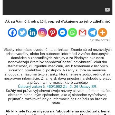
Ak sa Vám článok páčil, vopred ďakujeme za jeho zdieľanie:
12 304 pozretí
Všetky informácie uvedené na stránkach Znanie sú od nezávislých
prispievateľov, alebo len súborom informácii z voľne dostupných
domácich a zahraničných zdrojov a za žiadnych okolností
nenavádzajú čitateľov nahrádzať bežnú nevyhnutnú lekársku
starostlivosť, či urgentnú medicínu, ani k tvrdeniam o liečivých
účinkoch produktov, či postupov. Názory autora sa nemusia
zhodovať s názormi tejto stránky, ktorá nenesie zodpovednosť za
nesprávne informácie. Znanie.sk dáva priestor na slobodu prejavu
a právo na informácie, ktoré zaručuje
Ústavný zákon č. 460/1992 Zb. čl. 26 Ústavy SR
.
...Každý má právo vyjadrovať svoje názory slovom, písmom, tlačou,
obrazom alebo iným spôsobom, ako aj slobodne vyhľadávať,
prijímať a rozširovať idey a informácie bez ohľadu na hranice
štátu...
Ak kliknete ľavou myšou na ľubovoľné na modro zafarbené