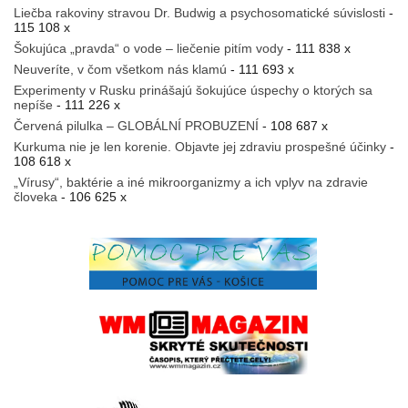
Liečba rakoviny stravou Dr. Budwig a psychosomatické súvislosti
-
115 108 x
Šokujúca „pravda“ o vode – liečenie pitím vody
- 111 838 x
Neuveríte, v čom všetkom nás klamú
- 111 693 x
Experimenty v Rusku prinášajú šokujúce úspechy o ktorých sa
nepíše
- 111 226 x
Červená pilulka – GLOBÁLNÍ PROBUZENÍ
- 108 687 x
Kurkuma nie je len korenie. Objavte jej zdraviu prospešné účinky
-
108 618 x
„Vírusy“, baktérie a iné mikroorganizmy a ich vplyv na zdravie
človeka
- 106 625 x