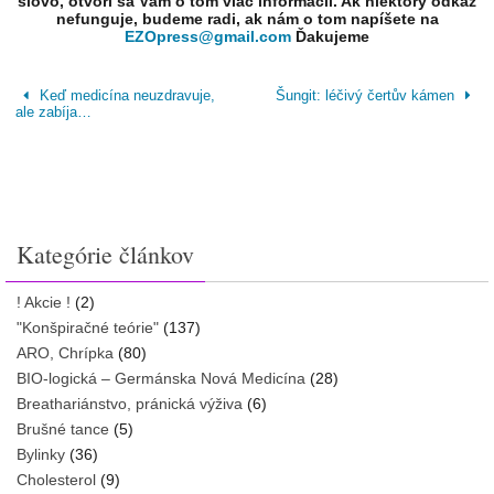
slovo, otvorí sa Vám o tom viac informácií. Ak niektorý odkaz
nefunguje, budeme radi, ak nám o tom napíšete na
EZOpress@gmail.com
Ďakujeme
Keď medicína neuzdravuje,
Šungit: léčivý čertův kámen
ale zabíja…
Kategórie článkov
! Akcie !
(2)
"Konšpiračné teórie"
(137)
ARO, Chrípka
(80)
BIO-logická – Germánska Nová Medicína
(28)
Breathariánstvo, pránická výživa
(6)
Brušné tance
(5)
Bylinky
(36)
Cholesterol
(9)