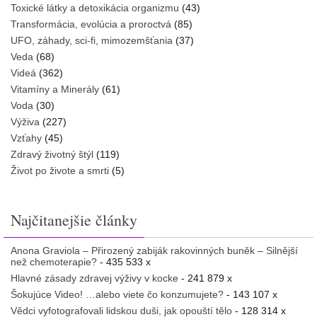
Toxické látky a detoxikácia organizmu
(43)
Transformácia, evolúcia a proroctvá
(85)
UFO, záhady, sci-fi, mimozemšťania
(37)
Veda
(68)
Videá
(362)
Vitamíny a Minerály
(61)
Voda
(30)
Výživa
(227)
Vzťahy
(45)
Zdravý životný štýl
(119)
Život po živote a smrti
(5)
Najčitanejšie články
Anona Graviola – Přirozený zabiják rakovinných buněk – Silnější
než chemoterapie?
- 435 533 x
Hlavné zásady zdravej výživy v kocke
- 241 879 x
Šokujúce Video! …alebo viete čo konzumujete?
- 143 107 x
Vědci vyfotografovali lidskou duši, jak opouští tělo
- 128 314 x