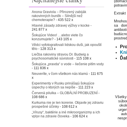
(domácn
potravi
Anona Graviola – Přirozený zabiják
Extrakt
rakovinných buněk – Silnější než
chemoterapie?
- 435 522 x
Mnohost
sa domn
Hlavné zásady zdravej výživy v kocke
-
241 877 x
antibio
budúcno
Šokujúce Video! …alebo viete čo
prostred
konzumujete?
- 143 105 x
Vědci vyfotografovali lidskou duši, jak opouští
Pro
tělo
- 128 313 x
Kni
Liečba rakoviny stravou Dr. Budwig a
Ďal
psychosomatické súvislosti
- 115 108 x
Šokujúca „pravda“ o vode – liečenie pitím vody
- 111 836 x
Neuveríte, v čom všetkom nás klamú
- 111 675
x
Experimenty v Rusku prinášajú šokujúce
úspechy o ktorých sa nepíše
- 111 223 x
Červená pilulka – GLOBÁLNÍ PROBUZENÍ
-
Všetky 
108 686 x
súbor
Kurkuma nie je len korenie. Objavte jej zdraviu
okol
prospešné účinky
- 108 612 x
urgen
„Vírusy“, baktérie a iné mikroorganizmy a ich
aut
vplyv na zdravie človeka
- 106 624 x
nespr