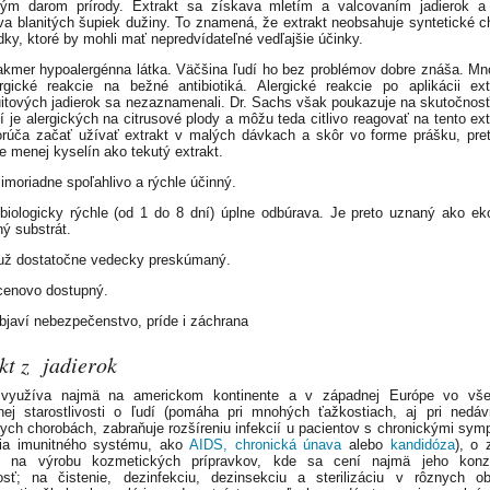
ným darom prírody. Extrakt sa získava mletím a valcovaním jadierok a
a blanitých šupiek dužiny. To znamená, že extrakt neobsahuje syntetické 
edky, ktoré by mohli mať nepredvídateľné vedľajšie účinky.
takmer hypoalergénna látka. Väčšina ľudí ho bez problémov dobre znáša. Mn
gické reakcie na bežné antibiotiká. Alergické reakcie po aplikácii ex
uitových jadierok sa nezaznamenali. Dr. Sachs však poukazuje na skutočnosť
í je alergických na citrusové plody a môžu teda citlivo reagovať na tento ext
rúča začať užívať extrakt v malých dávkach a skôr vo forme prášku, pre
e menej kyselín ako tekutý extrakt.
mimoriadne spoľahlivo a rýchle účinný.
biologicky rýchle (od 1 do 8 dní) úplne odbúrava. Je preto uznaný ako ek
ý substrát.
 už dostatočne vedecky preskúmaný.
 cenovo dostupný.
bjaví nebezpečenstvo, príde i záchrana
kt z jadierok
yužíva najmä na americkom kontinente a v západnej Európe vo vše
nej starostlivosti o ľudí (pomáha pri mnohých ťažkostiach, aj pri nedá
ch chorobách, zabraňuje rozšíreniu infekcií u pacientov s chronickými sy
nia imunitného systému, ako
AIDS,
chronická únava
alebo
kandidóza
), o 
ny; na výrobu kozmetických prípravkov, kde sa cení najmä jeho konz
sť; na čistenie, dezinfekciu, dezinsekciu a sterilizáciu v rôznych ob