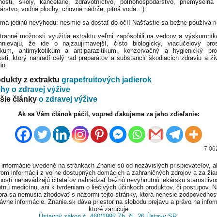
osti, školy, kancelárie, zdravotníctvo, poľnohospodárstvo, priemyselná
nárstvo, vodné plochy, chovné nádrže, pitná voda…).
 má jedinú nevýhodu: nesmie sa dostať do očí! Našťastie sa bežne používa r
ranné možnosti využitia extraktu veľmi zapôsobili na vedcov a výskumníko
ievajú, že ide o najzaujímavejší, čisto biologický, viacúčelový pros
tikum, antimykotikum a antiparazitikum, konzervačný a hygienický pro
sti, ktorý nahradí celý rad preparátov a substancií škodiacich zdraviu a ž
iu.
dukty z extraktu
grapefruitových jadierok
hy o zdravej výžive
šie články
o zdravej výžive
Ak sa Vám článok páčil, vopred ďakujeme za jeho zdieľanie:
7 06
informácie uvedené na stránkach Znanie sú od nezávislých prispievateľov, a
om informácii z voľne dostupných domácich a zahraničných zdrojov a za ži
ností nenavádzajú čitateľov nahrádzať bežnú nevyhnutnú lekársku starostlivos
tnú medicínu, ani k tvrdeniam o liečivých účinkoch produktov, či postupov. 
ora sa nemusia zhodovať s názormi tejto stránky, ktorá nenesie zodpovednos
ávne informácie. Znanie.sk dáva priestor na slobodu prejavu a právo na infor
ktoré zaručuje
Ústavný zákon č. 460/1992 Zb. čl. 26 Ústavy SR
.