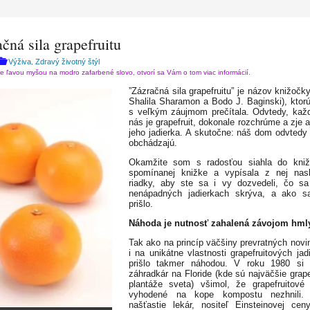
čná sila grapefruitu
Výživa
Zdravý životný štýl
,
te ľavou myšou na modro zafarbené slovo, otvorí sa Vám o tom viac informácií.
”Zázračná sila grapefruitu” je názov knižočky
Shalila Sharamon a Bodo J. Baginski), ktor
s veľkým záujmom prečítala. Odvtedy, kaž
nás je grapefruit, dokonale rozchrúme a zje a
jeho jadierka. A skutočne: náš dom odvtedy 
obchádzajú.
Okamžite som s radosťou siahla do kniž
spomínanej knižke a vypísala z nej nasl
riadky, aby ste sa i vy dozvedeli, čo s
nenápadných jadierkach skrýva, a ako s
prišlo.
Náhoda je nutnosť zahalená závojom hml
Tak ako na princíp väčšiny prevratných novin
i na unikátne vlastnosti grapefruitových jad
prišlo takmer náhodou. V roku 1980 si 
záhradkár na Floride (kde sú najväčšie grape
plantáže sveta) všimol, že grapefruitové 
vyhodené na kope kompostu nezhnili.
našťastie lekár, nositeľ Einsteinovej ceny