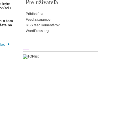
Pre uživateľa
o iným
 ohľadu
Prihlásiť sa
Feed záznamov
m o tom
šete na
RSS feed komentárov
WordPress.org
oláč