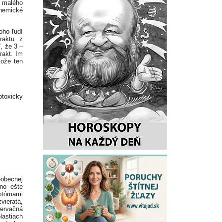
 malého
chemické
oho ľudí
traktu z
, že 3 –
rakt. Im
tože ten
otoxicky
obecnej
vno ešte
mptómami
zvieratá,
ervačná
lastiach