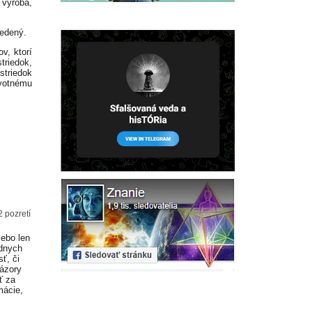
 výroba,
iedený.
v, ktorí
triedok,
striedok
ivotnému
2 pozretí
lebo len
adnych
ť, či
Názory
ť za
mácie,