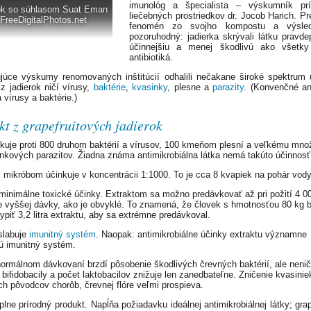
imunológ a špecialista – výskumník prí
ok so súhlasom Suat Eman
liečebných prostriedkov dr. Jocob Harich. P
 FreeDigitalPhotos.net
fenomén zo svojho kompostu a výsle
pozoruhodný: jadierka skrývali látku pravd
účinnejšiu a menej škodlivú ako všetk
antibiotiká.
júce výskumy renomovaných inštitúcií odhalili nečakane široké spektrum 
 z jadierok ničí vírusy,
baktérie
,
kvasinky
, plesne a
parazity
. (Konvenčné ant
a vírusy a baktérie.)
kt z grapefruitových jadierok
nkuje proti 800 druhom baktérií a vírusov, 100 kmeňom plesní a veľkému mno
nkových parazitov. Žiadna známa antimikrobiálna látka nemá takúto účinnosť
ti mikróbom účinkuje v koncentrácii 1:1000. To je cca 8 kvapiek na pohár vody
minimálne toxické účinky. Extraktom sa možno predávkovať až pri požití 4 0
 vyššej dávky, ako je obvyklé. To znamená, že človek s hmotnosťou 80 kg 
ypiť 3,2 litra extraktu, aby sa extrémne predávkoval.
slabuje
imunitný systém
. Naopak: antimikrobiálne účinky extraktu významne
jú imunitný systém.
 normálnom dávkovaní brzdí pôsobenie škodlivých črevných baktérií, ale nenič
 bifidobacily a počet laktobacilov znižuje len zanedbateľne. Zničenie kvasinie
ch pôvodcov chorôb, črevnej flóre veľmi prospieva.
plne prírodný produkt. Napĺňa požiadavku ideálnej antimikrobiálnej látky; grap