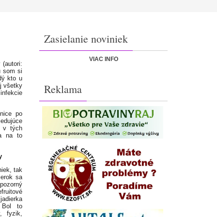
Zasielanie noviniek
VIAC INFO
 (autori:
ú som si
dý kto u
j všetky
Reklama
infekcie
nice po
edujúce
a v tých
a na to
y
iek, tak
ierok sa
pozorný
fruitové
jadierka
 Bol to
, fyzik,