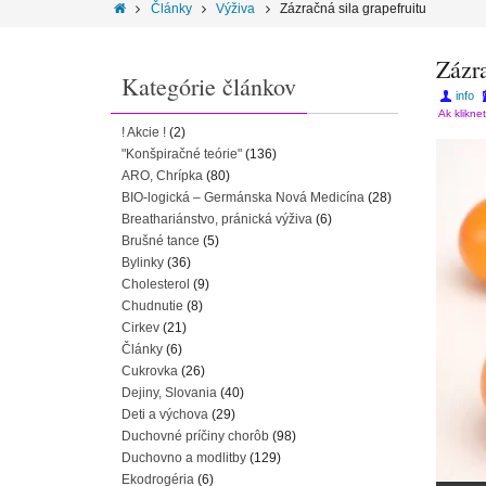
Články
Výživa
Zázračná sila grapefruitu
Zázra
Kategórie článkov
info
Ak klikne
! Akcie !
(2)
"Konšpiračné teórie"
(136)
ARO, Chrípka
(80)
BIO-logická – Germánska Nová Medicína
(28)
Breathariánstvo, pránická výživa
(6)
Brušné tance
(5)
Bylinky
(36)
Cholesterol
(9)
Chudnutie
(8)
Cirkev
(21)
Články
(6)
Cukrovka
(26)
Dejiny, Slovania
(40)
Deti a výchova
(29)
Duchovné príčiny chorôb
(98)
Duchovno a modlitby
(129)
Ekodrogéria
(6)