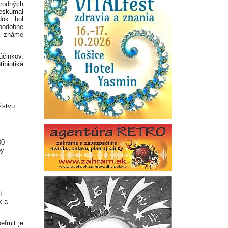
rodných
reskúmal
dok bol
epodobne
y známe
účinkov.
ibiotiká
žstvu
.
.
00-
by
í
k a
efruit je