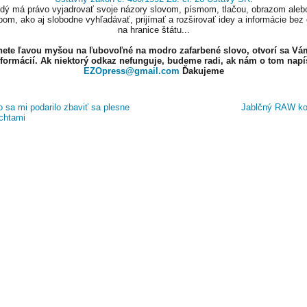
ždý má právo vyjadrovať svoje názory slovom, písmom, tlačou, obrazom aleb
om, ako aj slobodne vyhľadávať, prijímať a rozširovať idey a informácie bez
na hranice štátu...
knete ľavou myšou na ľubovoľné na modro zafarbené slovo, otvorí sa Vá
nformácií. Ak niektorý odkaz nefunguje, budeme radi, ak nám o tom napí
EZOpress@gmail.com
Ďakujeme
 sa mi podarilo zbaviť sa plesne
Jablčný RAW k
chtami