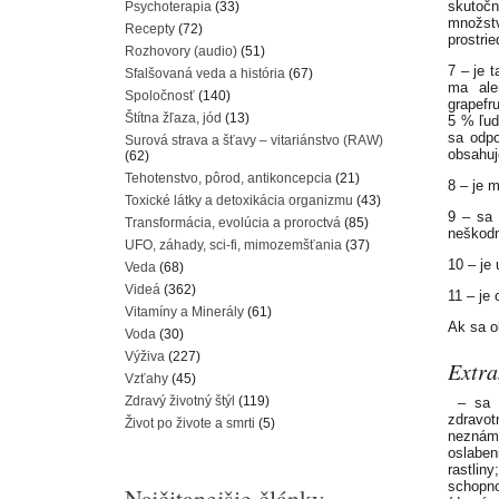
skutoč
Psychoterapia
(33)
množstv
Recepty
(72)
prostri
Rozhovory (audio)
(51)
7 – je 
Sfalšovaná veda a história
(67)
ma aler
Spoločnosť
(140)
grapefr
Štítna žľaza, jód
(13)
5 % ľud
sa odpo
Surová strava a šťavy – vitariánstvo (RAW)
obsahuj
(62)
Tehotenstvo, pôrod, antikoncepcia
(21)
8 – je 
Toxické látky a detoxikácia organizmu
(43)
9 – sa 
Transformácia, evolúcia a proroctvá
(85)
neškodn
UFO, záhady, sci-fi, mimozemšťania
(37)
10 – je
Veda
(68)
Videá
(362)
11 – je
Vitamíny a Minerály
(61)
Ak sa o
Voda
(30)
Výživa
(227)
Extra
Vzťahy
(45)
Zdravý životný štýl
(119)
– sa v
zdravot
Život po živote a smrti
(5)
neznámy
oslabe
rastli
schopno
Najčitanejšie články