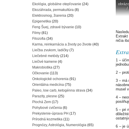
obráz
Ekológia, globálne otepľovanie
(24)
/
Ekozáhrada, permakultúra
(8)
Elektrosmog, žiarenia
(20)
Epigenetika
(20)
Feng Šuej, zdravé bývanie
(10)
Nasledu
Filmy
(81)
Extrakt
Filozofia
(34)
ničia ib
Karma, reinkarnácia a životy po živote
(40)
Liečba zvukom, ladičky
(7)
Extra
Liečebné metódy
(214)
1 – úči
Liečivé kamene
(4)
jednobu
Makrobiotika
(27)
2 – pro
Očkovanie
(113)
Onkologické ochorenia
(91)
3 – má 
Orientálna medicína
(75)
násobne
musel v
Paleo, low carb, ketogénna strava
(34)
Parazity, plesne
(25)
4 – neo
posilňu
Plochá Zem
(17)
Pohybové cvičenia
(6)
5 – pri
Prekyslenie-úprava PH
(17)
dôležité
ostatný
Prírodná kozmetika
(11)
Prognózy, Astrológia, Numerológia
(65)
6 – je ú