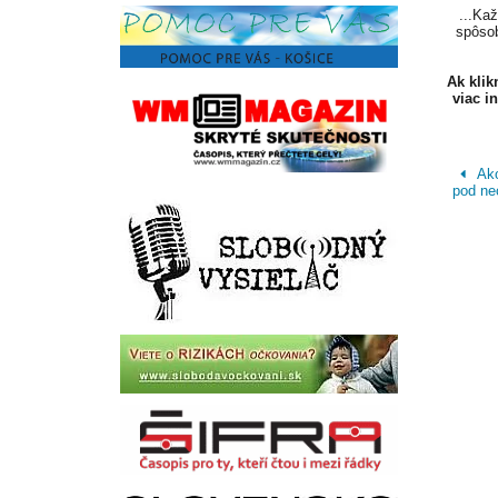
...Ka
spôsob
Ak kli
viac i
Ako
pod ne