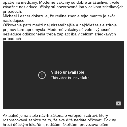
opatrenia medicíny. Moderné vakcíny sú dobre znášanlivé, trvalé
závažné nežiaduce účinky sú pozorované iba v celkom zriedkavých
prípadoch.
Michael Leitner dokazuje, že reálne znenie tejto mantry je skôr
nasledujúce:
Očkovanie patrí medzi najudržateľnejšie a najdôležitejšie zdroje
príjmov farmapriemyslu. Moderné vakcíny sú veľmi výnosné,
nežiaduce odškodnenia treba zaplatiť iba v celkom zriedkavých
prípadoch.
Aktuálně je na stole návrh zákona o veřejném zdraví, který
rozpracovává sankce za to, že své dítě nedáte očkovat. Pokuty
hrozí dětským lékařům, rodičům, školkám, provozovatelům