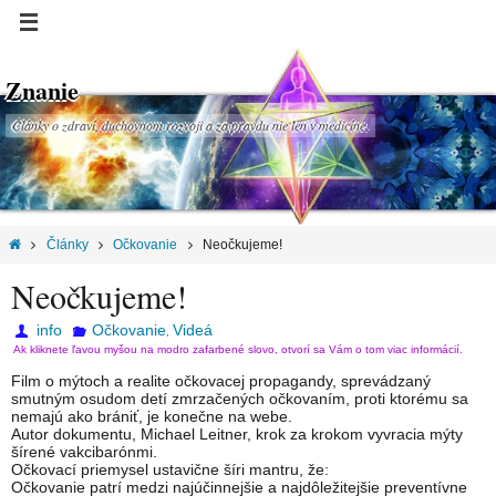
Znanie
Články o zdraví, duchovnom rozvoji a za pravdu nie len v medicíne.
Články
Očkovanie
Neočkujeme!
Neočkujeme!
info
Očkovanie
Videá
,
Ak kliknete ľavou myšou na modro zafarbené slovo, otvorí sa Vám o tom viac informácií.
Film o mýtoch a realite očkovacej propagandy, sprevádzaný
smutným osudom detí zmrzačených očkovaním, proti ktorému sa
nemajú ako brániť, je konečne na webe.
Autor dokumentu, Michael Leitner, krok za krokom vyvracia mýty
šírené vakcibarónmi.
Očkovací priemysel ustavične šíri mantru, že:
Očkovanie patrí medzi najúčinnejšie a najdôležitejšie preventívne