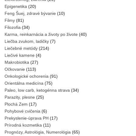
Epigenetika
(20)
Feng Šuej, zdravé bývanie
(10)
Filmy
(81)
Filozofia
(34)
Karma, reinkarnácia a životy po živote
(40)
Liečba zvukom, ladičky
(7)
Liečebné metódy
(214)
Liečivé kamene
(4)
Makrobiotika
(27)
Očkovanie
(113)
Onkologické ochorenia
(91)
Orientálna medicína
(75)
Paleo, low carb, ketogénna strava
(34)
Parazity, plesne
(25)
Plochá Zem
(17)
Pohybové cvičenia
(6)
Prekyslenie-úprava PH
(17)
Prírodná kozmetika
(11)
Prognózy, Astrológia, Numerológia
(65)