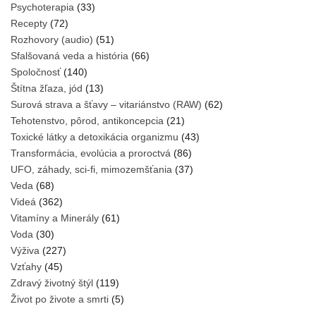
Psychoterapia
(33)
Recepty
(72)
Rozhovory (audio)
(51)
Sfalšovaná veda a história
(66)
Spoločnosť
(140)
Štítna žľaza, jód
(13)
Surová strava a šťavy – vitariánstvo (RAW)
(62)
Tehotenstvo, pôrod, antikoncepcia
(21)
Toxické látky a detoxikácia organizmu
(43)
Transformácia, evolúcia a proroctvá
(86)
UFO, záhady, sci-fi, mimozemšťania
(37)
Veda
(68)
Videá
(362)
Vitamíny a Minerály
(61)
Voda
(30)
Výživa
(227)
Vzťahy
(45)
Zdravý životný štýl
(119)
Život po živote a smrti
(5)