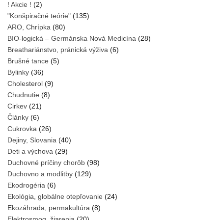
! Akcie !
(2)
"Konšpiračné teórie"
(135)
ARO, Chrípka
(80)
BIO-logická – Germánska Nová Medicína
(28)
Breathariánstvo, pránická výživa
(6)
Brušné tance
(5)
Bylinky
(36)
Cholesterol
(9)
Chudnutie
(8)
Cirkev
(21)
Články
(6)
Cukrovka
(26)
Dejiny, Slovania
(40)
Deti a výchova
(29)
Duchovné príčiny chorôb
(98)
Duchovno a modlitby
(129)
Ekodrogéria
(6)
Ekológia, globálne otepľovanie
(24)
Ekozáhrada, permakultúra
(8)
Elektrosmog, žiarenia
(20)