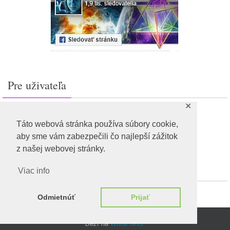
Pre uživateľa
✕
Prihlásiť sa
Feed záznamov
Táto webová stránka používa súbory cookie,
RSS feed komentárov
aby sme vám zabezpečili čo najlepší zážitok
WordPress.org
z našej webovej stránky.
Viac info
Odmietnúť
Prijať
Beží na
WordPress.