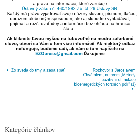
a právo na informácie, ktoré zaručuje
Ústavný zákon č. 460/1992 Zb. čl. 26 Ústavy SR
.
...Každý má právo vyjadrovať svoje názory slovom, písmom, tlačou,
obrazom alebo iným spôsobom, ako aj slobodne vyhľadávať,
prijímať a rozširovať idey a informácie bez ohľadu na hranice
štátu...
Ak kliknete ľavou myšou na ľubovoľné na modro zafarbené
slovo, otvorí sa Vám o tom viac informácií. Ak niektorý odkaz
nefunguje, budeme radi, ak nám o tom napíšete na
EZOpress@gmail.com
Ďakujeme
Zo svetla do tmy a zasa späť
Rozhovor s Jaroslavem
Chvátalem, autorem „Metody
pozitivní stimulace
bioenergetických torzních polí“ (1)
Kategórie článkov