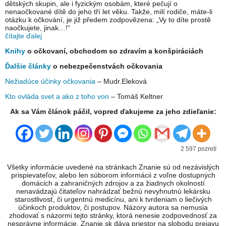
dětských skupin, ale i fyzickým osobám, které pečují o
nenaočkované dítě do jeho tří let věku. Takže, milí rodiče, máte-li
otázku k očkování, je již předem zodpovězena: „Vy to díte prostě
naočkujete, jinak…!“
čítajte ďalej
Knihy
o očkovaní, obchodom so zdravím a konšpiráciách
Ďalšie články
o nebezpečenstvách očkovania
Nežiadúce účinky očkovania
– Mudr.Eleková
Kto ovláda svet a ako z toho von
– Tomáš Keltner
Ak sa Vám článok páčil, vopred ďakujeme za jeho zdieľanie:
2 597 pozretí
Všetky informácie uvedené na stránkach Znanie sú od nezávislých
prispievateľov, alebo len súborom informácii z voľne dostupných
domácich a zahraničných zdrojov a za žiadnych okolností
nenavádzajú čitateľov nahrádzať bežnú nevyhnutnú lekársku
starostlivosť, či urgentnú medicínu, ani k tvrdeniam o liečivých
účinkoch produktov, či postupov. Názory autora sa nemusia
zhodovať s názormi tejto stránky, ktorá nenesie zodpovednosť za
nesprávne informácie. Znanie.sk dáva priestor na slobodu prejavu