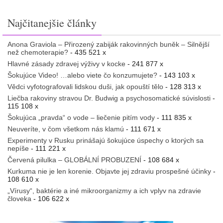
Najčitanejšie články
Anona Graviola – Přirozený zabiják rakovinných buněk – Silnější
než chemoterapie?
- 435 521 x
Hlavné zásady zdravej výživy v kocke
- 241 877 x
Šokujúce Video! …alebo viete čo konzumujete?
- 143 103 x
Vědci vyfotografovali lidskou duši, jak opouští tělo
- 128 313 x
Liečba rakoviny stravou Dr. Budwig a psychosomatické súvislosti
-
115 108 x
Šokujúca „pravda“ o vode – liečenie pitím vody
- 111 835 x
Neuveríte, v čom všetkom nás klamú
- 111 671 x
Experimenty v Rusku prinášajú šokujúce úspechy o ktorých sa
nepíše
- 111 221 x
Červená pilulka – GLOBÁLNÍ PROBUZENÍ
- 108 684 x
Kurkuma nie je len korenie. Objavte jej zdraviu prospešné účinky
-
108 610 x
„Vírusy“, baktérie a iné mikroorganizmy a ich vplyv na zdravie
človeka
- 106 622 x