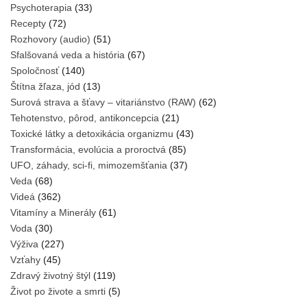
Psychoterapia
(33)
Recepty
(72)
Rozhovory (audio)
(51)
Sfalšovaná veda a história
(67)
Spoločnosť
(140)
Štítna žľaza, jód
(13)
Surová strava a šťavy – vitariánstvo (RAW)
(62)
Tehotenstvo, pôrod, antikoncepcia
(21)
Toxické látky a detoxikácia organizmu
(43)
Transformácia, evolúcia a proroctvá
(85)
UFO, záhady, sci-fi, mimozemšťania
(37)
Veda
(68)
Videá
(362)
Vitamíny a Minerály
(61)
Voda
(30)
Výživa
(227)
Vzťahy
(45)
Zdravý životný štýl
(119)
Život po živote a smrti
(5)