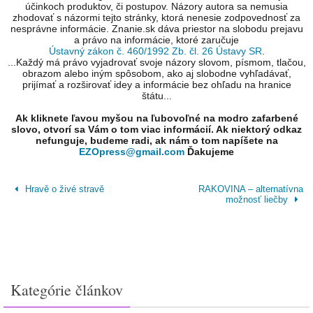
účinkoch produktov, či postupov. Názory autora sa nemusia
zhodovať s názormi tejto stránky, ktorá nenesie zodpovednosť za
nesprávne informácie. Znanie.sk dáva priestor na slobodu prejavu
a právo na informácie, ktoré zaručuje
Ústavný zákon č. 460/1992 Zb. čl. 26 Ústavy SR
.
...Každý má právo vyjadrovať svoje názory slovom, písmom, tlačou,
obrazom alebo iným spôsobom, ako aj slobodne vyhľadávať,
prijímať a rozširovať idey a informácie bez ohľadu na hranice
štátu...
Ak kliknete ľavou myšou na ľubovoľné na modro zafarbené
slovo, otvorí sa Vám o tom viac informácií. Ak niektorý odkaz
nefunguje, budeme radi, ak nám o tom napíšete na
EZOpress@gmail.com
Ďakujeme
Hravě o živé stravě
RAKOVINA – alternatívna
možnosť liečby
Kategórie článkov