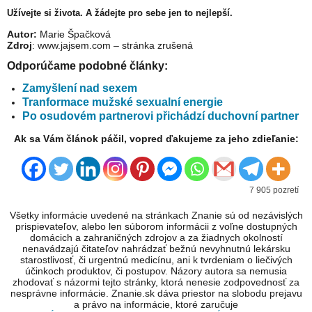
Užívejte si života. A žádejte pro sebe jen to nejlepší.
Autor:
Marie Špačková
Zdroj
: www.jajsem.com – stránka zrušená
Odporúčame podobné články:
Zamyšlení nad sexem
Tranformace mužské sexualní energie
Po osudovém partnerovi přichádzí duchovní partner
Ak sa Vám článok páčil, vopred ďakujeme za jeho zdieľanie:
7 905 pozretí
Všetky informácie uvedené na stránkach Znanie sú od nezávislých
prispievateľov, alebo len súborom informácii z voľne dostupných
domácich a zahraničných zdrojov a za žiadnych okolností
nenavádzajú čitateľov nahrádzať bežnú nevyhnutnú lekársku
starostlivosť, či urgentnú medicínu, ani k tvrdeniam o liečivých
účinkoch produktov, či postupov. Názory autora sa nemusia
zhodovať s názormi tejto stránky, ktorá nenesie zodpovednosť za
nesprávne informácie. Znanie.sk dáva priestor na slobodu prejavu
a právo na informácie, ktoré zaručuje