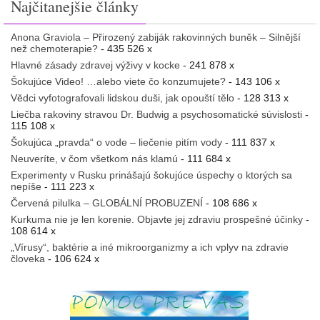
Najčitanejšie články
Anona Graviola – Přirozený zabiják rakovinných buněk – Silnější
než chemoterapie?
- 435 526 x
Hlavné zásady zdravej výživy v kocke
- 241 878 x
Šokujúce Video! …alebo viete čo konzumujete?
- 143 106 x
Vědci vyfotografovali lidskou duši, jak opouští tělo
- 128 313 x
Liečba rakoviny stravou Dr. Budwig a psychosomatické súvislosti
-
115 108 x
Šokujúca „pravda“ o vode – liečenie pitím vody
- 111 837 x
Neuveríte, v čom všetkom nás klamú
- 111 684 x
Experimenty v Rusku prinášajú šokujúce úspechy o ktorých sa
nepíše
- 111 223 x
Červená pilulka – GLOBÁLNÍ PROBUZENÍ
- 108 686 x
Kurkuma nie je len korenie. Objavte jej zdraviu prospešné účinky
-
108 614 x
„Vírusy“, baktérie a iné mikroorganizmy a ich vplyv na zdravie
človeka
- 106 624 x