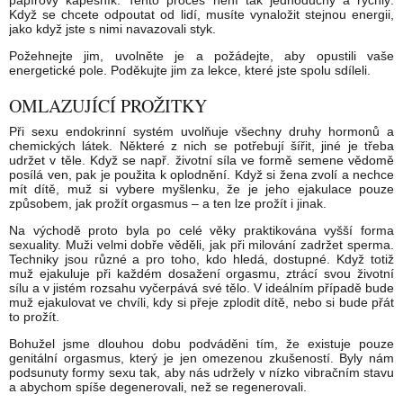
papírový kapesník. Tento proces není tak jednoduchý a rychlý.
Když se chcete odpoutat od lidí, musíte vynaložit stejnou energii,
jako když jste s nimi navazovali styk.
Požehnejte jim, uvolněte je a požádejte, aby opustili vaše
energetické pole. Poděkujte jim za lekce, které jste spolu sdíleli.
OMLAZUJÍCÍ PROŽITKY
Při sexu endokrinní systém uvolňuje všechny druhy hormonů a
chemických látek. Některé z nich se potřebují šířit, jiné je třeba
udržet v těle. Když se např. životní síla ve formě semene vědomě
posílá ven, pak je použita k oplodnění. Když si žena zvolí a nechce
mít dítě, muž si vybere myšlenku, že je jeho ejakulace pouze
způsobem, jak prožít orgasmus – a ten lze prožít i jinak.
Na východě proto byla po celé věky praktikována vyšší forma
sexuality. Muži velmi dobře věděli, jak při milování zadržet sperma.
Techniky jsou různé a pro toho, kdo hledá, dostupné. Když totiž
muž ejakuluje při každém dosažení orgasmu, ztrácí svou životní
sílu a v jistém rozsahu vyčerpává své tělo. V ideálním případě bude
muž ejakulovat ve chvíli, kdy si přeje zplodit dítě, nebo si bude přát
to prožít.
Bohužel jsme dlouhou dobu podváděni tím, že existuje pouze
genitální orgasmus, který je jen omezenou zkušeností. Byly nám
podsunuty formy sexu tak, aby nás udržely v nízko vibračním stavu
a abychom spíše degenerovali, než se regenerovali.