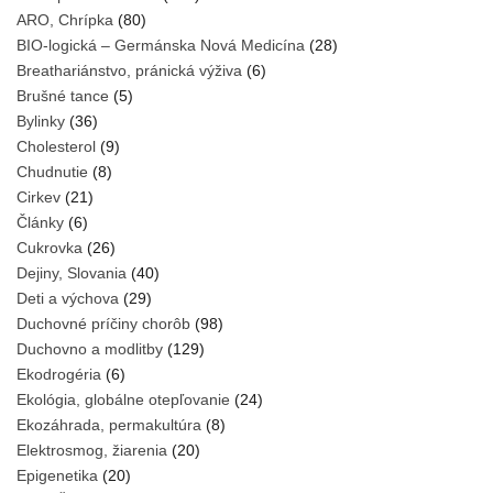
ARO, Chrípka
(80)
BIO-logická – Germánska Nová Medicína
(28)
Breathariánstvo, pránická výživa
(6)
Brušné tance
(5)
Bylinky
(36)
Cholesterol
(9)
Chudnutie
(8)
Cirkev
(21)
Články
(6)
Cukrovka
(26)
Dejiny, Slovania
(40)
Deti a výchova
(29)
Duchovné príčiny chorôb
(98)
Duchovno a modlitby
(129)
Ekodrogéria
(6)
Ekológia, globálne otepľovanie
(24)
Ekozáhrada, permakultúra
(8)
Elektrosmog, žiarenia
(20)
Epigenetika
(20)