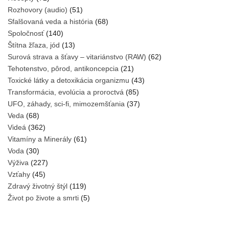
Rozhovory (audio)
(51)
Sfalšovaná veda a história
(68)
Spoločnosť
(140)
Štítna žľaza, jód
(13)
Surová strava a šťavy – vitariánstvo (RAW)
(62)
Tehotenstvo, pôrod, antikoncepcia
(21)
Toxické látky a detoxikácia organizmu
(43)
Transformácia, evolúcia a proroctvá
(85)
UFO, záhady, sci-fi, mimozemšťania
(37)
Veda
(68)
Videá
(362)
Vitamíny a Minerály
(61)
Voda
(30)
Výživa
(227)
Vzťahy
(45)
Zdravý životný štýl
(119)
Život po živote a smrti
(5)