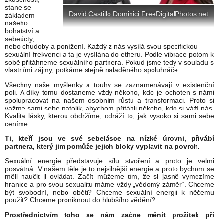
stane se
David Castillo Dominici FreeDigitalPhotos.net
základem
našeho
bohatství a
sebeúcty,
nebo chudoby a ponížení. Každý z nás vysílá svou specifickou
sexuální frekvenci a ta je vysílána do etheru. Podle vibrace potom k
sobě přitáhneme sexuálního partnera. Pokud jsme tedy v souladu s
vlastními zájmy, potkáme stejně naladěného spoluhráče.
Všechny naše myšlenky a touhy se zaznamenávají v existenční
poli. A díky tomu dostaneme vždy někoho, kdo je ochoten s námi
spolupracovat na našem osobním růstu a transformaci. Proto si
važme sami sebe natolik, abychom přitáhli někoho, kdo si váží nás.
Kvalita lásky, kterou obdržíme, odráží to, jak vysoko si sami sebe
ceníme.
Ti, kteří jsou ve své sebelásce na nízké úrovni, přivábí
partnera, který jim pomůže jejich bloky vyplavit na povrch.
Sexuální energie představuje sílu stvoření a proto je velmi
posvátná. V našem těle je to nejsilnější energie a proto bychom se
měli naučit ji ovládat. Začít můžeme tím, že si jasně vymezíme
hranice a pro svou sexualitu máme vždy „vědomý záměr“. Chceme
být svobodní, nebo oběti? Chceme sexuální energii k něčemu
použít? Chceme proniknout do hlubšího vědění?
Prostřednictvím toho se nám začne měnit prožitek při