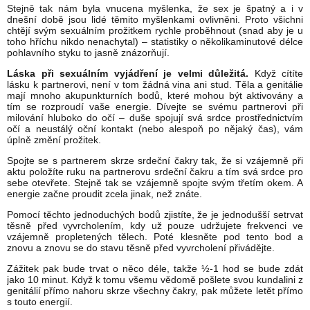
Stejně tak nám byla vnucena myšlenka, že sex je špatný a i v
dnešní době jsou lidé těmito myšlenkami ovlivněni. Proto všichni
chtějí svým sexuálním prožitkem rychle proběhnout (snad aby je u
toho hříchu nikdo nenachytal) – statistiky o několikaminutové délce
pohlavního styku to jasně znázorňují.
Láska při sexuálním vyjádření je velmi důležitá.
Když cítíte
lásku k partnerovi, není v tom žádná vina ani stud. Těla a genitálie
mají mnoho akupunkturních bodů, které mohou být aktivovány a
tím se rozproudí vaše energie. Dívejte se svému partnerovi při
milování hluboko do očí – duše spojují svá srdce prostřednictvím
očí a neustálý oční kontakt (nebo alespoň po nějaký čas), vám
úplně změní prožitek.
Spojte se s partnerem skrze srdeční čakry tak, že si vzájemně při
aktu položíte ruku na partnerovu srdeční čakru a tím svá srdce pro
sebe otevřete. Stejně tak se vzájemně spojte svým třetím okem. A
energie začne proudit zcela jinak, než znáte.
Pomocí těchto jednoduchých bodů zjistíte, že je jednodušší setrvat
těsně před vyvrcholením, kdy už pouze udržujete frekvenci ve
vzájemně propletených tělech. Poté klesněte pod tento bod a
znovu a znovu se do stavu těsně před vyvrcholení přivádějte.
Zážitek pak bude trvat o něco déle, takže ½-1 hod se bude zdát
jako 10 minut. Když k tomu všemu vědomě pošlete svou kundalini z
genitálií přímo nahoru skrze všechny čakry, pak můžete letět přímo
s touto energií.