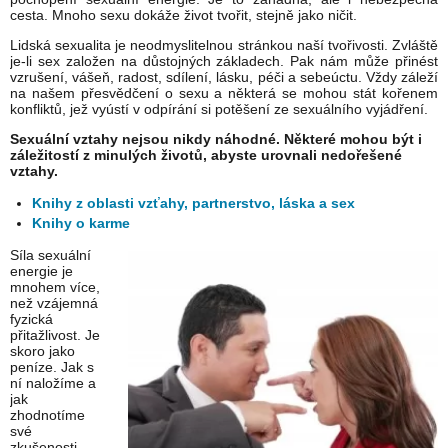
cesta. Mnoho sexu dokáže život tvořit, stejně jako ničit.
Lidská sexualita je neodmyslitelnou stránkou naší tvořivosti. Zvláště
je-li sex založen na důstojných základech. Pak nám může přinést
vzrušení, vášeň, radost, sdílení, lásku, péči a sebeúctu. Vždy záleží
na našem přesvědčení o sexu a některá se mohou stát kořenem
konfliktů, jež vyústí v odpírání si potěšení ze sexuálního vyjádření.
Sexuální vztahy nejsou nikdy náhodné. Některé mohou být i
záležitostí z minulých životů, abyste urovnali nedořešené
vztahy.
Knihy z oblasti vzťahy, partnerstvo, láska a sex
Knihy o karme
Síla sexuální
energie je
mnohem více,
než vzájemná
fyzická
přitažlivost. Je
skoro jako
peníze. Jak s
ní naložíme a
jak
zhodnotíme
své
zkušenosti,