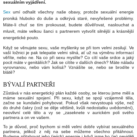
sexuálním vyjádření.
Sex
umí odhalit všechny naše obavy, protože sexuální energie
proniká
hluboko do duše
a odkrývá staré, nevyřešené problémy.
Máte-li chuť se tím prokousat, budete důvěřovat, naslouchat a
mluvit, máte velkou šanci s partnerem vytvořit silnější a krásnější
energetické pouto.
Když se věnujete sexu, vaše myšlenky se při tom velmi zesilují. Ve
vaší ložnici je pak telepatie velmi silná, ať už na výměnu informací
věříte, nebo ne. Na co při sexu myslíte? Co cítí vaše srdce a jaký
pocit máte v genitáliích? Jak se cítíte v dalších dnech? Máte náladu
vyrovnanou, nebo vám kolísá? Vznášíte se, nebo se brodíte v
blátě?
BÝVALÍ PARTNEŘI
Zůstává v nás energetický plán každé osoby, se kterou jsme měli a
máme sexuální spojení. Při sexu, když se spojí vzájemně těla,
začne se kundalini pohybovat. Pokud však nevystoupá výše, než
do druhé čakry (což se děje většině, kvůli nedostatku uvědomění),
neovlivní celé tělo a vy se „zaseknete v aurickém poli svého
partnera a on ve vašem.
To je důvod, proč bychom si měli velmi dobře vybírat sexuálného
partnera, jelikož z něj na sebe můžeme všechno přitáhnout.
Budeme přitahovat jeho (jejich) energie i když jsme ho (je) neviděli