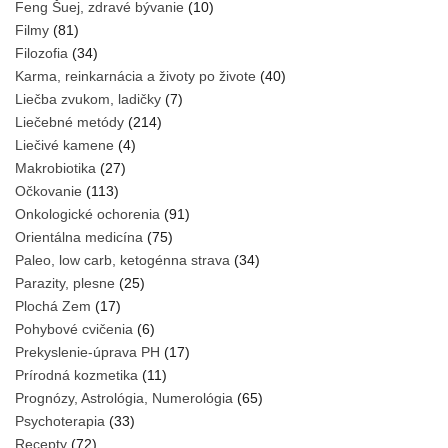
Feng Šuej, zdravé bývanie
(10)
Filmy
(81)
Filozofia
(34)
Karma, reinkarnácia a životy po živote
(40)
Liečba zvukom, ladičky
(7)
Liečebné metódy
(214)
Liečivé kamene
(4)
Makrobiotika
(27)
Očkovanie
(113)
Onkologické ochorenia
(91)
Orientálna medicína
(75)
Paleo, low carb, ketogénna strava
(34)
Parazity, plesne
(25)
Plochá Zem
(17)
Pohybové cvičenia
(6)
Prekyslenie-úprava PH
(17)
Prírodná kozmetika
(11)
Prognózy, Astrológia, Numerológia
(65)
Psychoterapia
(33)
Recepty
(72)