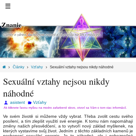
Znanie
Články o zdraví, duchovnom rozvoji a za pravdu nie len v medicíne.
Články
Vzťahy
Sexuální vztahy nejsou nikdy náhodné
Sexuální vztahy nejsou nikdy
náhodné
asistent
Vzťahy
Ak kliknete ľavou myšou na modro zafarbené slovo, otvorí sa Vám o tom viac informácií.
Ve svém životě si můžeme vždy vybrat. Třeba zvolit cestu svého
posílení, a tím zlepšit využití své energie. K tomu nám napomáhají
změny našich přesvědčení, a to vytvoří nový základ myšlenek, na
kterých vystavíme svůj život. Jedním z těchto základních kamenů je
pochopení sexuální energie. Je to záhadná, ale i nebezpečná