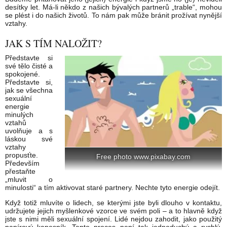
desítky let. Má-li někdo z našich bývalých partnerů „trable“, mohou
se plést i do našich životů. To nám pak může bránit prožívat nynější
vztahy.
JAK S TÍM NALOŽIT?
Představte si
své tělo čisté a
spokojené.
Představte si,
jak se všechna
sexuální
energie
minulých
vztahů
uvolňuje a s
láskou své
vztahy
propusťte.
Free photo www.pixabay.com
Především
přestaňte
„mluvit o
minulosti“ a tím aktivovat staré partnery. Nechte tyto energie odejít.
Když totiž mluvíte o lidech, se kterými jste byli dlouho v kontaktu,
udržujete jejich myšlenkové vzorce ve svém poli – a to hlavně když
jste s nimi měli sexuální spojení. Lidé nejdou zahodit, jako použitý