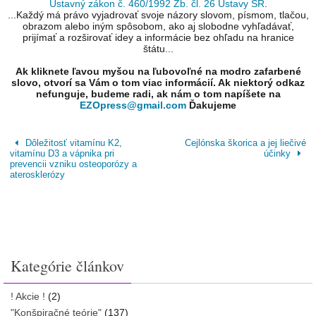
Ústavný zákon č. 460/1992 Zb. čl. 26 Ústavy SR
.
...Každý má právo vyjadrovať svoje názory slovom, písmom, tlačou,
obrazom alebo iným spôsobom, ako aj slobodne vyhľadávať,
prijímať a rozširovať idey a informácie bez ohľadu na hranice
štátu...
Ak kliknete ľavou myšou na ľubovoľné na modro zafarbené
slovo, otvorí sa Vám o tom viac informácií. Ak niektorý odkaz
nefunguje, budeme radi, ak nám o tom napíšete na
EZOpress@gmail.com
Ďakujeme
Dôležitosť vitamínu K2,
Cejlónska škorica a jej liečivé
vitamínu D3 a vápnika pri
účinky
prevencii vzniku osteoporózy a
aterosklerózy
Kategórie článkov
! Akcie !
(2)
"Konšpiračné teórie"
(137)