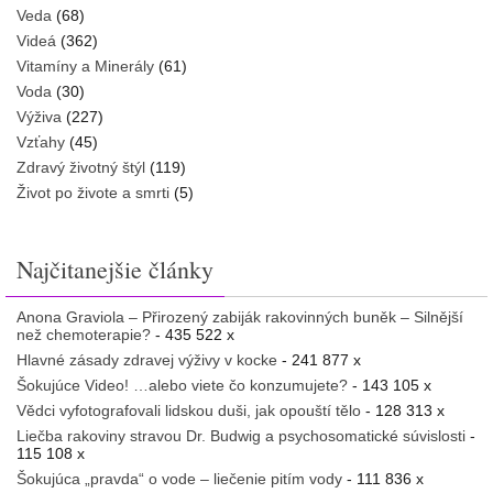
Veda
(68)
Videá
(362)
Vitamíny a Minerály
(61)
Voda
(30)
Výživa
(227)
Vzťahy
(45)
Zdravý životný štýl
(119)
Život po živote a smrti
(5)
Najčitanejšie články
Anona Graviola – Přirozený zabiják rakovinných buněk – Silnější
než chemoterapie?
- 435 522 x
Hlavné zásady zdravej výživy v kocke
- 241 877 x
Šokujúce Video! …alebo viete čo konzumujete?
- 143 105 x
Vědci vyfotografovali lidskou duši, jak opouští tělo
- 128 313 x
Liečba rakoviny stravou Dr. Budwig a psychosomatické súvislosti
-
115 108 x
Šokujúca „pravda“ o vode – liečenie pitím vody
- 111 836 x