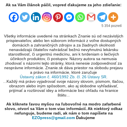
Ak sa Vám článok páčil, vopred ďakujeme za jeho zdieľanie:
5 354 pozretí
Všetky informácie uvedené na stránkach Znanie sú od nezávislých
prispievateľov, alebo len súborom informácii z voľne dostupných
domácich a zahraničných zdrojov a za žiadnych okolností
nenavádzajú čitateľov nahrádzať bežnú nevyhnutnú lekársku
starostlivosť, či urgentnú medicínu, ani k tvrdeniam o liečivých
účinkoch produktov, či postupov. Názory autora sa nemusia
zhodovať s názormi tejto stránky, ktorá nenesie zodpovednosť za
nesprávne informácie. Znanie.sk dáva priestor na slobodu prejavu
a právo na informácie, ktoré zaručuje
Ústavný zákon č. 460/1992 Zb. čl. 26 Ústavy SR
.
...Každý má právo vyjadrovať svoje názory slovom, písmom, tlačou,
obrazom alebo iným spôsobom, ako aj slobodne vyhľadávať,
prijímať a rozširovať idey a informácie bez ohľadu na hranice
štátu...
Ak kliknete ľavou myšou na ľubovoľné na modro zafarbené
slovo, otvorí sa Vám o tom viac informácií. Ak niektorý odkaz
nefunguje, budeme radi, ak nám o tom napíšete na
EZOpress@gmail.com
Ďakujeme