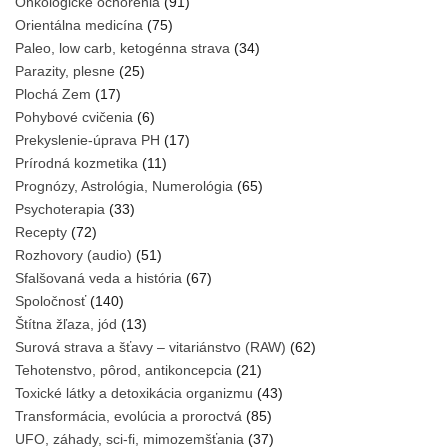
Onkologické ochorenia
(91)
Orientálna medicína
(75)
Paleo, low carb, ketogénna strava
(34)
Parazity, plesne
(25)
Plochá Zem
(17)
Pohybové cvičenia
(6)
Prekyslenie-úprava PH
(17)
Prírodná kozmetika
(11)
Prognózy, Astrológia, Numerológia
(65)
Psychoterapia
(33)
Recepty
(72)
Rozhovory (audio)
(51)
Sfalšovaná veda a história
(67)
Spoločnosť
(140)
Štítna žľaza, jód
(13)
Surová strava a šťavy – vitariánstvo (RAW)
(62)
Tehotenstvo, pôrod, antikoncepcia
(21)
Toxické látky a detoxikácia organizmu
(43)
Transformácia, evolúcia a proroctvá
(85)
UFO, záhady, sci-fi, mimozemšťania
(37)