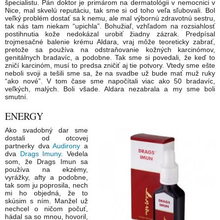
špecialistu. Pán doktor je primárom na dermatológii v nemocnici v
Nice, mal skvelú reputáciu, tak sme si od toho veľa sľubovali. Bol
veľký problém dostať sa k nemu, ale mal výbornú zdravotnú sestru,
tak nás tam niekam “upichla”. Bohužiaľ, vzhľadom na rozsiahlosť
postihnutia kože nedokázal urobiť žiadny zázrak. Predpísal
trojmesačné balenie krému Aldara, vraj môže teoreticky zabrať,
pretože sa používa na odstraňovanie kožných karcinómov,
genitálnych bradavíc, a podobne. Tak sme si povedali, že keď to
zničí karcinóm, musí to predsa zničiť aj tie potvory. Vtedy sme ešte
neboli svoji a tešili sme sa, že na svadbe už bude mať muž ruky
“ako nové”. V tom čase sme napočítali viac ako 50 bradavíc,
veľkých, malých. Boli všade. Aldara nezabrala a my sme boli
smutní.
ENERGY
Ako svadobný dar sme
dostali od otcovej
partnerky dva
Audirony
a
dva
Drags Imuny
. Vedela
som, že Drags Imun sa
používa na ekzémy,
vyrážky, afty a podobne,
tak som ju poprosila, nech
mi ho objedná, že to
skúsim s ním. Manžel už
nechcel o ničom počuť,
hádal sa so mnou, hovoril,