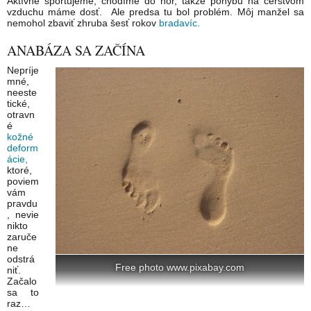
Aktívne športujeme, chodíme do hôr, takže pohybu na čerstvom
vzduchu máme dosť. Ale predsa tu bol problém. Môj manžel sa
nemohol zbaviť zhruba šesť rokov
bradavíc.
ANABÁZA SA ZAČÍNA
Nepríje
mné,
neeste
tické,
otravn
é
kožné
deform
ácie,
ktoré,
poviem
vám
pravdu
, nevie
nikto
zaruče
ne
odstrá
Free photo www.pixabay.com
niť.
Začalo
sa to
raz…