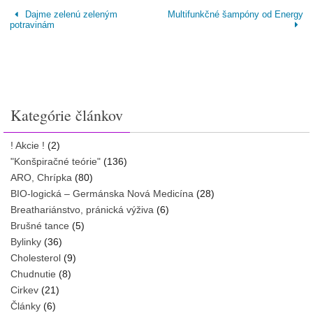
Dajme zelenú zeleným
Multifunkčné šampóny od Energy
potravinám
Kategórie článkov
! Akcie !
(2)
"Konšpiračné teórie"
(136)
ARO, Chrípka
(80)
BIO-logická – Germánska Nová Medicína
(28)
Breathariánstvo, pránická výživa
(6)
Brušné tance
(5)
Bylinky
(36)
Cholesterol
(9)
Chudnutie
(8)
Cirkev
(21)
Články
(6)