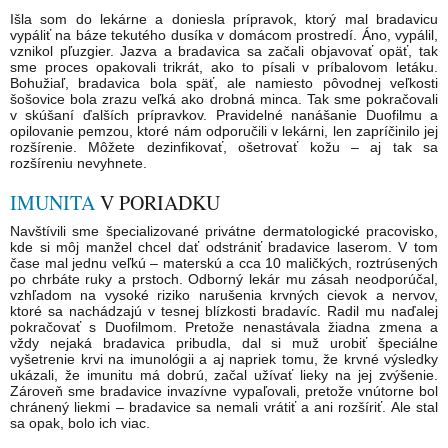
Išla som do lekárne a doniesla prípravok, ktorý mal bradavicu
vypáliť na báze tekutého dusíka v domácom prostredí. Áno, vypálil,
vznikol pľuzgier. Jazva a bradavica sa začali objavovať opäť, tak
sme proces opakovali trikrát, ako to písali v príbalovom letáku.
Bohužiaľ, bradavica bola späť, ale namiesto pôvodnej veľkosti
šošovice bola zrazu veľká ako drobná minca. Tak sme pokračovali
v skúšaní ďalších prípravkov. Pravidelné nanášanie Duofilmu a
opilovanie pemzou, ktoré nám odporučili v lekárni, len zapríčinilo jej
rozšírenie. Môžete dezinfikovať, ošetrovať kožu – aj tak sa
rozšíreniu nevyhnete.
IMUNITA
V PORIADKU
Navštívili sme špecializované privátne dermatologické pracovisko,
kde si môj manžel chcel dať odstrániť bradavice laserom. V tom
čase mal jednu veľkú – materskú a cca 10 maličkých, roztrúsených
po chrbáte ruky a prstoch. Odborný lekár mu zásah neodporúčal,
vzhľadom na vysoké riziko narušenia krvných cievok a nervov,
ktoré sa nachádzajú v tesnej blízkosti bradavíc. Radil mu naďalej
pokračovať s Duofilmom. Pretože nenastávala žiadna zmena a
vždy nejaká bradavica pribudla, dal si muž urobiť špeciálne
vyšetrenie krvi na imunológii a aj napriek tomu, že krvné výsledky
ukázali, že imunitu má dobrú, začal užívať lieky na jej zvýšenie.
Zároveň sme bradavice invazívne vypaľovali, pretože vnútorne bol
chránený liekmi – bradavice sa nemali vrátiť a ani rozšíriť. Ale stal
sa opak, bolo ich viac.