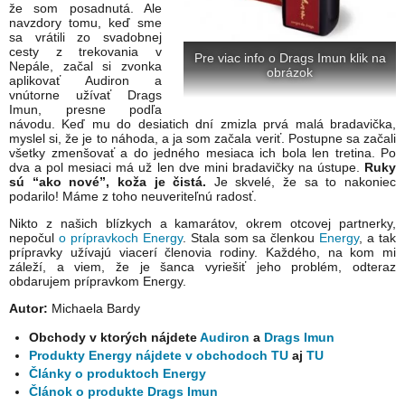
že som posadnutá. Ale
navzdory tomu, keď sme
sa vrátili zo svadobnej
cesty z trekovania v
Pre viac info o Drags Imun klik na
Nepále, začal si zvonka
obrázok
aplikovať Audiron a
vnútorne užívať Drags
Imun, presne podľa
návodu. Keď mu do desiatich dní zmizla prvá malá bradavička,
myslel si, že je to náhoda, a ja som začala veriť. Postupne sa začali
všetky zmenšovať a do jedného mesiaca ich bola len tretina. Po
dva a pol mesiaci má už len dve mini bradavičky na ústupe.
Ruky
sú “ako nové”, koža je čistá.
Je skvelé, že sa to nakoniec
podarilo! Máme z toho neuveriteľnú radosť.
Nikto z našich blízkych a kamarátov, okrem otcovej partnerky,
nepočul
o prípravkoch Energy
. Stala som sa členkou
Energy
, a tak
prípravky užívajú viacerí členovia rodiny. Každého, na kom mi
záleží, a viem, že je šanca vyriešiť jeho problém, odteraz
obdarujem prípravkom Energy.
Autor:
Michaela Bardy
Obchody v ktorých nájdete
Audiron
a
Drags Imun
Produkty Energy nájdete v obchodoch TU
aj
TU
Články o produktoch Energy
Článok o produkte Drags Imun