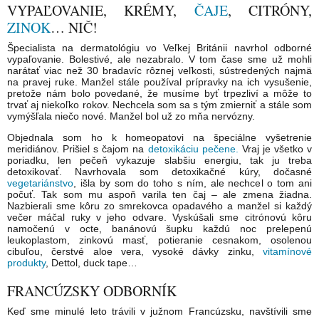
VYPAĽOVANIE, KRÉMY,
ČAJE
, CITRÓNY,
ZINOK
… NIČ!
Špecialista na dermatológiu vo Veľkej Británii navrhol odborné
vypaľovanie. Bolestivé, ale nezabralo. V tom čase sme už mohli
narátať viac než 30 bradavíc rôznej veľkosti, sústredených najmä
na pravej ruke. Manžel stále používal prípravky na ich vysušenie,
pretože nám bolo povedané, že musíme byť trpezliví a môže to
trvať aj niekoľko rokov. Nechcela som sa s tým zmierniť a stále som
vymýšľala niečo nové. Manžel bol už zo mňa nervózny.
Objednala som ho k homeopatovi na špeciálne vyšetrenie
meridiánov. Prišiel s čajom na
detoxikáciu
pečene.
Vraj je všetko v
poriadku, len pečeň vykazuje slabšiu energiu, tak ju treba
detoxikovať. Navrhovala som detoxikačné kúry, dočasné
vegetariánstvo
, išla by som do toho s ním, ale nechcel o tom ani
počuť. Tak som mu aspoň varila ten čaj – ale zmena žiadna.
Nazbierali sme kôru zo smrekovca opadavého a manžel si každý
večer máčal ruky v jeho odvare. Vyskúšali sme citrónovú kôru
namočenú v octe, banánovú šupku každú noc prelepenú
leukoplastom, zinkovú masť, potieranie cesnakom, osolenou
cibuľou, čerstvé aloe vera, vysoké dávky zinku,
vitamínové
produkty
, Dettol, duck tape…
FRANCÚZSKY ODBORNÍK
Keď sme minulé leto trávili v južnom Francúzsku, navštívili sme