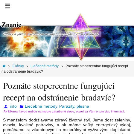
Znanie
Články o zdraví, duchovnom rozvoji a za pravdu nie len v medicíne.
Články
Liečebné metódy
Poznáte stopercentne fungujúci recept
na odstránenie bradavíc?
Poznáte stopercentne fungujúci
recept na odstránenie bradavíc?
info
Liečebné metódy
Parazity, plesne
,
Ak kliknete ľavou myšou na modro zafarbené slovo, otvorí sa Vám o tom viac informácií.
S manželom dodržiavame zdravý životný štýl. Jeme dosť zeleniny,
ovocia, kvalitné potraviny, a ak máme veľký energetický výdaj,
pomáhame si vitamínovými a minerálnymi výživovými doplnkami.