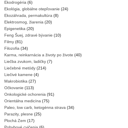
Ekodrogéria
(6)
Ekológia, globálne otepľovanie
(24)
Ekozáhrada, permakultúra
(8)
Elektrosmog, žiarenia
(20)
Epigenetika
(20)
Feng Šuej, zdravé bývanie
(10)
Filmy
(81)
Filozofia
(34)
Karma, reinkarnácia a životy po živote
(40)
Liečba zvukom, ladičky
(7)
Liečebné metódy
(214)
Liečivé kamene
(4)
Makrobiotika
(27)
Očkovanie
(113)
Onkologické ochorenia
(91)
Orientálna medicína
(75)
Paleo, low carb, ketogénna strava
(34)
Parazity, plesne
(25)
Plochá Zem
(17)
Pohybové cvičenia
(6)