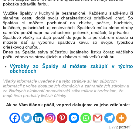
pokožke zdravšiu farbu.
Využitie špaldy v kuchyni je bezhraničné. Každému sladkému či
slanému cestu dodá svoju charakteristickú orieškovú chuť. So
špaldou si môžete pochutnať na chlebe, pečive, buchtách,
koláčoch, palacinkách aj cestovinách. Špaldovú múku alebo otruby
sa môžu použiť napr. na zahustenie polievok, omáčok, či prívarku.
Špaldové vločky sa dajú použiť do jogurtu a po dobrom obede si
môžete dať aj výbornú špaldovú kávu, so svojou typickou
orieškovou chuťou.
Dnes sa Špalda stáva súčasťou jedálneho lístku čoraz väčšieho
počtu zdravo sa stravujúcich a získava si tak veľkú obľubu.
Výrobky zo Špaldy si môžete zakúpiť v týchto
obchodoch
Všetky informácie uvedené na tejto stránke sú len súborom
informácii z voľne dostupných domácich a zahraničných zdrojov a
za žiadnych okolností nenavádzajú zákazníkov k tvrdeniam, že
majú tieto produkty liečivé účinky.
Ak sa Vám článok páčil, vopred ďakujeme za jeho zdieľanie:
1 772 pozretí