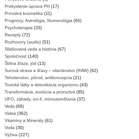
Prekyslenie-úprava PH
(17)
Prírodná kozmetika
(11)
Prognózy, Astrológia, Numerológia
(65)
Psychoterapia
(33)
Recepty
(72)
Rozhovory (audio)
(51)
Sfalšovaná veda a história
(67)
Spoločnosť
(140)
Štítna žľaza, jód
(13)
Surová strava a šťavy – vitariánstvo (RAW)
(62)
Tehotenstvo, pôrod, antikoncepcia
(21)
Toxické látky a detoxikácia organizmu
(43)
Transformácia, evolúcia a proroctvá
(85)
UFO, záhady, sci-fi, mimozemšťania
(37)
Veda
(68)
Videá
(362)
Vitamíny a Minerály
(61)
Voda
(30)
Výživa
(227)