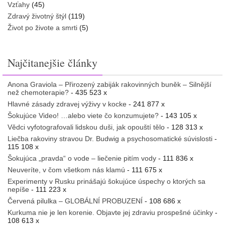
Vzťahy
(45)
Zdravý životný štýl
(119)
Život po živote a smrti
(5)
Najčitanejšie články
Anona Graviola – Přirozený zabiják rakovinných buněk – Silnější
než chemoterapie?
- 435 523 x
Hlavné zásady zdravej výživy v kocke
- 241 877 x
Šokujúce Video! …alebo viete čo konzumujete?
- 143 105 x
Vědci vyfotografovali lidskou duši, jak opouští tělo
- 128 313 x
Liečba rakoviny stravou Dr. Budwig a psychosomatické súvislosti
-
115 108 x
Šokujúca „pravda“ o vode – liečenie pitím vody
- 111 836 x
Neuveríte, v čom všetkom nás klamú
- 111 675 x
Experimenty v Rusku prinášajú šokujúce úspechy o ktorých sa
nepíše
- 111 223 x
Červená pilulka – GLOBÁLNÍ PROBUZENÍ
- 108 686 x
Kurkuma nie je len korenie. Objavte jej zdraviu prospešné účinky
-
108 613 x