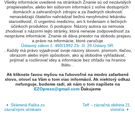
Všetky informácie uvedené na stránkach Znanie sú od nezávislých
prispievateľov, alebo len súborom informácii z voľne dostupných
domácich a zahraničných zdrojov a za žiadnych okolností
nenavádzajú čitateľov nahrádzať bežnú nevyhnutnú lekársku
starostlivosť, či urgentnú medicínu, ani k tvrdeniam o liečivých
účinkoch produktov, či postupov. Názory autora sa nemusia
zhodovať s názormi tejto stránky, ktorá nenesie zodpovednosť za
nesprávne informácie. Znanie.sk dáva priestor na slobodu prejavu
a právo na informácie, ktoré zaručuje
Ústavný zákon č. 460/1992 Zb. čl. 26 Ústavy SR
.
...Každý má právo vyjadrovať svoje názory slovom, písmom, tlačou,
obrazom alebo iným spôsobom, ako aj slobodne vyhľadávať,
prijímať a rozširovať idey a informácie bez ohľadu na hranice
štátu...
Ak kliknete ľavou myšou na ľubovoľné na modro zafarbené
slovo, otvorí sa Vám o tom viac informácií. Ak niektorý odkaz
nefunguje, budeme radi, ak nám o tom napíšete na
EZOpress@gmail.com
Ďakujeme
Sklenená fľaška zo
Teff – zázračná obilnina 21.
zázračnými účinkami
storočia