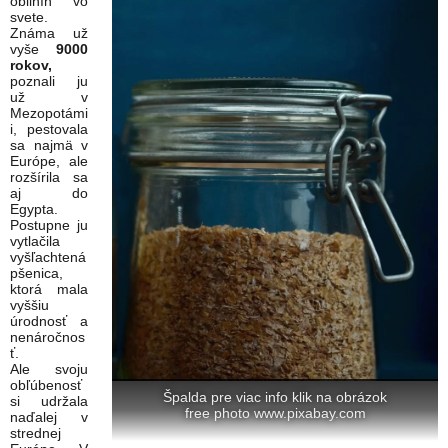
obilnín vo
svete.
Známa už
vyše
9000
rokov,
poznali ju
už v
Mezopotámi
i, pestovala
sa najmä v
Európe, ale
rozšírila sa
aj do
Egypta.
Postupne ju
vytlačila
vyšľachtená
pšenica,
ktorá mala
vyššiu
úrodnosť a
nenáročnos
ť.
Ale svoju
obľúbenosť
Špalda pre viac info klik na obrázok
si udržala
free photo www.pixabay.com
naďalej v
strednej