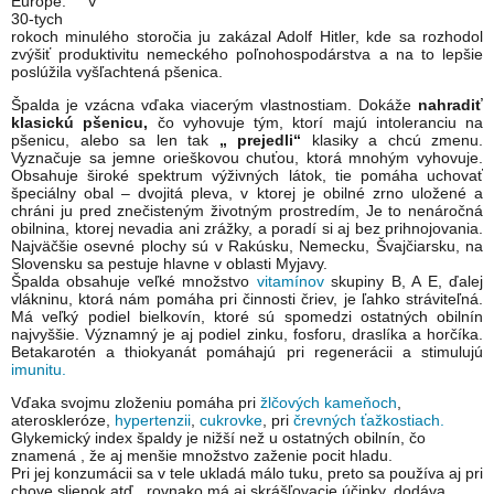
Európe. V
30-tych
rokoch minulého storočia ju zakázal Adolf Hitler, kde sa rozhodol
zvýšiť produktivitu nemeckého poľnohospodárstva a na to lepšie
poslúžila vyšľachtená pšenica.
Špalda je vzácna vďaka viacerým vlastnostiam. Dokáže
nahradiť
klasickú pšenicu,
čo vyhovuje tým, ktorí majú intoleranciu na
pšenicu, alebo sa len tak
„ prejedli“
klasiky a chcú zmenu.
Vyznačuje sa jemne orieškovou chuťou, ktorá mnohým vyhovuje.
Obsahuje široké spektrum výživných látok, tie pomáha uchovať
špeciálny obal – dvojitá pleva, v ktorej je obilné zrno uložené a
chráni ju pred znečisteným životným prostredím, Je to nenáročná
obilnina, ktorej nevadia ani zrážky, a poradí si aj bez prihnojovania.
Najväčšie osevné plochy sú v Rakúsku, Nemecku, Švajčiarsku, na
Slovensku sa pestuje hlavne v oblasti Myjavy.
Špalda obsahuje veľké množstvo
vitamínov
skupiny B, A E, ďalej
vlákninu, ktorá nám pomáha pri činnosti čriev, je ľahko stráviteľná.
Má veľký podiel bielkovín, ktoré sú spomedzi ostatných obilnín
najvyššie. Významný je aj podiel zinku, fosforu, draslíka a horčíka.
Betakarotén a thiokyanát pomáhajú pri regenerácii a stimulujú
imunitu.
Vďaka svojmu zloženiu pomáha pri
žlčových kameňoch
,
ateroskleróze,
hypertenzii
,
cukrovke
, pri
črevných ťažkostiach.
Glykemický index špaldy je nižší než u ostatných obilnín, čo
znamená , že aj menšie množstvo zaženie pocit hladu.
Pri jej konzumácii sa v tele ukladá málo tuku, preto sa používa aj pri
chove sliepok atď., rovnako má aj skrášľovacie účinky, dodáva