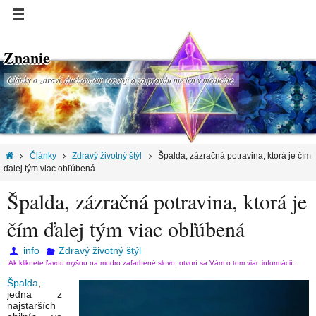
Znanie
Články o zdraví, duchovnom rozvoji a za pravdu nie len v medicíne.
Články
Zdravý životný štýl
Špalda, zázračná potravina, ktorá je čím
ďalej tým viac obľúbená
Špalda, zázračná potravina, ktorá je
čím ďalej tým viac obľúbená
info
Zdravý životný štýl
Ak kliknete ľavou myšou na modro zafarbené slovo, otvorí sa Vám o tom viac informácií.
Špalda
,
jedna z
najstarších