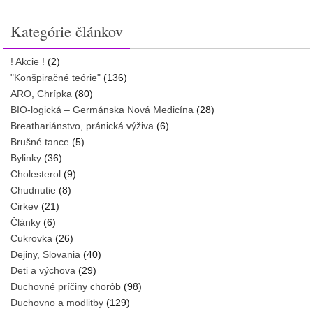
Kategórie článkov
! Akcie !
(2)
"Konšpiračné teórie"
(136)
ARO, Chrípka
(80)
BIO-logická – Germánska Nová Medicína
(28)
Breathariánstvo, pránická výživa
(6)
Brušné tance
(5)
Bylinky
(36)
Cholesterol
(9)
Chudnutie
(8)
Cirkev
(21)
Články
(6)
Cukrovka
(26)
Dejiny, Slovania
(40)
Deti a výchova
(29)
Duchovné príčiny chorôb
(98)
Duchovno a modlitby
(129)