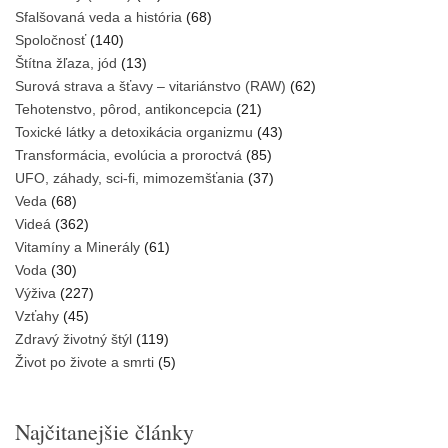
Sfalšovaná veda a história
(68)
Spoločnosť
(140)
Štítna žľaza, jód
(13)
Surová strava a šťavy – vitariánstvo (RAW)
(62)
Tehotenstvo, pôrod, antikoncepcia
(21)
Toxické látky a detoxikácia organizmu
(43)
Transformácia, evolúcia a proroctvá
(85)
UFO, záhady, sci-fi, mimozemšťania
(37)
Veda
(68)
Videá
(362)
Vitamíny a Minerály
(61)
Voda
(30)
Výživa
(227)
Vzťahy
(45)
Zdravý životný štýl
(119)
Život po živote a smrti
(5)
Najčitanejšie články