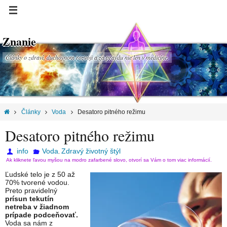
Znanie
Články o zdraví, duchovnom rozvoji a za pravdu nie len v medicíne.
Články
Voda
Desatoro pitného režimu
Desatoro pitného režimu
info
Voda
Zdravý životný štýl
,
Ak kliknete ľavou myšou na modro zafarbené slovo, otvorí sa Vám o tom viac informácií.
Ľudské telo je z 50 až
70% tvorené vodou.
Preto pravidelný
prísun tekutín
netreba v žiadnom
prípade podceňovať.
Voda sa nám z