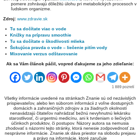
pomere zohrávajú dôležitú úlohu pri metabolických procesoch v
ľudskom organizme.
Zdroj:
www.zdravie.sk
Tu sa dočítate viac o vode
Knižky na prípravu smoothie
Tu sa dočítate o škodlivosti mlieka
Šokujúca pravda o vode – liečenie pitím vody
Mixovanie verzus odštavovanie
Ak sa Vám článok páčil, vopred ďakujeme za jeho zdieľanie:
1 889 pozretí
Všetky informácie uvedené na stránkach Znanie sú od nezávislých
prispievateľov, alebo len súborom informácii z voľne dostupných
domácich a zahraničných zdrojov a za žiadnych okolností
nenavádzajú čitateľov nahrádzať bežnú nevyhnutnú lekársku
starostlivosť, či urgentnú medicínu, ani k tvrdeniam o liečivých
účinkoch produktov, či postupov. Názory autora sa nemusia
zhodovať s názormi tejto stránky, ktorá nenesie zodpovednosť za
nesprávne informácie. Znanie.sk dáva priestor na slobodu prejavu
a právo na informácie, ktoré zaručuje