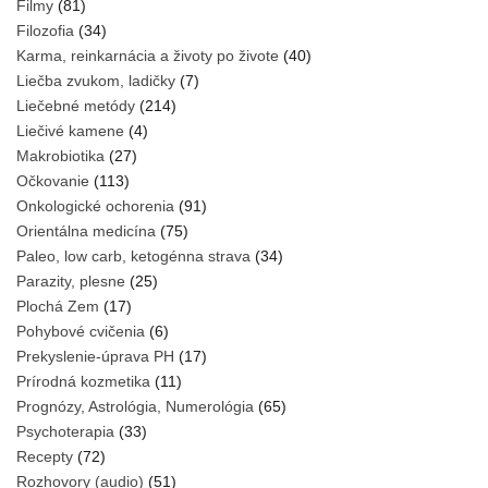
Filmy
(81)
Filozofia
(34)
Karma, reinkarnácia a životy po živote
(40)
Liečba zvukom, ladičky
(7)
Liečebné metódy
(214)
Liečivé kamene
(4)
Makrobiotika
(27)
Očkovanie
(113)
Onkologické ochorenia
(91)
Orientálna medicína
(75)
Paleo, low carb, ketogénna strava
(34)
Parazity, plesne
(25)
Plochá Zem
(17)
Pohybové cvičenia
(6)
Prekyslenie-úprava PH
(17)
Prírodná kozmetika
(11)
Prognózy, Astrológia, Numerológia
(65)
Psychoterapia
(33)
Recepty
(72)
Rozhovory (audio)
(51)