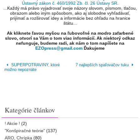
Ústavný zákon č. 460/1992 Zb. čl. 26 Ústavy SR
.
...Každý má právo vyjadrovať svoje názory slovom, písmom, tlačou,
obrazom alebo iným spôsobom, ako aj slobodne vyhľadávať,
prijímať a rozširovať idey a informácie bez ohľadu na hranice
štátu...
Ak kliknete ľavou myšou na ľubovoľné na modro zafarbené
slovo, otvorí sa Vám o tom viac informácií. Ak niektorý odkaz
nefunguje, budeme radi, ak nám o tom napíšete na
EZOpress@gmail.com
Ďakujeme
SUPERPOTRAVINY, ktoré
7 najlepších spaľovačov tuku
možno nepoznáte
Kategórie článkov
! Akcie !
(2)
"Konšpiračné teórie"
(137)
ARO, Chrípka
(80)