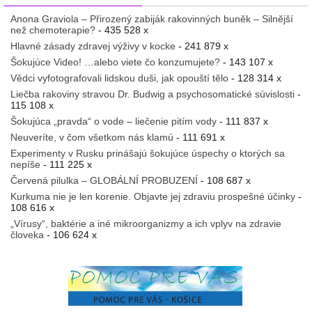
Anona Graviola – Přirozený zabiják rakovinných buněk – Silnější
než chemoterapie?
- 435 528 x
Hlavné zásady zdravej výživy v kocke
- 241 879 x
Šokujúce Video! …alebo viete čo konzumujete?
- 143 107 x
Vědci vyfotografovali lidskou duši, jak opouští tělo
- 128 314 x
Liečba rakoviny stravou Dr. Budwig a psychosomatické súvislosti
-
115 108 x
Šokujúca „pravda“ o vode – liečenie pitím vody
- 111 837 x
Neuveríte, v čom všetkom nás klamú
- 111 691 x
Experimenty v Rusku prinášajú šokujúce úspechy o ktorých sa
nepíše
- 111 225 x
Červená pilulka – GLOBÁLNÍ PROBUZENÍ
- 108 687 x
Kurkuma nie je len korenie. Objavte jej zdraviu prospešné účinky
-
108 616 x
„Vírusy“, baktérie a iné mikroorganizmy a ich vplyv na zdravie
človeka
- 106 624 x