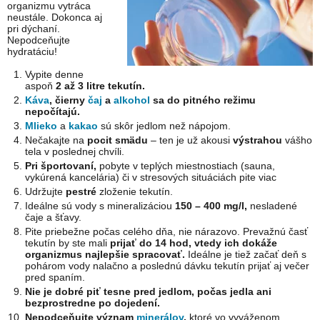
organizmu vytráca
neustále. Dokonca aj
pri dýchaní.
Nepodceňujte
hydratáciu!
Vypite denne
aspoň
2 až 3 litre tekutín.
Káva
, čierny
čaj
a
alkohol
sa do pitného režimu
nepočítajú.
Mlieko
a
kakao
sú skôr jedlom než nápojom.
Nečakajte na
pocit smädu
– ten je už akousi
výstrahou
vášho
tela v poslednej chvíli.
Pri športovaní,
pobyte v teplých miestnostiach (sauna,
vykúrená kancelária) či v stresových situáciách pite viac
Udržujte
pestré
zloženie tekutín.
Ideálne sú vody s mineralizáciou
150 – 400 mg/l,
nesladené
čaje a šťavy.
Pite priebežne počas celého dňa, nie nárazovo. Prevažnú časť
tekutín by ste mali
prijať do 14 hod, vtedy ich dokáže
organizmus najlepšie spracovať.
Ideálne je tiež začať deň s
pohárom vody nalačno a poslednú dávku tekutín prijať aj večer
pred spaním.
Nie je dobré piť tesne pred jedlom, počas jedla ani
bezprostredne po dojedení.
Nepodceňujte význam
minerálov
,
ktoré vo vyváženom