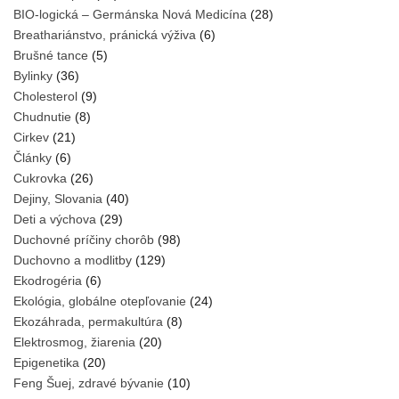
BIO-logická – Germánska Nová Medicína
(28)
Breathariánstvo, pránická výživa
(6)
Brušné tance
(5)
Bylinky
(36)
Cholesterol
(9)
Chudnutie
(8)
Cirkev
(21)
Články
(6)
Cukrovka
(26)
Dejiny, Slovania
(40)
Deti a výchova
(29)
Duchovné príčiny chorôb
(98)
Duchovno a modlitby
(129)
Ekodrogéria
(6)
Ekológia, globálne otepľovanie
(24)
Ekozáhrada, permakultúra
(8)
Elektrosmog, žiarenia
(20)
Epigenetika
(20)
Feng Šuej, zdravé bývanie
(10)